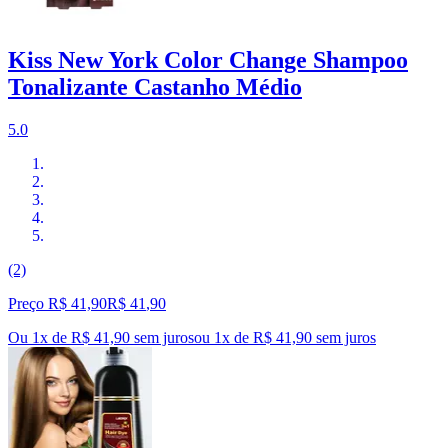
Kiss New York Color Change Shampoo
Tonalizante Castanho Médio
5.0
(2)
Preço R$ 41,90
R$
41
,
90
Ou 1x de R$ 41,90 sem juros
ou
1
x de
R$ 41,90
sem juros