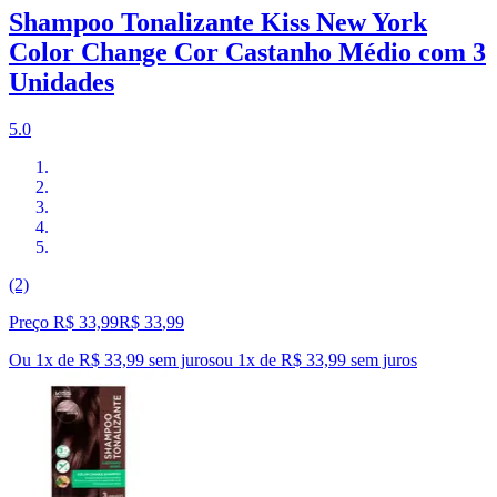
Shampoo Tonalizante Kiss New York
Color Change Cor Castanho Médio com 3
Unidades
5.0
(2)
Preço R$ 33,99
R$
33
,
99
Ou 1x de R$ 33,99 sem juros
ou
1
x de
R$ 33,99
sem juros