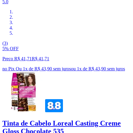
5.0
(3)
5% OFF
Preço R$ 41,71
R$
41
,
71
no Pix
Ou 1x de R$ 43,90 sem juros
ou
1
x de
R$ 43,90
sem juros
Tinta de Cabelo Loreal Casting Creme
Gloss Chocolate 535