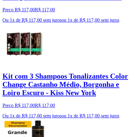
Preço R$ 117,00
R$
117
,
00
Ou 1x de R$ 117,00 sem juros
ou
1
x de
R$ 117,00
sem juros
Kit com 3 Shampoos Tonalizantes Color
Change Castanho Médio, Borgonha e
Loiro Escuro - Kiss New York
Preço R$ 117,00
R$
117
,
00
Ou 1x de R$ 117,00 sem juros
ou
1
x de
R$ 117,00
sem juros