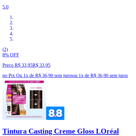
5.0
(2)
8% OFF
Preço R$ 33,95
R$
33
,
95
no Pix
Ou 1x de R$ 36,90 sem juros
ou
1
x de
R$ 36,90
sem juros
Tintura Casting Creme Gloss LOréal