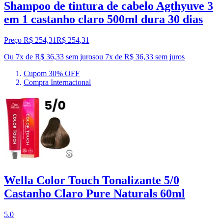
Shampoo de tintura de cabelo Agthyuve 3
em 1 castanho claro 500ml dura 30 dias
Preço R$ 254,31
R$
254
,
31
Ou 7x de R$ 36,33 sem juros
ou
7
x de
R$ 36,33
sem juros
Cupom 30% OFF
Compra Internacional
Wella Color Touch Tonalizante 5/0
Castanho Claro Pure Naturals 60ml
5.0