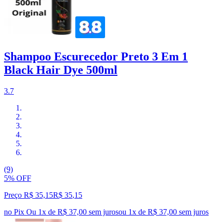
Shampoo Escurecedor Preto 3 Em 1
Black Hair Dye 500ml
3.7
(9)
5% OFF
Preço R$ 35,15
R$
35
,
15
no Pix
Ou 1x de R$ 37,00 sem juros
ou
1
x de
R$ 37,00
sem juros