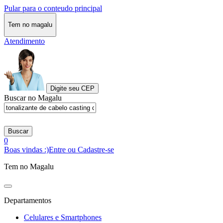
Pular para o conteudo principal
Tem no magalu
Atendimento
Digite seu CEP
Buscar no Magalu
Buscar
0
Boas vindas :)
Entre ou Cadastre-se
Tem no Magalu
Departamentos
Celulares e Smartphones