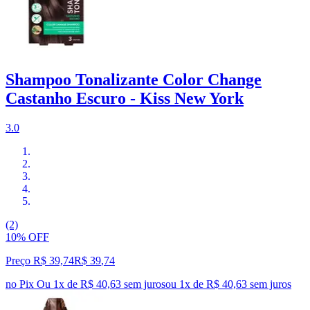
Shampoo Tonalizante Color Change
Castanho Escuro - Kiss New York
3.0
(2)
10% OFF
Preço R$ 39,74
R$
39
,
74
no Pix
Ou 1x de R$ 40,63 sem juros
ou
1
x de
R$ 40,63
sem juros