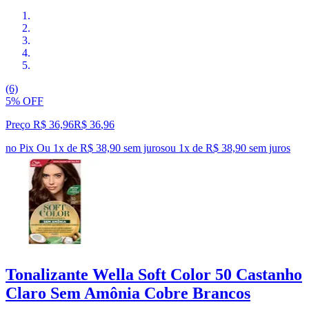
(6)
5% OFF
Preço R$ 36,96
R$
36
,
96
no Pix
Ou 1x de R$ 38,90 sem juros
ou
1
x de
R$ 38,90
sem juros
Tonalizante Wella Soft Color 50 Castanho
Claro Sem Amônia Cobre Brancos