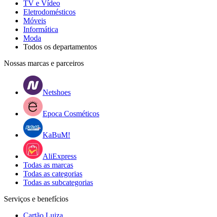
TV e Vídeo
Eletrodomésticos
Móveis
Informática
Moda
Todos os departamentos
Nossas marcas e parceiros
Netshoes
Epoca Cosméticos
KaBuM!
AliExpress
Todas as marcas
Todas as categorias
Todas as subcategorias
Serviços e benefícios
Cartão Luiza