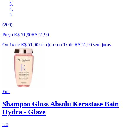
(206)
Preço R$ 51,90
R$
51
,
90
Ou 1x de R$ 51,90 sem juros
ou
1
x de
R$ 51,90
sem juros
Full
Shampoo Gloss Absolu Kérastase Bain
Hydra - Glaze
5.0