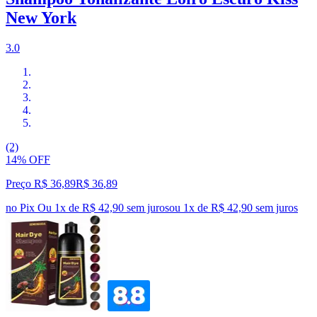
New York
3.0
(2)
14% OFF
Preço R$ 36,89
R$
36
,
89
no Pix
Ou 1x de R$ 42,90 sem juros
ou
1
x de
R$ 42,90
sem juros