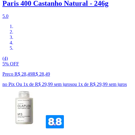
Paris 400 Castanho Natural - 246g
5.0
(4)
5% OFF
Preço R$ 28,49
R$
28
,
49
no Pix
Ou 1x de R$ 29,99 sem juros
ou
1
x de
R$ 29,99
sem juros