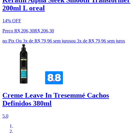
Keratin Alpha Sleek Smooth Transformer
200ml L oreal
14% OFF
Preço R$ 206,30
R$
206
,
30
no Pix
Ou 3x de R$ 79,96 sem juros
ou
3
x de
R$ 79,96
sem juros
Creme Leave In Tresemmé Cachos
Definidos 380ml
5.0