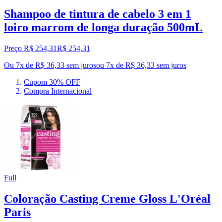
Shampoo de tintura de cabelo 3 em 1
loiro marrom de longa duração 500mL
Preço R$ 254,31
R$
254
,
31
Ou 7x de R$ 36,33 sem juros
ou
7
x de
R$ 36,33
sem juros
Cupom 30% OFF
Compra Internacional
Full
Coloração Casting Creme Gloss L'Oréal
Paris