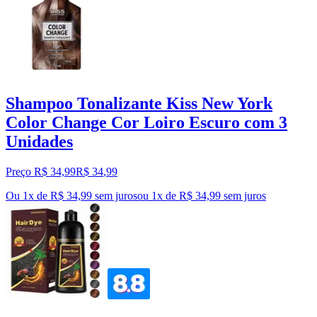
Shampoo Tonalizante Kiss New York
Color Change Cor Loiro Escuro com 3
Unidades
Preço R$ 34,99
R$
34
,
99
Ou 1x de R$ 34,99 sem juros
ou
1
x de
R$ 34,99
sem juros