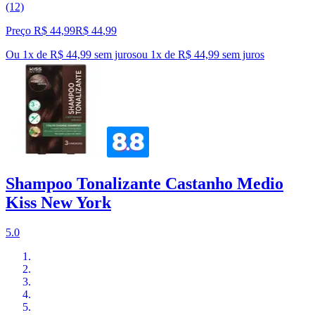
(12)
Preço R$ 44,99
R$
44
,
99
Ou 1x de R$ 44,99 sem juros
ou
1
x de
R$ 44,99
sem juros
Shampoo Tonalizante Castanho Medio
Kiss New York
5.0