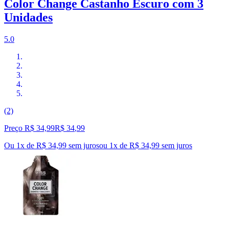
Color Change Castanho Escuro com 3
Unidades
5.0
(2)
Preço R$ 34,99
R$
34
,
99
Ou 1x de R$ 34,99 sem juros
ou
1
x de
R$ 34,99
sem juros