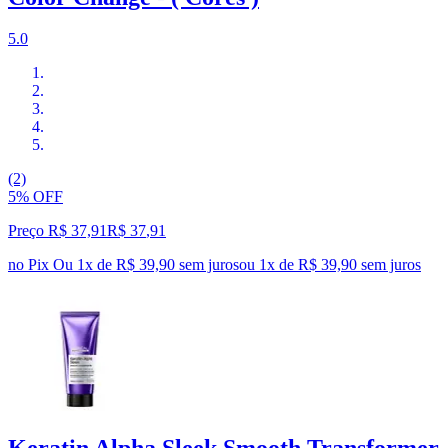
5.0
(2)
5% OFF
Preço R$ 37,91
R$
37
,
91
no Pix
Ou 1x de R$ 39,90 sem juros
ou
1
x de
R$ 39,90
sem juros