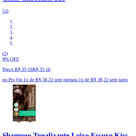
5.0
(2)
8% OFF
Preço R$ 35,16
R$
35
,
16
no Pix
Ou 1x de R$ 38,22 sem juros
ou
1
x de
R$ 38,22
sem juros
Shampoo Tonalizante Loiro Escuro Kiss