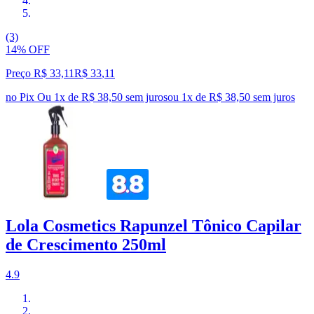
(3)
14% OFF
Preço R$ 33,11
R$
33
,
11
no Pix
Ou 1x de R$ 38,50 sem juros
ou
1
x de
R$ 38,50
sem juros
Lola Cosmetics Rapunzel Tônico Capilar
de Crescimento 250ml
4.9