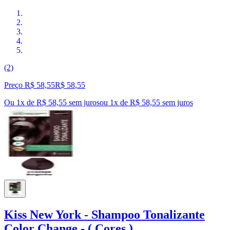
(2)
Preço R$ 58,55
R$
58
,
55
Ou 1x de R$ 58,55 sem juros
ou
1
x de
R$ 58,55
sem juros
Kiss New York - Shampoo Tonalizante
Color Change - ( Cores )