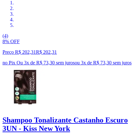
(4)
8% OFF
Preço R$ 202,31
R$
202
,
31
no Pix
Ou 3x de R$ 73,30 sem juros
ou
3
x de
R$ 73,30
sem juros
Shampoo Tonalizante Castanho Escuro
3UN - Kiss New York