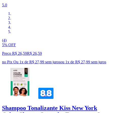
5.0
(4)
5% OFF
Preço R$ 26,59
R$
26
,
59
no Pix
Ou 1x de R$ 27,99 sem juros
ou
1
x de
R$ 27,99
sem juros
Shampoo Tonalizante Kiss New York