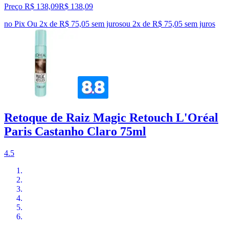
Preço R$ 138,09
R$
138
,
09
no Pix
Ou 2x de R$ 75,05 sem juros
ou
2
x de
R$ 75,05
sem juros
Retoque de Raiz Magic Retouch L'Oréal
Paris Castanho Claro 75ml
4.5