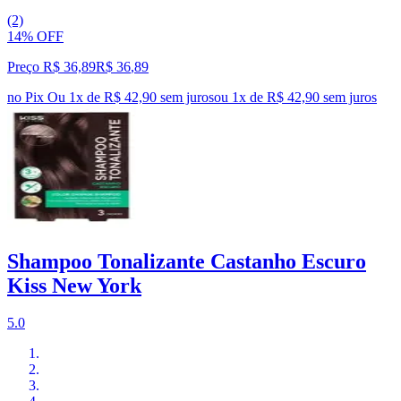
(2)
14% OFF
Preço R$ 36,89
R$
36
,
89
no Pix
Ou 1x de R$ 42,90 sem juros
ou
1
x de
R$ 42,90
sem juros
Shampoo Tonalizante Castanho Escuro
Kiss New York
5.0