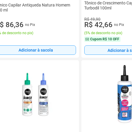
Tônico de Crescimento Cap
nico Capilar Antiqueda Natura Homem
Turbodil 100ml
0 ml
R$ 49,90
R$ 42,66
$ 86,36
no Pix
no Pix
(
5% de desconto no pix
)
 de desconto no pix
)
Cupom
R$ 10 OFF
Adicionar à sacola
Adicionar à 