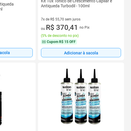
Kit 10x Tonico de Crescimento Capilar e
ntiqueda
Antiqueda Turbodil - 100ml
ml
7x de R$ 55,70 sem juros
7 vez de R$ 55,70 sem juros
R$ 370,41
no Pix
ou
(
5% de desconto no pix
)
Cupom
R$ 15 OFF
sacola
Adicionar à sacola