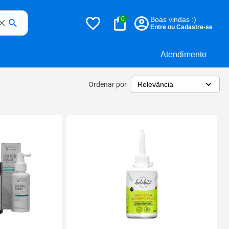
0
Boas vindas :)
Entre ou Cadastre-se
Atendimento
Ordenar por