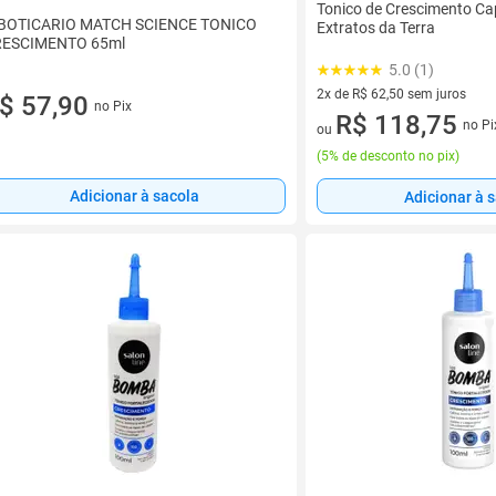
Tonico de Crescimento Ca
BOTICARIO MATCH SCIENCE TONICO
Extratos da Terra
RESCIMENTO 65ml
5.0 (1)
2x de R$ 62,50 sem juros
$ 57,90
no Pix
2 vez de R$ 62,50 sem juros
R$ 118,75
no Pi
ou
(
5% de desconto no pix
)
Adicionar à sacola
Adicionar à 