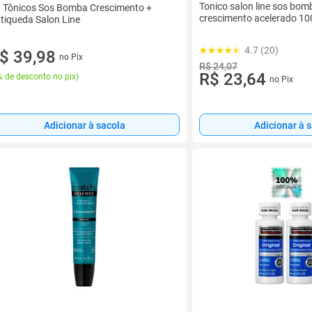
Tonico salon line sos bom
t Tônicos Sos Bomba Crescimento +
crescimento acelerado 10
tiqueda Salon Line
4.7 (20)
$ 39,98
no Pix
R$ 24,07
R$ 23,64
 de desconto no pix
)
no Pix
Adicionar à sacola
Adicionar à 