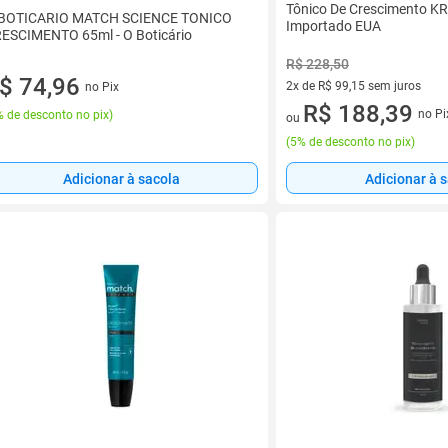
Tônico De Crescimento KR
BOTICARIO MATCH SCIENCE TONICO
Importado EUA
ESCIMENTO 65ml - O Boticário
R$ 228,50
$ 74,96
2x de R$ 99,15 sem juros
no Pix
2 vez de R$ 99,15 sem juros
R$ 188,39
no Pi
 de desconto no pix
)
ou
(
5% de desconto no pix
)
Adicionar à sacola
Adicionar à 