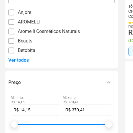
por
Tô
filtro
Cr
Anjore
Co
AROMELLI
Ca
R$
R
Aromelli Cosméticos Naturais
Beauts
(
10
Betobita
Ver todos
Preço
Mínimo:
Máximo:
R$ 14,15
R$ 370,41