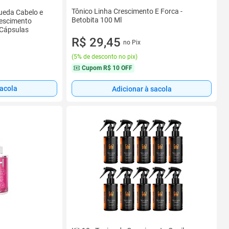
Tônico Linha Crescimento E Forca -
ueda Cabelo e
Betobita 100 Ml
rescimento
 Cápsulas
R$ 29,45
no Pix
(
5% de desconto no pix
)
Cupom
R$ 10 OFF
sacola
Adicionar à sacola