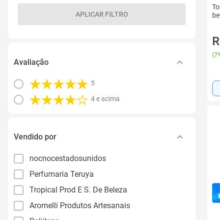
To
APLICAR FILTRO
be
R
(
7%
Avaliação
5
4 e acima
Vendido por
nocnocestadosunidos
Perfumaria Teruya
Tropical Prod E S. De Beleza
Aromelli Produtos Artesanais