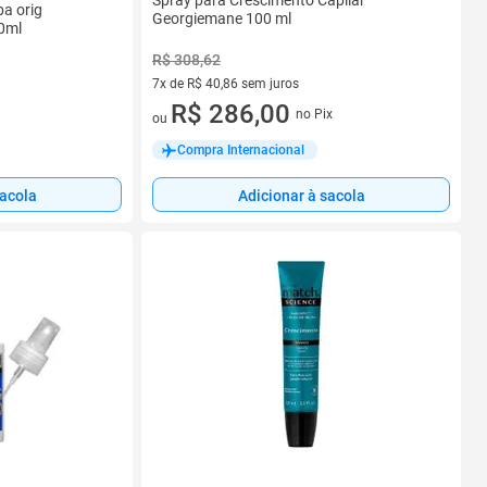
Spray para Crescimento Capilar
ba orig
Georgiemane 100 ml
0ml
R$ 308,62
7x de R$ 40,86 sem juros
7 vez de R$ 40,86 sem juros
R$ 286,00
no Pix
ou
Compra Internacional
sacola
Adicionar à sacola