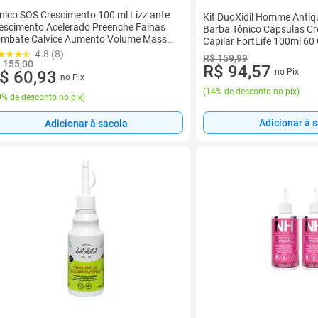
nico SOS Crescimento 100 ml Lizz ante
Kit DuoXidil Homme Antiq
escimento Acelerado Preenche Falhas
Barba Tônico Cápsulas C
mbate Calvice Aumento Volume Massa
Capilar FortLife 100ml 60
pilar Combate Caspa Oleosidade
4.8 (8)
R$ 159,99
 155,00
R$ 94,57
no Pix
$ 60,93
no Pix
(
14% de desconto no pix
)
% de desconto no pix
)
Adicionar à 
Adicionar à sacola