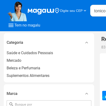
Buscar n
Digite seu CEP
Buscar
Tem no magalu
R
Categoria
83
Saúde e Cuidados Pessoais
Mercado
Beleza e Perfumaria
Suplementos Alimentares
Marca
pesquisar