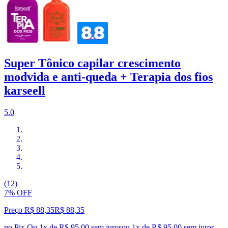
Super Tônico capilar crescimento
modvida e anti-queda + Terapia dos fios
karseell
5.0
(12)
7% OFF
Preço R$ 88,35
R$
88
,
35
no Pix
Ou 1x de R$ 95,00 sem juros
ou
1
x de
R$ 95,00
sem juros