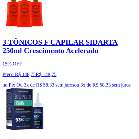
3 TÔNICOS F CAPILAR SIDARTA
250ml Crescimento Acelerado
15% OFF
Preço R$ 148,75
R$
148
,
75
no Pix
Ou 3x de R$ 58,33 sem juros
ou
3
x de
R$ 58,33
sem juros