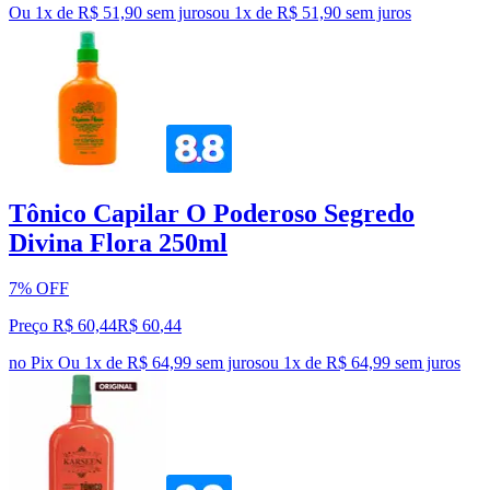
Ou 1x de R$ 51,90 sem juros
ou
1
x de
R$ 51,90
sem juros
Tônico Capilar O Poderoso Segredo
Divina Flora 250ml
7% OFF
Preço R$ 60,44
R$
60
,
44
no Pix
Ou 1x de R$ 64,99 sem juros
ou
1
x de
R$ 64,99
sem juros