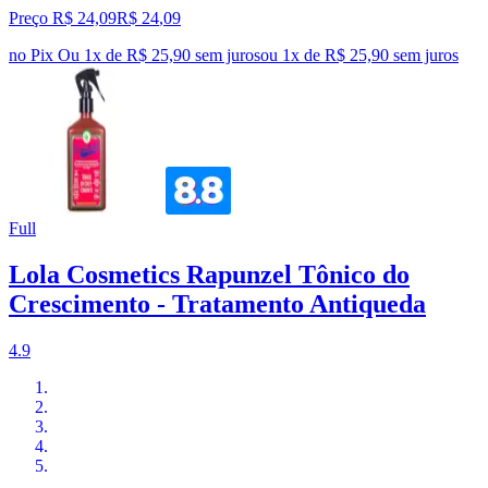
Preço R$ 24,09
R$
24
,
09
no Pix
Ou 1x de R$ 25,90 sem juros
ou
1
x de
R$ 25,90
sem juros
Full
Lola Cosmetics Rapunzel Tônico do
Crescimento - Tratamento Antiqueda
4.9