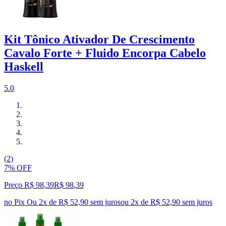
Kit Tônico Ativador De Crescimento
Cavalo Forte + Fluido Encorpa Cabelo
Haskell
5.0
(2)
7% OFF
Preço R$ 98,39
R$
98
,
39
no Pix
Ou 2x de R$ 52,90 sem juros
ou
2
x de
R$ 52,90
sem juros