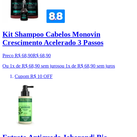
Kit Shampoo Cabelos Monovin
Crescimento Acelerado 3 Passos
Preço R$ 68,90
R$
68
,
90
Ou 1x de R$ 68,90 sem juros
ou
1
x de
R$ 68,90
sem juros
Cupom R$ 10 OFF