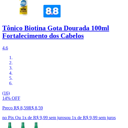
Tônico Biotina Gota Dourada 100ml
Fortalecimento dos Cabelos
4.6
(16)
14% OFF
Preço R$ 8,59
R$
8
,
59
no Pix
Ou 1x de R$ 9,99 sem juros
ou
1
x de
R$ 9,99
sem juros