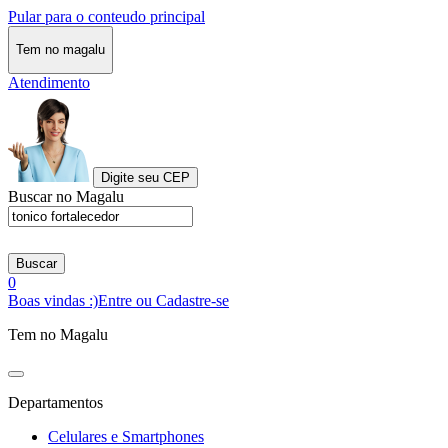
Pular para o conteudo principal
Tem no magalu
Atendimento
Digite seu CEP
Buscar no Magalu
Buscar
0
Boas vindas :)
Entre ou Cadastre-se
Tem no Magalu
Departamentos
Celulares e Smartphones