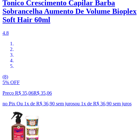
Tonico Crescimento Capilar Barba
Sobrancelha Aumento De Volume Bioplex
Soft Hair 60ml
4.8
(8)
5% OFF
Preço R$ 35,06
R$
35
,
06
no Pix
Ou 1x de R$ 36,90 sem juros
ou
1
x de
R$ 36,90
sem juros