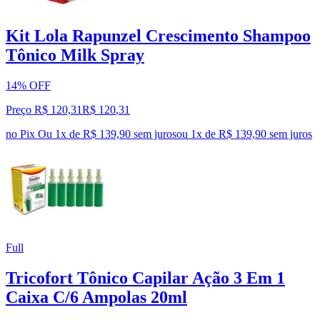
Kit Lola Rapunzel Crescimento Shampoo
Tônico Milk Spray
14% OFF
Preço R$ 120,31
R$
120
,
31
no Pix
Ou 1x de R$ 139,90 sem juros
ou
1
x de
R$ 139,90
sem juros
Full
Tricofort Tônico Capilar Ação 3 Em 1
Caixa C/6 Ampolas 20ml