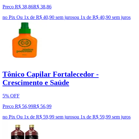
Preço R$ 38,86
R$
38
,
86
no Pix
Ou 1x de R$ 40,90 sem juros
ou
1
x de
R$ 40,90
sem juros
Tônico Capilar Fortalecedor -
Crescimento e Saúde
5% OFF
Preço R$ 56,99
R$
56
,
99
no Pix
Ou 1x de R$ 59,99 sem juros
ou
1
x de
R$ 59,99
sem juros