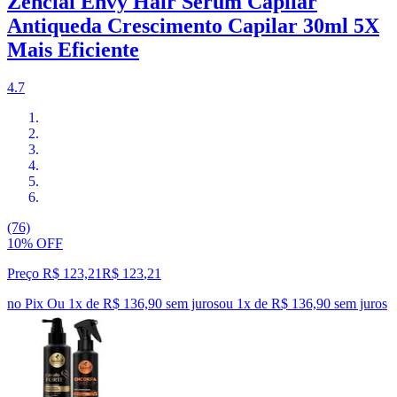
Zencial Envy Hair Sérum Capilar
Antiqueda Crescimento Capilar 30ml 5X
Mais Eficiente
4.7
(76)
10% OFF
Preço R$ 123,21
R$
123
,
21
no Pix
Ou 1x de R$ 136,90 sem juros
ou
1
x de
R$ 136,90
sem juros