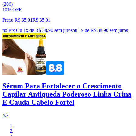
(206)
10% OFF
Preço R$ 35,01
R$
35
,
01
no Pix
Ou 1x de R$ 38,90 sem juros
ou
1
x de
R$ 38,90
sem juros
Sérum Para Fortalecer o Crescimento
Capilar Antiqueda Poderoso Linha Crina
E Cauda Cabelo Fortel
4.7