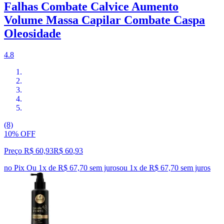
Falhas Combate Calvice Aumento
Volume Massa Capilar Combate Caspa
Oleosidade
4.8
(8)
10% OFF
Preço R$ 60,93
R$
60
,
93
no Pix
Ou 1x de R$ 67,70 sem juros
ou
1
x de
R$ 67,70
sem juros