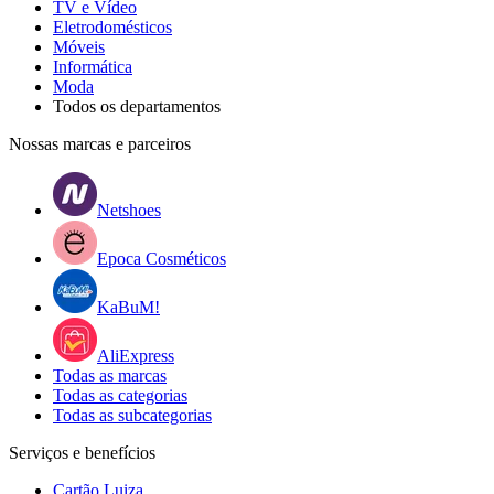
TV e Vídeo
Eletrodomésticos
Móveis
Informática
Moda
Todos os departamentos
Nossas marcas e parceiros
Netshoes
Epoca Cosméticos
KaBuM!
AliExpress
Todas as marcas
Todas as categorias
Todas as subcategorias
Serviços e benefícios
Cartão Luiza