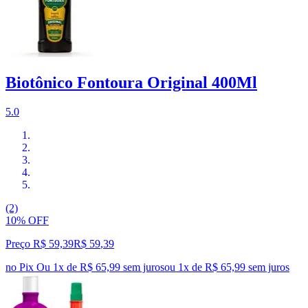
Biotônico Fontoura Original 400Ml
5.0
(2)
10% OFF
Preço R$ 59,39
R$
59
,
39
no Pix
Ou 1x de R$ 65,99 sem juros
ou
1
x de
R$ 65,99
sem juros