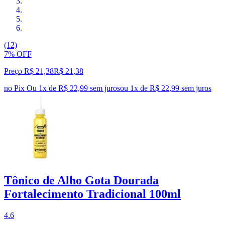
(12)
7% OFF
Preço R$ 21,38
R$
21
,
38
no Pix
Ou 1x de R$ 22,99 sem juros
ou
1
x de
R$ 22,99
sem juros
Tônico de Alho Gota Dourada
Fortalecimento Tradicional 100ml
4.6