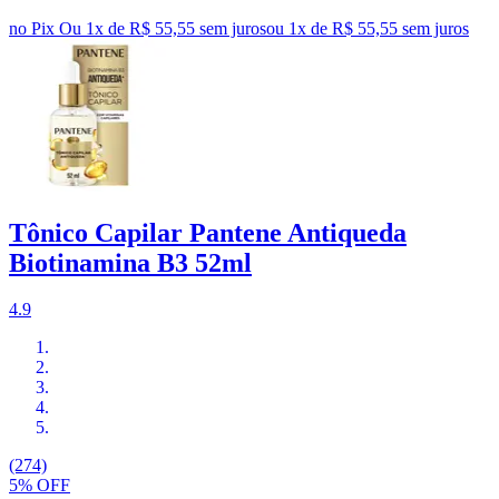
no Pix
Ou 1x de R$ 55,55 sem juros
ou
1
x de
R$ 55,55
sem juros
Tônico Capilar Pantene Antiqueda
Biotinamina B3 52ml
4.9
(274)
5% OFF