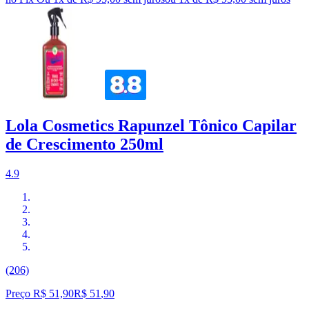
Lola Cosmetics Rapunzel Tônico Capilar
de Crescimento 250ml
4.9
(206)
Preço R$ 51,90
R$
51
,
90