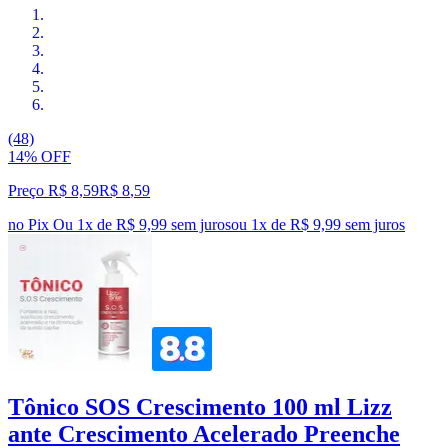
(48)
14% OFF
Preço R$ 8,59
R$
8
,
59
no Pix
Ou 1x de R$ 9,99 sem juros
ou
1
x de
R$ 9,99
sem juros
Tônico SOS Crescimento 100 ml Lizz
ante Crescimento Acelerado Preenche