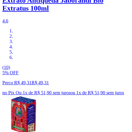
Extrato Antiqueda Jaborandi Bio
Extratus 100ml
4.6
(10)
5% OFF
Preço R$ 49,31
R$
49
,
31
no Pix
Ou 1x de R$ 51,90 sem juros
ou
1
x de
R$ 51,90
sem juros