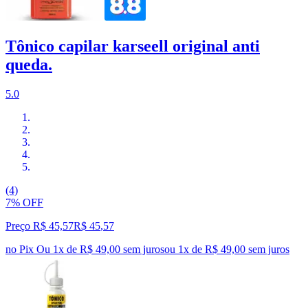
Tônico capilar karseell original anti
queda.
5.0
(4)
7% OFF
Preço R$ 45,57
R$
45
,
57
no Pix
Ou 1x de R$ 49,00 sem juros
ou
1
x de
R$ 49,00
sem juros