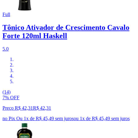
Full
Tônico Ativador de Crescimento Cavalo
Forte 120ml Haskell
5.0
(14)
7% OFF
Preço R$ 42,31
R$
42
,
31
no Pix
Ou 1x de R$ 45,49 sem juros
ou
1
x de
R$ 45,49
sem juros