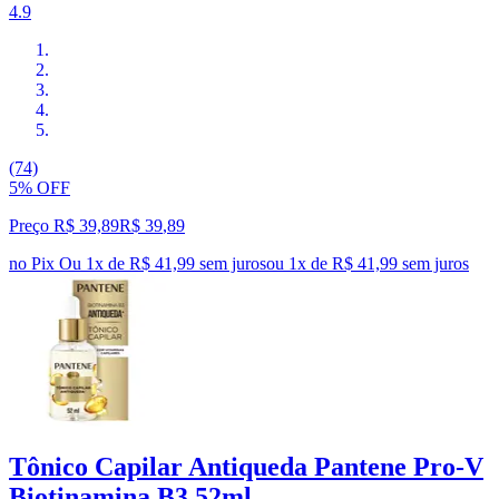
4.9
(74)
5% OFF
Preço R$ 39,89
R$
39
,
89
no Pix
Ou 1x de R$ 41,99 sem juros
ou
1
x de
R$ 41,99
sem juros
Tônico Capilar Antiqueda Pantene Pro-V
Biotinamina B3 52ml