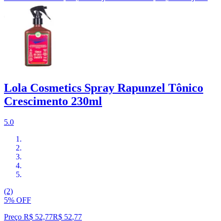
Lola Cosmetics Spray Rapunzel Tônico
Crescimento 230ml
5.0
(2)
5% OFF
Preço R$ 52,77
R$
52
,
77