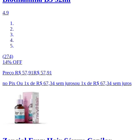
4.9
(274)
14% OFF
Preço R$ 57,91
R$
57
,
91
no Pix
Ou 1x de R$ 67,34 sem juros
ou
1
x de
R$ 67,34
sem juros