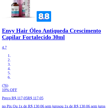
Envy Hair Óleo Antiqueda Crescimento
Capilar Fortalecido 30ml
4.7
(76)
10% OFF
Preço R$ 117,05
R$
117
,
05
no Pix
Ou 1x de R$ 130,06 sem juros
ou
1
x de
R$ 130,06
sem juros