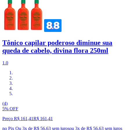
Tônico capilar poderoso diminue sua
queda de cabelo, divina flora 250ml
1.0
(4)
5% OFF
Preço R$ 161,41
R$
161
,
41
no Pix
Ou 3x de R$ 56,63 sem juros
ou
3
x de
R$ 56,63
sem juros