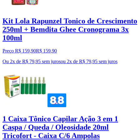
Kit Lola Rapunzel Tonico de Crescimento
250ml + Bemdita Ghee Cronograma 3x
100ml
Preço R$ 159,90
R$
159
,
90
Ou 2x de R$ 79,95 sem juros
ou
2
x de
R$ 79,95
sem juros
1 Caixa Tônico Capilar Ação 3 em 1
Caspa / Queda / Oleosidade 20ml
Tricofort - Caixa C/6 Ampolas