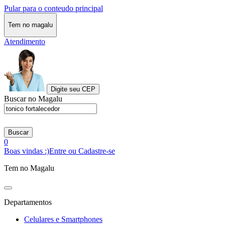
Pular para o conteudo principal
Tem no magalu
Atendimento
Digite seu CEP
Buscar no Magalu
Buscar
0
Boas vindas :)
Entre ou Cadastre-se
Tem no Magalu
Departamentos
Celulares e Smartphones