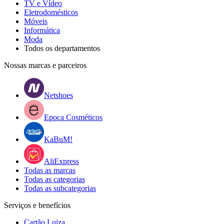
TV e Vídeo
Eletrodomésticos
Móveis
Informática
Moda
Todos os departamentos
Nossas marcas e parceiros
Netshoes
Epoca Cosméticos
KaBuM!
AliExpress
Todas as marcas
Todas as categorias
Todas as subcategorias
Serviços e benefícios
Cartão Luiza