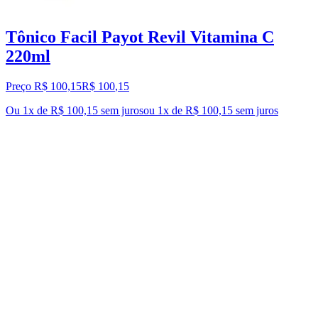
Tônico Facil Payot Revil Vitamina C
220ml
Preço R$ 100,15
R$
100
,
15
Ou 1x de R$ 100,15 sem juros
ou
1
x de
R$ 100,15
sem juros