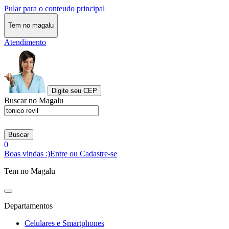
Pular para o conteudo principal
Tem no magalu
Atendimento
Digite seu CEP
Buscar no Magalu
Buscar
0
Boas vindas :)
Entre ou Cadastre-se
Tem no Magalu
Departamentos
Celulares e Smartphones