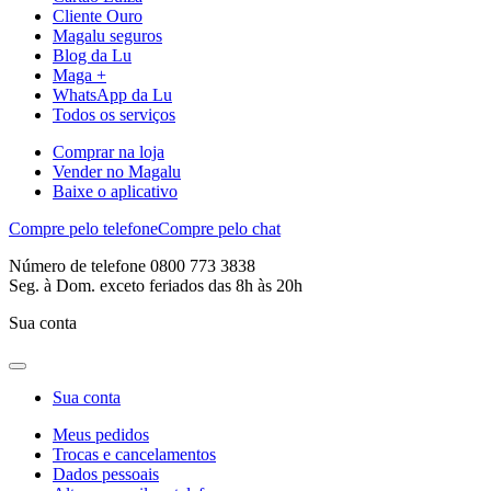
Cliente Ouro
Magalu seguros
Blog da Lu
Maga +
WhatsApp da Lu
Todos os serviços
Comprar na loja
Vender no Magalu
Baixe o aplicativo
Compre pelo telefone
Compre pelo chat
Número de telefone 0800 773 3838
Seg. à Dom. exceto feriados das 8h às 20h
Sua conta
Sua conta
Meus pedidos
Trocas e cancelamentos
Dados pessoais