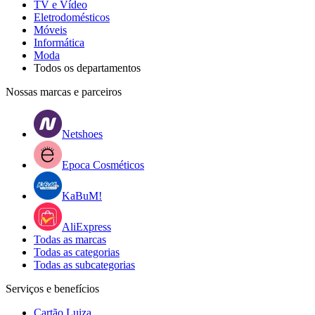
TV e Vídeo
Eletrodomésticos
Móveis
Informática
Moda
Todos os departamentos
Nossas marcas e parceiros
Netshoes
Epoca Cosméticos
KaBuM!
AliExpress
Todas as marcas
Todas as categorias
Todas as subcategorias
Serviços e benefícios
Cartão Luiza