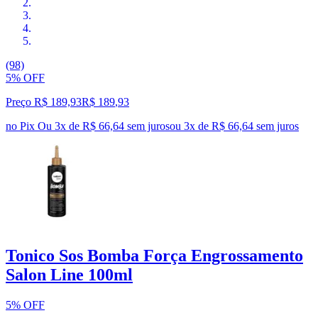
(98)
5% OFF
Preço R$ 189,93
R$
189
,
93
no Pix
Ou 3x de R$ 66,64 sem juros
ou
3
x de
R$ 66,64
sem juros
Tonico Sos Bomba Força Engrossamento
Salon Line 100ml
5% OFF