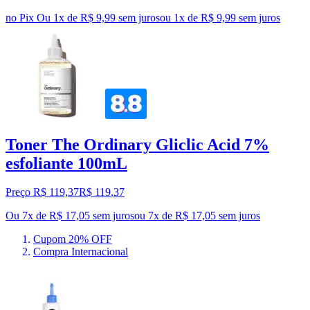
no Pix
Ou 1x de R$ 9,99 sem juros
ou
1
x de
R$ 9,99
sem juros
Toner The Ordinary Gliclic Acid 7%
esfoliante 100mL
Preço R$ 119,37
R$
119
,
37
Ou 7x de R$ 17,05 sem juros
ou
7
x de
R$ 17,05
sem juros
Cupom 20% OFF
Compra Internacional