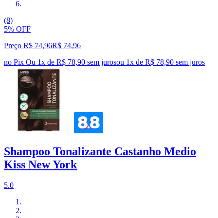
(8)
5% OFF
Preço R$ 74,96
R$
74
,
96
no Pix
Ou 1x de R$ 78,90 sem juros
ou
1
x de
R$ 78,90
sem juros
Shampoo Tonalizante Castanho Medio
Kiss New York
5.0