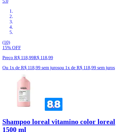
5.0
(10)
15% OFF
Preço R$ 118,99
R$
118
,
99
Ou 1x de R$ 118,99 sem juros
ou
1
x de
R$ 118,99
sem juros
Shampoo loreal vitamino color loreal
1500 ml