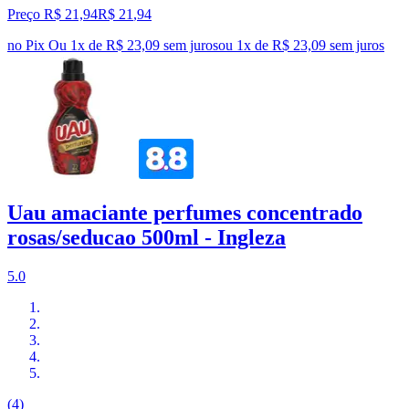
Preço R$ 21,94
R$
21
,
94
no Pix
Ou 1x de R$ 23,09 sem juros
ou
1
x de
R$ 23,09
sem juros
Uau amaciante perfumes concentrado
rosas/seducao 500ml - Ingleza
5.0
(4)