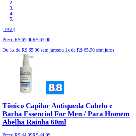
(1956)
Preço R$ 65,90
R$
65
,
90
Ou 1x de R$ 65,90 sem juros
ou
1
x de
R$ 65,90
sem juros
Tônico Capilar Antiqueda Cabelo e
Barba Essencial For Men / Para Homem
Abelha Rainha 60ml
Preço R$ 44,99
R$
44
,
99