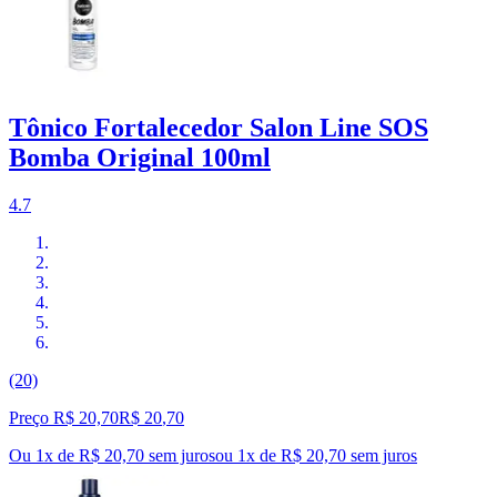
Tônico Fortalecedor Salon Line SOS
Bomba Original 100ml
4.7
(20)
Preço R$ 20,70
R$
20
,
70
Ou 1x de R$ 20,70 sem juros
ou
1
x de
R$ 20,70
sem juros