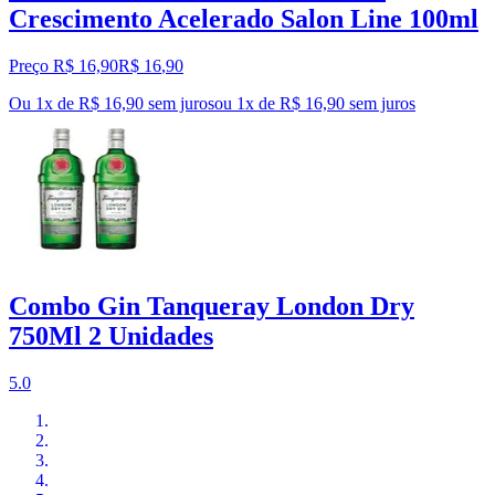
Crescimento Acelerado Salon Line 100ml
Preço R$ 16,90
R$
16
,
90
Ou 1x de R$ 16,90 sem juros
ou
1
x de
R$ 16,90
sem juros
Combo Gin Tanqueray London Dry
750Ml 2 Unidades
5.0