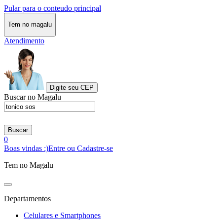
Pular para o conteudo principal
Tem no magalu
Atendimento
Digite seu CEP
Buscar no Magalu
Buscar
0
Boas vindas :)
Entre ou Cadastre-se
Tem no Magalu
Departamentos
Celulares e Smartphones