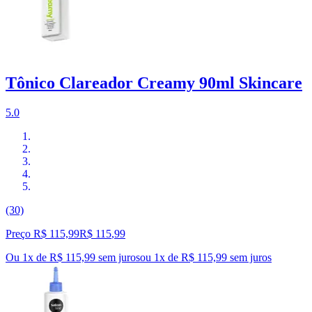
Tônico Clareador Creamy 90ml Skincare
5.0
(30)
Preço R$ 115,99
R$
115
,
99
Ou 1x de R$ 115,99 sem juros
ou
1
x de
R$ 115,99
sem juros