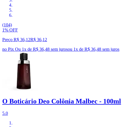
(104)
1% OFF
Preço R$ 36,12
R$
36
,
12
no Pix
Ou 1x de R$ 36,48 sem juros
ou
1
x de
R$ 36,48
sem juros
O Boticário Deo Colônia Malbec - 100ml
5.0