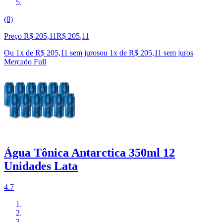
(8)
Preço R$ 205,11
R$
205
,
11
Ou 1x de R$ 205,11 sem juros
ou
1
x de
R$ 205,11
sem juros
Mercado Full
Água Tônica Antarctica 350ml 12
Unidades Lata
4.7