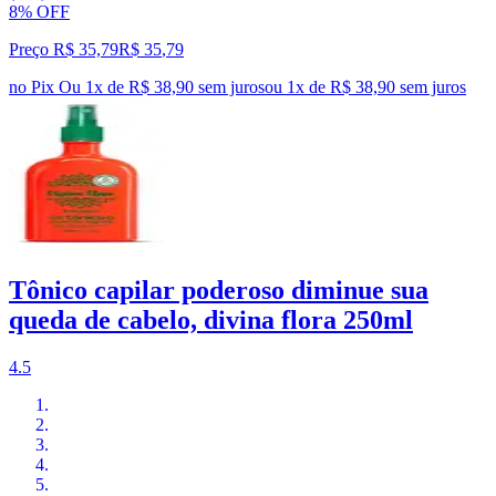
8% OFF
Preço R$ 35,79
R$
35
,
79
no Pix
Ou 1x de R$ 38,90 sem juros
ou
1
x de
R$ 38,90
sem juros
Tônico capilar poderoso diminue sua
queda de cabelo, divina flora 250ml
4.5