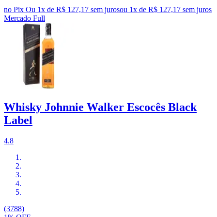
no Pix
Ou 1x de R$ 127,17 sem juros
ou
1
x de
R$ 127,17
sem juros
Mercado Full
Whisky Johnnie Walker Escocês Black
Label
4.8
(3788)