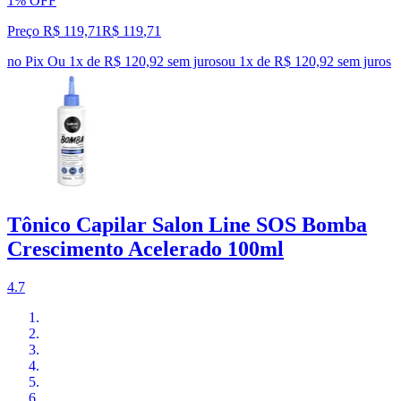
1% OFF
Preço R$ 119,71
R$
119
,
71
no Pix
Ou 1x de R$ 120,92 sem juros
ou
1
x de
R$ 120,92
sem juros
Tônico Capilar Salon Line SOS Bomba
Crescimento Acelerado 100ml
4.7