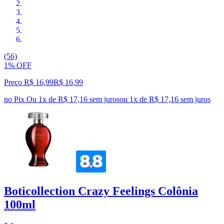
(56)
1% OFF
Preço R$ 16,99
R$
16
,
99
no Pix
Ou 1x de R$ 17,16 sem juros
ou
1
x de
R$ 17,16
sem juros
Boticollection Crazy Feelings Colônia
100ml