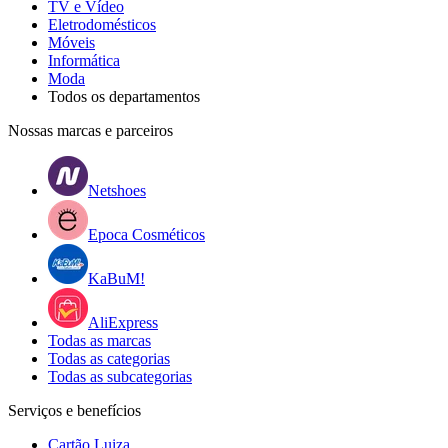
TV e Vídeo
Eletrodomésticos
Móveis
Informática
Moda
Todos os departamentos
Nossas marcas e parceiros
Netshoes
Epoca Cosméticos
KaBuM!
AliExpress
Todas as marcas
Todas as categorias
Todas as subcategorias
Serviços e benefícios
Cartão Luiza