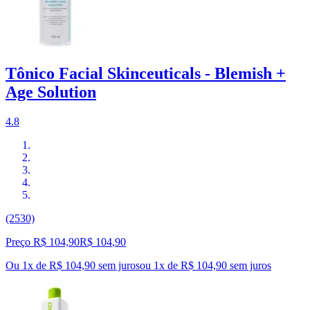
Tônico Facial Skinceuticals - Blemish +
Age Solution
4.8
(2530)
Preço R$ 104,90
R$
104
,
90
Ou 1x de R$ 104,90 sem juros
ou
1
x de
R$ 104,90
sem juros