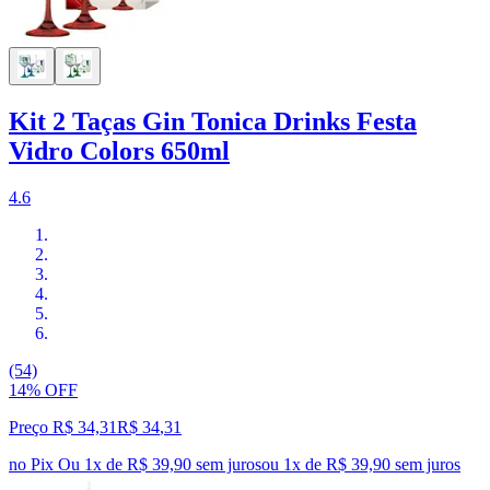
Kit 2 Taças Gin Tonica Drinks Festa
Vidro Colors 650ml
4.6
(54)
14% OFF
Preço R$ 34,31
R$
34
,
31
no Pix
Ou 1x de R$ 39,90 sem juros
ou
1
x de
R$ 39,90
sem juros