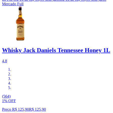
Mercado Full
Whisky Jack Daniels Tennessee Honey 1L
4.8
(564)
1% OFF
Preço R$ 125,90
R$
125
,
90