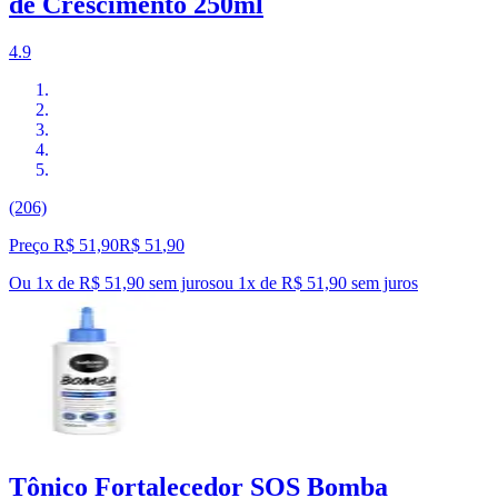
de Crescimento 250ml
4.9
(206)
Preço R$ 51,90
R$
51
,
90
Ou 1x de R$ 51,90 sem juros
ou
1
x de
R$ 51,90
sem juros
Tônico Fortalecedor SOS Bomba