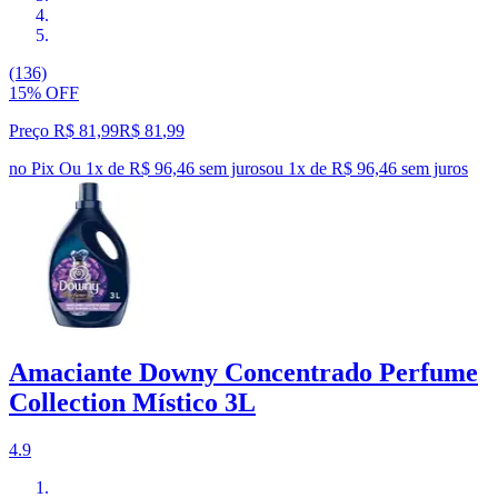
(136)
15% OFF
Preço R$ 81,99
R$
81
,
99
no Pix
Ou 1x de R$ 96,46 sem juros
ou
1
x de
R$ 96,46
sem juros
Amaciante Downy Concentrado Perfume
Collection Místico 3L
4.9