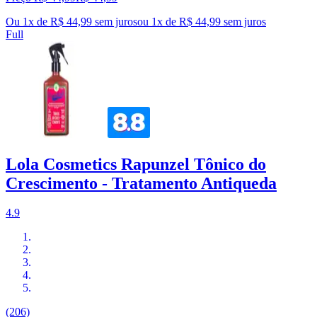
Ou 1x de R$ 44,99 sem juros
ou
1
x de
R$ 44,99
sem juros
Full
Lola Cosmetics Rapunzel Tônico do
Crescimento - Tratamento Antiqueda
4.9
(206)