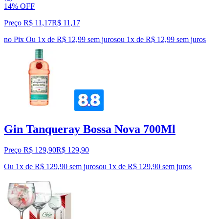
14% OFF
Preço R$ 11,17
R$
11
,
17
no Pix
Ou 1x de R$ 12,99 sem juros
ou
1
x de
R$ 12,99
sem juros
Gin Tanqueray Bossa Nova 700Ml
Preço R$ 129,90
R$
129
,
90
Ou 1x de R$ 129,90 sem juros
ou
1
x de
R$ 129,90
sem juros