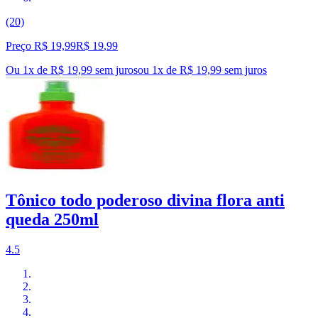
(20)
Preço R$ 19,99
R$
19
,
99
Ou 1x de R$ 19,99 sem juros
ou
1
x de
R$ 19,99
sem juros
Tônico todo poderoso divina flora anti
queda 250ml
4.5