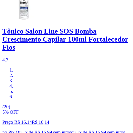
Tônico Salon Line SOS Bomba
Crescimento Capilar 100ml Fortalecedor
Fios
4.7
(20)
5% OFF
Preço R$ 16,14
R$
16
,
14
no Pix
Ou 1x de R$ 16,99 sem juros
ou
1
x de
R$ 16,99
sem juros