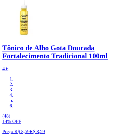
Tônico de Alho Gota Dourada
Fortalecimento Tradicional 100ml
4.6
(48)
14% OFF
Preço R$ 8,59
R$
8
,
59