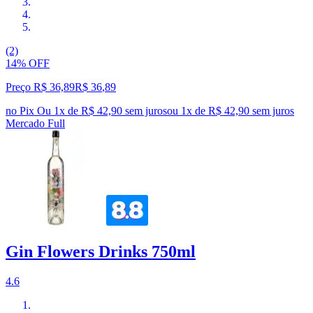
(2)
14% OFF
Preço R$ 36,89
R$
36
,
89
no Pix
Ou 1x de R$ 42,90 sem juros
ou
1
x de
R$ 42,90
sem juros
Mercado Full
Gin Flowers Drinks 750ml
4.6