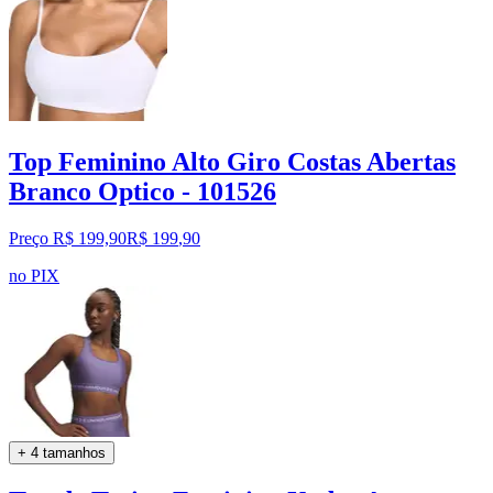
Top Feminino Alto Giro Costas Abertas
Branco Optico - 101526
Preço R$ 199,90
R$
199
,
90
no PIX
+ 4 tamanhos