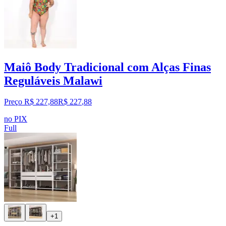
Maiô Body Tradicional com Alças Finas
Reguláveis Malawi
Preço R$ 227,88
R$
227
,
88
no PIX
Full
+1