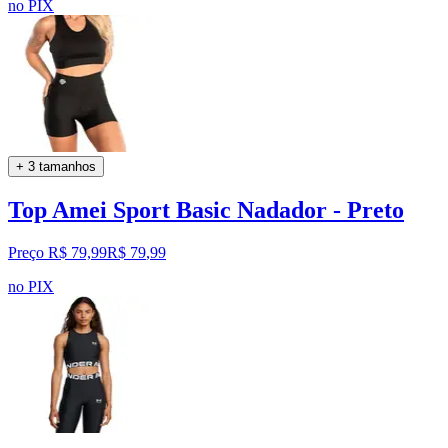
no PIX
+ 3 tamanhos
Top Amei Sport Basic Nadador - Preto
Preço R$ 79,99
R$
79
,
99
no PIX