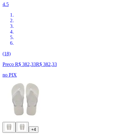
4.5
(18)
Preço R$ 382,33
R$
382
,
33
no PIX
+4