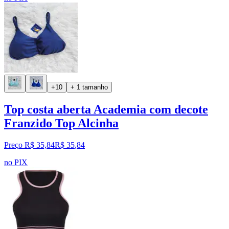
+10
+ 1 tamanho
Top costa aberta Academia com decote
Franzido Top Alcinha
Preço R$ 35,84
R$
35
,
84
no PIX