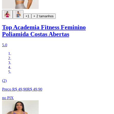
+1
+ 2 tamanhos
Top Academia Fitness Feminino
Poliamida Costas Abertas
5.0
(2)
Preço R$ 49,90
R$
49
,
90
no PIX