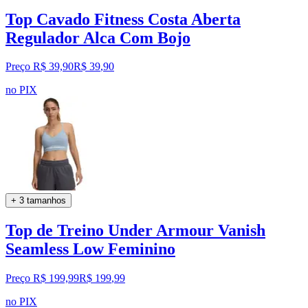
Top Cavado Fitness Costa Aberta
Regulador Alca Com Bojo
Preço R$ 39,90
R$
39
,
90
no PIX
+ 3 tamanhos
Top de Treino Under Armour Vanish
Seamless Low Feminino
Preço R$ 199,99
R$
199
,
99
no PIX