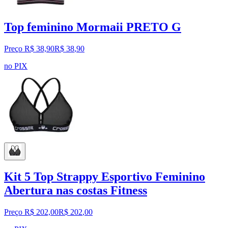
Top feminino Mormaii PRETO G
Preço R$ 38,90
R$
38
,
90
no PIX
Kit 5 Top Strappy Esportivo Feminino
Abertura nas costas Fitness
Preço R$ 202,00
R$
202
,
00