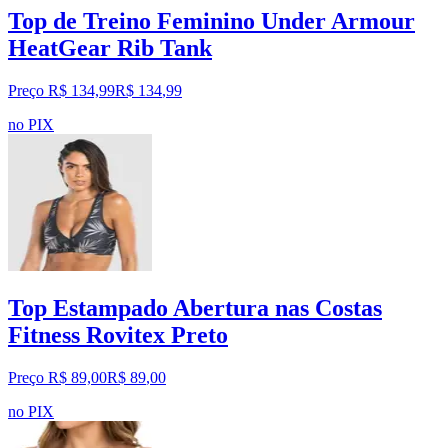
Top de Treino Feminino Under Armour
HeatGear Rib Tank
Preço R$ 134,99
R$
134
,
99
no PIX
Top Estampado Abertura nas Costas
Fitness Rovitex Preto
Preço R$ 89,00
R$
89
,
00
no PIX