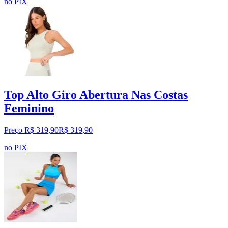
no PIX
Top Alto Giro Abertura Nas Costas
Feminino
Preço R$ 319,90
R$
319
,
90
no PIX