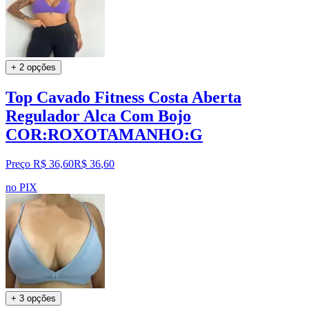
+ 2 opções
Top Cavado Fitness Costa Aberta
Regulador Alca Com Bojo
COR:ROXOTAMANHO:G
Preço R$ 36,60
R$
36
,
60
no PIX
+ 3 opções