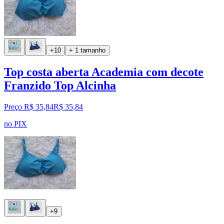
+10
+ 1 tamanho
Top costa aberta Academia com decote
Franzido Top Alcinha
Preço R$ 35,84
R$
35
,
84
no PIX
+9