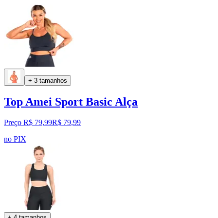
+ 3 tamanhos
Top Amei Sport Basic Alça
Preço R$ 79,99
R$
79
,
99
no PIX
+ 4 tamanhos