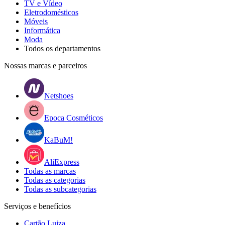
TV e Vídeo
Eletrodomésticos
Móveis
Informática
Moda
Todos os departamentos
Nossas marcas e parceiros
Netshoes
Epoca Cosméticos
KaBuM!
AliExpress
Todas as marcas
Todas as categorias
Todas as subcategorias
Serviços e benefícios
Cartão Luiza