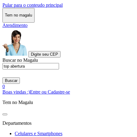
Pular para o conteudo principal
Tem no magalu
Atendimento
Digite seu CEP
Buscar no Magalu
Buscar
0
Boas vindas :)
Entre ou Cadastre-se
Tem no Magalu
Departamentos
Celulares e Smartphones