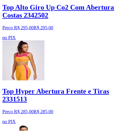
Top Alto Giro Up Co2 Com Abertura
Costas 2342502
Preço R$ 295,00
R$
295
,
00
no PIX
Top Hyper Abertura Frente e Tiras
2331513
Preço R$ 285,00
R$
285
,
00
no PIX