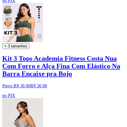
no PIX
+ 3 tamanhos
Kit 3 Tops Academia Fitness Costa Nua
Com Forro e Alça Fina Com Elástico Na
Barra Encaixe pra Bojo
Preço R$ 36,90
R$
36
,
90
no PIX