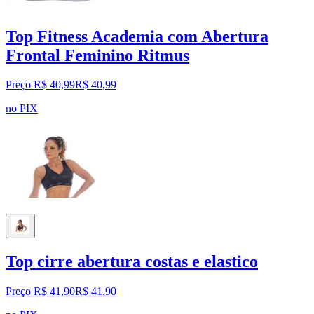
Top Fitness Academia com Abertura
Frontal Feminino Ritmus
Preço R$ 40,99
R$
40
,
99
no PIX
Top cirre abertura costas e elastico
Preço R$ 41,90
R$
41
,
90