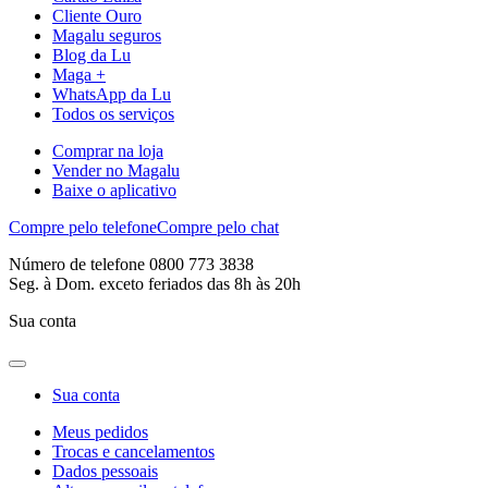
Cliente Ouro
Magalu seguros
Blog da Lu
Maga +
WhatsApp da Lu
Todos os serviços
Comprar na loja
Vender no Magalu
Baixe o aplicativo
Compre pelo telefone
Compre pelo chat
Número de telefone 0800 773 3838
Seg. à Dom. exceto feriados das 8h às 20h
Sua conta
Sua conta
Meus pedidos
Trocas e cancelamentos
Dados pessoais