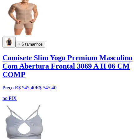
+ 6 tamanhos
Camisete Slim Yoga Premium Masculino
Com Abertura Frontal 3069 A H 06 CM
COMP
Preço R$ 545,40
R$
545
,
40
no PIX