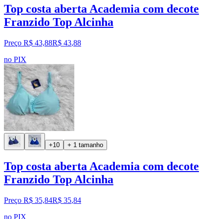
Top costa aberta Academia com decote
Franzido Top Alcinha
Preço R$ 43,88
R$
43
,
88
no PIX
+10
+ 1 tamanho
Top costa aberta Academia com decote
Franzido Top Alcinha
Preço R$ 35,84
R$
35
,
84
no PIX