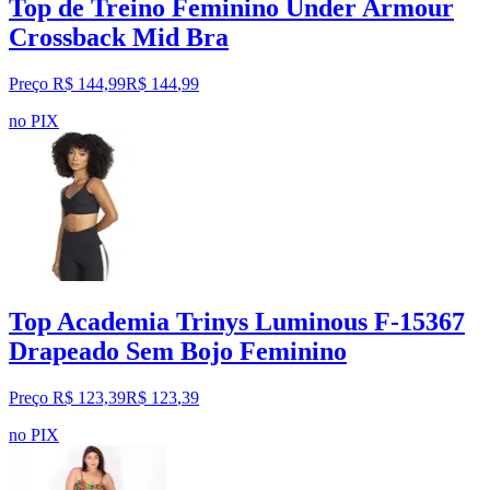
Top de Treino Feminino Under Armour
Crossback Mid Bra
Preço R$ 144,99
R$
144
,
99
no PIX
Top Academia Trinys Luminous F-15367
Drapeado Sem Bojo Feminino
Preço R$ 123,39
R$
123
,
39
no PIX