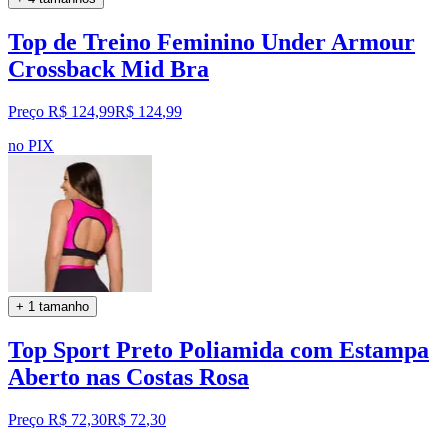
Top de Treino Feminino Under Armour
Crossback Mid Bra
Preço R$ 124,99
R$
124
,
99
no PIX
+ 1 tamanho
Top Sport Preto Poliamida com Estampa
Aberto nas Costas Rosa
Preço R$ 72,30
R$
72
,
30