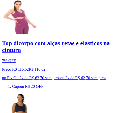
Top dicorpo com alças retas e elasticos na
cintura
7% OFF
Preço R$ 116,62
R$
116
,
62
no Pix
Ou 2x de R$ 62,70 sem juros
ou
2
x de
R$ 62,70
sem juros
Cupom R$ 20 OFF