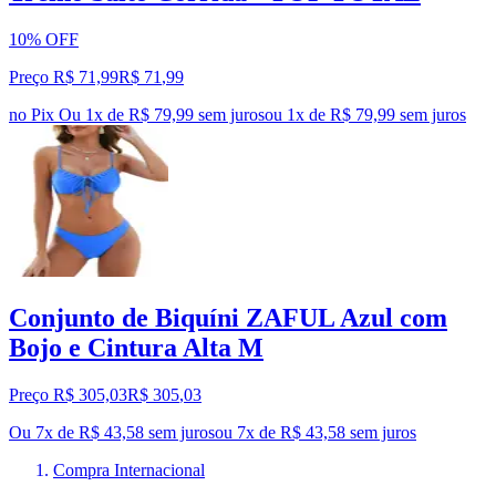
10% OFF
Preço R$ 71,99
R$
71
,
99
no Pix
Ou 1x de R$ 79,99 sem juros
ou
1
x de
R$ 79,99
sem juros
Conjunto de Biquíni ZAFUL Azul com
Bojo e Cintura Alta M
Preço R$ 305,03
R$
305
,
03
Ou 7x de R$ 43,58 sem juros
ou
7
x de
R$ 43,58
sem juros
Compra Internacional