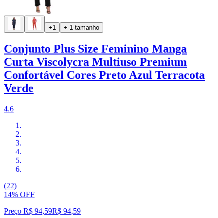
+1
+ 1 tamanho
Conjunto Plus Size Feminino Manga
Curta Viscolycra Multiuso Premium
Confortável Cores Preto Azul Terracota
Verde
4.6
(22)
14% OFF
Preço R$ 94,59
R$
94
,
59