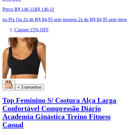
Preço R$ 146,11
R$
146
,
11
no Pix
Ou 2x de R$ 84,95 sem juros
ou
2
x de
R$ 84,95
sem juros
Cupom 15% OFF
+ 3 tamanhos
Top Feminino S/ Costura Alça Larga
Confortável Compressão Diário
Academia Ginástica Treino Fitness
Casual