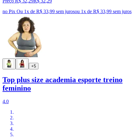
Preço R$ 32,29
R$
32
,
29
no Pix
Ou 1x de R$ 33,99 sem juros
ou
1
x de
R$ 33,99
sem juros
+5
Top plus size academia esporte treino
feminino
4.0