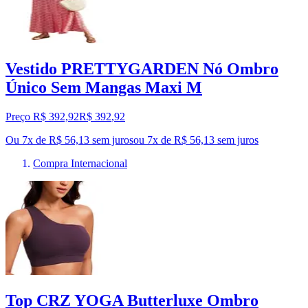
Vestido PRETTYGARDEN Nó Ombro
Único Sem Mangas Maxi M
Preço R$ 392,92
R$
392
,
92
Ou 7x de R$ 56,13 sem juros
ou
7
x de
R$ 56,13
sem juros
Compra Internacional
Top CRZ YOGA Butterluxe Ombro