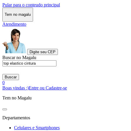
Pular para o conteudo principal
Tem no magalu
Atendimento
Digite seu CEP
Buscar no Magalu
Buscar
0
Boas vindas :)
Entre ou Cadastre-se
Tem no Magalu
Departamentos
Celulares e Smartphones