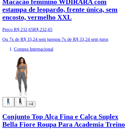
Macacão feminino WDIRARA com
estampa de leopardo, frente única, sem
encosto, vermelho XXL
Preço R$ 232,65
R$
232
,
65
Ou 7x de R$ 33,24 sem juros
ou
7
x de
R$ 33,24
sem juros
Compra Internacional
+4
Conjunto Top Alça Fina e Calça Suplex
Bella Fiore Roupa Para Academia Treino