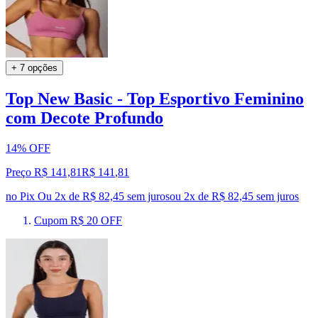
+ 7 opções
Top New Basic - Top Esportivo Feminino
com Decote Profundo
14% OFF
Preço R$ 141,81
R$
141
,
81
no Pix
Ou 2x de R$ 82,45 sem juros
ou
2
x de
R$ 82,45
sem juros
Cupom R$ 20 OFF