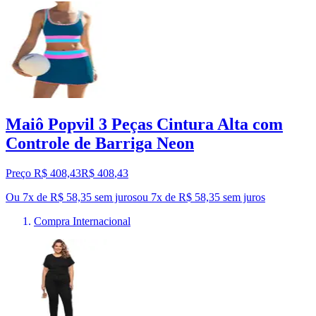
Maiô Popvil 3 Peças Cintura Alta com
Controle de Barriga Neon
Preço R$ 408,43
R$
408
,
43
Ou 7x de R$ 58,35 sem juros
ou
7
x de
R$ 58,35
sem juros
Compra Internacional