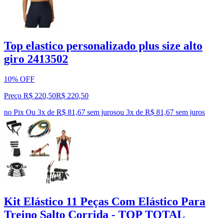
Top elastico personalizado plus size alto
giro 2413502
10% OFF
Preço R$ 220,50
R$
220
,
50
no Pix
Ou 3x de R$ 81,67 sem juros
ou
3
x de
R$ 81,67
sem juros
Kit Elástico 11 Peças Com Elástico Para
Treino Salto Corrida - TOP TOTAL