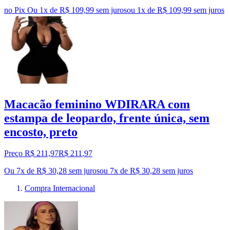
no Pix
Ou 1x de R$ 109,99 sem juros
ou
1
x de
R$ 109,99
sem juros
Macacão feminino WDIRARA com
estampa de leopardo, frente única, sem
encosto, preto
Preço R$ 211,97
R$
211
,
97
Ou 7x de R$ 30,28 sem juros
ou
7
x de
R$ 30,28
sem juros
Compra Internacional