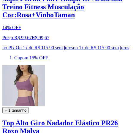
Treino Fitness Musculação
Cor:Rosa+VinhoTaman
14% OFF
Preço R$ 99,67
R$
99
,
67
no Pix
Ou 1x de R$ 115,90 sem juros
ou
1
x de
R$ 115,90
sem juros
Cupom 15% OFF
+ 1 tamanho
Top Alto Giro Nadador Elástico PR26
Roxo Malva