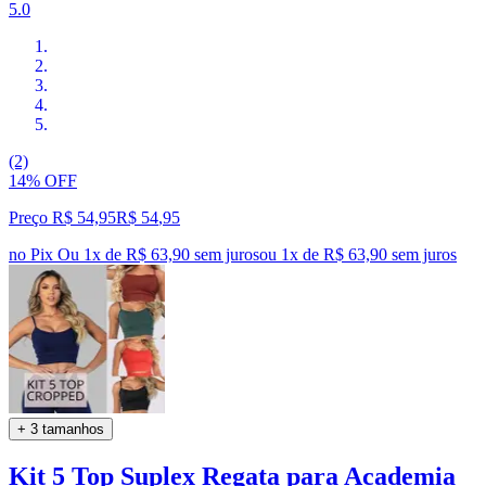
5.0
(2)
14% OFF
Preço R$ 54,95
R$
54
,
95
no Pix
Ou 1x de R$ 63,90 sem juros
ou
1
x de
R$ 63,90
sem juros
+ 3 tamanhos
Kit 5 Top Suplex Regata para Academia