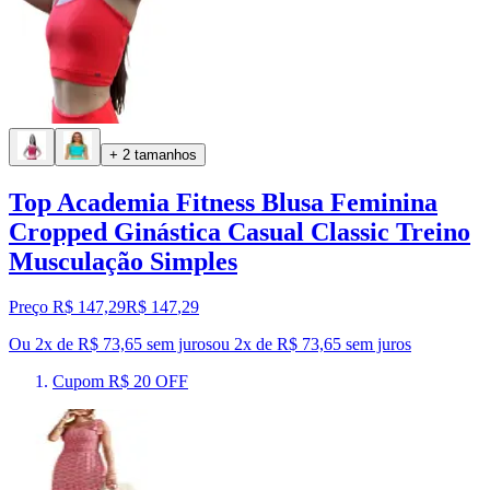
+ 2 tamanhos
Top Academia Fitness Blusa Feminina
Cropped Ginástica Casual Classic Treino
Musculação Simples
Preço R$ 147,29
R$
147
,
29
Ou 2x de R$ 73,65 sem juros
ou
2
x de
R$ 73,65
sem juros
Cupom R$ 20 OFF