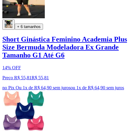
+ 6 tamanhos
Short Ginástica Feminino Academia Plus
Size Bermuda Modeladora Ex Grande
Tamanho G1 Até G6
14% OFF
Preço R$ 55,81
R$
55
,
81
no Pix
Ou 1x de R$ 64,90 sem juros
ou
1
x de
R$ 64,90
sem juros