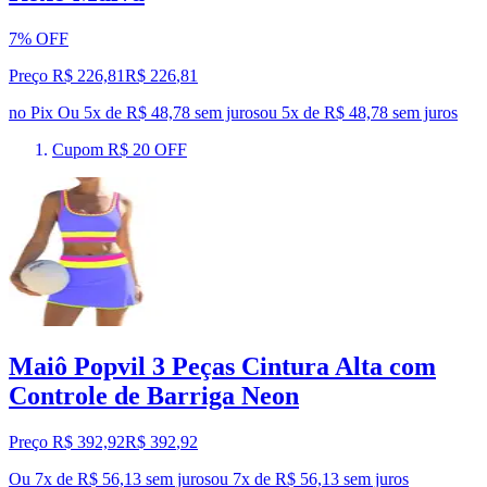
7% OFF
Preço R$ 226,81
R$
226
,
81
no Pix
Ou 5x de R$ 48,78 sem juros
ou
5
x de
R$ 48,78
sem juros
Cupom R$ 20 OFF
Maiô Popvil 3 Peças Cintura Alta com
Controle de Barriga Neon
Preço R$ 392,92
R$
392
,
92
Ou 7x de R$ 56,13 sem juros
ou
7
x de
R$ 56,13
sem juros