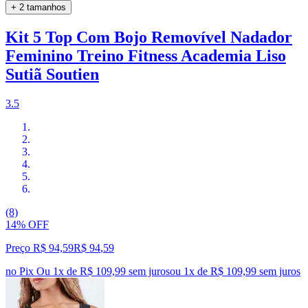
+ 2 tamanhos
Kit 5 Top Com Bojo Removível Nadador
Feminino Treino Fitness Academia Liso
Sutiã Soutien
3.5
(8)
14% OFF
Preço R$ 94,59
R$
94
,
59
no Pix
Ou 1x de R$ 109,99 sem juros
ou
1
x de
R$ 109,99
sem juros