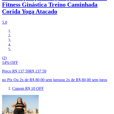
Fitness Ginástica Treino Caminhada
Corida Yoga Atacado
5.0
(2)
14% OFF
Preço R$ 137,59
R$
137
,
59
no Pix
Ou 2x de R$ 80,00 sem juros
ou
2
x de
R$ 80,00
sem juros
Cupom R$ 10 OFF