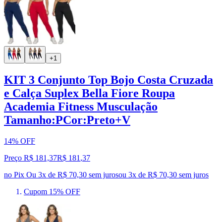
+1
KIT 3 Conjunto Top Bojo Costa Cruzada
e Calça Suplex Bella Fiore Roupa
Academia Fitness Musculação
Tamanho:PCor:Preto+V
14% OFF
Preço R$ 181,37
R$
181
,
37
no Pix
Ou 3x de R$ 70,30 sem juros
ou
3
x de
R$ 70,30
sem juros
Cupom 15% OFF