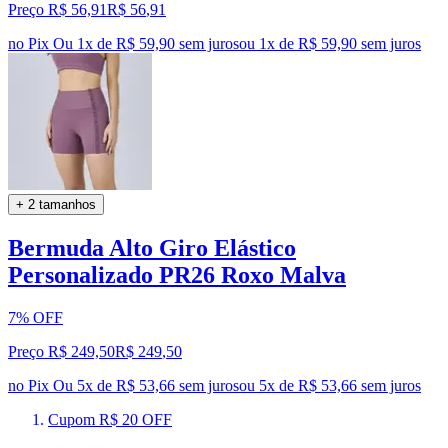
Preço R$ 56,91
R$
56
,
91
no Pix
Ou 1x de R$ 59,90 sem juros
ou
1
x de
R$ 59,90
sem juros
+ 2 tamanhos
Bermuda Alto Giro Elástico
Personalizado PR26 Roxo Malva
7% OFF
Preço R$ 249,50
R$
249
,
50
no Pix
Ou 5x de R$ 53,66 sem juros
ou
5
x de
R$ 53,66
sem juros
Cupom R$ 20 OFF