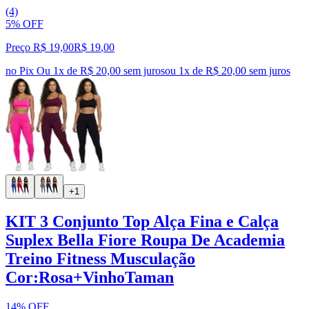
(4)
5% OFF
Preço R$ 19,00
R$
19
,
00
no Pix
Ou 1x de R$ 20,00 sem juros
ou
1
x de
R$ 20,00
sem juros
+1
KIT 3 Conjunto Top Alça Fina e Calça
Suplex Bella Fiore Roupa De Academia
Treino Fitness Musculação
Cor:Rosa+VinhoTaman
14% OFF