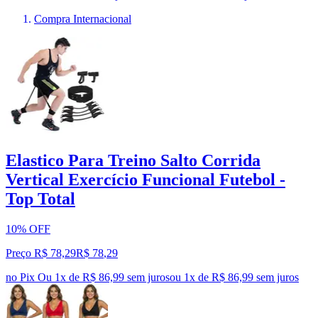
Compra Internacional
Elastico Para Treino Salto Corrida
Vertical Exercício Funcional Futebol -
Top Total
10% OFF
Preço R$ 78,29
R$
78
,
29
no Pix
Ou 1x de R$ 86,99 sem juros
ou
1
x de
R$ 86,99
sem juros