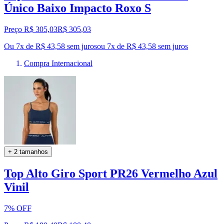
Único Baixo Impacto Roxo S
Preço R$ 305,03
R$
305
,
03
Ou 7x de R$ 43,58 sem juros
ou
7
x de
R$ 43,58
sem juros
Compra Internacional
+ 2 tamanhos
Top Alto Giro Sport PR26 Vermelho Azul
Vinil
7% OFF