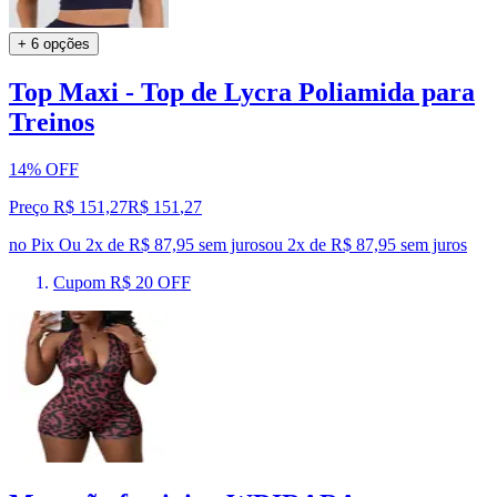
+ 6 opções
Top Maxi - Top de Lycra Poliamida para
Treinos
14% OFF
Preço R$ 151,27
R$
151
,
27
no Pix
Ou 2x de R$ 87,95 sem juros
ou
2
x de
R$ 87,95
sem juros
Cupom R$ 20 OFF