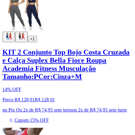
+1
KIT 2 Conjunto Top Bojo Costa Cruzada
e Calça Suplex Bella Fiore Roupa
Academia Fitness Musculação
Tamanho:PCor:Cinza+M
14% OFF
Preço R$ 128,91
R$
128
,
91
no Pix
Ou 2x de R$ 74,95 sem juros
ou
2
x de
R$ 74,95
sem juros
Cupom 15% OFF