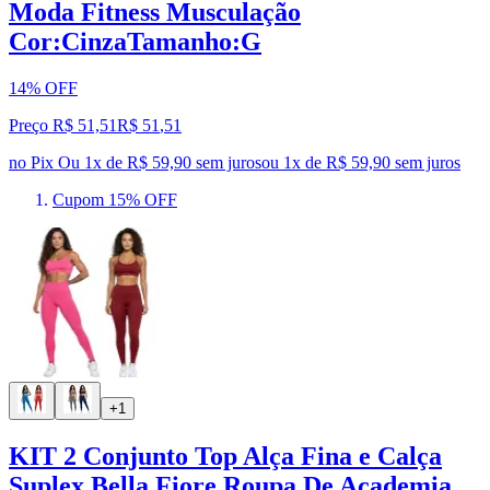
Moda Fitness Musculação
Cor:CinzaTamanho:G
14% OFF
Preço R$ 51,51
R$
51
,
51
no Pix
Ou 1x de R$ 59,90 sem juros
ou
1
x de
R$ 59,90
sem juros
Cupom 15% OFF
+1
KIT 2 Conjunto Top Alça Fina e Calça
Suplex Bella Fiore Roupa De Academia