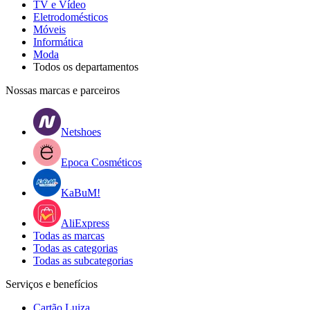
TV e Vídeo
Eletrodomésticos
Móveis
Informática
Moda
Todos os departamentos
Nossas marcas e parceiros
Netshoes
Epoca Cosméticos
KaBuM!
AliExpress
Todas as marcas
Todas as categorias
Todas as subcategorias
Serviços e benefícios
Cartão Luiza