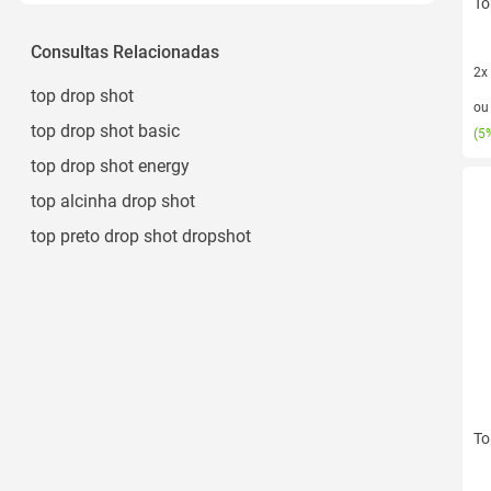
To
Consultas Relacionadas
2x
top drop shot
2 v
o
top drop shot basic
(
5%
top drop shot energy
top alcinha drop shot
top preto drop shot dropshot
To