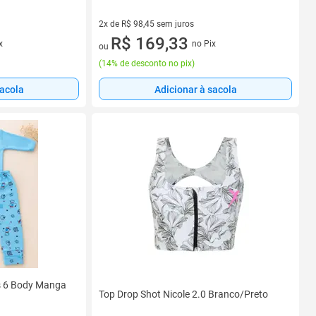
2x de R$ 98,45 sem juros
2 vez de R$ 98,45 sem juros
R$ 169,33
x
no Pix
ou
(
14% de desconto no pix
)
sacola
Adicionar à sacola
s 6 Body Manga
Top Drop Shot Nicole 2.0 Branco/Preto