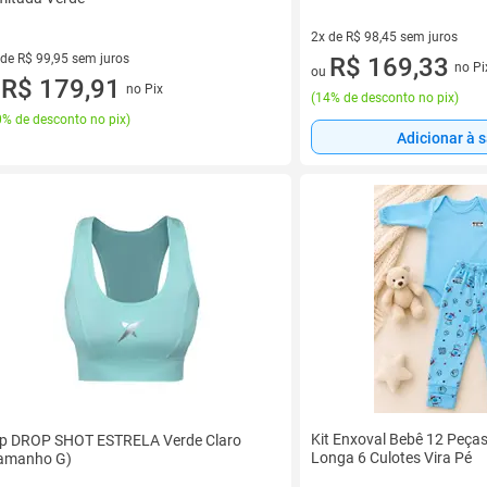
2x de R$ 98,45 sem juros
 de R$ 99,95 sem juros
2 vez de R$ 98,45 sem juros
R$ 169,33
no Pi
ou
ez de R$ 99,95 sem juros
R$ 179,91
no Pix
u
(
14% de desconto no pix
)
% de desconto no pix
)
Adicionar à 
Kit Enxoval Bebê 12 Peça
p DROP SHOT ESTRELA Verde Claro
Longa 6 Culotes Vira Pé
amanho G)