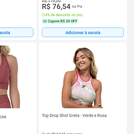
R$ 119,00
R$ 76,54
no Pix
(
14% de desconto no pix
)
Cupom
R$ 20 OFF
sacola
Adicionar à sacola
Top Drop Shot Greta - Verde e Rosa
Rosa