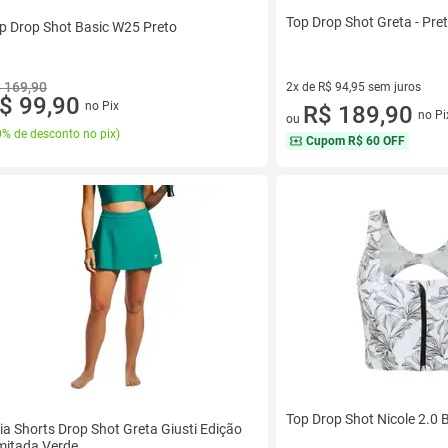
Top Drop Shot Greta - Pret
p Drop Shot Basic W25 Preto
 169,90
2x de R$ 94,95 sem juros
$ 99,90
no Pix
2 vez de R$ 94,95 sem juros
R$ 189,90
no Pi
ou
% de desconto no pix
)
Cupom
R$ 60 OFF
Top Drop Shot Nicole 2.0
ia Shorts Drop Shot Greta Giusti Edição
mitada Verde