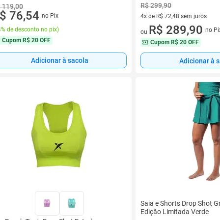
R$ 299,90
 119,00
$ 76,54
no Pix
4x de R$ 72,48 sem juros
4 vez de R$ 72,48 sem juros
R$ 289,90
% de desconto no pix
)
no Pi
ou
Cupom
R$ 20 OFF
Cupom
R$ 20 OFF
Adicionar à sacola
Adicionar à 
Saia e Shorts Drop Shot Gr
Edição Limitada Verde