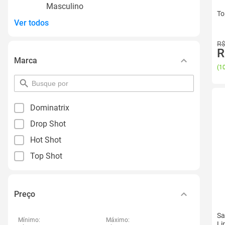
Masculino
To
Ver todos
R$
R
Marca
(
10
pesquisar
por
filtro
Dominatrix
Drop Shot
Hot Shot
Top Shot
Preço
Sa
Mínimo:
Máximo:
Li