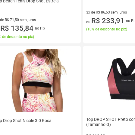
p Beach Tenis Drop Shot Estrela
3x de R$ 86,63 sem juros
3 vez de R$ 86,63 sem juros
R$ 233,91
 de R$ 71,50 sem juros
no Pi
ou
ez de R$ 71,50 sem juros
R$ 135,84
no Pix
(
10% de desconto no pix
)
u
 de desconto no pix
)
Top DROP SHOT Preto co
p Drop Shot Nicole 3.0 Rosa
(Tamanho G)