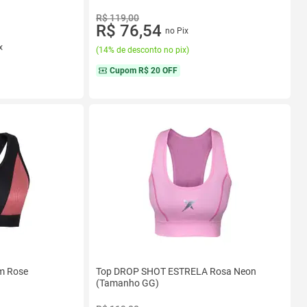
R$ 119,00
R$ 76,54
no Pix
x
(
14% de desconto no pix
)
Cupom
R$ 20 OFF
m Rose
Top DROP SHOT ESTRELA Rosa Neon
(Tamanho GG)