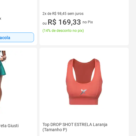
2x de R$ 98,45 sem juros
x
2 vez de R$ 98,45 sem juros
R$ 169,33
no Pix
ou
(
14% de desconto no pix
)
sacola
Top DROP SHOT ESTRELA Laranja
eta Giusti
(Tamanho P)