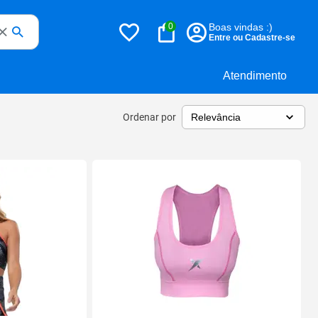
0
Boas vindas :)
Entre ou Cadastre-se
Atendimento
Ordenar por