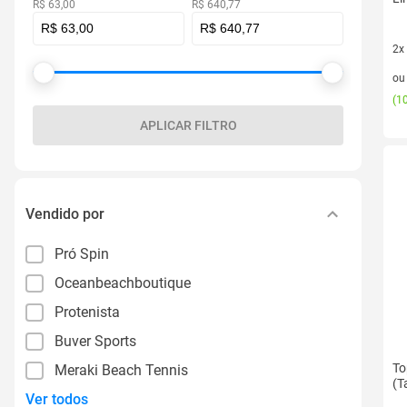
R$ 63,00
R$ 640,77
2x
2 v
o
(
10
APLICAR FILTRO
Vendido por
Pró Spin
Oceanbeachboutique
Protenista
Buver Sports
To
Meraki Beach Tennis
(T
Ver todos