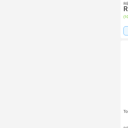
R$
R
(
10
To