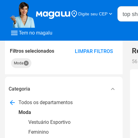
Buscar n
Digite seu CEP
Buscar
Tem no magalu
R
Filtros selecionados
LIMPAR FILTROS
56
Moda
Categoria
Todos os departamentos
Moda
Vestuário Esportivo
Feminino