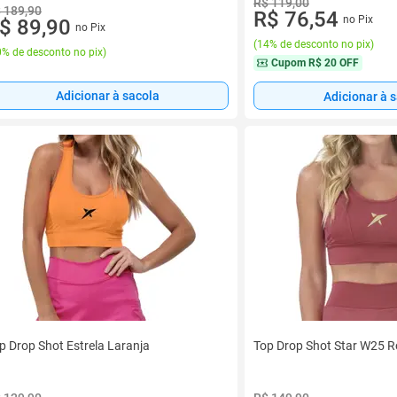
R$ 119,00
 189,90
R$ 76,54
no Pix
$ 89,90
no Pix
(
14% de desconto no pix
)
% de desconto no pix
)
Cupom
R$ 20 OFF
Adicionar à sacola
Adicionar à 
p Drop Shot Estrela Laranja
Top Drop Shot Star W25 