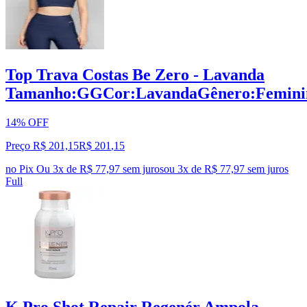
Top Trava Costas Be Zero - Lavanda
Tamanho:GGCor:LavandaGênero:Femini
14% OFF
Preço R$ 201,15
R$
201
,
15
no Pix
Ou 3x de R$ 77,97 sem juros
ou
3
x de
R$ 77,97
sem juros
Full