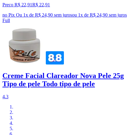
Preço R$ 22,91
R$
22
,
91
no Pix
Ou 1x de R$ 24,90 sem juros
ou
1
x de
R$ 24,90
sem juros
Full
Creme Facial Clareador Nova Pele 25g
Tipo de pele Todo tipo de pele
4.3