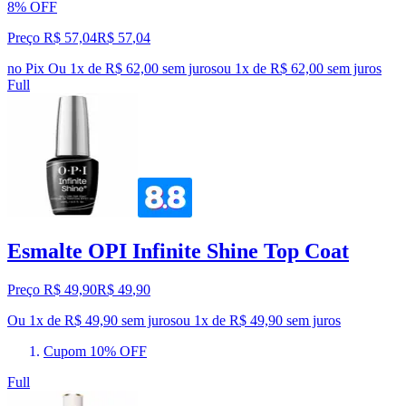
8% OFF
Preço R$ 57,04
R$
57
,
04
no Pix
Ou 1x de R$ 62,00 sem juros
ou
1
x de
R$ 62,00
sem juros
Full
Esmalte OPI Infinite Shine Top Coat
Preço R$ 49,90
R$
49
,
90
Ou 1x de R$ 49,90 sem juros
ou
1
x de
R$ 49,90
sem juros
Cupom 10% OFF
Full