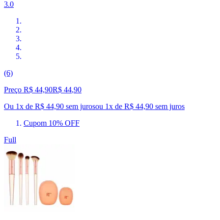
3.0
(6)
Preço R$ 44,90
R$
44
,
90
Ou 1x de R$ 44,90 sem juros
ou
1
x de
R$ 44,90
sem juros
Cupom 10% OFF
Full