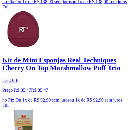
no Pix
Ou 1x de R$ 138,90 sem juros
ou
1
x de
R$ 138,90
sem juros
Full
Kit de Mini Esponjas Real Techniques
Cherry On Top Marshmallow Puff Trio
8% OFF
Preço R$ 85,47
R$
85
,
47
no Pix
Ou 1x de R$ 92,90 sem juros
ou
1
x de
R$ 92,90
sem juros
Full