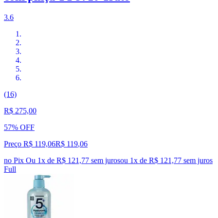
3.6
(16)
R$ 275,00
57% OFF
Preço R$ 119,06
R$
119
,
06
no Pix
Ou 1x de R$ 121,77 sem juros
ou
1
x de
R$ 121,77
sem juros
Full