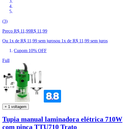
(3)
Preço R$ 11,99
R$
11
,
99
Ou 1x de R$ 11,99 sem juros
ou
1
x de
R$ 11,99
sem juros
Cupom 10% OFF
Full
+ 1 voltagem
Tupia manual laminadora elétrica 710W
com pinça TTU710 Trato