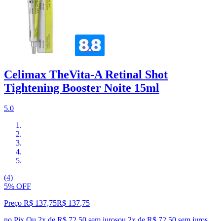
Celimax TheVita-A Retinal Shot
Tightening Booster Noite 15ml
5.0
(4)
5% OFF
Preço R$ 137,75
R$
137
,
75
no Pix
Ou 2x de R$ 72,50 sem juros
ou
2
x de
R$ 72,50
sem juros