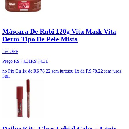
Máscara De Rubi 120g Vita Mask Vita
Derm Tipo De Pele Mista
5% OFF
Preço R$ 74,31
R$
74
,
31
no Pix
Ou 1x de R$ 78,22 sem juros
ou
1
x de
R$ 78,22
sem juros
Full
Dailus Kit - Gloss Labial Cake + Lápis