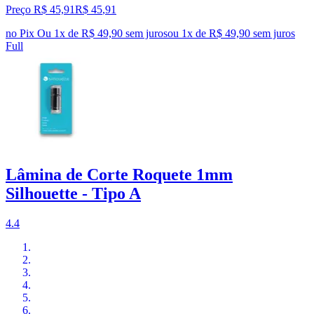
Preço R$ 45,91
R$
45
,
91
no Pix
Ou 1x de R$ 49,90 sem juros
ou
1
x de
R$ 49,90
sem juros
Full
Lâmina de Corte Roquete 1mm
Silhouette - Tipo A
4.4