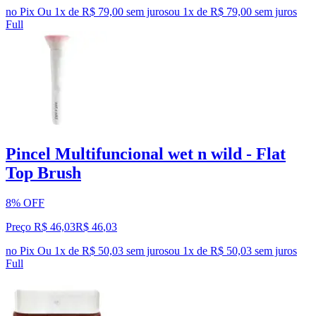
no Pix
Ou 1x de R$ 79,00 sem juros
ou
1
x de
R$ 79,00
sem juros
Full
Pincel Multifuncional wet n wild - Flat
Top Brush
8% OFF
Preço R$ 46,03
R$
46
,
03
no Pix
Ou 1x de R$ 50,03 sem juros
ou
1
x de
R$ 50,03
sem juros
Full