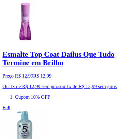
Esmalte Top Coat Dailus Que Tudo
Termine em Brilho
Preço R$ 12,99
R$
12
,
99
Ou 1x de R$ 12,99 sem juros
ou
1
x de
R$ 12,99
sem juros
Cupom 10% OFF
Full