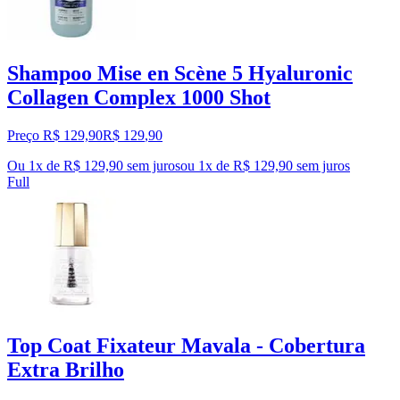
Shampoo Mise en Scène 5 Hyaluronic
Collagen Complex 1000 Shot
Preço R$ 129,90
R$
129
,
90
Ou 1x de R$ 129,90 sem juros
ou
1
x de
R$ 129,90
sem juros
Full
Top Coat Fixateur Mavala - Cobertura
Extra Brilho