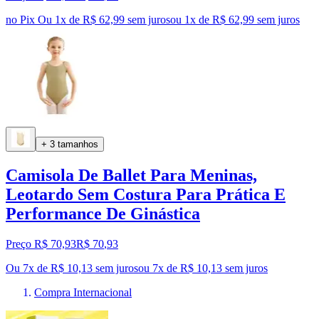
no Pix
Ou 1x de R$ 62,99 sem juros
ou
1
x de
R$ 62,99
sem juros
+ 3 tamanhos
Camisola De Ballet Para Meninas,
Leotardo Sem Costura Para Prática E
Performance De Ginástica
Preço R$ 70,93
R$
70
,
93
Ou 7x de R$ 10,13 sem juros
ou
7
x de
R$ 10,13
sem juros
Compra Internacional