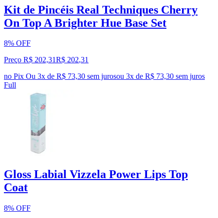
Kit de Pincéis Real Techniques Cherry
On Top A Brighter Hue Base Set
8% OFF
Preço R$ 202,31
R$
202
,
31
no Pix
Ou 3x de R$ 73,30 sem juros
ou
3
x de
R$ 73,30
sem juros
Full
Gloss Labial Vizzela Power Lips Top
Coat
8% OFF