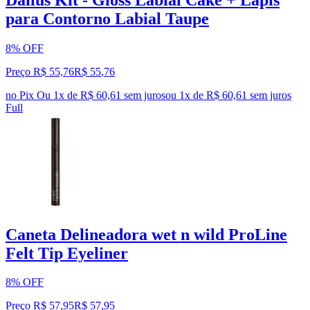
para Contorno Labial Taupe
8% OFF
Preço R$ 55,76
R$
55
,
76
no Pix
Ou 1x de R$ 60,61 sem juros
ou
1
x de
R$ 60,61
sem juros
Full
Caneta Delineadora wet n wild ProLine
Felt Tip Eyeliner
8% OFF
Preço R$ 57,95
R$
57
,
95