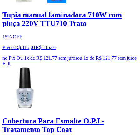
Tupia manual laminadora 710W com
pinça 220V TTU710 Trato
15% OFF
Preço R$ 115,01
R$
115
,
01
no Pix
Ou 1x de R$ 121,77 sem juros
ou
1
x de
R$ 121,77
sem juros
Full
Cobertura Para Esmalte O.P.I -
Tratamento Top Coat