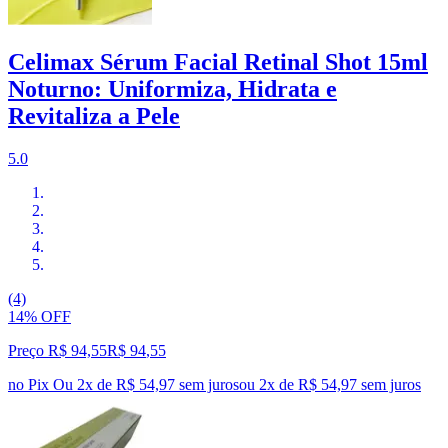
Celimax Sérum Facial Retinal Shot 15ml
Noturno: Uniformiza, Hidrata e
Revitaliza a Pele
5.0
(4)
14% OFF
Preço R$ 94,55
R$
94
,
55
no Pix
Ou 2x de R$ 54,97 sem juros
ou
2
x de
R$ 54,97
sem juros