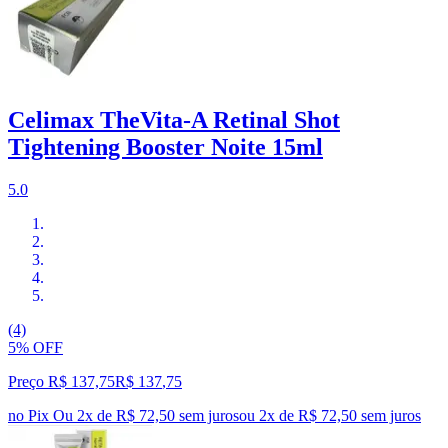
Celimax TheVita-A Retinal Shot
Tightening Booster Noite 15ml
5.0
(4)
5% OFF
Preço R$ 137,75
R$
137
,
75
no Pix
Ou 2x de R$ 72,50 sem juros
ou
2
x de
R$ 72,50
sem juros