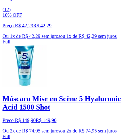
(12)
10% OFF
Preço R$ 42,29
R$
42
,
29
Ou 1x de R$ 42,29 sem juros
ou
1
x de
R$ 42,29
sem juros
Full
Máscara Mise en Scène 5 Hyaluronic
Acid 1500 Shot
Preço R$ 149,90
R$
149
,
90
Ou 2x de R$ 74,95 sem juros
ou
2
x de
R$ 74,95
sem juros
Full