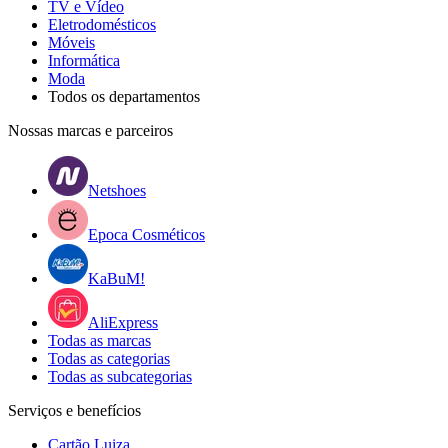
TV e Vídeo
Eletrodomésticos
Móveis
Informática
Moda
Todos os departamentos
Nossas marcas e parceiros
Netshoes
Epoca Cosméticos
KaBuM!
AliExpress
Todas as marcas
Todas as categorias
Todas as subcategorias
Serviços e benefícios
Cartão Luiza