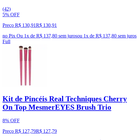
(42)
5% OFF
Preço R$ 130,91
R$
130
,
91
no Pix
Ou 1x de R$ 137,80 sem juros
ou
1
x de
R$ 137,80
sem juros
Full
Kit de Pincéis Real Techniques Cherry
On Top MesmerEYES Brush Trio
8% OFF
Preço R$ 127,79
R$
127
,
79