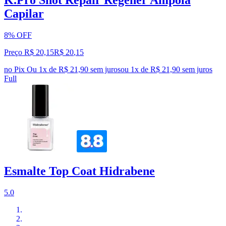
K.Pro Shot Repair Regenér Ampola
Capilar
8% OFF
Preço R$ 20,15
R$
20
,
15
no Pix
Ou 1x de R$ 21,90 sem juros
ou
1
x de
R$ 21,90
sem juros
Full
Esmalte Top Coat Hidrabene
5.0