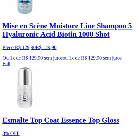
Mise en Scène Moisture Line Shampoo 5
Hyaluronic Acid Biotin 1000 Shot
Preço R$ 129,90
R$
129
,
90
Ou 1x de R$ 129,90 sem juros
ou
1
x de
R$ 129,90
sem juros
Full
Esmalte Top Coat Essence Top Gloss
8% OFF