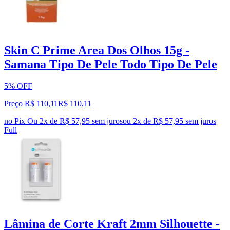
Skin C Prime Area Dos Olhos 15g -
Samana Tipo De Pele Todo Tipo De Pele
5% OFF
Preço R$ 110,11
R$
110
,
11
no Pix
Ou 2x de R$ 57,95 sem juros
ou
2
x de
R$ 57,95
sem juros
Full
Lâmina de Corte Kraft 2mm Silhouette -