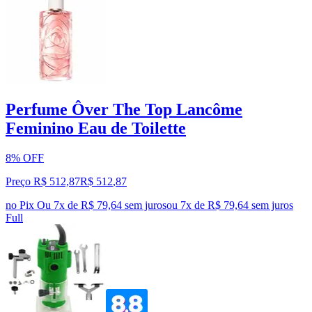
Perfume Ôver The Top Lancôme
Feminino Eau de Toilette
8% OFF
Preço R$ 512,87
R$
512
,
87
no Pix
Ou 7x de R$ 79,64 sem juros
ou
7
x de
R$ 79,64
sem juros
Full