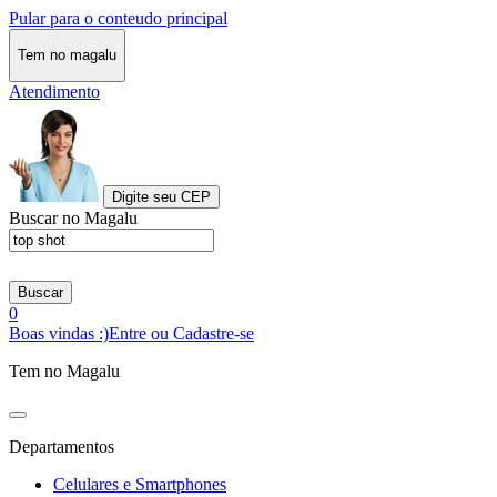
Pular para o conteudo principal
Tem no magalu
Atendimento
Digite seu CEP
Buscar no Magalu
Buscar
0
Boas vindas :)
Entre ou Cadastre-se
Tem no Magalu
Departamentos
Celulares e Smartphones