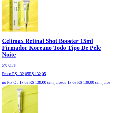
Celimax Retinal Shot Booster 15ml
Firmador Koreano Todo Tipo De Pele
Noite
5% OFF
Preço R$ 132,05
R$
132
,
05
no Pix
Ou 1x de R$ 139,00 sem juros
ou
1
x de
R$ 139,00
sem juros