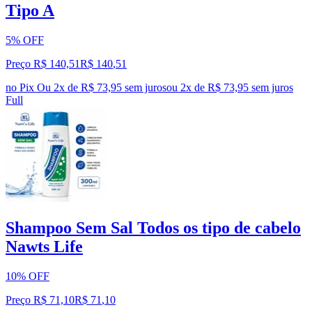
Tipo A
5% OFF
Preço R$ 140,51
R$
140
,
51
no Pix
Ou 2x de R$ 73,95 sem juros
ou
2
x de
R$ 73,95
sem juros
Full
Shampoo Sem Sal Todos os tipo de cabelo
Nawts Life
10% OFF
Preço R$ 71,10
R$
71
,
10