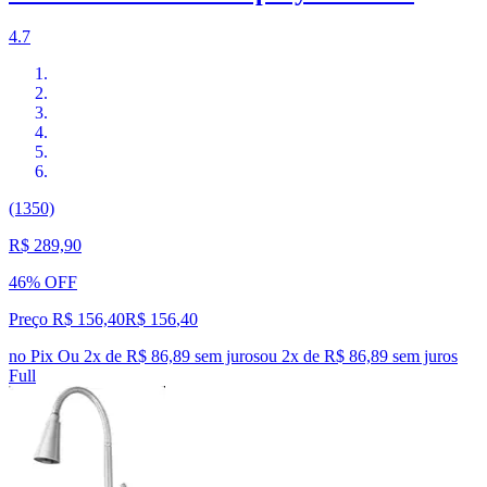
4.7
(1350)
R$ 289,90
46% OFF
Preço R$ 156,40
R$
156
,
40
no Pix
Ou 2x de R$ 86,89 sem juros
ou
2
x de
R$ 86,89
sem juros
Full