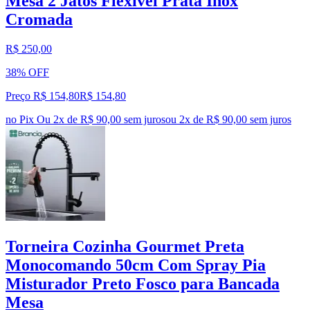
Mesa 2 Jatos Flexível Prata Inox
Cromada
R$ 250,00
38% OFF
Preço R$ 154,80
R$
154
,
80
no Pix
Ou 2x de R$ 90,00 sem juros
ou
2
x de
R$ 90,00
sem juros
Torneira Cozinha Gourmet Preta
Monocomando 50cm Com Spray Pia
Misturador Preto Fosco para Bancada
Mesa