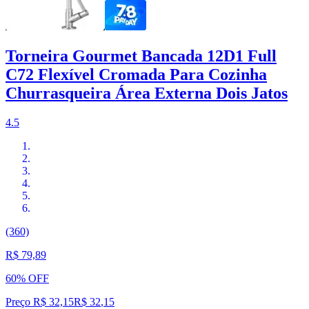
Torneira Gourmet Bancada 12D1 Full
C72 Flexível Cromada Para Cozinha
Churrasqueira Área Externa Dois Jatos
4.5
(360)
R$ 79,89
60% OFF
Preço R$ 32,15
R$
32
,
15