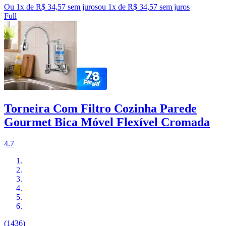
Ou 1x de R$ 34,57 sem juros
ou
1
x de
R$ 34,57
sem juros
Full
Torneira Com Filtro Cozinha Parede
Gourmet Bica Móvel Flexível Cromada
4.7
(1436)