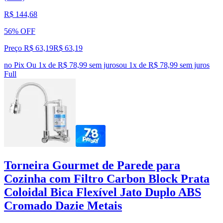
R$ 144,68
56% OFF
Preço R$ 63,19
R$
63
,
19
no Pix
Ou 1x de R$ 78,99 sem juros
ou
1
x de
R$ 78,99
sem juros
Full
Torneira Gourmet de Parede para
Cozinha com Filtro Carbon Block Prata
Coloidal Bica Flexível Jato Duplo ABS
Cromado Dazie Metais