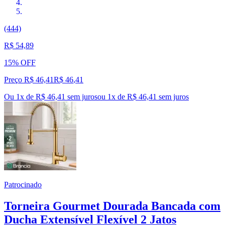
(444)
R$ 54,89
15% OFF
Preço R$ 46,41
R$
46
,
41
Ou 1x de R$ 46,41 sem juros
ou
1
x de
R$ 46,41
sem juros
Patrocinado
Torneira Gourmet Dourada Bancada com
Ducha Extensível Flexível 2 Jatos