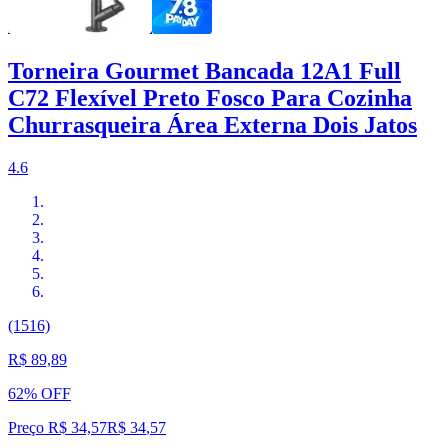
Torneira Gourmet Bancada 12A1 Full
C72 Flexível Preto Fosco Para Cozinha
Churrasqueira Área Externa Dois Jatos
4.6
(1516)
R$ 89,89
62% OFF
Preço R$ 34,57
R$
34
,
57