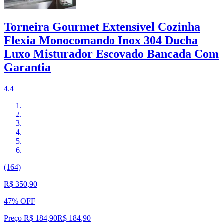
Torneira Gourmet Extensível Cozinha
Flexia Monocomando Inox 304 Ducha
Luxo Misturador Escovado Bancada Com
Garantia
4.4
(164)
R$ 350,90
47% OFF
Preço R$ 184,90
R$
184
,
90