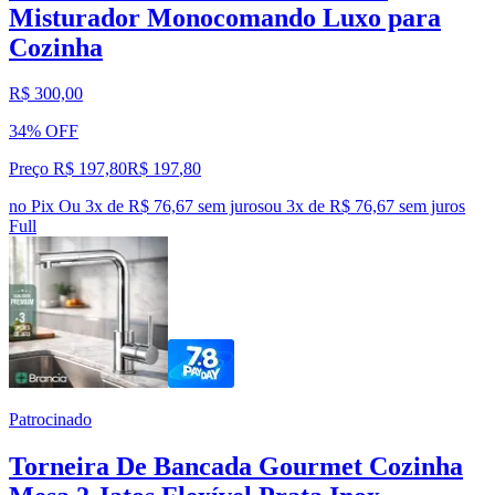
Misturador Monocomando Luxo para
Cozinha
R$ 300,00
34% OFF
Preço R$ 197,80
R$
197
,
80
no Pix
Ou 3x de R$ 76,67 sem juros
ou
3
x de
R$ 76,67
sem juros
Full
Patrocinado
Torneira De Bancada Gourmet Cozinha