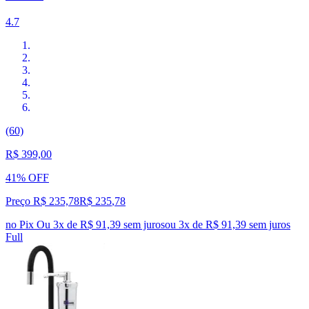
4.7
(60)
R$ 399,00
41% OFF
Preço R$ 235,78
R$
235
,
78
no Pix
Ou 3x de R$ 91,39 sem juros
ou
3
x de
R$ 91,39
sem juros
Full