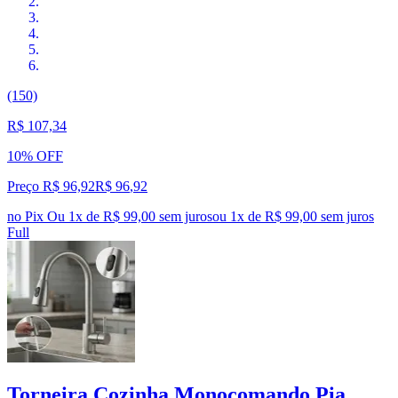
(150)
R$ 107,34
10% OFF
Preço R$ 96,92
R$
96
,
92
no Pix
Ou 1x de R$ 99,00 sem juros
ou
1
x de
R$ 99,00
sem juros
Full
Torneira Cozinha Monocomando Pia