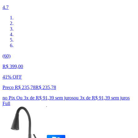
4.7
(60)
R$ 399,00
41% OFF
Preço R$ 235,78
R$
235
,
78
no Pix
Ou 3x de R$ 91,39 sem juros
ou
3
x de
R$ 91,39
sem juros
Full