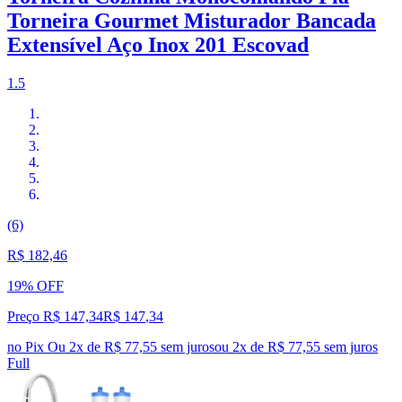
Torneira Gourmet Misturador Bancada
Extensível Aço Inox 201 Escovad
1.5
(6)
R$ 182,46
19% OFF
Preço R$ 147,34
R$
147
,
34
no Pix
Ou 2x de R$ 77,55 sem juros
ou
2
x de
R$ 77,55
sem juros
Full