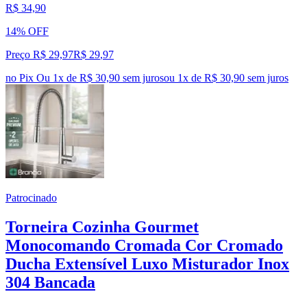
R$ 34,90
14% OFF
Preço R$ 29,97
R$
29
,
97
no Pix
Ou 1x de R$ 30,90 sem juros
ou
1
x de
R$ 30,90
sem juros
Patrocinado
Torneira Cozinha Gourmet
Monocomando Cromada Cor Cromado
Ducha Extensível Luxo Misturador Inox
304 Bancada