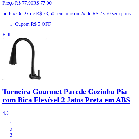
Preço R$ 77,90
R$
77
,
90
no Pix
Ou 2x de R$ 73,50 sem juros
ou
2
x de
R$ 73,50
sem juros
Cupom R$ 5 OFF
Full
Torneira Gourmet Parede Cozinha Pia
com Bica Flexível 2 Jatos Preta em ABS
4.8