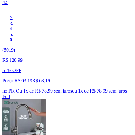
4.5
(5019)
R$ 128,99
51% OFF
Preço R$ 63,19
R$
63
,
19
no Pix
Ou 1x de R$ 78,99 sem juros
ou
1
x de
R$ 78,99
sem juros
Full