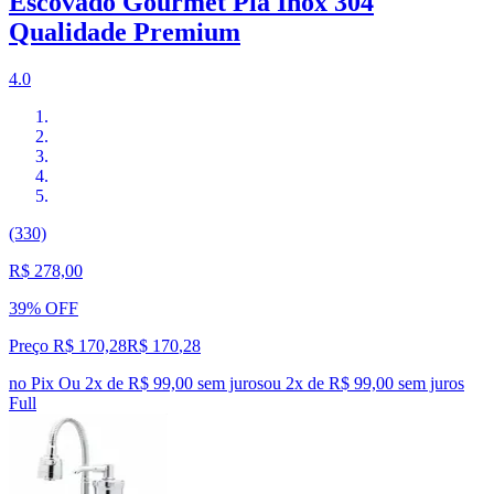
Escovado Gourmet Pia Inox 304
Qualidade Premium
4.0
(330)
R$ 278,00
39% OFF
Preço R$ 170,28
R$
170
,
28
no Pix
Ou 2x de R$ 99,00 sem juros
ou
2
x de
R$ 99,00
sem juros
Full