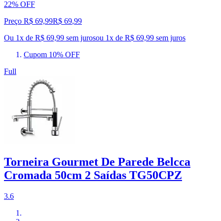
22% OFF
Preço R$ 69,99
R$
69
,
99
Ou 1x de R$ 69,99 sem juros
ou
1
x de
R$ 69,99
sem juros
Cupom 10% OFF
Full
Torneira Gourmet De Parede Belcca
Cromada 50cm 2 Saídas TG50CPZ
3.6