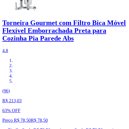
Torneira Gourmet com Filtro Bica Móvel
Flexível Emborrachada Preta para
Cozinha Pia Parede Abs
4.8
(96)
R$ 213,03
63% OFF
Preço R$ 78,50
R$
78
,
50