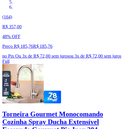
(164)
R$ 357,00
48% OFF
Preço R$ 185,76
R$
185
,
76
no Pix
Ou 3x de R$ 72,00 sem juros
ou
3
x de
R$ 72,00
sem juros
Full
Torneira Gourmet Monocomando
Cozinha Spray Ducha Extensível