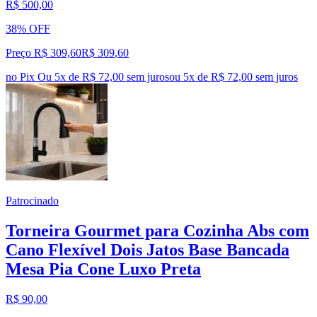
R$ 500,00
38% OFF
Preço R$ 309,60
R$
309
,
60
no Pix
Ou 5x de R$ 72,00 sem juros
ou
5
x de
R$ 72,00
sem juros
Patrocinado
Torneira Gourmet para Cozinha Abs com
Cano Flexível Dois Jatos Base Bancada
Mesa Pia Cone Luxo Preta
R$ 90,00