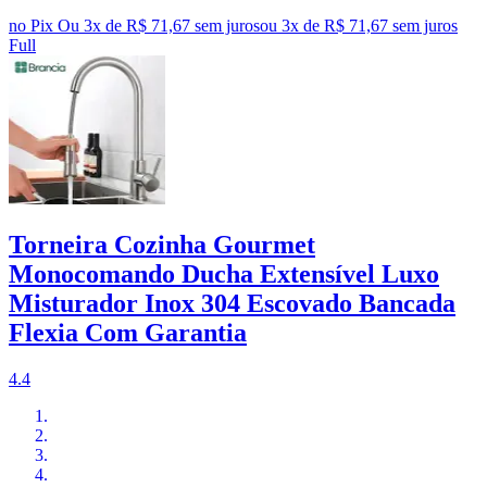
no Pix
Ou 3x de R$ 71,67 sem juros
ou
3
x de
R$ 71,67
sem juros
Full
Torneira Cozinha Gourmet
Monocomando Ducha Extensível Luxo
Misturador Inox 304 Escovado Bancada
Flexia Com Garantia
4.4