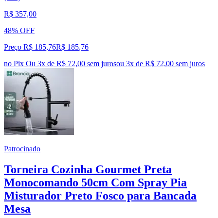
R$ 357,00
48% OFF
Preço R$ 185,76
R$
185
,
76
no Pix
Ou 3x de R$ 72,00 sem juros
ou
3
x de
R$ 72,00
sem juros
Patrocinado
Torneira Cozinha Gourmet Preta
Monocomando 50cm Com Spray Pia
Misturador Preto Fosco para Bancada
Mesa