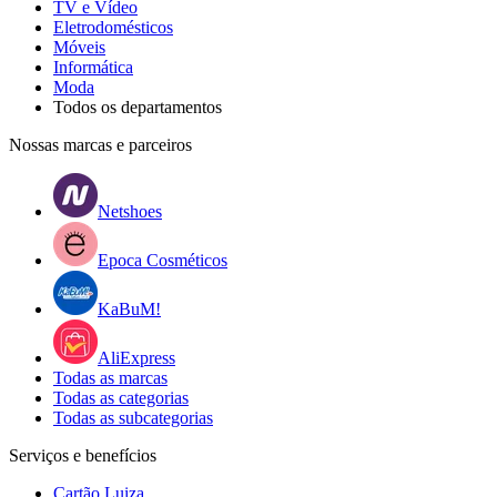
TV e Vídeo
Eletrodomésticos
Móveis
Informática
Moda
Todos os departamentos
Nossas marcas e parceiros
Netshoes
Epoca Cosméticos
KaBuM!
AliExpress
Todas as marcas
Todas as categorias
Todas as subcategorias
Serviços e benefícios
Cartão Luiza