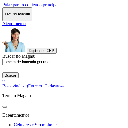
Pular para o conteudo principal
Tem no magalu
Atendimento
Digite seu CEP
Buscar no Magalu
Buscar
0
Boas vindas :)
Entre ou Cadastre-se
Tem no Magalu
Departamentos
Celulares e Smartphones