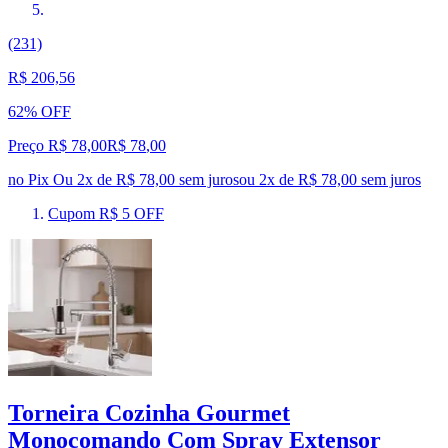
(231)
R$ 206,56
62% OFF
Preço R$ 78,00
R$
78
,
00
no Pix
Ou 2x de R$ 78,00 sem juros
ou
2
x de
R$ 78,00
sem juros
Cupom R$ 5 OFF
Torneira Cozinha Gourmet
Monocomando Com Spray Extensor