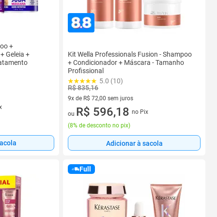
oo +
Kit Wella Professionals Fusion - Shampoo
+ Geleia +
+ Condicionador + Máscara - Tamanho
ratamento
Profissional
5.0 (10)
R$ 835,16
9x de R$ 72,00 sem juros
x
9 vez de R$ 72,00 sem juros
R$ 596,18
no Pix
ou
(
8% de desconto no pix
)
sacola
Adicionar à sacola
Full