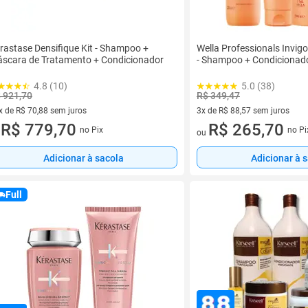
rastase Densifique Kit - Shampoo +
Wella Professionals Invigo
scara de Tratamento + Condicionador
- Shampoo + Condicionad
4.8 (10)
5.0 (38)
 921,70
R$ 349,47
x de R$ 70,88 sem juros
3x de R$ 88,57 sem juros
vez de R$ 70,88 sem juros
R$ 779,70
3 vez de R$ 88,57 sem juros
R$ 265,70
no Pix
no Pi
u
ou
Adicionar à sacola
Adicionar à 
Full