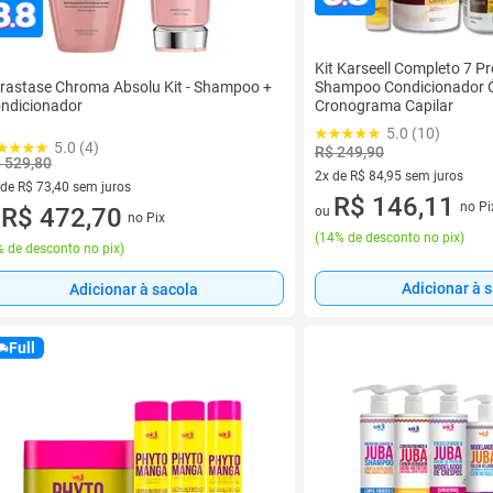
Kit Karseell Completo 7 P
rastase Chroma Absolu Kit - Shampoo +
Shampoo Condicionador 
ndicionador
Cronograma Capilar
5.0 (10)
5.0 (4)
R$ 249,90
 529,80
2x de R$ 84,95 sem juros
 de R$ 73,40 sem juros
2 vez de R$ 84,95 sem juros
R$ 146,11
no Pi
ez de R$ 73,40 sem juros
R$ 472,70
ou
no Pix
u
(
14% de desconto no pix
)
 de desconto no pix
)
Adicionar à 
Adicionar à sacola
Full