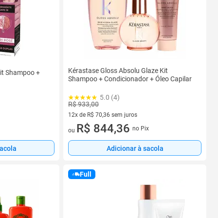
Kérastase Gloss Absolu Glaze Kit
Kit Shampoo +
Shampoo + Condicionador + Óleo Capilar
5.0 (4)
R$ 933,00
12x de R$ 70,36 sem juros
12 vez de R$ 70,36 sem juros
R$ 844,36
no Pix
ou
sacola
Adicionar à sacola
Full