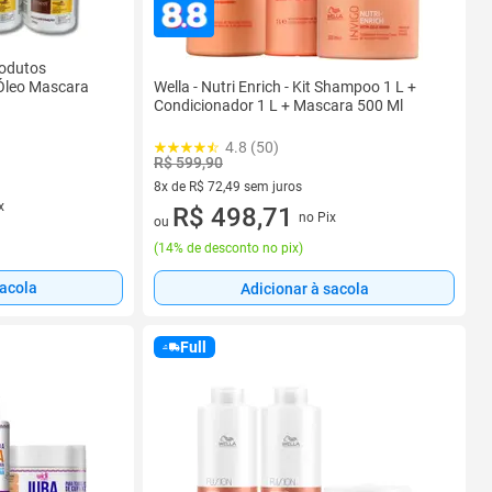
rodutos
Wella - Nutri Enrich - Kit Shampoo 1 L +
Óleo Mascara
Condicionador 1 L + Mascara 500 Ml
4.8 (50)
R$ 599,90
8x de R$ 72,49 sem juros
x
8 vez de R$ 72,49 sem juros
R$ 498,71
no Pix
ou
(
14% de desconto no pix
)
sacola
Adicionar à sacola
Full