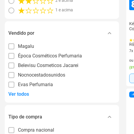
2 e acima
1 e acima
Ké
Co
Vendido por
R$
Magalu
7x
Época Cosméticos Perfumaria
7 v
o
Belevisu Cosmeticos Jacarei
(
8%
Nocnocestadosunidos
Evas Perfumaria
Ver todos
Tipo de compra
Compra nacional