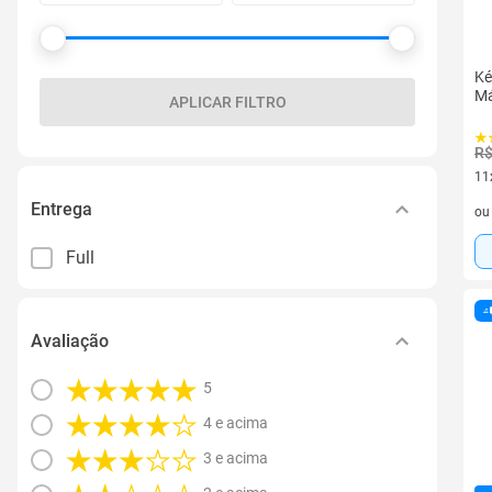
Ké
Má
APLICAR FILTRO
R$
11
11 
Entrega
o
Full
Avaliação
5
4 e acima
3 e acima