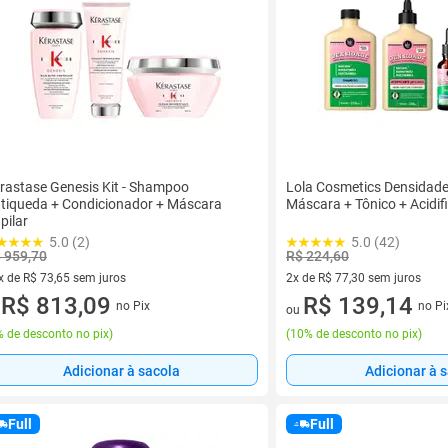
rastase Genesis Kit - Shampoo
Lola Cosmetics Densidad
tiqueda + Condicionador + Máscara
Máscara + Tônico + Acidif
pilar
5.0 (2)
5.0 (42)
 959,70
R$ 224,60
x de R$ 73,65 sem juros
2x de R$ 77,30 sem juros
vez de R$ 73,65 sem juros
R$ 813,09
2 vez de R$ 77,30 sem juros
R$ 139,14
no Pix
no Pi
u
ou
 de desconto no pix
)
(
10% de desconto no pix
)
Adicionar à sacola
Adicionar à 
Full
Full