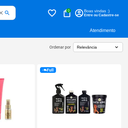
0
Boas vindas :)
Entre ou Cadastre-se
Atendimento
Ordenar por
Full