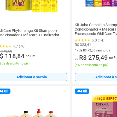
Kit Juba Completo Shamp
Condicionador + Mascara 
di Care Phytomanga Kit Shampoo +
Encrespando Widi Care T
ndicionador + Máscara + Finalizador
5.0 (14)
R$ 323,41
4.7 (76)
4x de R$ 72,50 sem juros
 173,60
$ 118,84
4 vez de R$ 72,50 sem juros
R$ 275,49
no Pix
no Pi
ou
 de desconto no pix
)
(
5% de desconto no pix
)
Adicionar à sacola
Adicionar à 
Full
Full