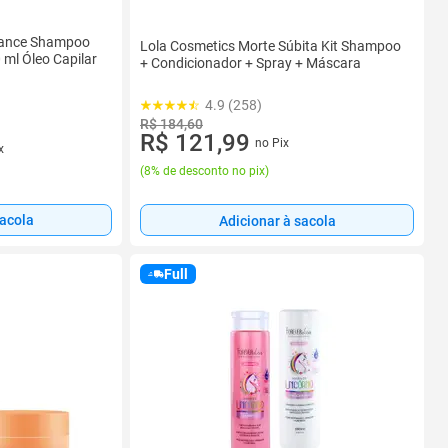
lliance Shampoo
Lola Cosmetics Morte Súbita Kit Shampoo
ml Óleo Capilar
+ Condicionador + Spray + Máscara
4.9 (258)
R$ 184,60
R$ 121,99
no Pix
x
(
8% de desconto no pix
)
sacola
Adicionar à sacola
Full