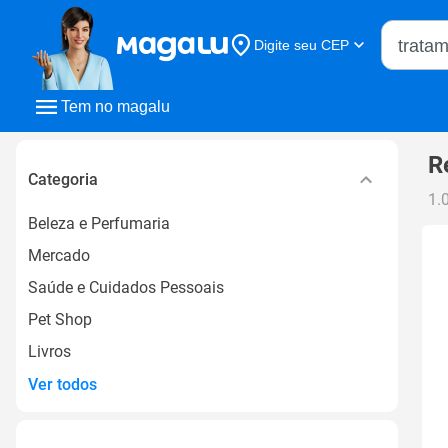
Buscar n
Digite seu CEP
Buscar
Tem no magalu
R
Categoria
1.
Beleza e Perfumaria
Mercado
Saúde e Cuidados Pessoais
Pet Shop
Livros
Ver todos