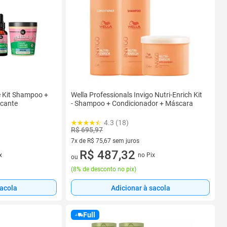
e Kit Shampoo +
Wella Professionals Invigo Nutri-Enrich Kit
icante
- Shampoo + Condicionador + Máscara
4.3 (18)
R$ 695,97
7x de R$ 75,67 sem juros
7 vez de R$ 75,67 sem juros
R$ 487,32
x
no Pix
ou
(
8% de desconto no pix
)
sacola
Adicionar à sacola
Full