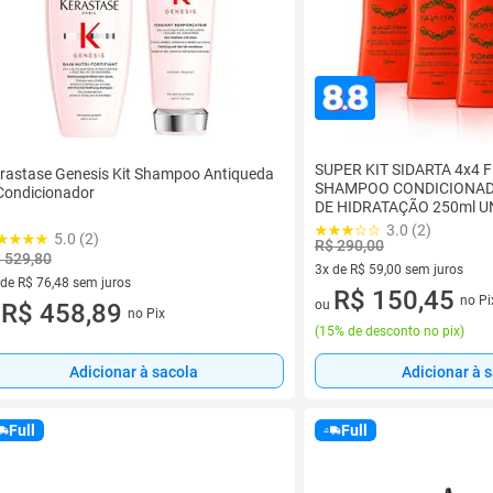
SUPER KIT SIDARTA 4x4 
rastase Genesis Kit Shampoo Antiqueda
SHAMPOO CONDICIONA
Condicionador
DE HIDRATAÇÃO 250ml U
3.0 (2)
5.0 (2)
R$ 290,00
 529,80
3x de R$ 59,00 sem juros
 de R$ 76,48 sem juros
3 vez de R$ 59,00 sem juros
R$ 150,45
no Pi
ou
ez de R$ 76,48 sem juros
R$ 458,89
no Pix
u
(
15% de desconto no pix
)
Adicionar à sacola
Adicionar à 
Full
Full