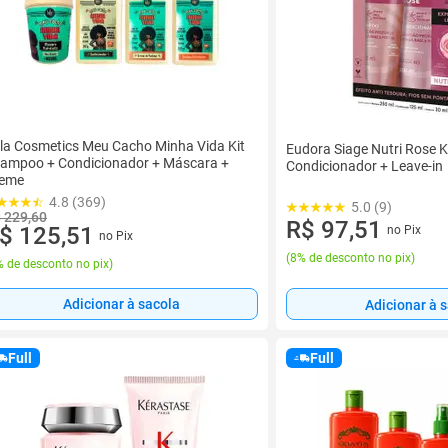
la Cosmetics Meu Cacho Minha Vida Kit
Eudora Siage Nutri Rose 
ampoo + Condicionador + Máscara +
Condicionador + Leave-in
eme
4.8 (369)
5.0 (9)
 229,60
R$ 97,51
$ 125,51
no Pix
no Pix
(
8% de desconto no pix
)
 de desconto no pix
)
Adicionar à sacola
Adicionar à 
Full
Full