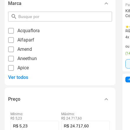
Marca
Pa
Ki
Co
pesquisar
por
filtro
Acquaflora
R$
4x
Alfaparf
4 v
o
Amend
(
14
Aneethun
Apice
Ver todos
Preço
Mínimo:
Máximo:
R$ 5,23
R$ 24.717,60