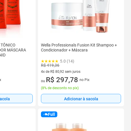
F TÔNICO
Wella Professionals Fusion Kit Shampoo +
DOR MÁSCARA
Condicionador + Máscara
NID
5.0 (14)
R$ 419,36
4x de R$ 80,92 sem juros
4 vez de R$ 80,92 sem juros
R$ 297,78
x
no Pix
ou
(
8% de desconto no pix
)
sacola
Adicionar à sacola
Full