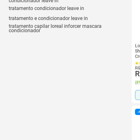
condicionador leave in
tratamento condicionador leave in
tratamento e condicionador leave in
tratamento capilar loreal inforcer mascara
condicionador
Lo
Sh
Cr
R$
R
(
8%