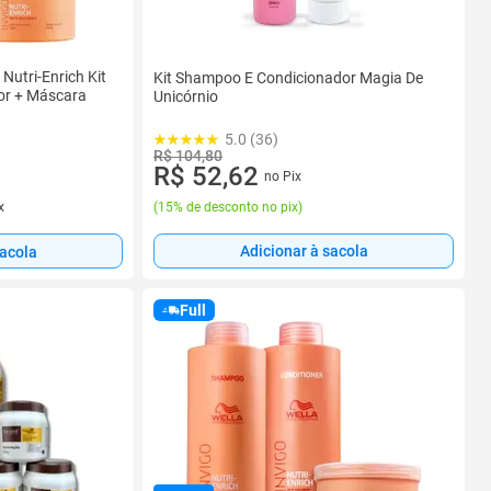
 Nutri-Enrich Kit
Kit Shampoo E Condicionador Magia De
or + Máscara
Unicórnio
5.0 (36)
R$ 104,80
R$ 52,62
no Pix
x
(
15% de desconto no pix
)
Adicionar à sacola
sacola
Full