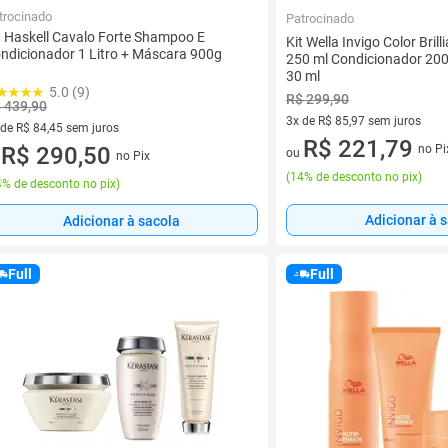
trocinado
Patrocinado
t Haskell Cavalo Forte Shampoo E
Kit Wella Invigo Color Bri
ndicionador 1 Litro + Máscara 900g
250 ml Condicionador 200 
30 ml
5.0 (9)
R$ 299,90
 439,90
3x de R$ 85,97 sem juros
 de R$ 84,45 sem juros
3 vez de R$ 85,97 sem juros
R$ 221,79
no Pi
ez de R$ 84,45 sem juros
R$ 290,50
ou
no Pix
u
(
14% de desconto no pix
)
% de desconto no pix
)
Adicionar à 
Adicionar à sacola
Full
Full