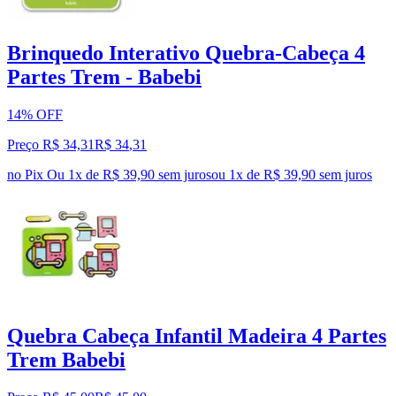
Brinquedo Interativo Quebra-Cabeça 4
Partes Trem - Babebi
14% OFF
Preço R$ 34,31
R$
34
,
31
no Pix
Ou 1x de R$ 39,90 sem juros
ou
1
x de
R$ 39,90
sem juros
Quebra Cabeça Infantil Madeira 4 Partes
Trem Babebi