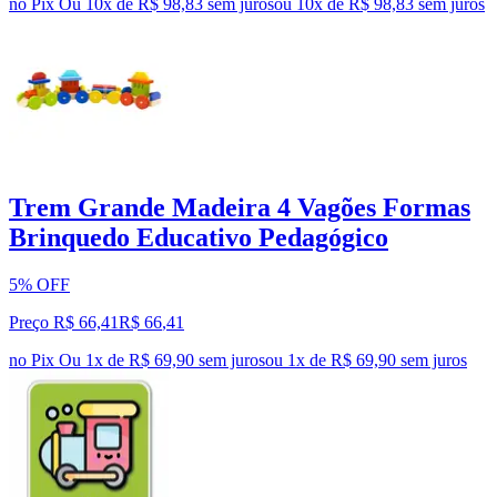
no Pix
Ou 10x de R$ 98,83 sem juros
ou
10
x de
R$ 98,83
sem juros
Trem Grande Madeira 4 Vagões Formas
Brinquedo Educativo Pedagógico
5% OFF
Preço R$ 66,41
R$
66
,
41
no Pix
Ou 1x de R$ 69,90 sem juros
ou
1
x de
R$ 69,90
sem juros