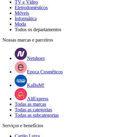
TV e Vídeo
Eletrodomésticos
Móveis
Informática
Moda
Todos os departamentos
Nossas marcas e parceiros
Netshoes
Epoca Cosméticos
KaBuM!
AliExpress
Todas as marcas
Todas as categorias
Todas as subcategorias
Serviços e benefícios
Cartão Luiza