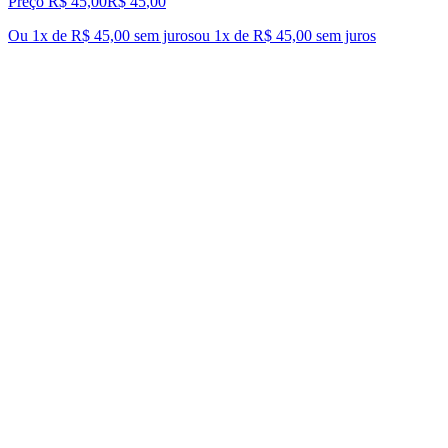
Preço R$ 45,00
R$
45
,
00
Ou 1x de R$ 45,00 sem juros
ou
1
x de
R$ 45,00
sem juros