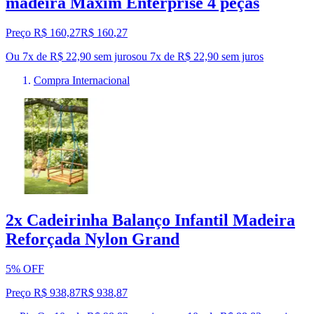
madeira Maxim Enterprise 4 peças
Preço R$ 160,27
R$
160
,
27
Ou 7x de R$ 22,90 sem juros
ou
7
x de
R$ 22,90
sem juros
Compra Internacional
2x Cadeirinha Balanço Infantil Madeira
Reforçada Nylon Grand
5% OFF
Preço R$ 938,87
R$
938
,
87