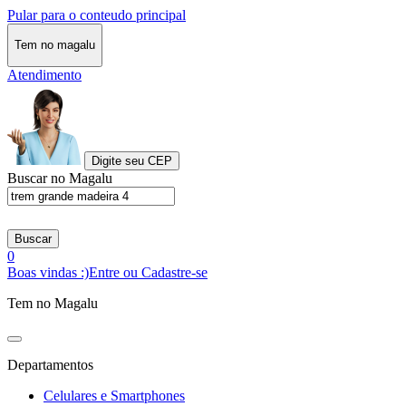
Pular para o conteudo principal
Tem no magalu
Atendimento
Digite seu CEP
Buscar no Magalu
Buscar
0
Boas vindas :)
Entre ou Cadastre-se
Tem no Magalu
Departamentos
Celulares e Smartphones