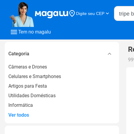
Buscar n
Digite seu CEP
Buscar
Tem no magalu
R
Categoria
99
Câmeras e Drones
Celulares e Smartphones
Artigos para Festa
Utilidades Domésticas
Informática
Ver todos