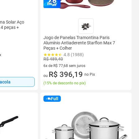
na Solar Aço
 4 peças +
Jogo de Panelas Tramontina Paris
Alumínio Antiaderente Starflon Max 7
Peças + Colher
4.8 (1988)
x
R$ 489,40
6x de R$ 77,68 sem juros
6 vez de R$ 77,68 sem juros
R$ 396,19
no Pix
ou
sacola
(
15% de desconto no pix
)
Full