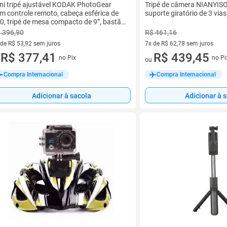
ni tripé ajustável KODAK PhotoGear
Tripé de câmera NIANYISO
m controle remoto, cabeça esférica de
suporte giratório de 3 vias
0, tripé de mesa compacto de 9”, bastão
 selfie de 11”, pernas de 5 posições, pés
 396,90
R$ 461,16
 borracha, adaptadores para
 de R$ 53,92 sem juros
7x de R$ 62,78 sem juros
artphone e câmera de ação, guia
ez de R$ 53,92 sem juros
R$ 377,41
7 vez de R$ 62,78 sem juros
R$ 439,45
etrônico incluído
no Pix
no Pi
u
ou
Compra Internacional
Compra Internacional
Adicionar à sacola
Adicionar à 