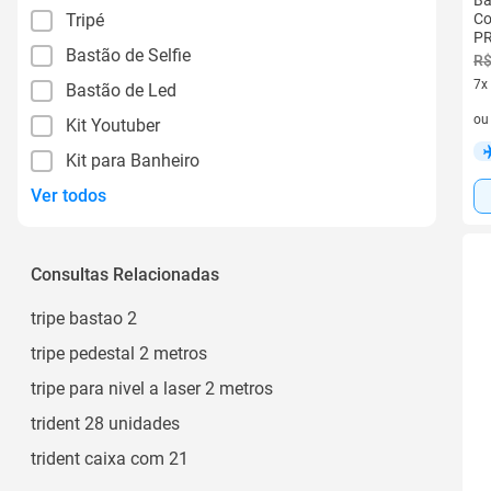
Ba
Tripé
Co
PR
Bastão de Selfie
R$
7x
Bastão de Led
7 v
o
Kit Youtuber
Kit para Banheiro
Ver todos
Consultas Relacionadas
tripe bastao 2
tripe pedestal 2 metros
tripe para nivel a laser 2 metros
trident 28 unidades
trident caixa com 21