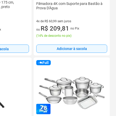
 175 cm,
Filmadora 4K com Suporte para Bastão à
, preto
Prova D'Água
4x de R$ 60,99 sem juros
4 vez de R$ 60,99 sem juros
R$ 209,81
no Pix
ou
x
(
14% de desconto no pix
)
Adicionar à sacola
sacola
Full