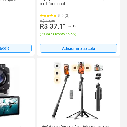
multifuncional
5.0 (3)
R$ 39,90
R$ 37,11
no Pix
(
7% de desconto no pix
)
sacola
Adicionar à sacola