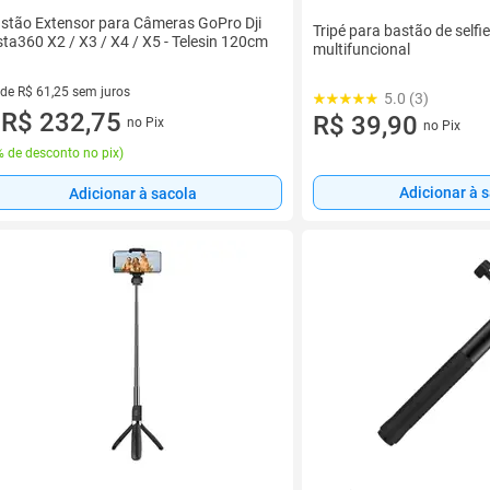
stão Extensor para Câmeras GoPro Dji
Tripé para bastão de selfi
sta360 X2 / X3 / X4 / X5 - Telesin 120cm
multifuncional
 de R$ 61,25 sem juros
5.0 (3)
ez de R$ 61,25 sem juros
R$ 232,75
R$ 39,90
no Pix
no Pix
u
 de desconto no pix
)
Adicionar à 
Adicionar à sacola