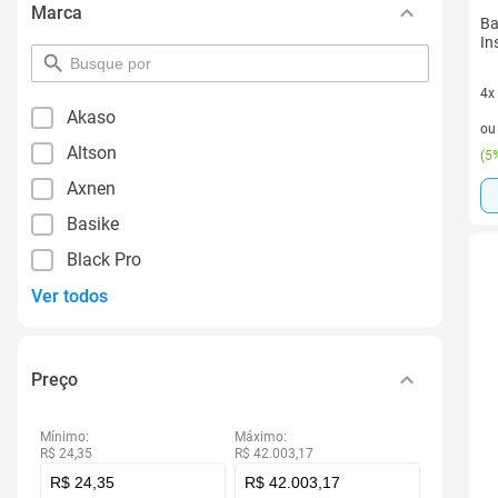
Marca
Ba
In
pesquisar
por
4x
filtro
Akaso
4 v
o
Altson
(
5%
Axnen
Basike
Black Pro
Ver todos
Preço
Mínimo:
Máximo:
R$ 24,35
R$ 42.003,17