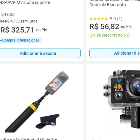
NSAAVB Mini com suporte
Controle Bluetooth
 349,03
5.0 (1)
 de R$ 46,53 sem juros
R$ 56,82
no Pix
ez de R$ 46,53 sem juros
R$ 325,71
no Pix
u
(
5% de desconto no pix
)
Compra Internacional
Adicionar à 
Adicionar à sacola