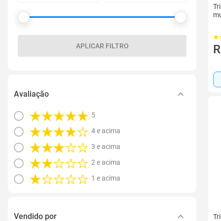
Tr
mu
APLICAR FILTRO
R
Avaliação
5
4 e acima
3 e acima
2 e acima
1 e acima
Vendido por
Tr