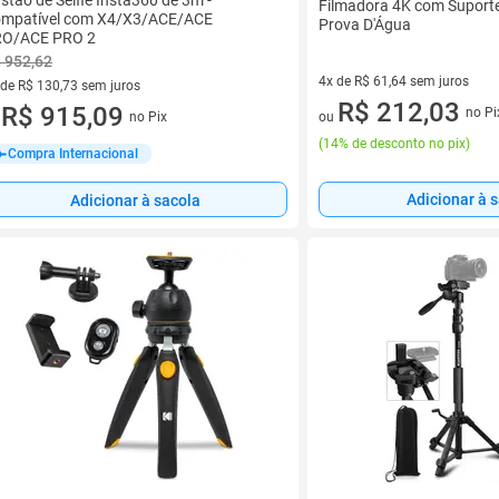
stão de Selfie Insta360 de 3m -
Filmadora 4K com Suporte
mpatível com X4/X3/ACE/ACE
Prova D'Água
O/ACE PRO 2
 952,62
4x de R$ 61,64 sem juros
 de R$ 130,73 sem juros
4 vez de R$ 61,64 sem juros
R$ 212,03
ez de R$ 130,73 sem juros
R$ 915,09
no Pi
ou
no Pix
u
(
14% de desconto no pix
)
Compra Internacional
Adicionar à 
Adicionar à sacola