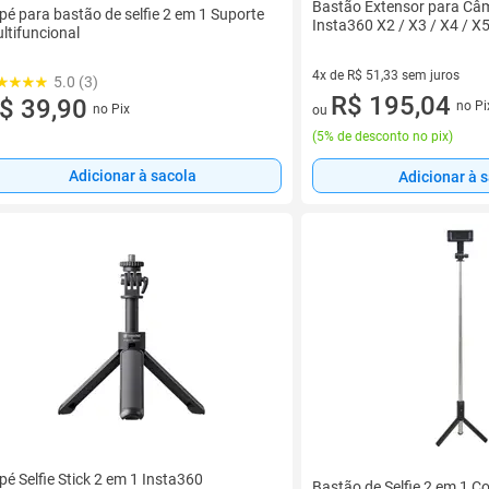
Bastão Extensor para Câm
ipé para bastão de selfie 2 em 1 Suporte
Insta360 X2 / X3 / X4 / X5
ltifuncional
4x de R$ 51,33 sem juros
5.0 (3)
4 vez de R$ 51,33 sem juros
R$ 195,04
$ 39,90
no Pi
no Pix
ou
(
5% de desconto no pix
)
Adicionar à sacola
Adicionar à 
ipé Selfie Stick 2 em 1 Insta360
Bastão de Selfie 2 em 1 C