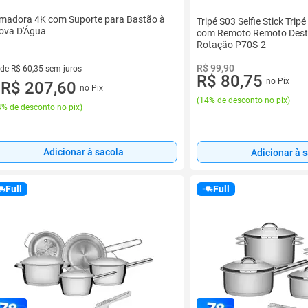
lmadora 4K com Suporte para Bastão à
Tripé S03 Selfie Stick Tripé
ova D'Água
com Remoto Remoto Dest
Rotação P70S-2
R$ 99,90
 de R$ 60,35 sem juros
R$ 80,75
no Pix
ez de R$ 60,35 sem juros
R$ 207,60
no Pix
u
(
14% de desconto no pix
)
% de desconto no pix
)
Adicionar à sacola
Adicionar à 
Full
Full