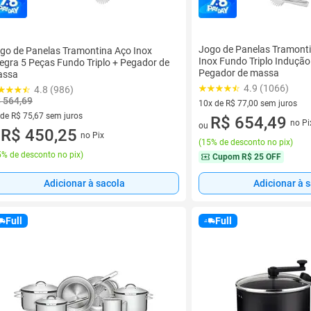
Jogo de Panelas Tramonti
go de Panelas Tramontina Aço Inox
Inox Fundo Triplo Indução
legra 5 Peças Fundo Triplo + Pegador de
Pegador de massa
assa
4.9 (1066)
4.8 (986)
 564,69
10x de R$ 77,00 sem juros
 de R$ 75,67 sem juros
10 vez de R$ 77,00 sem juros
R$ 654,49
no Pi
ou
ez de R$ 75,67 sem juros
R$ 450,25
no Pix
u
(
15% de desconto no pix
)
% de desconto no pix
)
Cupom
R$ 25 OFF
Adicionar à sacola
Adicionar à 
Full
Full