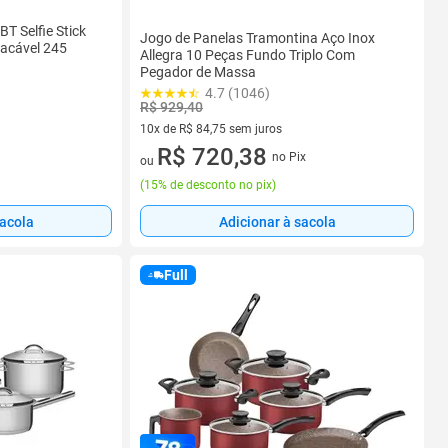
 BT Selfie Stick
Jogo de Panelas Tramontina Aço Inox
acável 245
Allegra 10 Peças Fundo Triplo Com
Pegador de Massa
4.7 (1046)
R$ 929,40
10x de R$ 84,75 sem juros
10 vez de R$ 84,75 sem juros
R$ 720,38
no Pix
ou
(
15% de desconto no pix
)
sacola
Adicionar à sacola
Full