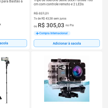
Tripé de telefone Selfie Stick Funxee 180
 para Bastão à
cm com controle remoto e 2 LEDs
R$ 327,21
7x de R$ 43,58 sem juros
7 vez de R$ 43,58 sem juros
R$ 305,03
x
no Pix
ou
Compra Internacional
sacola
Adicionar à sacola