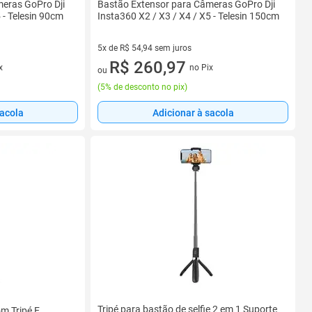
eras GoPro Dji
Bastão Extensor para Câmeras GoPro Dji
 - Telesin 90cm
Insta360 X2 / X3 / X4 / X5 - Telesin 150cm
5x de R$ 54,94 sem juros
5 vez de R$ 54,94 sem juros
R$ 260,97
x
no Pix
ou
(
5% de desconto no pix
)
sacola
Adicionar à sacola
Tripé para bastão de selfie 2 em 1 Suporte
om Tripé E