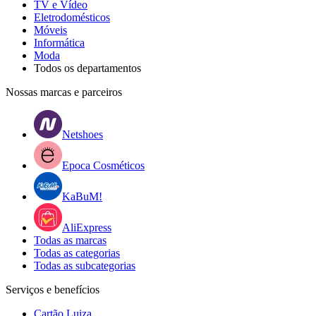
TV e Vídeo
Eletrodomésticos
Móveis
Informática
Moda
Todos os departamentos
Nossas marcas e parceiros
Netshoes
Epoca Cosméticos
KaBuM!
AliExpress
Todas as marcas
Todas as categorias
Todas as subcategorias
Serviços e benefícios
Cartão Luiza