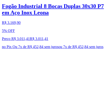
Fogão Industrial 8 Bocas Duplas 30x30 P7
em Aço Inox Leona
R$ 3.169,90
5% OFF
Preço R$ 3.011,41
R$
3.011
,
41
no Pix
Ou 7x de R$ 452,84 sem juros
ou
7
x de
R$ 452,84
sem juros