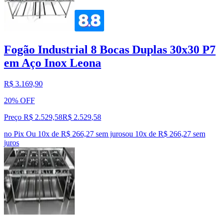
Fogão Industrial 8 Bocas Duplas 30x30 P7
em Aço Inox Leona
R$ 3.169,90
20% OFF
Preço R$ 2.529,58
R$
2.529
,
58
no Pix
Ou 10x de R$ 266,27 sem juros
ou
10
x de
R$ 266,27
sem
juros