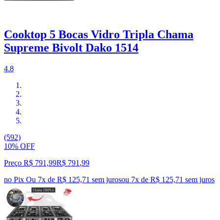
Cooktop 5 Bocas Vidro Tripla Chama
Supreme Bivolt Dako 1514
4.8
(592)
10% OFF
Preço R$ 791,99
R$
791
,
99
no Pix
Ou 7x de R$ 125,71 sem juros
ou
7
x de
R$ 125,71
sem juros