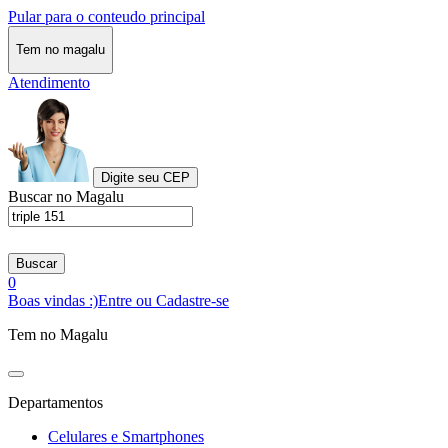
Pular para o conteudo principal
Tem no magalu
Atendimento
Digite seu CEP
Buscar no Magalu
Buscar
0
Boas vindas :)
Entre ou Cadastre-se
Tem no Magalu
Departamentos
Celulares e Smartphones