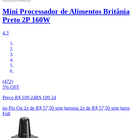
Mini Processador de Alimentos Britânia
Preto 2P 160W
4.3
(472)
5% OFF
Preço R$ 109,24
R$
109
,
24
no Pix
Ou 2x de R$ 57,50 sem juros
ou
2
x de
R$ 57,50
sem juros
Full