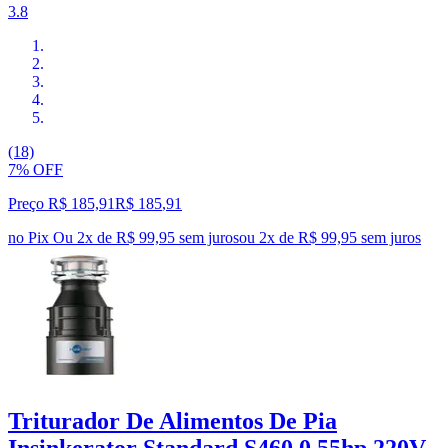
3.8
(18)
7% OFF
Preço R$ 185,91
R$
185
,
91
no Pix
Ou 2x de R$ 99,95 sem juros
ou
2
x de
R$ 99,95
sem juros
Triturador De Alimentos De Pia