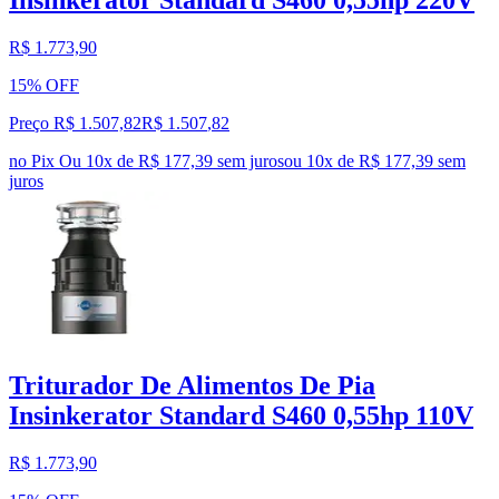
Insinkerator Standard S460 0,55hp 220V
R$ 1.773,90
15% OFF
Preço R$ 1.507,82
R$
1.507
,
82
no Pix
Ou 10x de R$ 177,39 sem juros
ou
10
x de
R$ 177,39
sem
juros
Triturador De Alimentos De Pia
Insinkerator Standard S460 0,55hp 110V
R$ 1.773,90