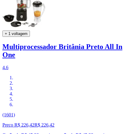
+ 1 voltagem
Multiprocessador Britânia Preto All In
One
4.6
(1601)
Preço R$ 226,42
R$
226
,
42