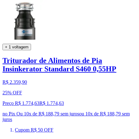
+ 1 voltagem
Triturador de Alimentos de Pia
Insinkerator Standard S460 0,55HP
R$ 2.359,90
25% OFF
Preço R$ 1.774,63
R$
1.774
,
63
no Pix
Ou 10x de R$ 188,79 sem juros
ou
10
x de
R$ 188,79
sem
juros
Cupom R$ 50 OFF