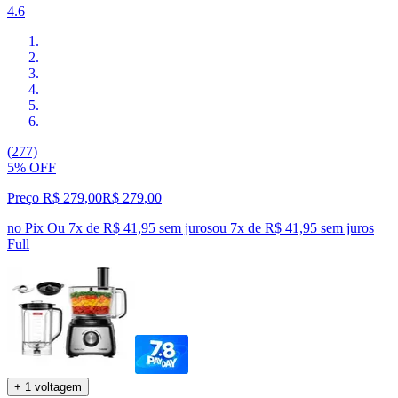
4.6
(277)
5% OFF
Preço R$ 279,00
R$
279
,
00
no Pix
Ou 7x de R$ 41,95 sem juros
ou
7
x de
R$ 41,95
sem juros
Full
+ 1 voltagem