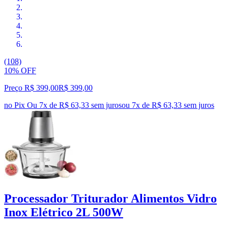
(108)
10% OFF
Preço R$ 399,00
R$
399
,
00
no Pix
Ou 7x de R$ 63,33 sem juros
ou
7
x de
R$ 63,33
sem juros
Processador Triturador Alimentos Vidro
Inox Elétrico 2L 500W