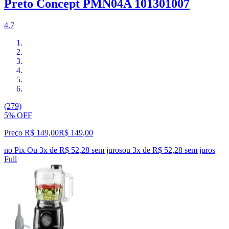
Preto Concept PMN04A 101301007
4.7
(279)
5% OFF
Preço R$ 149,00
R$
149
,
00
no Pix
Ou 3x de R$ 52,28 sem juros
ou
3
x de
R$ 52,28
sem juros
Full