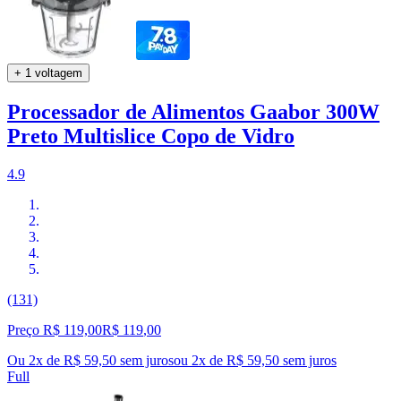
+ 1 voltagem
Processador de Alimentos Gaabor 300W
Preto Multislice Copo de Vidro
4.9
(131)
Preço R$ 119,00
R$
119
,
00
Ou 2x de R$ 59,50 sem juros
ou
2
x de
R$ 59,50
sem juros
Full