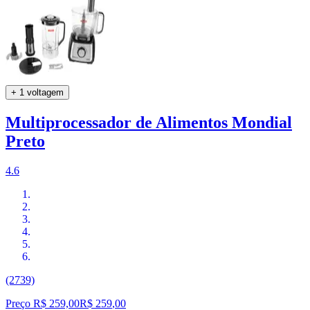
+ 1 voltagem
Multiprocessador de Alimentos Mondial
Preto
4.6
(2739)
Preço R$ 259,00
R$
259
,
00