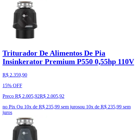
Triturador De Alimentos De Pia
Insinkerator Premium P550 0,55hp 110V
R$ 2.359,90
15% OFF
Preço R$ 2.005,92
R$
2.005
,
92
no Pix
Ou 10x de R$ 235,99 sem juros
ou
10
x de
R$ 235,99
sem
juros