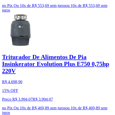
no Pix
Ou 10x de R$ 553,69 sem juros
ou
10
x de
R$ 553,69
sem
juros
Triturador De Alimentos De Pia
Insinkerator Evolution Plus E750 0,75hp
220V
R$ 4.698,90
15% OFF
Preço R$ 3.994,07
R$
3.994
,
07
no Pix
Ou 10x de R$ 469,89 sem juros
ou
10
x de
R$ 469,89
sem
juros