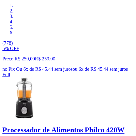
(778)
5% OFF
Preço R$ 259,00
R$
259
,
00
no Pix
Ou 6x de R$ 45,44 sem juros
ou
6
x de
R$ 45,44
sem juros
Full
Processador de Alimentos Philco 420W