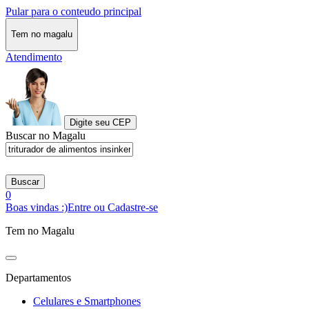
Pular para o conteudo principal
Tem no magalu
Atendimento
Digite seu CEP
Buscar no Magalu
Buscar
0
Boas vindas :)
Entre ou Cadastre-se
Tem no Magalu
Departamentos
Celulares e Smartphones