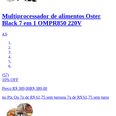
Multiprocessador de alimentos Oster
Black 7 em 1 OMPR850 220V
4.6
(57)
10% OFF
Preço R$ 389,00
R$
389
,
00
no Pix
Ou 7x de R$ 61,75 sem juros
ou
7
x de
R$ 61,75
sem juros