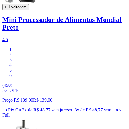
+ 1 voltagem
Mini Processador de Alimentos Mondial
Preto
4.5
(450)
5% OFF
Preço R$ 139,00
R$
139
,
00
no Pix
Ou 3x de R$ 48,77 sem juros
ou
3
x de
R$ 48,77
sem juros
Full