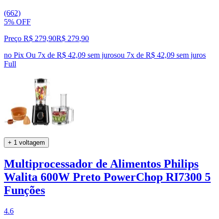
(662)
5% OFF
Preço R$ 279,90
R$
279
,
90
no Pix
Ou 7x de R$ 42,09 sem juros
ou
7
x de
R$ 42,09
sem juros
Full
+ 1 voltagem
Multiprocessador de Alimentos Philips
Walita 600W Preto PowerChop RI7300 5
Funções
4.6