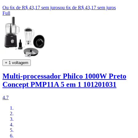
Ou 6x de R$ 43,17 sem juros
ou
6
x de
R$ 43,17
sem juros
Full
+ 1 voltagem
Multi-processador Philco 1000W Preto
Concept PMP11A 5 em 1 101201031
4.7