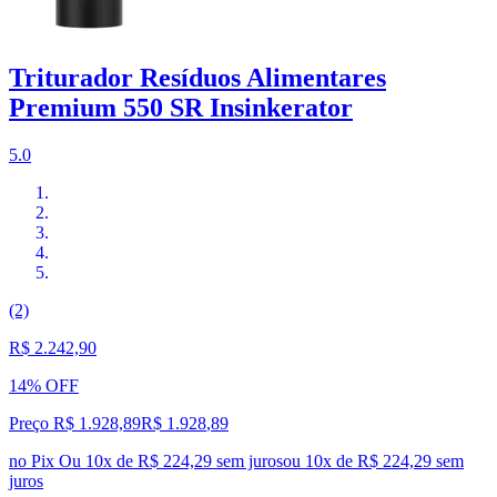
Triturador Resíduos Alimentares
Premium 550 SR Insinkerator
5.0
(2)
R$ 2.242,90
14% OFF
Preço R$ 1.928,89
R$
1.928
,
89
no Pix
Ou 10x de R$ 224,29 sem juros
ou
10
x de
R$ 224,29
sem
juros