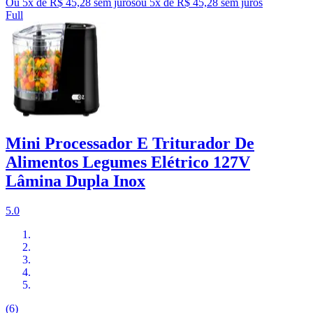
Ou 5x de R$ 45,28 sem juros
ou
5
x de
R$ 45,28
sem juros
Full
Mini Processador E Triturador De
Alimentos Legumes Elétrico 127V
Lâmina Dupla Inox
5.0
(6)