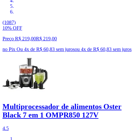
(1087)
10% OFF
Preço R$ 219,00
R$
219
,
00
no Pix
Ou 4x de R$ 60,83 sem juros
ou
4
x de
R$ 60,83
sem juros
Multiprocessador de alimentos Oster
Black 7 em 1 OMPR850 127V
4.5