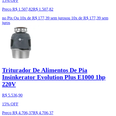
15% OFF
Preço R$ 1.507,82
R$
1.507
,
82
no Pix
Ou 10x de R$ 177,39 sem juros
ou
10
x de
R$ 177,39
sem
juros
Triturador De Alimentos De Pia
Insinkerator Evolution Plus E1000 1hp
220V
R$ 5.536,90
15% OFF
Preço R$ 4.706,37
R$
4.706
,
37