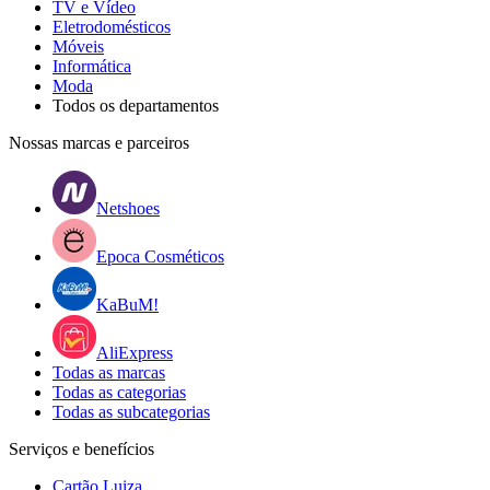
TV e Vídeo
Eletrodomésticos
Móveis
Informática
Moda
Todos os departamentos
Nossas marcas e parceiros
Netshoes
Epoca Cosméticos
KaBuM!
AliExpress
Todas as marcas
Todas as categorias
Todas as subcategorias
Serviços e benefícios
Cartão Luiza