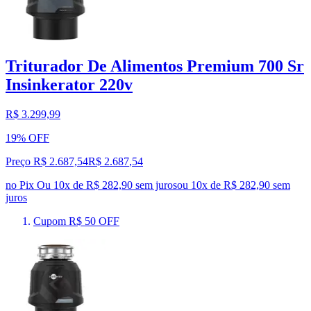
Triturador De Alimentos Premium 700 Sr
Insinkerator 220v
R$ 3.299,99
19% OFF
Preço R$ 2.687,54
R$
2.687
,
54
no Pix
Ou 10x de R$ 282,90 sem juros
ou
10
x de
R$ 282,90
sem
juros
Cupom R$ 50 OFF