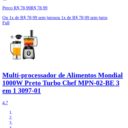
Preço R$ 78,99
R$
78
,
99
Ou 1x de R$ 78,99 sem juros
ou
1
x de
R$ 78,99
sem juros
Full
Multi-processador de Alimentos Mondial
1000W Preto Turbo Chef MPN-02-BE 3
em 1 3097-01
4.7