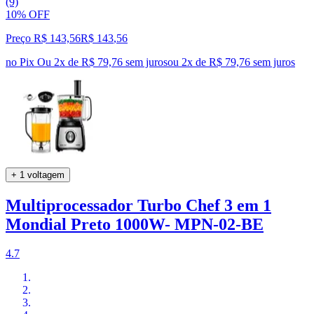
(9)
10% OFF
Preço R$ 143,56
R$
143
,
56
no Pix
Ou 2x de R$ 79,76 sem juros
ou
2
x de
R$ 79,76
sem juros
+ 1 voltagem
Multiprocessador Turbo Chef 3 em 1
Mondial Preto 1000W- MPN-02-BE
4.7