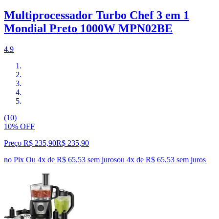
Multiprocessador Turbo Chef 3 em 1
Mondial Preto 1000W MPN02BE
4.9
(10)
10% OFF
Preço R$ 235,90
R$
235
,
90
no Pix
Ou 4x de R$ 65,53 sem juros
ou
4
x de
R$ 65,53
sem juros