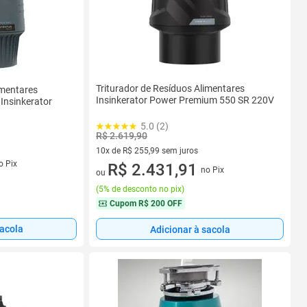
Triturador de Resíduos Alimentares
imentares
Insinkerator Power Premium 550 SR 220V
 Insinkerator
5.0 (2)
R$ 2.619,90
10x de R$ 255,99 sem juros
s
o Pix
10 vez de R$ 255,99 sem juros
R$ 2.431,91
no Pix
ou
(
5% de desconto no pix
)
Cupom
R$ 200 OFF
sacola
Adicionar à sacola