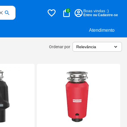
0
Boas vindas :)
Entre ou Cadastre-se
Atendimento
Ordenar por