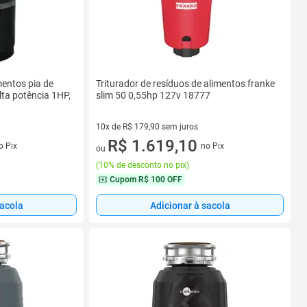
mentos pia de
Triturador de resíduos de alimentos franke
ta potência 1HP,
slim 50 0,55hp 127v 18777
10x de R$ 179,90 sem juros
s
10 vez de R$ 179,90 sem juros
R$ 1.619,10
o Pix
no Pix
ou
(
10% de desconto no pix
)
Cupom
R$ 100 OFF
sacola
Adicionar à sacola