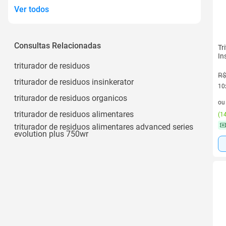
Ver todos
Consultas Relacionadas
Tr
In
triturador de residuos
R$
triturador de residuos insinkerator
10
triturador de residuos organicos
10 
o
triturador de residuos alimentares
(
14
triturador de residuos alimentares advanced series
evolution plus 750wr