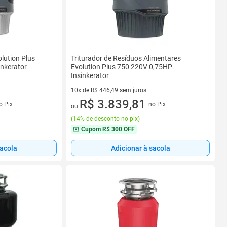
olution Plus
Triturador de Resíduos Alimentares
nkerator
Evolution Plus 750 220V 0,75HP
Insinkerator
10x de R$ 446,49 sem juros
s
10 vez de R$ 446,49 sem juros
R$ 3.839,81
o Pix
no Pix
ou
(
14% de desconto no pix
)
Cupom
R$ 300 OFF
sacola
Adicionar à sacola