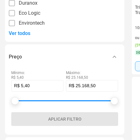
Duranox
Tr
Eco Logic
Tr
Environtech
10
Ver todos
10 
o
(
5%
Preço
Mínimo:
Máximo:
R$ 5,40
R$ 25.168,50
APLICAR FILTRO