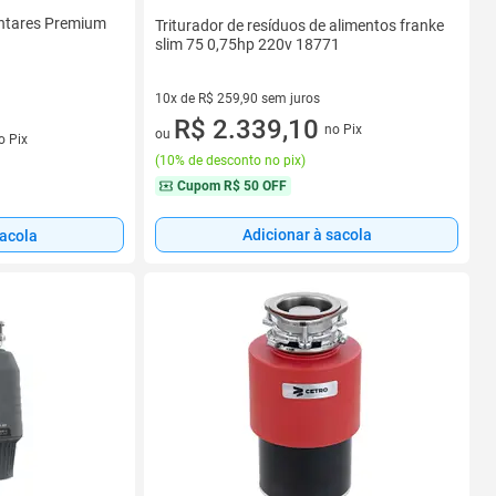
entares Premium
Triturador de resíduos de alimentos franke
slim 75 0,75hp 220v 18771
10x de R$ 259,90 sem juros
10 vez de R$ 259,90 sem juros
R$ 2.339,10
no Pix
s
ou
o Pix
(
10% de desconto no pix
)
Cupom
R$ 50 OFF
Adicionar à sacola
sacola