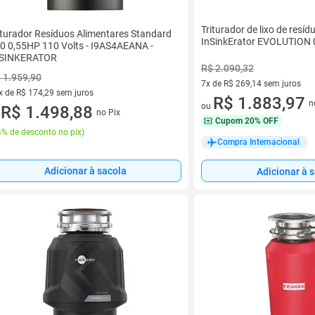
Triturador de lixo de resí
iturador Resíduos Alimentares Standard
InSinkErator EVOLUTION
0 0,55HP 110 Volts - I9AS4AEANA -
NSINKERATOR
R$ 2.090,32
 1.959,90
7x de R$ 269,14 sem juros
x de R$ 174,29 sem juros
7 vez de R$ 269,14 sem juros
R$ 1.883,97
n
ou
vez de R$ 174,29 sem juros
R$ 1.498,88
no Pix
u
Cupom
20% OFF
% de desconto no pix
)
Compra Internacional
Adicionar à sacola
Adicionar à 