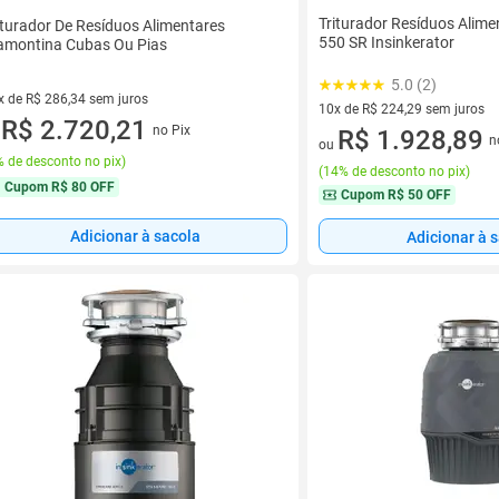
Triturador Resíduos Alim
iturador De Resíduos Alimentares
550 SR Insinkerator
amontina Cubas Ou Pias
5.0 (2)
x de R$ 286,34 sem juros
10x de R$ 224,29 sem juros
vez de R$ 286,34 sem juros
R$ 2.720,21
no Pix
10 vez de R$ 224,29 sem juro
R$ 1.928,89
u
n
ou
 de desconto no pix
)
(
14% de desconto no pix
)
Cupom
R$ 80 OFF
Cupom
R$ 50 OFF
Adicionar à sacola
Adicionar à 