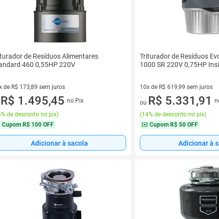
iturador de Resíduos Alimentares
Triturador de Resíduos Ev
andard 460 0,55HP 220V
1000 SR 220V 0,75HP Insi
x de R$ 173,89 sem juros
10x de R$ 619,99 sem juros
vez de R$ 173,89 sem juros
R$ 1.495,45
10 vez de R$ 619,99 sem juro
R$ 5.331,91
no Pix
n
u
ou
% de desconto no pix
)
(
14% de desconto no pix
)
Cupom
R$ 100 OFF
Cupom
R$ 50 OFF
Adicionar à sacola
Adicionar à 