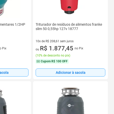
limentares 1/2HP
Triturador de resíduos de alimentos franke
slim 50 0,55hp 127v 18777
10x de R$ 208,61 sem juros
s
10 vez de R$ 208,61 sem juros
R$ 1.877,45
o Pix
no Pix
ou
(
10% de desconto no pix
)
Cupom
R$ 100 OFF
sacola
Adicionar à sacola