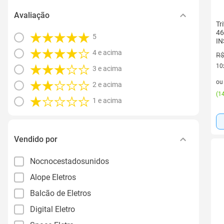
Avaliação
Tr
46
5
I
4 e acima
R$
10
3 e acima
10 
o
2 e acima
(
14
1 e acima
Vendido por
Nocnocestadosunidos
Alope Eletros
Balcão de Eletros
Digital Eletro