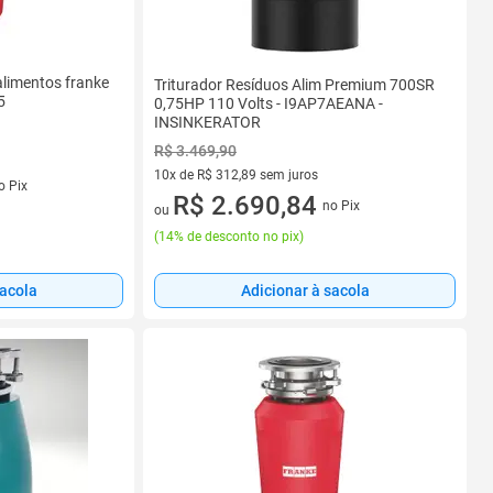
alimentos franke
Triturador Resíduos Alim Premium 700SR
5
0,75HP 110 Volts - I9AP7AEANA -
INSINKERATOR
R$ 3.469,90
10x de R$ 312,89 sem juros
s
o Pix
10 vez de R$ 312,89 sem juros
R$ 2.690,84
no Pix
ou
(
14% de desconto no pix
)
Adicionar à sacola
sacola