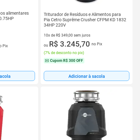
duos alimentares
Triturador de Resíduos e Alimentos para
 0.75HP
Pia Cetro Suprême Crusher CFPM KD 1832
34HP 220V
10x de R$ 349,00 sem juros
10 vez de R$ 349,00 sem juros
R$ 3.245,70
no Pix
ou
o Pix
(
7% de desconto no pix
)
Cupom
R$ 300 OFF
sacola
Adicionar à sacola