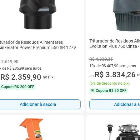
Triturador de Resíduos Al
iturador de Resíduos Alimentares
Evolution Plus 750 Cinza -
sinkerator Power Premium 550 SR 127V
R$ 4.339,35
 2.619,90
10x de R$ 407,90 sem juros
x de R$ 235,99 sem juros
10 vez de R$ 407,90 sem juro
R$ 3.834,26
n
vez de R$ 235,99 sem juros
R$ 2.359,90
ou
no Pix
u
(
6% de desconto no pix
)
Cupom
R$ 200 OFF
Cupom
R$ 50 OFF
Adicionar à sacola
Adicionar à 