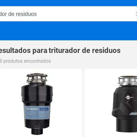
o Magalu
esultados para
triturador de residuos
9 produtos encontrados