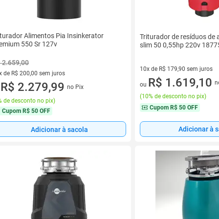
iturador Alimentos Pia Insinkerator
Triturador de resíduos de 
emium 550 Sr 127v
slim 50 0,55hp 220v 1877
 2.659,00
10x de R$ 179,90 sem juros
x de R$ 200,00 sem juros
10 vez de R$ 179,90 sem juro
R$ 1.619,10
n
vez de R$ 200,00 sem juros
R$ 2.279,99
ou
no Pix
u
(
10% de desconto no pix
)
 de desconto no pix
)
Cupom
R$ 50 OFF
Cupom
R$ 50 OFF
Adicionar à 
Adicionar à sacola