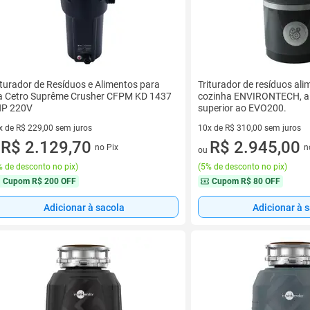
iturador de Resíduos e Alimentos para
Triturador de resíduos ali
a Cetro Suprême Crusher CFPM KD 1437
cozinha ENVIRONTECH, al
P 220V
superior ao EVO200.
x de R$ 229,00 sem juros
10x de R$ 310,00 sem juros
vez de R$ 229,00 sem juros
R$ 2.129,70
10 vez de R$ 310,00 sem juro
R$ 2.945,00
no Pix
n
u
ou
 de desconto no pix
)
(
5% de desconto no pix
)
Cupom
R$ 200 OFF
Cupom
R$ 80 OFF
Adicionar à sacola
Adicionar à 