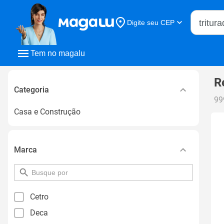
Buscar n
Digite seu CEP
Buscar
Tem no magalu
R
Categoria
99
Casa e Construção
Marca
pesquisar
por
filtro
Cetro
Deca