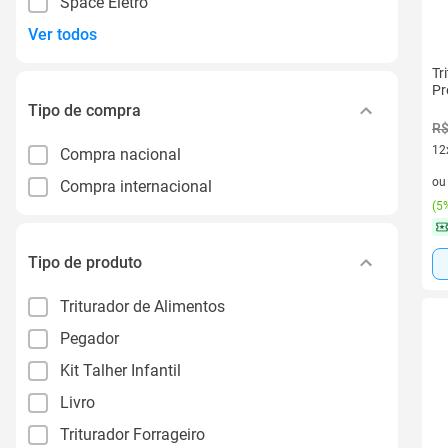
Space Eletro
Ver todos
Tr
Pr
Tipo de compra
R$
12
Compra nacional
12 
o
Compra internacional
(
5%
Tipo de produto
Triturador de Alimentos
Pegador
Kit Talher Infantil
Livro
Triturador Forrageiro