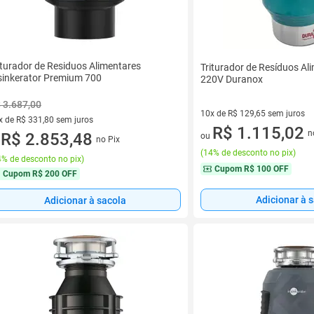
iturador de Residuos Alimentares
Triturador de Resíduos A
sinkerator Premium 700
220V Duranox
 3.687,00
10x de R$ 129,65 sem juros
x de R$ 331,80 sem juros
10 vez de R$ 129,65 sem juro
R$ 1.115,02
n
vez de R$ 331,80 sem juros
R$ 2.853,48
ou
no Pix
u
(
14% de desconto no pix
)
% de desconto no pix
)
Cupom
R$ 100 OFF
Cupom
R$ 200 OFF
Adicionar à 
Adicionar à sacola