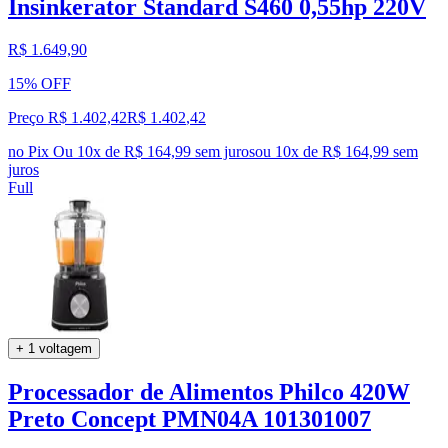
Insinkerator Standard S460 0,55hp 220V
R$ 1.649,90
15% OFF
Preço R$ 1.402,42
R$
1.402
,
42
no Pix
Ou 10x de R$ 164,99 sem juros
ou
10
x de
R$ 164,99
sem
juros
Full
+ 1 voltagem
Processador de Alimentos Philco 420W
Preto Concept PMN04A 101301007