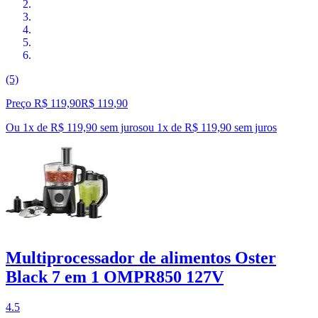
(5)
Preço R$ 119,90
R$
119
,
90
Ou 1x de R$ 119,90 sem juros
ou
1
x de
R$ 119,90
sem juros
Multiprocessador de alimentos Oster
Black 7 em 1 OMPR850 127V
4.5