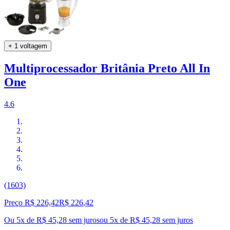
+ 1 voltagem
Multiprocessador Britânia Preto All In
One
4.6
(1603)
Preço R$ 226,42
R$
226
,
42
Ou 5x de R$ 45,28 sem juros
ou
5
x de
R$ 45,28
sem juros