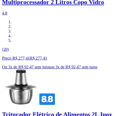
Multiprocessador 2 Litros Copo Vidro
4.8
(20)
Preço R$ 277,41
R$
277
,
41
Ou 3x de R$ 92,47 sem juros
ou
3
x de
R$ 92,47
sem juros
Triturador Elétrico de Alimentos 2L Inox