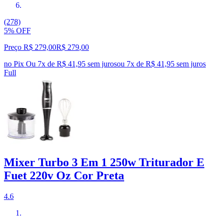
(278)
5% OFF
Preço R$ 279,00
R$
279
,
00
no Pix
Ou 7x de R$ 41,95 sem juros
ou
7
x de
R$ 41,95
sem juros
Full
Mixer Turbo 3 Em 1 250w Triturador E
Fuet 220v Oz Cor Preta
4.6