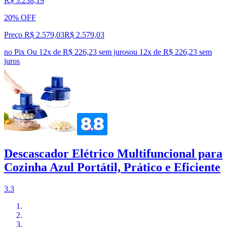
R$ 3.238,19
20% OFF
Preço R$ 2.579,03
R$
2.579
,
03
no Pix
Ou 12x de R$ 226,23 sem juros
ou
12
x de
R$ 226,23
sem
juros
Descascador Elétrico Multifuncional para
Cozinha Azul Portátil, Prático e Eficiente
3.3