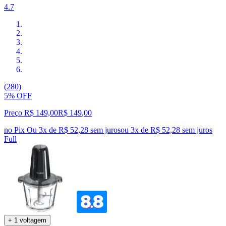
4.7
(280)
5% OFF
Preço R$ 149,00
R$
149
,
00
no Pix
Ou 3x de R$ 52,28 sem juros
ou
3
x de
R$ 52,28
sem juros
Full
+ 1 voltagem