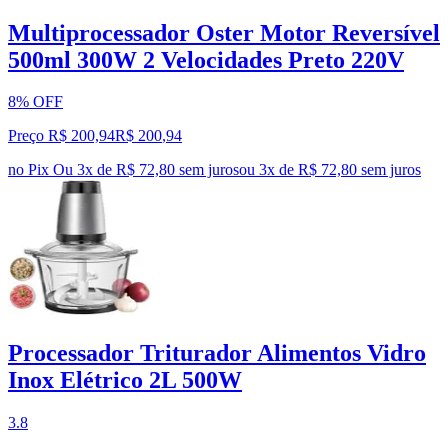
Multiprocessador Oster Motor Reversível
500ml 300W 2 Velocidades Preto 220V
8% OFF
Preço R$ 200,94
R$
200
,
94
no Pix
Ou 3x de R$ 72,80 sem juros
ou
3
x de
R$ 72,80
sem juros
Processador Triturador Alimentos Vidro
Inox Elétrico 2L 500W
3.8