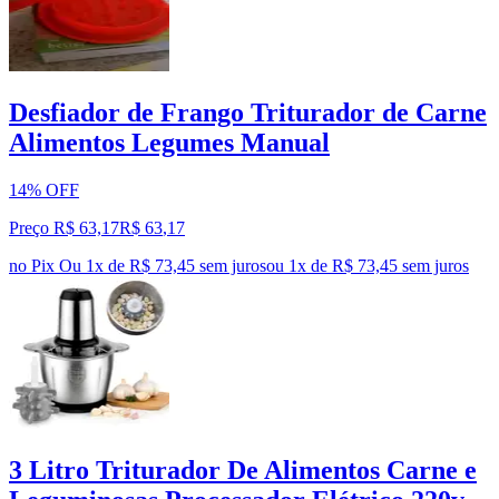
Desfiador de Frango Triturador de Carne
Alimentos Legumes Manual
14% OFF
Preço R$ 63,17
R$
63
,
17
no Pix
Ou 1x de R$ 73,45 sem juros
ou
1
x de
R$ 73,45
sem juros
3 Litro Triturador De Alimentos Carne e