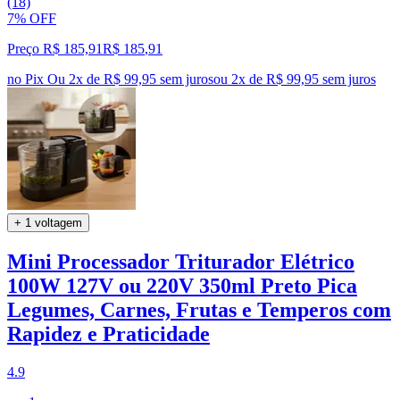
(18)
7% OFF
Preço R$ 185,91
R$
185
,
91
no Pix
Ou 2x de R$ 99,95 sem juros
ou
2
x de
R$ 99,95
sem juros
+ 1 voltagem
Mini Processador Triturador Elétrico
100W 127V ou 220V 350ml Preto Pica
Legumes, Carnes, Frutas e Temperos com
Rapidez e Praticidade
4.9