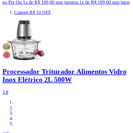
no Pix
Ou 1x de R$ 109,00 sem juros
ou
1
x de
R$ 109,00
sem juros
Cupom R$ 10 OFF
Processador Triturador Alimentos Vidro
Inox Elétrico 2L 500W
3.8