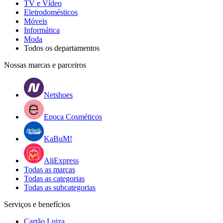
TV e Vídeo
Eletrodomésticos
Móveis
Informática
Moda
Todos os departamentos
Nossas marcas e parceiros
Netshoes
Epoca Cosméticos
KaBuM!
AliExpress
Todas as marcas
Todas as categorias
Todas as subcategorias
Serviços e benefícios
Cartão Luiza