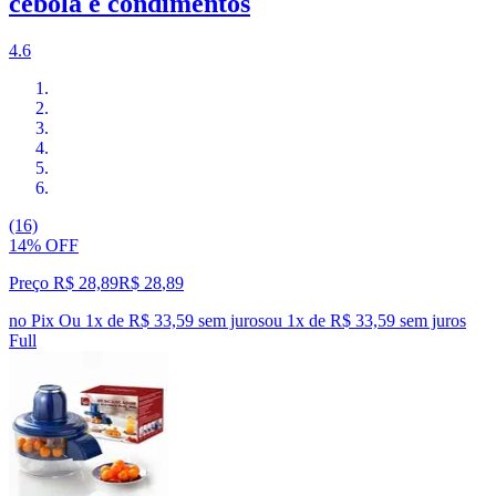
cebola e condimentos
4.6
(16)
14% OFF
Preço R$ 28,89
R$
28
,
89
no Pix
Ou 1x de R$ 33,59 sem juros
ou
1
x de
R$ 33,59
sem juros
Full