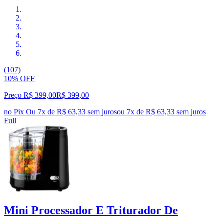
(107)
10% OFF
Preço R$ 399,00
R$
399
,
00
no Pix
Ou 7x de R$ 63,33 sem juros
ou
7
x de
R$ 63,33
sem juros
Full
Mini Processador E Triturador De