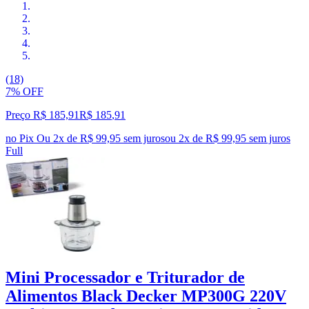
(18)
7% OFF
Preço R$ 185,91
R$
185
,
91
no Pix
Ou 2x de R$ 99,95 sem juros
ou
2
x de
R$ 99,95
sem juros
Full
Mini Processador e Triturador de
Alimentos Black Decker MP300G 220V