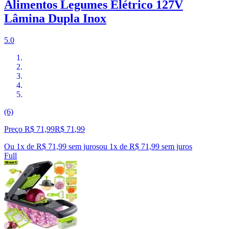
Alimentos Legumes Elétrico 127V
Lâmina Dupla Inox
5.0
(6)
Preço R$ 71,99
R$
71
,
99
Ou 1x de R$ 71,99 sem juros
ou
1
x de
R$ 71,99
sem juros
Full