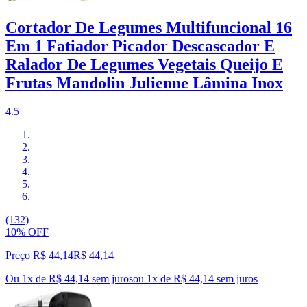
Cortador De Legumes Multifuncional 16
Em 1 Fatiador Picador Descascador E
Ralador De Legumes Vegetais Queijo E
Frutas Mandolin Julienne Lâmina Inox
4.5
(132)
10% OFF
Preço R$ 44,14
R$
44
,
14
Ou 1x de R$ 44,14 sem juros
ou
1
x de
R$ 44,14
sem juros