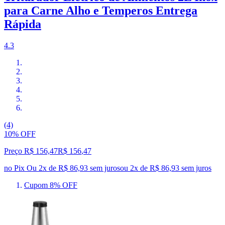
para Carne Alho e Temperos Entrega
Rápida
4.3
(4)
10% OFF
Preço R$ 156,47
R$
156
,
47
no Pix
Ou 2x de R$ 86,93 sem juros
ou
2
x de
R$ 86,93
sem juros
Cupom 8% OFF