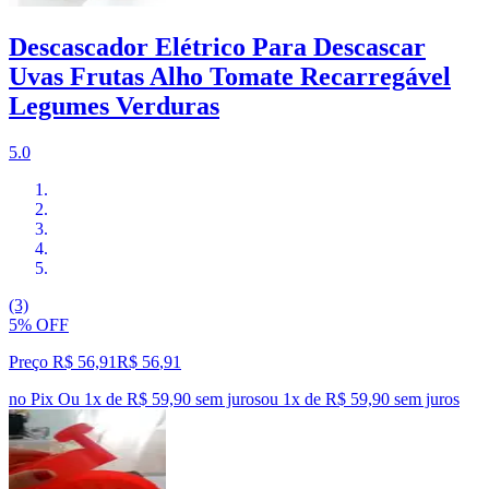
Descascador Elétrico Para Descascar
Uvas Frutas Alho Tomate Recarregável
Legumes Verduras
5.0
(3)
5% OFF
Preço R$ 56,91
R$
56
,
91
no Pix
Ou 1x de R$ 59,90 sem juros
ou
1
x de
R$ 59,90
sem juros