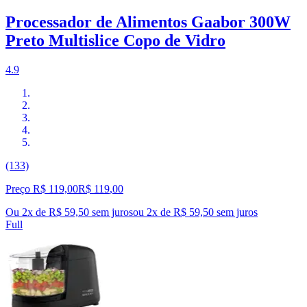
Processador de Alimentos Gaabor 300W
Preto Multislice Copo de Vidro
4.9
(133)
Preço R$ 119,00
R$
119
,
00
Ou 2x de R$ 59,50 sem juros
ou
2
x de
R$ 59,50
sem juros
Full