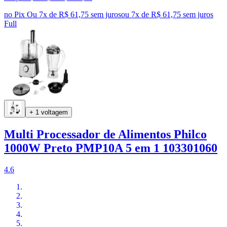
no Pix
Ou 7x de R$ 61,75 sem juros
ou
7
x de
R$ 61,75
sem juros
Full
+ 1 voltagem
Multi Processador de Alimentos Philco
1000W Preto PMP10A 5 em 1 103301060
4.6