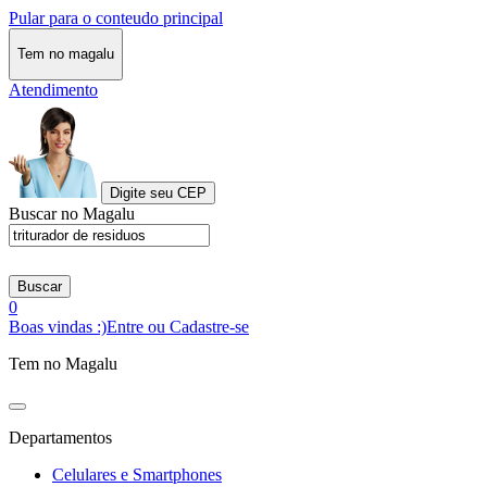
Pular para o conteudo principal
Tem no magalu
Atendimento
Digite seu CEP
Buscar no Magalu
Buscar
0
Boas vindas :)
Entre ou Cadastre-se
Tem no Magalu
Departamentos
Celulares e Smartphones