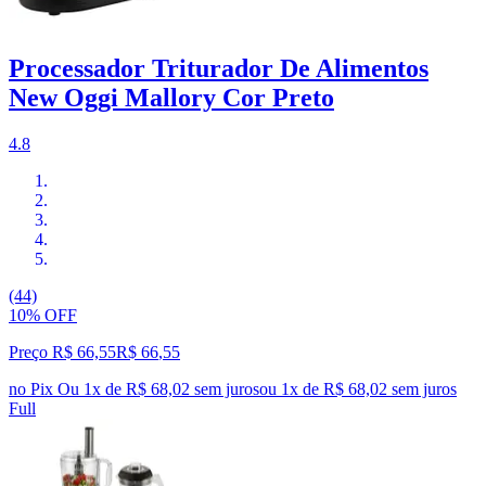
Processador Triturador De Alimentos
New Oggi Mallory Cor Preto
4.8
(44)
10% OFF
Preço R$ 66,55
R$
66
,
55
no Pix
Ou 1x de R$ 68,02 sem juros
ou
1
x de
R$ 68,02
sem juros
Full