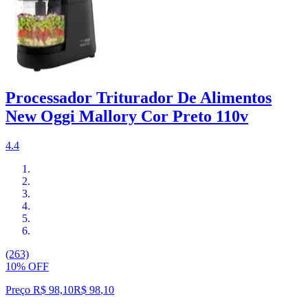
Processador Triturador De Alimentos
New Oggi Mallory Cor Preto 110v
4.4
(263)
10% OFF
Preço R$ 98,10
R$
98
,
10