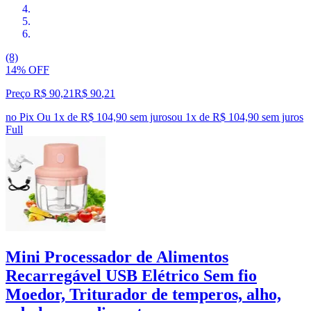
(8)
14% OFF
Preço R$ 90,21
R$
90
,
21
no Pix
Ou 1x de R$ 104,90 sem juros
ou
1
x de
R$ 104,90
sem juros
Full
Mini Processador de Alimentos
Recarregável USB Elétrico Sem fio
Moedor, Triturador de temperos, alho,