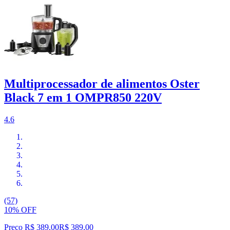
Multiprocessador de alimentos Oster
Black 7 em 1 OMPR850 220V
4.6
(57)
10% OFF
Preço R$ 389,00
R$
389
,
00