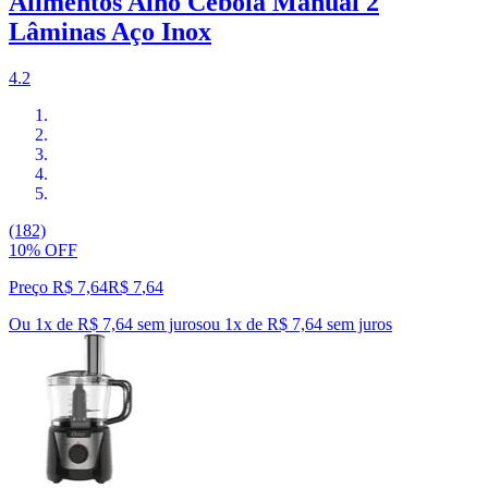
Alimentos Alho Cebola Manual 2
Lâminas Aço Inox
4.2
(182)
10% OFF
Preço R$ 7,64
R$
7
,
64
Ou 1x de R$ 7,64 sem juros
ou
1
x de
R$ 7,64
sem juros