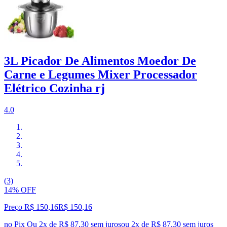
3L Picador De Alimentos Moedor De
Carne e Legumes Mixer Processador
Elétrico Cozinha rj
4.0
(3)
14% OFF
Preço R$ 150,16
R$
150
,
16
no Pix
Ou 2x de R$ 87,30 sem juros
ou
2
x de
R$ 87,30
sem juros