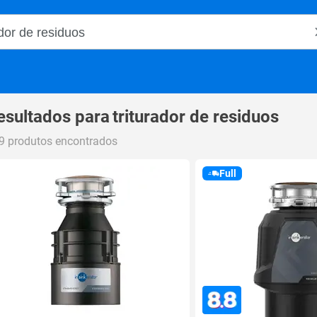
o Magalu
esultados para
triturador de residuos
9 produtos encontrados
Full