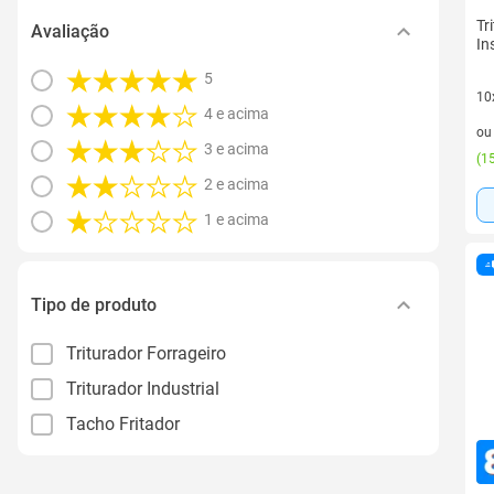
Tr
Avaliação
In
5
10
4 e acima
10 
o
3 e acima
(
15
2 e acima
1 e acima
Tipo de produto
Triturador Forrageiro
Triturador Industrial
Tacho Fritador