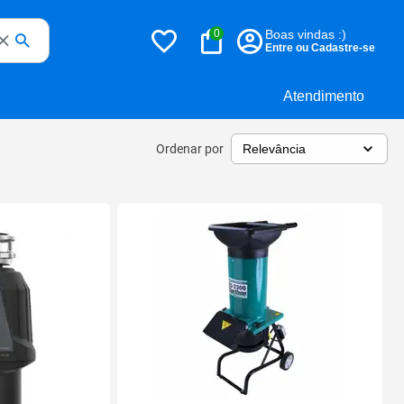
0
Boas vindas :)
Entre ou Cadastre-se
Atendimento
Ordenar por