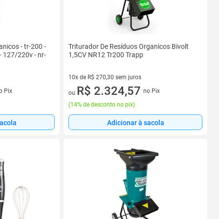
nicos - tr-200 -
Triturador De Resíduos Organicos Bivolt
- 127/220v - nr-
1,5CV NR12 Tr200 Trapp
10x de R$ 270,30 sem juros
s
10 vez de R$ 270,30 sem juros
R$ 2.324,57
o Pix
no Pix
ou
(
14% de desconto no pix
)
sacola
Adicionar à sacola