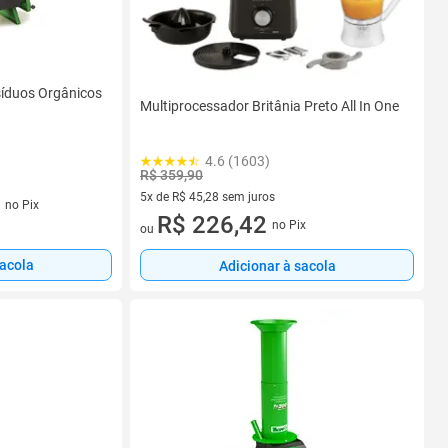
síduos Orgânicos
Multiprocessador Britânia Preto All In One
4.6 (1603)
R$ 359,90
5x de R$ 45,28 sem juros
os
no Pix
5 vez de R$ 45,28 sem juros
R$ 226,42
no Pix
ou
sacola
Adicionar à sacola