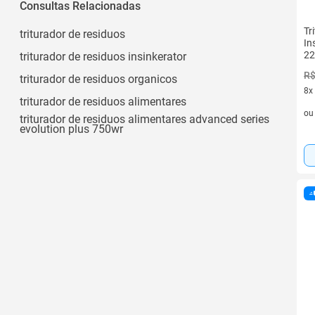
Consultas Relacionadas
Tr
triturador de residuos
In
2
triturador de residuos insinkerator
R$
triturador de residuos organicos
8x
triturador de residuos alimentares
8 v
o
triturador de residuos alimentares advanced series
evolution plus 750wr