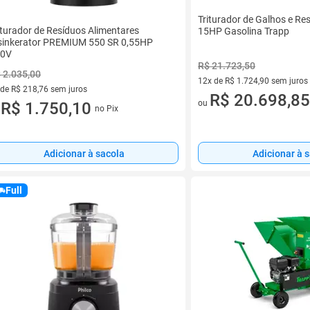
Triturador de Galhos e R
iturador de Resíduos Alimentares
15HP Gasolina Trapp
sinkerator PREMIUM 550 SR 0,55HP
20V
R$ 21.723,50
 2.035,00
12x de R$ 1.724,90 sem juros
 de R$ 218,76 sem juros
12 vez de R$ 1.724,90 sem jur
R$ 20.698,85
ou
ez de R$ 218,76 sem juros
R$ 1.750,10
no Pix
u
Adicionar à sacola
Adicionar à 
Full