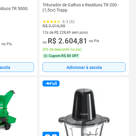
Triturador de Galhos e Resíduos TR-200 -
esíduos TR 500G
(1,5cv) Trapp
4.3 (6)
R$ 3.016,90
12x de R$ 228,49 sem juros
12 vez de R$ 228,49 sem juros
R$ 2.604,81
no Pix
os
ou
no Pix
(
5% de desconto no pix
)
Cupom
R$ 80 OFF
sacola
Adicionar à sacola
Full