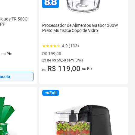
esíduos TR 500G
APP
Processador de Alimentos Gaabor 300W
Preto Multislice Copo de Vidro
4.9 (133)
os
R$ 199,00
no Pix
2x de R$ 59,50 sem juros
2 vez de R$ 59,50 sem juros
R$ 119,00
no Pix
ou
sacola
Full