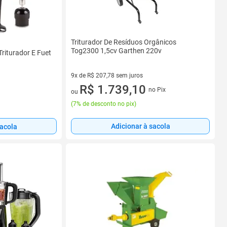
Triturador De Resíduos Orgânicos
Tog2300 1,5cv Garthen 220v
riturador E Fuet
9x de R$ 207,78 sem juros
9 vez de R$ 207,78 sem juros
R$ 1.739,10
no Pix
ou
(
7% de desconto no pix
)
Adicionar à sacola
sacola