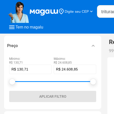
Buscar n
Digite seu CEP
Buscar
Tem no magalu
R
Preço
99
Mínimo:
Máximo:
R$ 130,71
R$ 24.608,85
APLICAR FILTRO