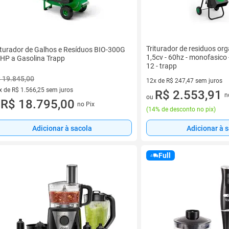
Triturador de residuos orga
iturador de Galhos e Resíduos BIO-300G
1,5cv - 60hz - monofasico 
HP a Gasolina Trapp
12 - trapp
 19.845,00
12x de R$ 247,47 sem juros
x de R$ 1.566,25 sem juros
12 vez de R$ 247,47 sem juro
R$ 2.553,91
n
ou
vez de R$ 1.566,25 sem juros
R$ 18.795,00
no Pix
u
(
14% de desconto no pix
)
Adicionar à sacola
Adicionar à 
Full