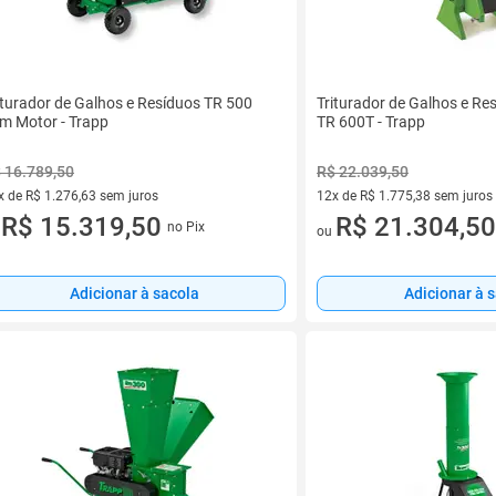
iturador de Galhos e Resíduos TR 500
Triturador de Galhos e Re
m Motor - Trapp
TR 600T - Trapp
 16.789,50
R$ 22.039,50
x de R$ 1.276,63 sem juros
12x de R$ 1.775,38 sem juros
vez de R$ 1.276,63 sem juros
R$ 15.319,50
12 vez de R$ 1.775,38 sem jur
R$ 21.304,50
no Pix
u
ou
Adicionar à sacola
Adicionar à 