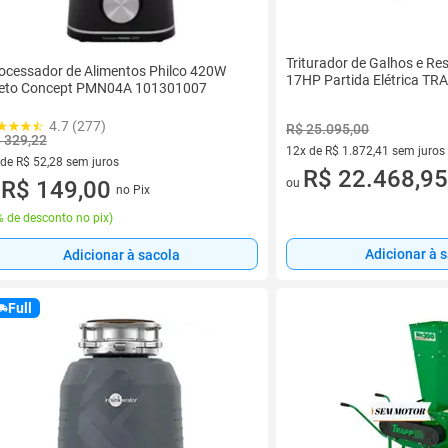
Triturador de Galhos e R
ocessador de Alimentos Philco 420W
17HP Partida Elétrica TR
eto Concept PMN04A 101301007
4.7 (277)
R$ 25.095,00
 329,22
12x de R$ 1.872,41 sem juros
 de R$ 52,28 sem juros
12 vez de R$ 1.872,41 sem jur
R$ 22.468,95
ez de R$ 52,28 sem juros
R$ 149,00
ou
no Pix
u
 de desconto no pix
)
Adicionar à 
Adicionar à sacola
Full