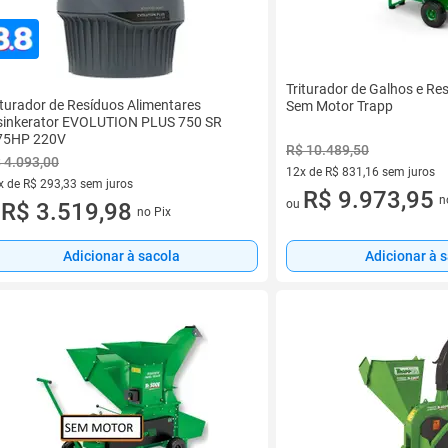
Triturador de Galhos e Re
iturador de Resíduos Alimentares
Sem Motor Trapp
sinkerator EVOLUTION PLUS 750 SR
75HP 220V
R$ 10.489,50
 4.093,00
12x de R$ 831,16 sem juros
x de R$ 293,33 sem juros
12 vez de R$ 831,16 sem juro
R$ 9.973,95
n
ou
vez de R$ 293,33 sem juros
R$ 3.519,98
no Pix
u
Adicionar à sacola
Adicionar à 