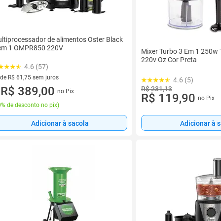
ltiprocessador de alimentos Oster Black
em 1 OMPR850 220V
Mixer Turbo 3 Em 1 250w T
220v Oz Cor Preta
4.6 (57)
 de R$ 61,75 sem juros
4.6 (5)
ez de R$ 61,75 sem juros
R$ 389,00
R$ 231,13
no Pix
u
R$ 119,90
no Pix
% de desconto no pix
)
Adicionar à sacola
Adicionar à 