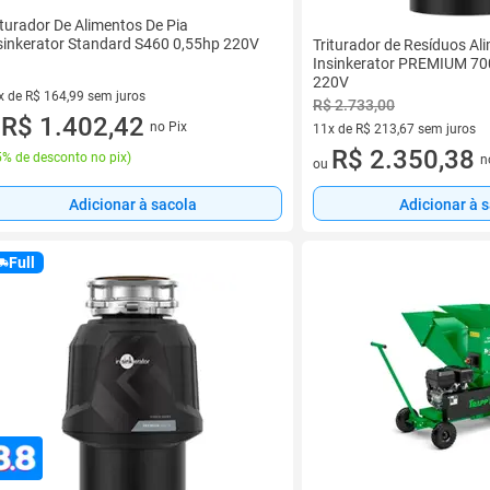
iturador De Alimentos De Pia
sinkerator Standard S460 0,55hp 220V
Triturador de Resíduos Al
Insinkerator PREMIUM 70
220V
x de R$ 164,99 sem juros
R$ 2.733,00
vez de R$ 164,99 sem juros
R$ 1.402,42
no Pix
11x de R$ 213,67 sem juros
u
11 vez de R$ 213,67 sem juro
R$ 2.350,38
% de desconto no pix
)
n
ou
Adicionar à sacola
Adicionar à 
Full