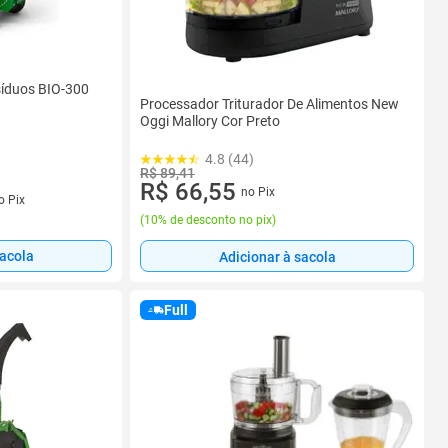
síduos BIO-300
Processador Triturador De Alimentos New
Oggi Mallory Cor Preto
4.8 (44)
R$ 89,41
R$ 66,55
no Pix
s
o Pix
(
10% de desconto no pix
)
sacola
Adicionar à sacola
Full