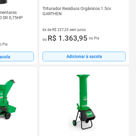
Triturador Resíduos Orgânicos 1.5cv
imentares
GARTHEN
0 SR 0,75HP
6x de R$ 227,33 sem juros
6 vez de R$ 227,33 sem juros
R$ 1.363,95
no Pix
ou
s
o Pix
Adicionar à sacola
sacola