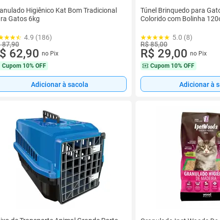
anulado Higiênico Kat Bom Tradicional
Túnel Brinquedo para Gat
ra Gatos 6kg
Colorido com Bolinha 12
4.9 (186)
5.0 (8)
 87,90
R$ 85,00
$ 62,90
R$ 29,00
no Pix
no Pix
Cupom
10% OFF
Cupom
10% OFF
Adicionar à sacola
Adicionar à 