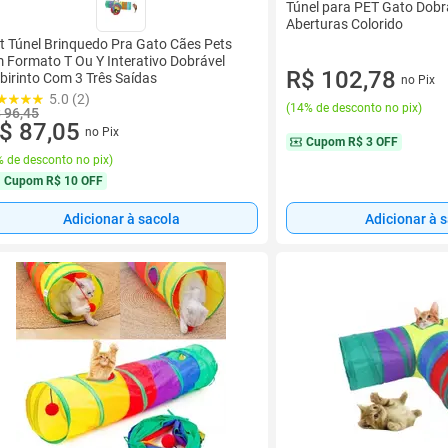
Túnel para PET Gato Dobr
Aberturas Colorido
t Túnel Brinquedo Pra Gato Cães Pets
 Formato T Ou Y Interativo Dobrável
R$ 102,78
birinto Com 3 Três Saídas
no Pix
5.0 (2)
(
14% de desconto no pix
)
 96,45
$ 87,05
no Pix
Cupom
R$ 3 OFF
 de desconto no pix
)
Cupom
R$ 10 OFF
Adicionar à sacola
Adicionar à 