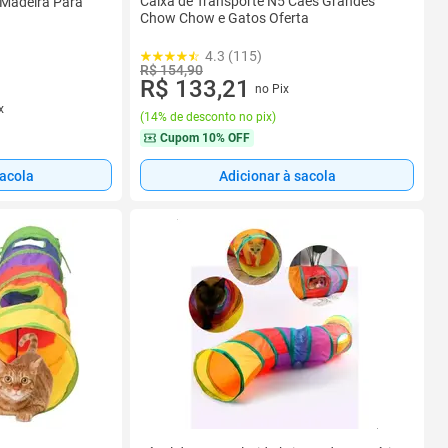
Caixa de Transporte N5 Cães Grandes
 Madeira Para
Chow Chow e Gatos Oferta
4.3 (115)
R$ 154,90
R$ 133,21
no Pix
x
(
14% de desconto no pix
)
Cupom
10% OFF
sacola
Adicionar à sacola