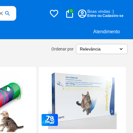
0
Boas vindas :)
Entre ou Cadastre-se
Atendimento
Ordenar por