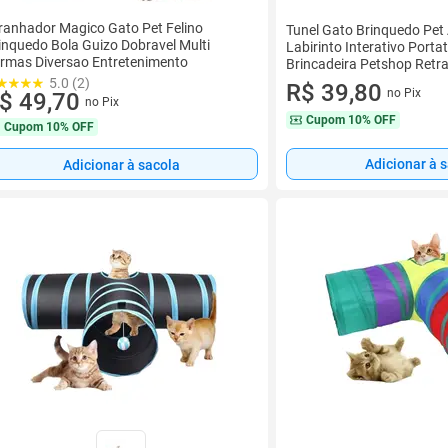
ranhador Magico Gato Pet Felino
Tunel Gato Brinquedo Pet
inquedo Bola Guizo Dobravel Multi
Labirinto Interativo Porta
rmas Diversao Entretenimento
Brincadeira Petshop Retra
Bolinha
5.0 (2)
R$ 39,80
no Pix
$ 49,70
no Pix
Cupom
10% OFF
Cupom
10% OFF
Adicionar à 
Adicionar à sacola