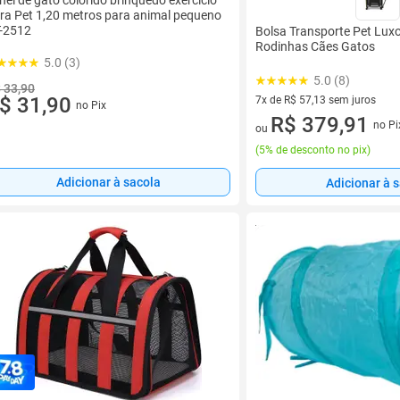
nel de gato colorido brinquedo exercício
ra Pet 1,20 metros para animal pequeno
-2512
Bolsa Transporte Pet Lux
Rodinhas Cães Gatos
5.0 (3)
5.0 (8)
 33,90
$ 31,90
7x de R$ 57,13 sem juros
no Pix
7 vez de R$ 57,13 sem juros
R$ 379,91
no Pi
ou
(
5% de desconto no pix
)
Adicionar à sacola
Adicionar à 