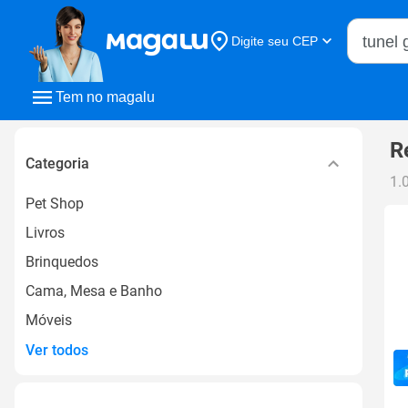
Buscar n
Digite seu CEP
Buscar
Tem no magalu
R
Categoria
1.
Pet Shop
Livros
Brinquedos
Cama, Mesa e Banho
Móveis
Ver todos