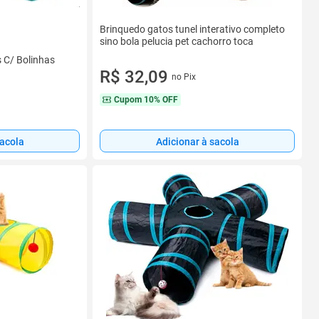
Brinquedo gatos tunel interativo completo
sino bola pelucia pet cachorro toca
s C/ Bolinhas
R$ 32,09
no Pix
Cupom
10% OFF
sacola
Adicionar à sacola