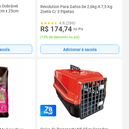
o Dobrável
Revolution Para Gatos De 2,6kg A 7,5 Kg
0cm x 25cm
Zoetis C/ 3 Pipetas
4.8 (286)
R$ 174,74
no Pix
(
10% de desconto no pix
)
sacola
Adicionar à sacola