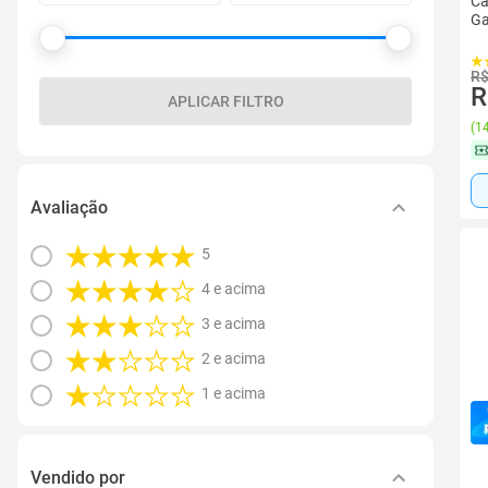
Ca
Ga
R$
R
APLICAR FILTRO
(
14
Avaliação
5
4 e acima
3 e acima
2 e acima
1 e acima
Vendido por