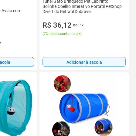
Tunel Gato Brinquedo Pet Labirinto
Bolinha Coelho Interativo Portatil PetShop
o Avião com
Divertido Retratil Dobravel
R$ 36,12
no Pix
(
7% de desconto no pix
)
x
sacola
Adicionar à sacola