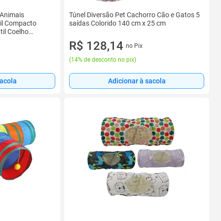
 Animais
Túnel Diversão Pet Cachorro Cão e Gatos 5
til Compacto
saídas Colorido 140 cm x 25 cm
til Coelho
R$ 128,14
no Pix
(
14% de desconto no pix
)
Adicionar à sacola
sacola