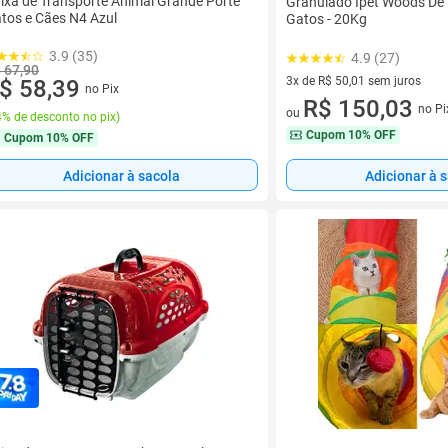
ixa de Transporte Animal Grande Porte
Granulado Ipet Woods De
tos e Cães N4 Azul
Gatos - 20Kg
3.9 (35)
4.9 (27)
 67,90
3x de R$ 50,01 sem juros
$ 58,39
no Pix
3 vez de R$ 50,01 sem juros
R$ 150,03
no Pi
ou
% de desconto no pix
)
Cupom
10% OFF
Cupom
10% OFF
Adicionar à sacola
Adicionar à 