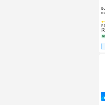
Bo
ma
R$
R