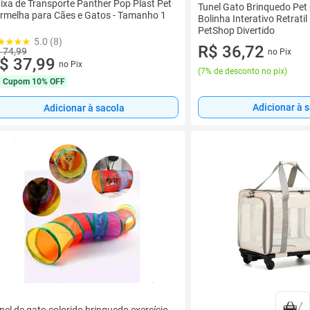
ixa de Transporte Panther Pop Plast Pet
Tunel Gato Brinquedo Pet 
rmelha para Cães e Gatos - Tamanho 1
Bolinha Interativo Retratil
PetShop Divertido
5.0 (8)
R$ 36,72
 74,99
no Pix
$ 37,99
no Pix
(
7% de desconto no pix
)
Cupom
10% OFF
Adicionar à 
Adicionar à sacola