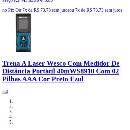
Preço R$ 443,83
R$
443
,
83
no Pix
Ou 7x de R$ 73,73 sem juros
ou
7
x de
R$ 73,73
sem juros
Trena A Laser Wesco Com Medidor De
Distância Portátil 40mWS8910 Com 02
Pilhas AAA Cor Preto Ezul
5.0