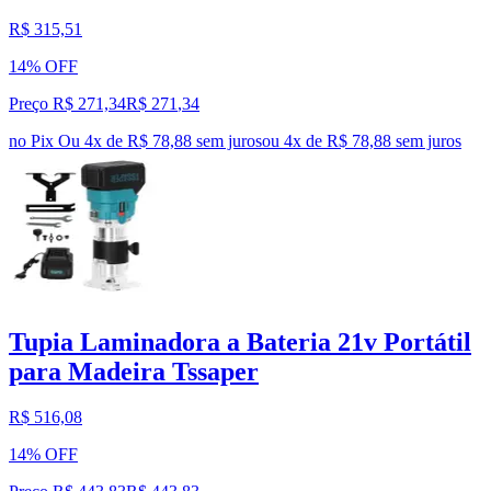
R$ 315,51
14% OFF
Preço R$ 271,34
R$
271
,
34
no Pix
Ou 4x de R$ 78,88 sem juros
ou
4
x de
R$ 78,88
sem juros
Tupia Laminadora a Bateria 21v Portátil
para Madeira Tssaper
R$ 516,08
14% OFF