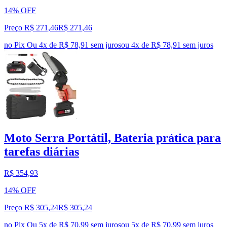
14% OFF
Preço R$ 271,46
R$
271
,
46
no Pix
Ou 4x de R$ 78,91 sem juros
ou
4
x de
R$ 78,91
sem juros
Moto Serra Portátil, Bateria prática para
tarefas diárias
R$ 354,93
14% OFF
Preço R$ 305,24
R$
305
,
24
no Pix
Ou 5x de R$ 70,99 sem juros
ou
5
x de
R$ 70,99
sem juros