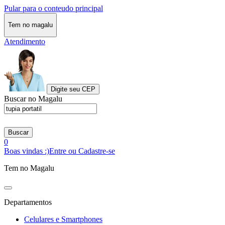
Pular para o conteudo principal
Tem no magalu
Atendimento
Digite seu CEP
Buscar no Magalu
Buscar
0
Boas vindas :)
Entre ou Cadastre-se
Tem no Magalu
Departamentos
Celulares e Smartphones