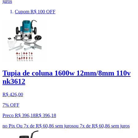
juros
Cupom R$ 100 OFF
Tupia de coluna 1600w 12mm/8mm 110v
nk3612
R$ 426,00
7% OFF
Preço R$ 396,18
R$
396
,
18
no Pix
Ou 7x de R$ 60,86 sem juros
ou
7
x de
R$ 60,86
sem juros