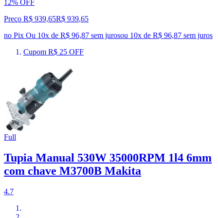
12% OFF
Preço R$ 939,65
R$
939
,
65
no Pix
Ou 10x de R$ 96,87 sem juros
ou
10
x de
R$ 96,87
sem juros
Cupom R$ 25 OFF
Full
Tupia Manual 530W 35000RPM 1l4 6mm
com chave M3700B Makita
4.7