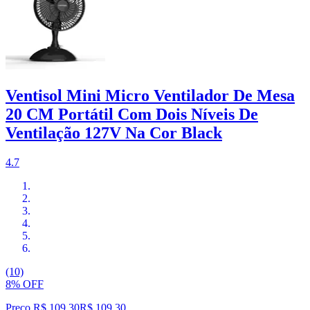
Ventisol Mini Micro Ventilador De Mesa
20 CM Portátil Com Dois Níveis De
Ventilação 127V Na Cor Black
4.7
(10)
8% OFF
Preço R$ 109,30
R$
109
,
30