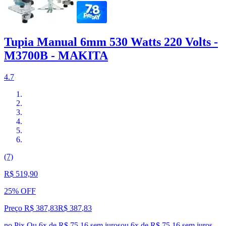
Tupia Manual 6mm 530 Watts 220 Volts -
M3700B - MAKITA
4.7
(7)
R$ 519,90
25% OFF
Preço R$ 387,83
R$
387
,
83
no Pix
Ou 6x de R$ 75,16 sem juros
ou
6
x de
R$ 75,16
sem juros