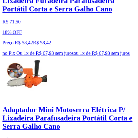
Lixadeira Furadeira Parafusadeira
Portátil Corta e Serra Galho Cano
R$ 71,50
18% OFF
Preço R$ 58,42
R$
58
,
42
no Pix
Ou 1x de R$ 67,93 sem juros
ou
1
x de
R$ 67,93
sem juros
Adaptador Mini Motoserra Elétrica P/
Lixadeira Parafusadeira Portátil Corta e
Serra Galho Cano