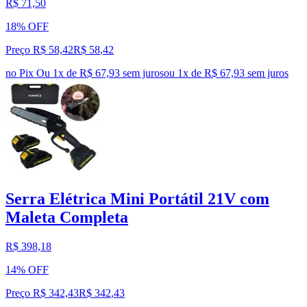
R$ 71,50
18% OFF
Preço R$ 58,42
R$
58
,
42
no Pix
Ou 1x de R$ 67,93 sem juros
ou
1
x de
R$ 67,93
sem juros
Serra Elétrica Mini Portátil 21V com
Maleta Completa
R$ 398,18
14% OFF
Preço R$ 342,43
R$
342
,
43