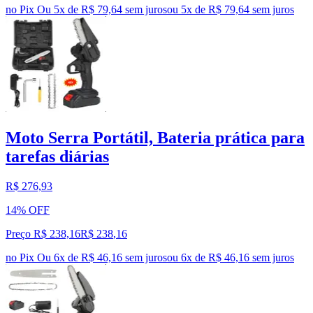
no Pix
Ou 5x de R$ 79,64 sem juros
ou
5
x de
R$ 79,64
sem juros
Moto Serra Portátil, Bateria prática para
tarefas diárias
R$ 276,93
14% OFF
Preço R$ 238,16
R$
238
,
16
no Pix
Ou 6x de R$ 46,16 sem juros
ou
6
x de
R$ 46,16
sem juros