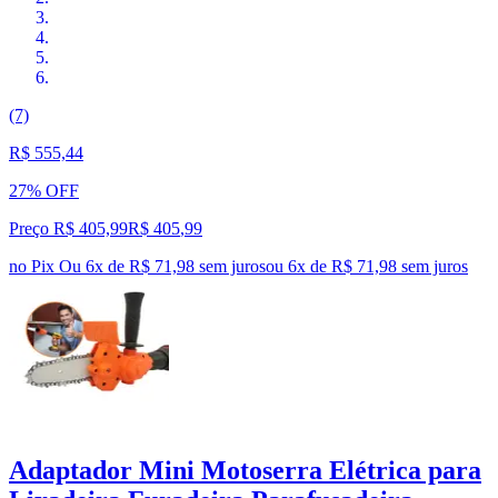
(7)
R$ 555,44
27% OFF
Preço R$ 405,99
R$
405
,
99
no Pix
Ou 6x de R$ 71,98 sem juros
ou
6
x de
R$ 71,98
sem juros
Adaptador Mini Motoserra Elétrica para