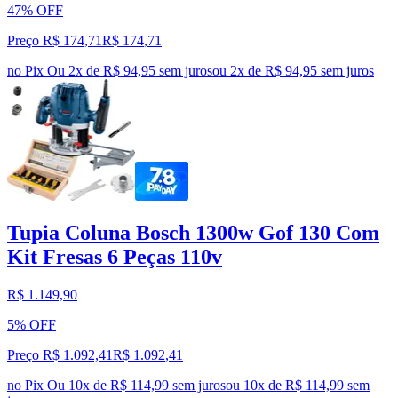
47% OFF
Preço R$ 174,71
R$
174
,
71
no Pix
Ou 2x de R$ 94,95 sem juros
ou
2
x de
R$ 94,95
sem juros
Tupia Coluna Bosch 1300w Gof 130 Com
Kit Fresas 6 Peças 110v
R$ 1.149,90
5% OFF
Preço R$ 1.092,41
R$
1.092
,
41
no Pix
Ou 10x de R$ 114,99 sem juros
ou
10
x de
R$ 114,99
sem