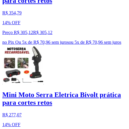
para cortes retos
R$ 354,79
14% OFF
Preço R$ 305,12
R$
305
,
12
no Pix
Ou 5x de R$ 70,96 sem juros
ou
5
x de
R$ 70,96
sem juros
Mini Moto Serra Eletrica Bivolt prática
para cortes retos
R$ 277,07
14% OFF