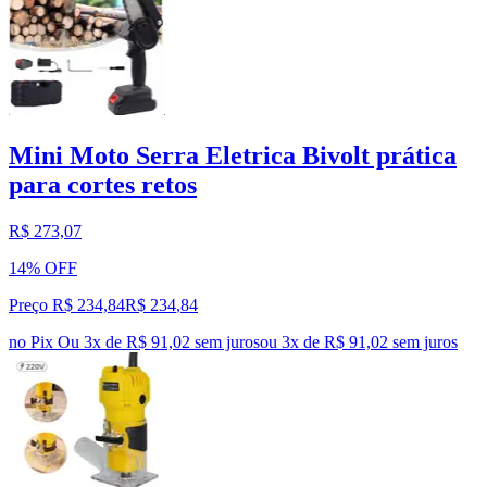
Mini Moto Serra Eletrica Bivolt prática
para cortes retos
R$ 273,07
14% OFF
Preço R$ 234,84
R$
234
,
84
no Pix
Ou 3x de R$ 91,02 sem juros
ou
3
x de
R$ 91,02
sem juros