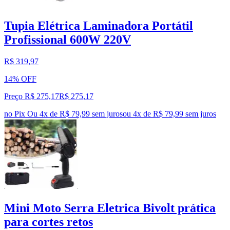
Tupia Elétrica Laminadora Portátil
Profissional 600W 220V
R$ 319,97
14% OFF
Preço R$ 275,17
R$
275
,
17
no Pix
Ou 4x de R$ 79,99 sem juros
ou
4
x de
R$ 79,99
sem juros
Mini Moto Serra Eletrica Bivolt prática
para cortes retos