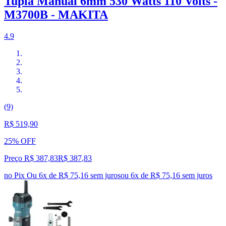
Tupia Manual 6mm 530 Watts 110 Volts -
M3700B - MAKITA
4.9
(9)
R$ 519,90
25% OFF
Preço R$ 387,83
R$
387
,
83
no Pix
Ou 6x de R$ 75,16 sem juros
ou
6
x de
R$ 75,16
sem juros