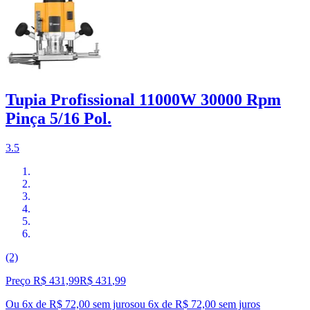
Tupia Profissional 11000W 30000 Rpm
Pinça 5/16 Pol.
3.5
(2)
Preço R$ 431,99
R$
431
,
99
Ou 6x de R$ 72,00 sem juros
ou
6
x de
R$ 72,00
sem juros