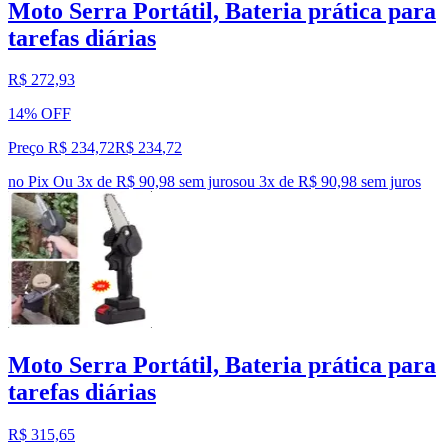
Moto Serra Portátil, Bateria prática para
tarefas diárias
R$ 272,93
14% OFF
Preço R$ 234,72
R$
234
,
72
no Pix
Ou 3x de R$ 90,98 sem juros
ou
3
x de
R$ 90,98
sem juros
Moto Serra Portátil, Bateria prática para
tarefas diárias
R$ 315,65