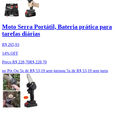
Moto Serra Portátil, Bateria prática para
tarefas diárias
R$ 265,93
14% OFF
Preço R$ 228,70
R$
228
,
70
no Pix
Ou 5x de R$ 53,19 sem juros
ou
5
x de
R$ 53,19
sem juros