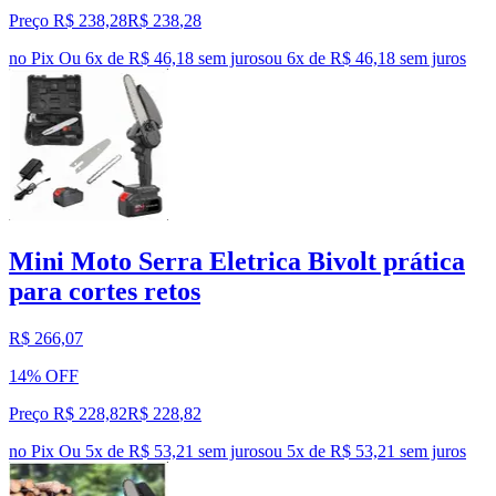
Preço R$ 238,28
R$
238
,
28
no Pix
Ou 6x de R$ 46,18 sem juros
ou
6
x de
R$ 46,18
sem juros
Mini Moto Serra Eletrica Bivolt prática
para cortes retos
R$ 266,07
14% OFF
Preço R$ 228,82
R$
228
,
82
no Pix
Ou 5x de R$ 53,21 sem juros
ou
5
x de
R$ 53,21
sem juros