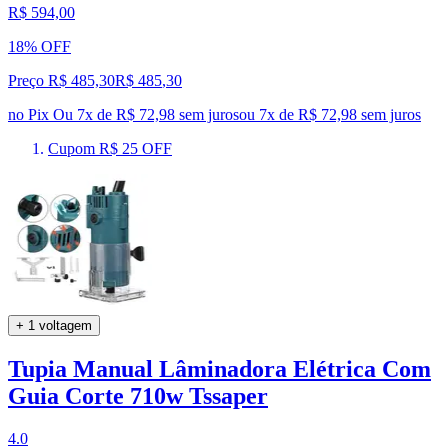
R$ 594,00
18% OFF
Preço R$ 485,30
R$
485
,
30
no Pix
Ou 7x de R$ 72,98 sem juros
ou
7
x de
R$ 72,98
sem juros
Cupom R$ 25 OFF
+ 1 voltagem
Tupia Manual Lâminadora Elétrica Com
Guia Corte 710w Tssaper
4.0