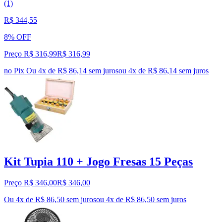
(1)
R$ 344,55
8% OFF
Preço R$ 316,99
R$
316
,
99
no Pix
Ou 4x de R$ 86,14 sem juros
ou
4
x de
R$ 86,14
sem juros
Kit Tupia 110 + Jogo Fresas 15 Peças
Preço R$ 346,00
R$
346
,
00
Ou 4x de R$ 86,50 sem juros
ou
4
x de
R$ 86,50
sem juros