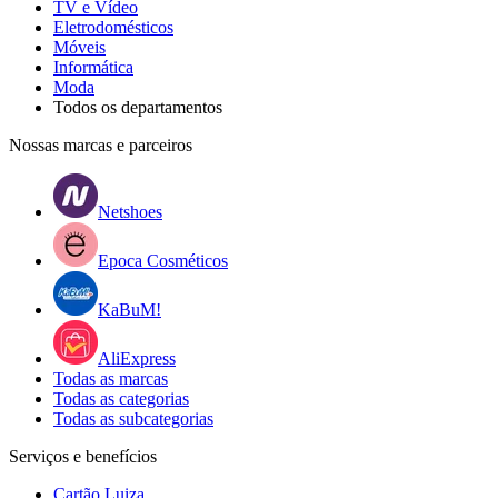
TV e Vídeo
Eletrodomésticos
Móveis
Informática
Moda
Todos os departamentos
Nossas marcas e parceiros
Netshoes
Epoca Cosméticos
KaBuM!
AliExpress
Todas as marcas
Todas as categorias
Todas as subcategorias
Serviços e benefícios
Cartão Luiza