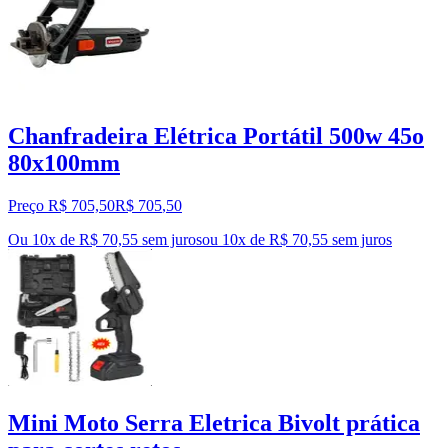
Chanfradeira Elétrica Portátil 500w 45o
80x100mm
Preço R$ 705,50
R$
705
,
50
Ou 10x de R$ 70,55 sem juros
ou
10
x de
R$ 70,55
sem juros
Mini Moto Serra Eletrica Bivolt prática