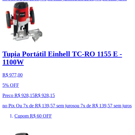
Tupia Portátil Einhell TC-RO 1155 E -
1100W
R$ 977,00
5% OFF
Preço R$ 928,15
R$
928
,
15
no Pix
Ou 7x de R$ 139,57 sem juros
ou
7
x de
R$ 139,57
sem juros
Cupom R$ 60 OFF