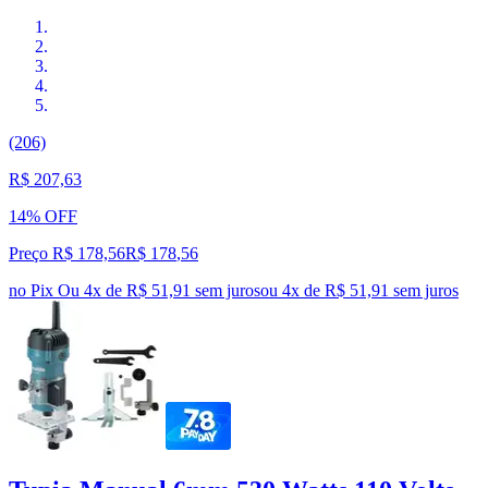
(206)
R$ 207,63
14% OFF
Preço R$ 178,56
R$
178
,
56
no Pix
Ou 4x de R$ 51,91 sem juros
ou
4
x de
R$ 51,91
sem juros