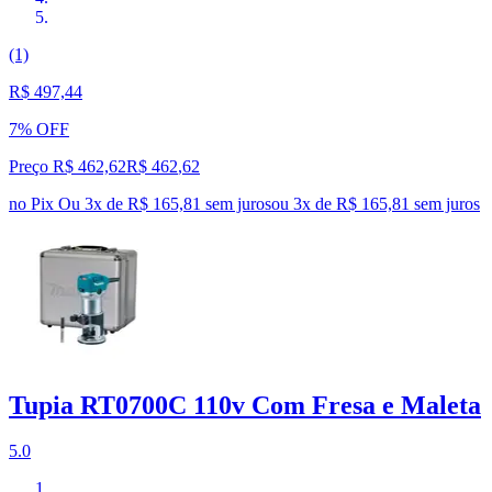
(1)
R$ 497,44
7% OFF
Preço R$ 462,62
R$
462
,
62
no Pix
Ou 3x de R$ 165,81 sem juros
ou
3
x de
R$ 165,81
sem juros
Tupia RT0700C 110v Com Fresa e Maleta
5.0