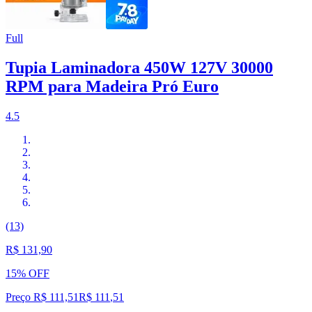
Full
Tupia Laminadora 450W 127V 30000
RPM para Madeira Pró Euro
4.5
(13)
R$ 131,90
15% OFF
Preço R$ 111,51
R$
111
,
51