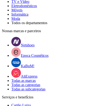
TV e Vídeo
Eletrodomésticos
Móveis
Informática
Moda
Todos os departamentos
Nossas marcas e parceiros
Netshoes
Epoca Cosméticos
KaBuM!
AliExpress
Todas as marcas
Todas as categorias
Todas as subcategorias
Serviços e benefícios
Cartão Luiza