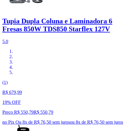
Tupia Dupla Coluna e Laminadora 6
Fresas 850W TDS850 Starflex 127V
5.0
(1)
R$ 679,99
19% OFF
Preço R$ 550,79
R$
550
,
79
no Pix
Ou 8x de R$ 76,50 sem juros
ou
8
x de
R$ 76,50
sem juros