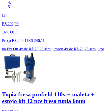
(1)
R$ 292,99
16% OFF
Preço R$ 246,11
R$
246
,
11
no Pix
Ou 4x de R$ 73,25 sem juros
ou
4
x de
R$ 73,25
sem juros
Tupia fresa profield 110v + maleta +
estojo kit 12 pçs fresa tupia 6mm