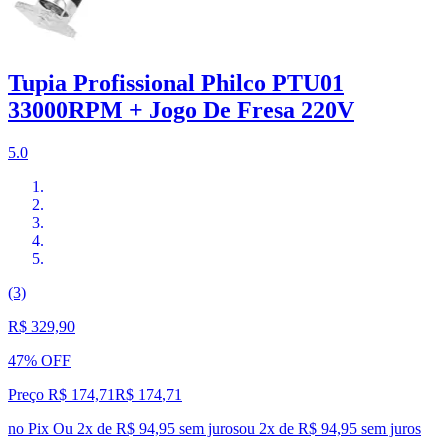
Tupia Profissional Philco PTU01
33000RPM + Jogo De Fresa 220V
5.0
(3)
R$ 329,90
47% OFF
Preço R$ 174,71
R$
174
,
71
no Pix
Ou 2x de R$ 94,95 sem juros
ou
2
x de
R$ 94,95
sem juros