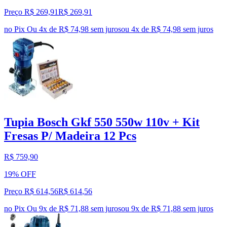
Preço R$ 269,91
R$
269
,
91
no Pix
Ou 4x de R$ 74,98 sem juros
ou
4
x de
R$ 74,98
sem juros
Tupia Bosch Gkf 550 550w 110v + Kit
Fresas P/ Madeira 12 Pcs
R$ 759,90
19% OFF
Preço R$ 614,56
R$
614
,
56
no Pix
Ou 9x de R$ 71,88 sem juros
ou
9
x de
R$ 71,88
sem juros