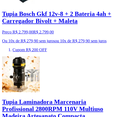
Tupia Bosch Gkf 12v-8 + 2 Bateria 4ah +
Carregador Bivolt + Maleta
Preço R$ 2.799,00
R$
2.799
,
00
Ou 10x de R$ 279,90 sem juros
ou
10
x de
R$ 279,90
sem juros
Cupom R$ 200 OFF
Tupia Laminadora Marcenaria
Profissional 2800RPM 110V Multiuso
Madeira Artesanato Compacta