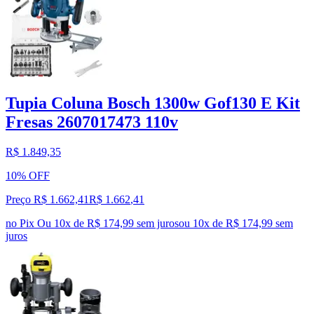
Tupia Coluna Bosch 1300w Gof130 E Kit
Fresas 2607017473 110v
R$ 1.849,35
10% OFF
Preço R$ 1.662,41
R$
1.662
,
41
no Pix
Ou 10x de R$ 174,99 sem juros
ou
10
x de
R$ 174,99
sem
juros