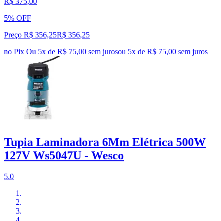
R$ 375,00
5% OFF
Preço R$ 356,25
R$
356
,
25
no Pix
Ou 5x de R$ 75,00 sem juros
ou
5
x de
R$ 75,00
sem juros
Tupia Laminadora 6Mm Elétrica 500W
127V Ws5047U - Wesco
5.0