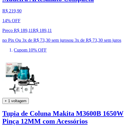
R$ 219,90
14% OFF
Preço R$ 189,11
R$
189
,
11
no Pix
Ou 3x de R$ 73,30 sem juros
ou
3
x de
R$ 73,30
sem juros
Cupom 10% OFF
+ 1 voltagem
Tupia de Coluna Makita M3600B 1650W
Pinça 12MM com Acessórios