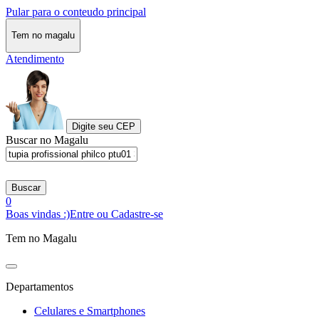
Pular para o conteudo principal
Tem no magalu
Atendimento
Digite seu CEP
Buscar no Magalu
Buscar
0
Boas vindas :)
Entre ou Cadastre-se
Tem no Magalu
Departamentos
Celulares e Smartphones