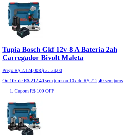
Tupia Bosch Gkf 12v-8 A Bateria 2ah
Carregador Bivolt Maleta
Preço R$ 2.124,00
R$
2.124
,
00
Ou 10x de R$ 212,40 sem juros
ou
10
x de
R$ 212,40
sem juros
Cupom R$ 100 OFF