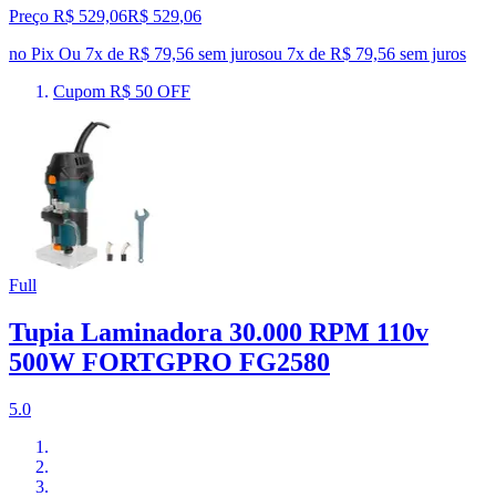
Preço R$ 529,06
R$
529
,
06
no Pix
Ou 7x de R$ 79,56 sem juros
ou
7
x de
R$ 79,56
sem juros
Cupom R$ 50 OFF
Full
Tupia Laminadora 30.000 RPM 110v
500W FORTGPRO FG2580
5.0