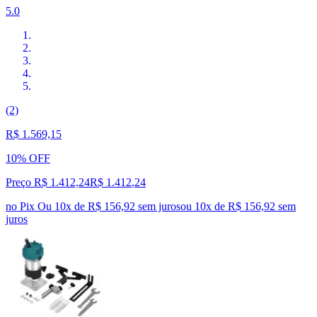
5.0
(2)
R$ 1.569,15
10% OFF
Preço R$ 1.412,24
R$
1.412
,
24
no Pix
Ou 10x de R$ 156,92 sem juros
ou
10
x de
R$ 156,92
sem
juros