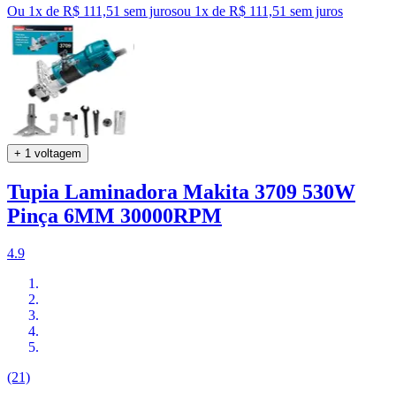
Ou 1x de R$ 111,51 sem juros
ou
1
x de
R$ 111,51
sem juros
+ 1 voltagem
Tupia Laminadora Makita 3709 530W
Pinça 6MM 30000RPM
4.9
(21)