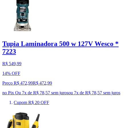
Tupia Laminadora 500 w 127V Wesco *
7223
R$ 549,99
14% OFF
Preço R$ 472,99
R$
472
,
99
no Pix
Ou 7x de R$ 78,57 sem juros
ou
7
x de
R$ 78,57
sem juros
Cupom R$ 20 OFF