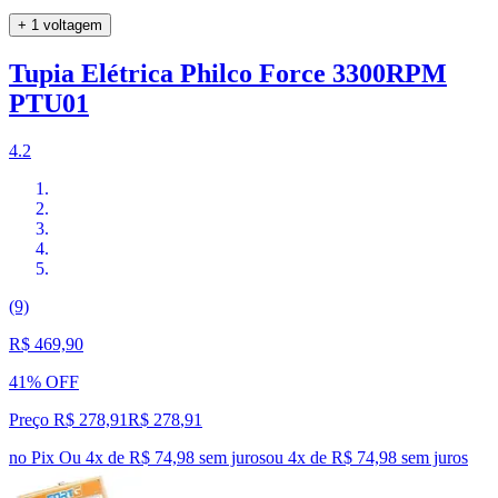
+ 1 voltagem
Tupia Elétrica Philco Force 3300RPM
PTU01
4.2
(9)
R$ 469,90
41% OFF
Preço R$ 278,91
R$
278
,
91
no Pix
Ou 4x de R$ 74,98 sem juros
ou
4
x de
R$ 74,98
sem juros