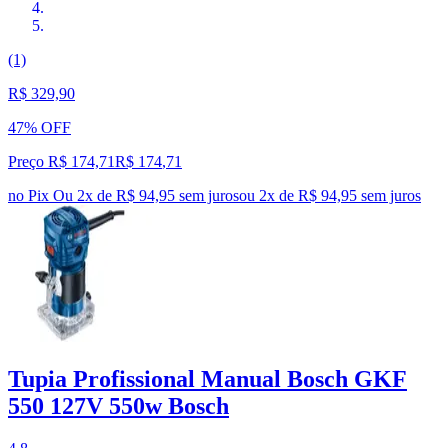
(1)
R$ 329,90
47% OFF
Preço R$ 174,71
R$
174
,
71
no Pix
Ou 2x de R$ 94,95 sem juros
ou
2
x de
R$ 94,95
sem juros
Tupia Profissional Manual Bosch GKF
550 127V 550w Bosch