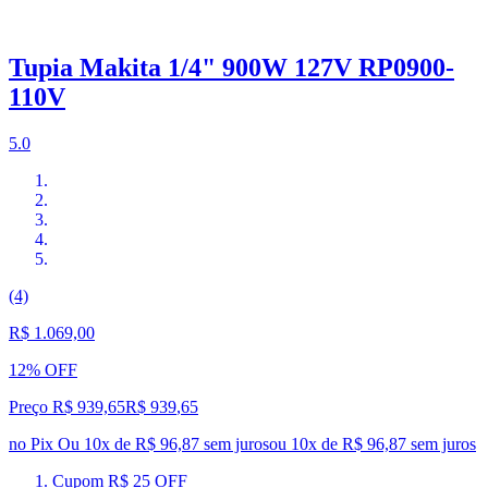
Tupia Makita 1/4" 900W 127V RP0900-
110V
5.0
(4)
R$ 1.069,00
12% OFF
Preço R$ 939,65
R$
939
,
65
no Pix
Ou 10x de R$ 96,87 sem juros
ou
10
x de
R$ 96,87
sem juros
Cupom R$ 25 OFF