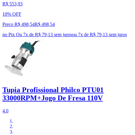
R$ 553,93
10% OFF
Preço R$ 498,54
R$
498
,
54
no Pix
Ou 7x de R$ 79,13 sem juros
ou
7
x de
R$ 79,13
sem juros
Tupia Profissional Philco PTU01
33000RPM+Jogo De Fresa 110V
4.0