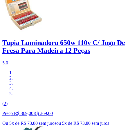
Tupia Laminadora 650w 110v C/ Jogo De
Fresa Para Madeira 12 Peças
5.0
(2)
Preço R$ 369,00
R$
369
,
00
Ou 5x de R$ 73,80 sem juros
ou
5
x de
R$ 73,80
sem juros