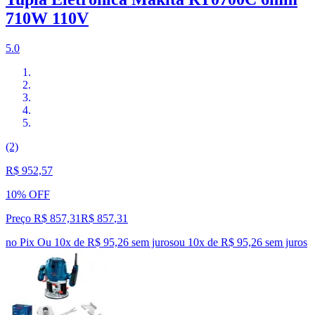
710W 110V
5.0
(2)
R$ 952,57
10% OFF
Preço R$ 857,31
R$
857
,
31
no Pix
Ou 10x de R$ 95,26 sem juros
ou
10
x de
R$ 95,26
sem juros