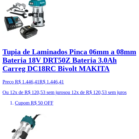
Tupia de Laminados Pinca 06mm a 08mm
Bateria 18V DRT50Z Bateria 3.0Ah
Carreg DC18RC Bivolt MAKITA
Preço R$ 1.446,41
R$
1.446
,
41
Ou 12x de R$ 120,53 sem juros
ou
12
x de
R$ 120,53
sem juros
Cupom R$ 50 OFF