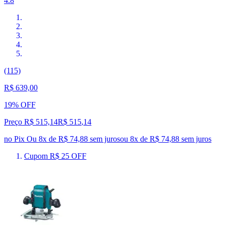
4.8
(115)
R$ 639,00
19% OFF
Preço R$ 515,14
R$
515
,
14
no Pix
Ou 8x de R$ 74,88 sem juros
ou
8
x de
R$ 74,88
sem juros
Cupom R$ 25 OFF