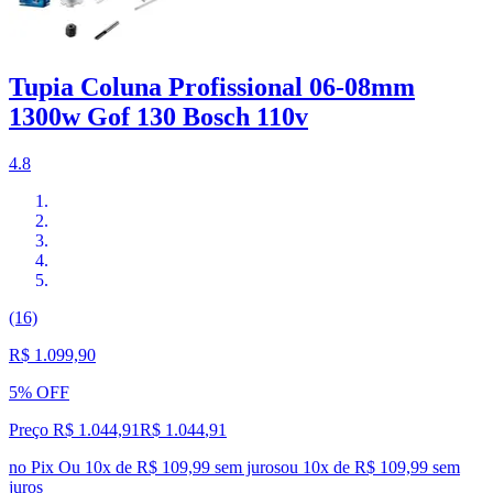
Tupia Coluna Profissional 06-08mm
1300w Gof 130 Bosch 110v
4.8
(16)
R$ 1.099,90
5% OFF
Preço R$ 1.044,91
R$
1.044
,
91
no Pix
Ou 10x de R$ 109,99 sem juros
ou
10
x de
R$ 109,99
sem
juros