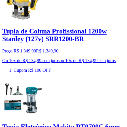
Tupia de Coluna Profissional 1200w
Stanley (127v) SRR1200-BR
Preço R$ 1.349,90
R$
1.349
,
90
Ou 10x de R$ 134,99 sem juros
ou
10
x de
R$ 134,99
sem juros
Cupom R$ 100 OFF
Tupia Eletrônica Makita RT0700C 6mm