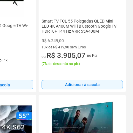
Smart TV TCL 55 Polegadas QLED Mini
 Google TV Wi-
LED 4K A400M WiFi Bluetooth Google TV
HDR10+ 144 Hz VRR 55A400M
R$ 6.249,00
10x de R$ 419,90 sem juros
10 vez de R$ 419,90 sem juros
R$ 3.905,07
no Pix
ou
s
o Pix
(
7% de desconto no pix
)
Adicionar à sacola
sacola