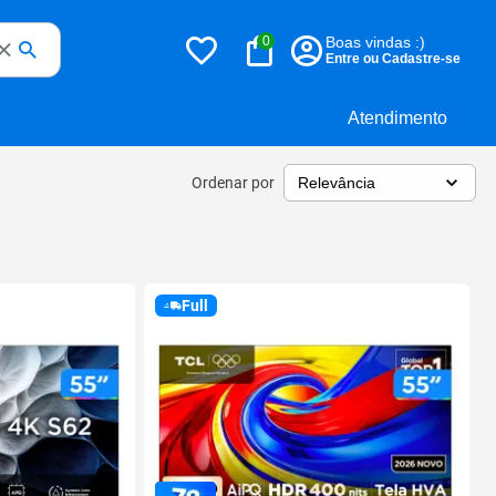
0
Boas vindas :)
Entre ou Cadastre-se
Atendimento
Ordenar por
Full