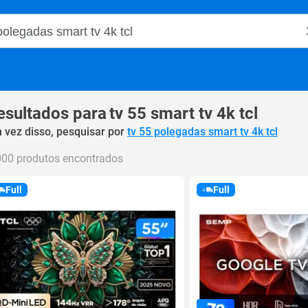
o Magalu
esultados para
tv 55 smart tv 4k tcl
 vez disso, pesquisar por
tv 55 polegadas smart tv 4k tcl
000 produtos encontrados
Full
Full