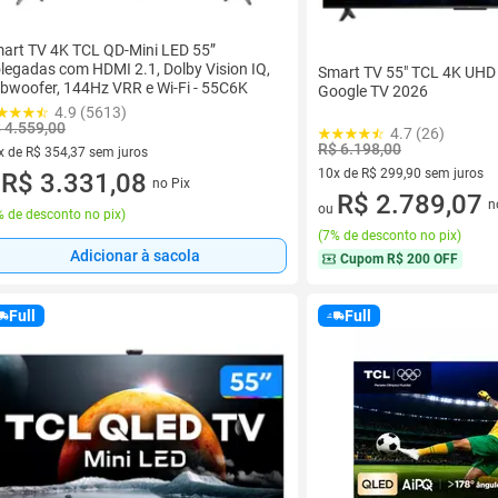
art TV 4K TCL QD-Mini LED 55”
legadas com HDMI 2.1, Dolby Vision IQ,
Smart TV 55" TCL 4K UH
bwoofer, 144Hz VRR e Wi-Fi - 55C6K
Google TV 2026
4.9 (5613)
 4.559,00
4.7 (26)
R$ 6.198,00
x de R$ 354,37 sem juros
10x de R$ 299,90 sem juros
vez de R$ 354,37 sem juros
R$ 3.331,08
no Pix
u
10 vez de R$ 299,90 sem juro
R$ 2.789,07
n
ou
 de desconto no pix
)
(
7% de desconto no pix
)
Adicionar à sacola
Cupom
R$ 200 OFF
Full
Full