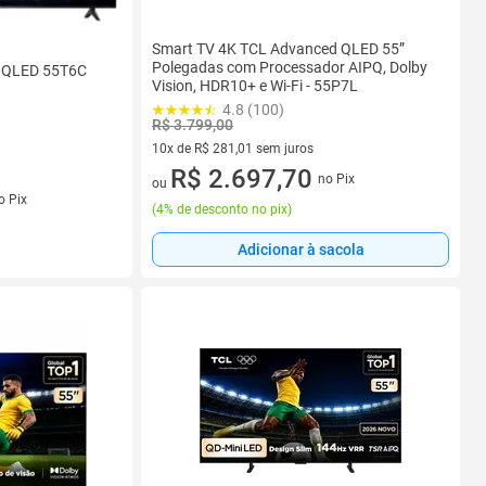
Smart TV 4K TCL Advanced QLED 55”
Polegadas com Processador AIPQ, Dolby
D QLED 55T6C
Vision, HDR10+ e Wi-Fi - 55P7L
4.8 (100)
R$ 3.799,00
10x de R$ 281,01 sem juros
10 vez de R$ 281,01 sem juros
R$ 2.697,70
no Pix
ou
s
o Pix
(
4% de desconto no pix
)
Adicionar à sacola