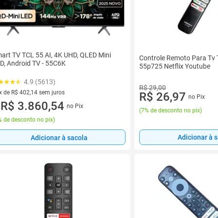
art TV TCL 55 AI, 4K UHD, QLED Mini
Controle Remoto Para Tv 
D, Android TV - 55C6K
55p725 Netflix Youtube
4.9 (5613)
R$ 29,00
x de R$ 402,14 sem juros
R$ 26,97
no Pix
vez de R$ 402,14 sem juros
R$ 3.860,54
no Pix
u
(
7% de desconto no pix
)
 de desconto no pix
)
Adicionar à 
Adicionar à sacola