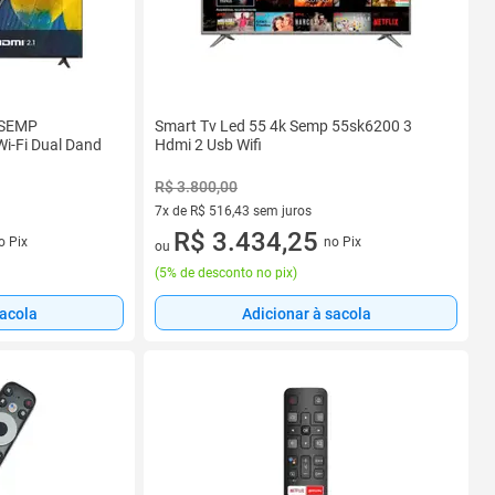
 SEMP
Smart Tv Led 55 4k Semp 55sk6200 3
i-Fi Dual Dand
Hdmi 2 Usb Wifi
R$ 3.800,00
7x de R$ 516,43 sem juros
s
7 vez de R$ 516,43 sem juros
R$ 3.434,25
o Pix
no Pix
ou
(
5% de desconto no pix
)
sacola
Adicionar à sacola