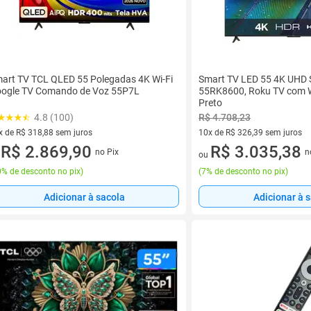
art TV TCL QLED 55 Polegadas 4K Wi-Fi
Smart TV LED 55 4K UHD
ogle TV Comando de Voz 55P7L
55RK8600, Roku TV com W
Preto
4.8 (100)
R$ 4.708,23
x de R$ 318,88 sem juros
10x de R$ 326,39 sem juros
vez de R$ 318,88 sem juros
R$ 2.869,90
10 vez de R$ 326,39 sem juro
R$ 3.035,38
no Pix
n
u
ou
% de desconto no pix
)
(
7% de desconto no pix
)
Adicionar à sacola
Adicionar à 