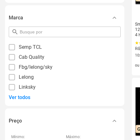
Marca
Sm
12
pesquisar
4 
por
filtro
Semp TCL
R$
10
Cab Quality
10 
o
Fbg/lelong/sky
Lelong
Linksky
Ver todos
Preço
Mínimo:
Máximo: