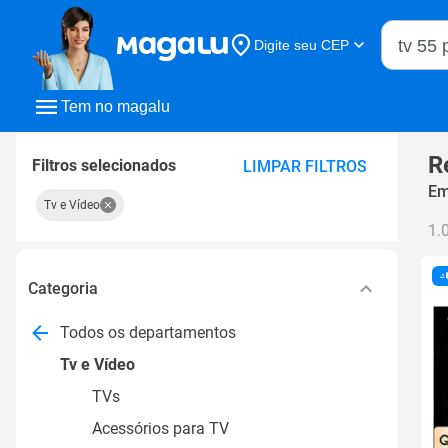
Buscar n
Digite seu CEP
Buscar
Tem no magalu
R
Filtros selecionados
LIMPAR FILTROS
Em
Tv e Vídeo
1.
Categoria
Todos os departamentos
Tv e Vídeo
TVs
Acessórios para TV