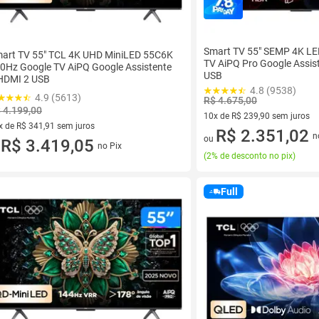
Smart TV 55" SEMP 4K LE
art TV 55" TCL 4K UHD MiniLED 55C6K
TV AiPQ Pro Google Assis
0Hz Google TV AiPQ Google Assistente
USB
HDMI 2 USB
4.8 (9538)
4.9 (5613)
R$ 4.675,00
 4.199,00
10x de R$ 239,90 sem juros
x de R$ 341,91 sem juros
10 vez de R$ 239,90 sem juro
R$ 2.351,02
n
ou
vez de R$ 341,91 sem juros
R$ 3.419,05
no Pix
u
(
2% de desconto no pix
)
Full