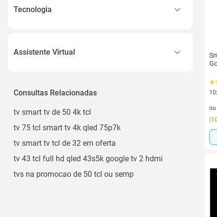
Tecnologia
Led
Qled
Assistente Virtual
Sm
Go
Google Assistente
Consultas Relacionadas
10
10 
o
tv smart tv de 50 4k tcl
(
10
tv 75 tcl smart tv 4k qled 75p7k
tv smart tv tcl de 32 em oferta
tv 43 tcl full hd qled 43s5k google tv 2 hdmi
tvs na promocao de 50 tcl ou semp