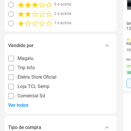
3 e acima
2 e acima
1 e acima
Sm
1
R$
Vendido por
10
10 
Magalu
o
(
5%
Trip Info
Eletrix Store Oficial
Loja TCL Semp
Comercial Sd
Ver todos
Tipo de compra