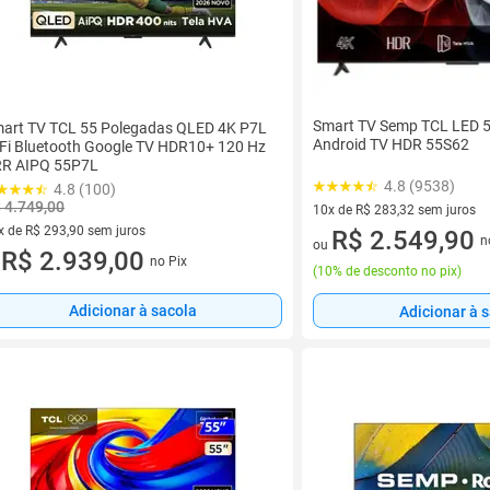
Smart TV Semp TCL LED 5
art TV TCL 55 Polegadas QLED 4K P7L
Android TV HDR 55S62
Fi Bluetooth Google TV HDR10+ 120 Hz
R AIPQ 55P7L
4.8 (9538)
4.8 (100)
 4.749,00
10x de R$ 283,32 sem juros
x de R$ 293,90 sem juros
10 vez de R$ 283,32 sem juro
R$ 2.549,90
n
ou
vez de R$ 293,90 sem juros
R$ 2.939,00
no Pix
u
(
10% de desconto no pix
)
Adicionar à sacola
Adicionar à 