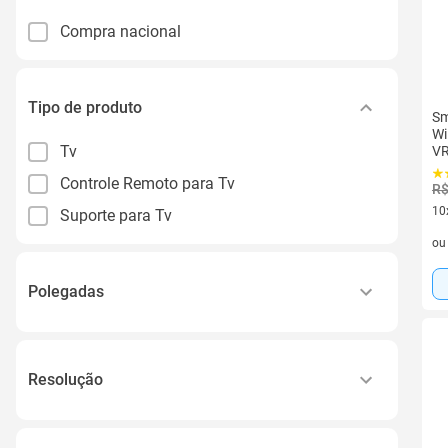
Compra nacional
Tipo de produto
Sm
Wi
Tv
VR
Controle Remoto para Tv
R$
10
Suporte para Tv
10 
o
Polegadas
50 a 59.9
Resolução
4k / Ultra Hd