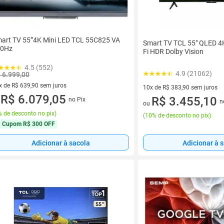
art TV 55”4K Mini LED TCL 55C825 VA
Smart TV TCL 55" QLED 4K
20Hz
Fi HDR Dolby Vision
4.5 (552)
4.9 (21062)
 6.999,00
x de R$ 639,90 sem juros
10x de R$ 383,90 sem juros
vez de R$ 639,90 sem juros
R$ 6.079,05
10 vez de R$ 383,90 sem juro
R$ 3.455,10
no Pix
u
n
ou
 de desconto no pix
)
(
10% de desconto no pix
)
Cupom
R$ 300 OFF
Adicionar à sacola
Adicionar à 