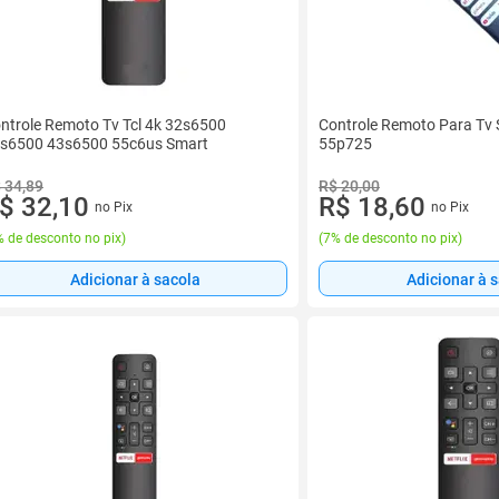
ntrole Remoto Tv Tcl 4k 32s6500
Controle Remoto Para Tv 
s6500 43s6500 55c6us Smart
55p725
 34,89
R$ 20,00
$ 32,10
R$ 18,60
no Pix
no Pix
 de desconto no pix
)
(
7% de desconto no pix
)
Adicionar à sacola
Adicionar à 