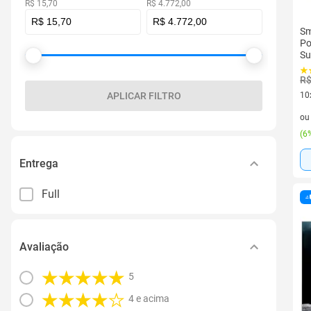
R$ 15,70
R$ 4.772,00
Sm
Po
Su
R$
10
APLICAR FILTRO
10 
o
(
6%
Entrega
Full
Avaliação
5
4 e acima