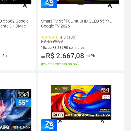
D 55S62 Google
Smart TV 55" TCL 4K UHD QLED 55P7L
tente 3 HDMI e
Google TV 2026
4.8 (100)
R$ 4.999,00
10x de R$ 289,90 sem juros
s
10 vez de R$ 289,90 sem juros
R$ 2.667,08
o Pix
no Pix
ou
(
8% de desconto no pix
)