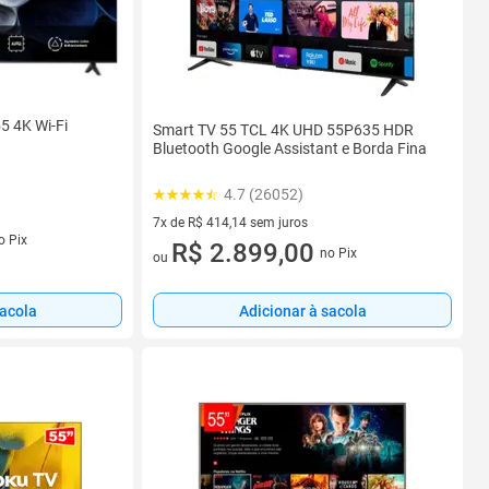
5 4K Wi-Fi
Smart TV 55 TCL 4K UHD 55P635 HDR
Bluetooth Google Assistant e Borda Fina
4.7 (26052)
7x de R$ 414,14 sem juros
s
o Pix
7 vez de R$ 414,14 sem juros
R$ 2.899,00
no Pix
ou
sacola
Adicionar à sacola