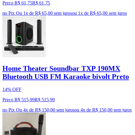
Preço R$ 61,75
R$
61
,
75
no Pix
Ou 1x de R$ 65,00 sem juros
ou
1
x de
R$ 65,00
sem juros
Home Theater Soundbar TXP 190MX
Bluetooth USB FM Karaoke bivolt Preto
14% OFF
Preço R$ 515,99
R$
515
,
99
no Pix
Ou 4x de R$ 150,00 sem juros
ou
4
x de
R$ 150,00
sem juros