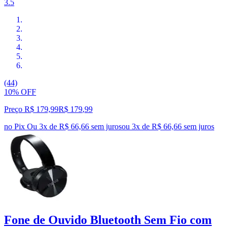
3.5
(44)
10% OFF
Preço R$ 179,99
R$
179
,
99
no Pix
Ou 3x de R$ 66,66 sem juros
ou
3
x de
R$ 66,66
sem juros
Fone de Ouvido Bluetooth Sem Fio com