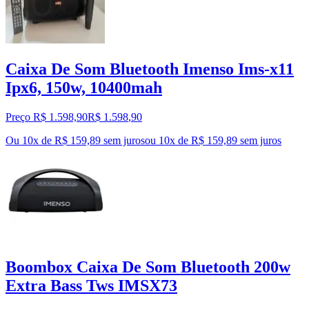
Caixa De Som Bluetooth Imenso Ims-x11
Ipx6, 150w, 10400mah
Preço R$ 1.598,90
R$
1.598
,
90
Ou 10x de R$ 159,89 sem juros
ou
10
x de
R$ 159,89
sem juros
Boombox Caixa De Som Bluetooth 200w
Extra Bass Tws IMSX73