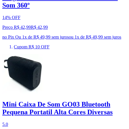
Som 360º
14% OFF
Preço R$ 42,99
R$
42
,
99
no Pix
Ou 1x de R$ 49,99 sem juros
ou
1
x de
R$ 49,99
sem juros
Cupom R$ 10 OFF
Mini Caixa De Som GO03 Bluetooth
Pequena Portatil Alta Cores Diversas
5.0