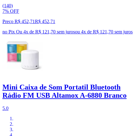
(140)
7% OFF
Preço R$ 452,71
R$
452
,
71
no Pix
Ou 4x de R$ 121,70 sem juros
ou
4
x de
R$ 121,70
sem juros
Mini Caixa de Som Portatil Bluetooth
Rádio FM USB Altamox A-6880 Branco
5.0