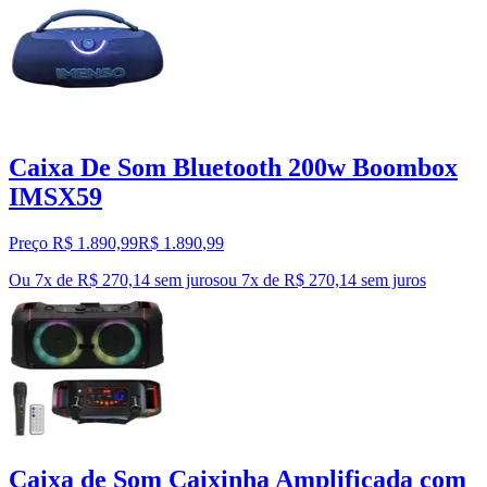
Caixa De Som Bluetooth 200w Boombox
IMSX59
Preço R$ 1.890,99
R$
1.890
,
99
Ou 7x de R$ 270,14 sem juros
ou
7
x de
R$ 270,14
sem juros
Caixa de Som Caixinha Amplificada com