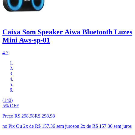
Caixa Som Speaker Aiwa Bluetooth Luzes
Mini Aws-sp-01
4.7
(140)
5% OFF
Preço R$ 298,98
R$
298
,
98
no Pix
Ou 2x de R$ 157,36 sem juros
ou
2
x de
R$ 157,36
sem juros