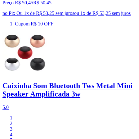
Preço R$ 50,45
R$
50
,
45
no Pix
Ou 1x de R$ 53,25 sem juros
ou
1
x de
R$ 53,25
sem juros
Cupom R$ 10 OFF
Caixinha Som Bluetooth Tws Metal Mini
Speaker Amplificada 3w
5.0