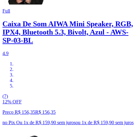
Full
Caixa De Som AIWA Mini Speaker, RGB,
IPX4, Bluetooth 5.3, Bivolt, Azul - AWS-
SP-03-BL
4.9
(7)
12% OFF
Preço R$ 156,35
R$
156
,
35
no Pix
Ou 1x de R$ 159,90 sem juros
ou
1
x de
R$ 159,90
sem juros