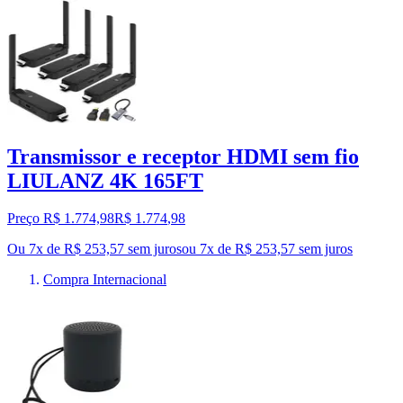
Transmissor e receptor HDMI sem fio
LIULANZ 4K 165FT
Preço R$ 1.774,98
R$
1.774
,
98
Ou 7x de R$ 253,57 sem juros
ou
7
x de
R$ 253,57
sem juros
Compra Internacional