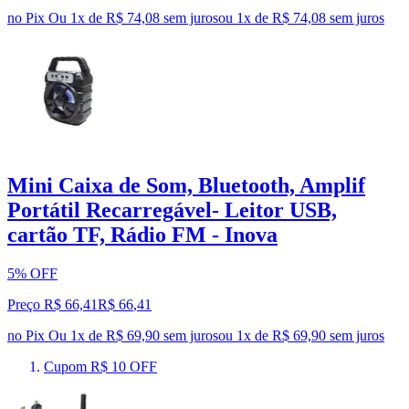
no Pix
Ou 1x de R$ 74,08 sem juros
ou
1
x de
R$ 74,08
sem juros
Mini Caixa de Som, Bluetooth, Amplif
Portátil Recarregável- Leitor USB,
cartão TF, Rádio FM - Inova
5% OFF
Preço R$ 66,41
R$
66
,
41
no Pix
Ou 1x de R$ 69,90 sem juros
ou
1
x de
R$ 69,90
sem juros
Cupom R$ 10 OFF