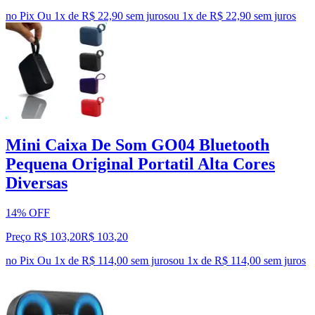
no Pix
Ou 1x de R$ 22,90 sem juros
ou
1
x de
R$ 22,90
sem juros
Mini Caixa De Som GO04 Bluetooth
Pequena Original Portatil Alta Cores
Diversas
14% OFF
Preço R$ 103,20
R$
103
,
20
no Pix
Ou 1x de R$ 114,00 sem juros
ou
1
x de
R$ 114,00
sem juros