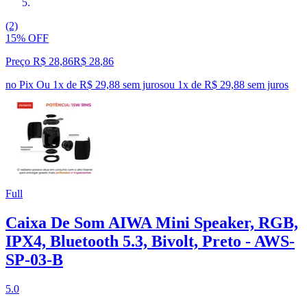
(2)
15% OFF
Preço R$ 28,86
R$
28
,
86
no Pix
Ou 1x de R$ 29,88 sem juros
ou
1
x de
R$ 29,88
sem juros
Full
Caixa De Som AIWA Mini Speaker, RGB,
IPX4, Bluetooth 5.3, Bivolt, Preto - AWS-
SP-03-B
5.0