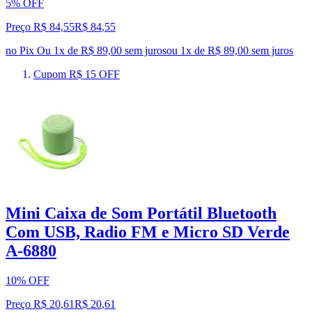
5% OFF
Preço R$ 84,55
R$
84
,
55
no Pix
Ou 1x de R$ 89,00 sem juros
ou
1
x de
R$ 89,00
sem juros
Cupom R$ 15 OFF
Mini Caixa de Som Portátil Bluetooth
Com USB, Radio FM e Micro SD Verde
A-6880
10% OFF
Preço R$ 20,61
R$
20
,
61