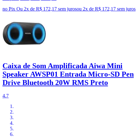
no Pix
Ou 2x de R$ 172,17 sem juros
ou
2
x de
R$ 172,17
sem juros
Caixa de Som Amplificada Aiwa Mini
Speaker AWSP01 Entrada Micro-SD Pen
Drive Bluetooth 20W RMS Preto
4.7