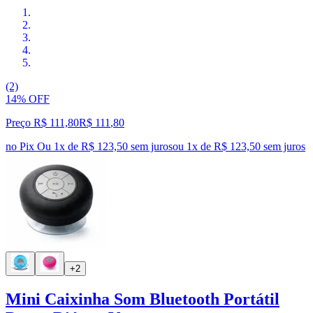
(2)
14% OFF
Preço R$ 111,80
R$
111
,
80
no Pix
Ou 1x de R$ 123,50 sem juros
ou
1
x de
R$ 123,50
sem juros
+2
Mini Caixinha Som Bluetooth Portátil