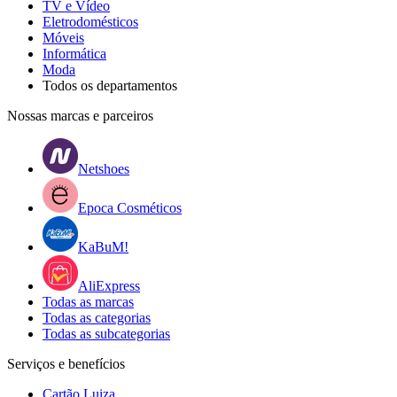
TV e Vídeo
Eletrodomésticos
Móveis
Informática
Moda
Todos os departamentos
Nossas marcas e parceiros
Netshoes
Epoca Cosméticos
KaBuM!
AliExpress
Todas as marcas
Todas as categorias
Todas as subcategorias
Serviços e benefícios
Cartão Luiza