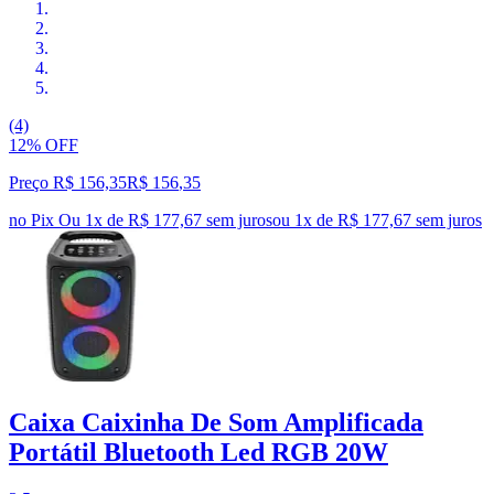
(4)
12% OFF
Preço R$ 156,35
R$
156
,
35
no Pix
Ou 1x de R$ 177,67 sem juros
ou
1
x de
R$ 177,67
sem juros
Caixa Caixinha De Som Amplificada
Portátil Bluetooth Led RGB 20W