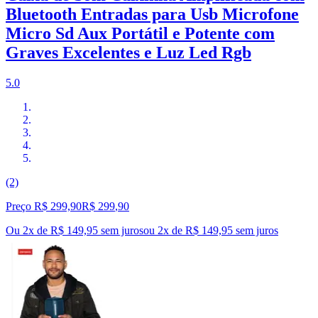
Bluetooth Entradas para Usb Microfone
Micro Sd Aux Portátil e Potente com
Graves Excelentes e Luz Led Rgb
5.0
(2)
Preço R$ 299,90
R$
299
,
90
Ou 2x de R$ 149,95 sem juros
ou
2
x de
R$ 149,95
sem juros