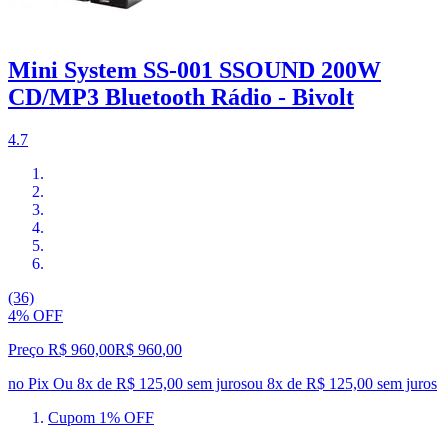
Mini System SS-001 SSOUND 200W
CD/MP3 Bluetooth Rádio - Bivolt
4.7
(36)
4% OFF
Preço R$ 960,00
R$
960
,
00
no Pix
Ou 8x de R$ 125,00 sem juros
ou
8
x de
R$ 125,00
sem juros
Cupom 1% OFF