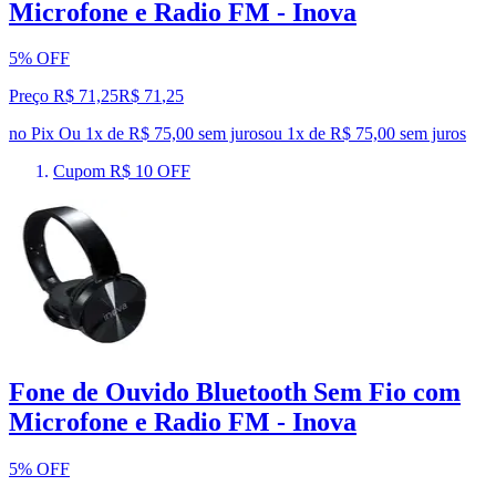
Microfone e Radio FM - Inova
5% OFF
Preço R$ 71,25
R$
71
,
25
no Pix
Ou 1x de R$ 75,00 sem juros
ou
1
x de
R$ 75,00
sem juros
Cupom R$ 10 OFF
Fone de Ouvido Bluetooth Sem Fio com
Microfone e Radio FM - Inova
5% OFF