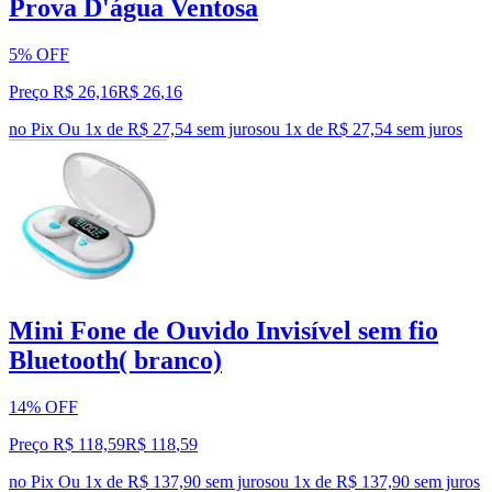
Prova D'água Ventosa
5% OFF
Preço R$ 26,16
R$
26
,
16
no Pix
Ou 1x de R$ 27,54 sem juros
ou
1
x de
R$ 27,54
sem juros
Mini Fone de Ouvido Invisível sem fio
Bluetooth( branco)
14% OFF
Preço R$ 118,59
R$
118
,
59
no Pix
Ou 1x de R$ 137,90 sem juros
ou
1
x de
R$ 137,90
sem juros