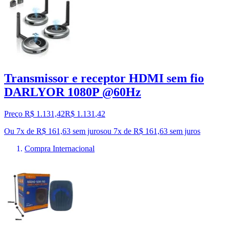
Transmissor e receptor HDMI sem fio
DARLYOR 1080P @60Hz
Preço R$ 1.131,42
R$
1.131
,
42
Ou 7x de R$ 161,63 sem juros
ou
7
x de
R$ 161,63
sem juros
Compra Internacional