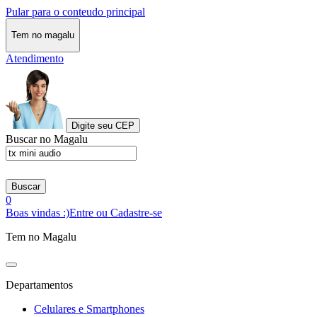
Pular para o conteudo principal
Tem no magalu
Atendimento
Digite seu CEP
Buscar no Magalu
Buscar
0
Boas vindas :)
Entre ou Cadastre-se
Tem no Magalu
Departamentos
Celulares e Smartphones