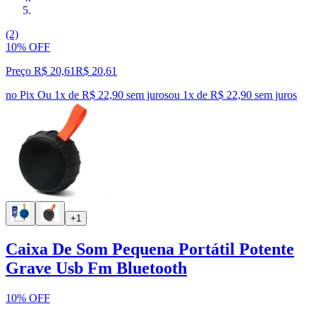
(2)
10% OFF
Preço R$ 20,61
R$
20
,
61
no Pix
Ou 1x de R$ 22,90 sem juros
ou
1
x de
R$ 22,90
sem juros
+1
Caixa De Som Pequena Portátil Potente
Grave Usb Fm Bluetooth
10% OFF