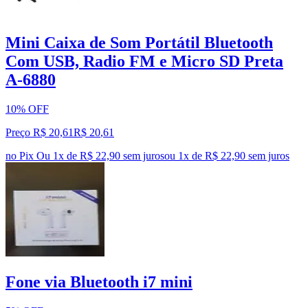
Mini Caixa de Som Portátil Bluetooth
Com USB, Radio FM e Micro SD Preta
A-6880
10% OFF
Preço R$ 20,61
R$
20
,
61
no Pix
Ou 1x de R$ 22,90 sem juros
ou
1
x de
R$ 22,90
sem juros
Fone via Bluetooth i7 mini