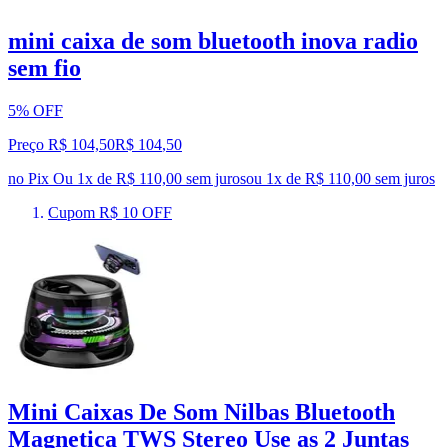
mini caixa de som bluetooth inova radio
sem fio
5% OFF
Preço R$ 104,50
R$
104
,
50
no Pix
Ou 1x de R$ 110,00 sem juros
ou
1
x de
R$ 110,00
sem juros
Cupom R$ 10 OFF
Mini Caixas De Som Nilbas Bluetooth
Magnetica TWS Stereo Use as 2 Juntas