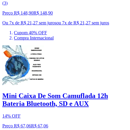
(3)
Preço R$ 148,90
R$
148
,
90
Ou 7x de R$ 21,27 sem juros
ou
7
x de
R$ 21,27
sem juros
Cupom 40% OFF
Compra Internacional
Mini Caixa De Som Camuflada 12h
Bateria Bluetooth, SD e AUX
14% OFF
Preço R$ 67,06
R$
67
,
06