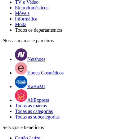
TV e Vídeo
Eletrodomésticos
Móveis
Informática
Moda
Todos os departamentos
Nossas marcas e parceiros
Netshoes
Epoca Cosméticos
KaBuM!
AliExpress
Todas as marcas
Todas as categorias
Todas as subcategorias
Serviços e benefícios
Cartão Luiza