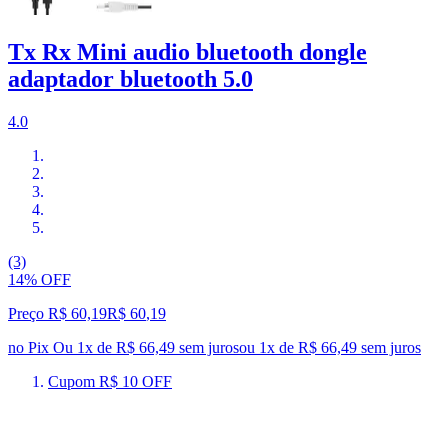
Tx Rx Mini audio bluetooth dongle
adaptador bluetooth 5.0
4.0
(3)
14% OFF
Preço R$ 60,19
R$
60
,
19
no Pix
Ou 1x de R$ 66,49 sem juros
ou
1
x de
R$ 66,49
sem juros
Cupom R$ 10 OFF