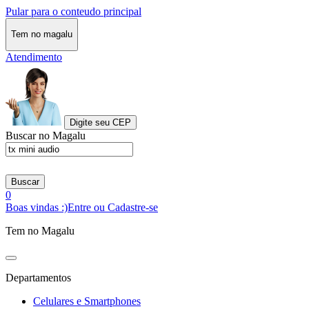
Pular para o conteudo principal
Tem no magalu
Atendimento
Digite seu CEP
Buscar no Magalu
Buscar
0
Boas vindas :)
Entre ou Cadastre-se
Tem no Magalu
Departamentos
Celulares e Smartphones