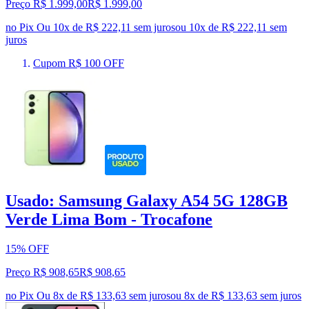
Preço R$ 1.999,00
R$
1.999
,
00
no Pix
Ou 10x de R$ 222,11 sem juros
ou
10
x de
R$ 222,11
sem
juros
Cupom R$ 100 OFF
Usado: Samsung Galaxy A54 5G 128GB
Verde Lima Bom - Trocafone
15% OFF
Preço R$ 908,65
R$
908
,
65
no Pix
Ou 8x de R$ 133,63 sem juros
ou
8
x de
R$ 133,63
sem juros