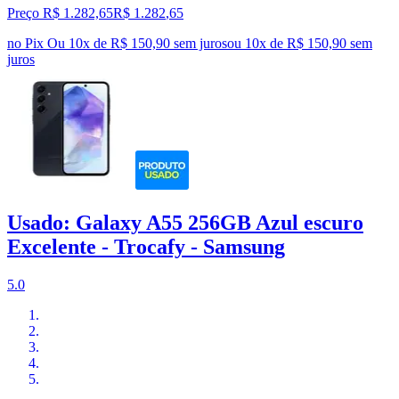
Preço R$ 1.282,65
R$
1.282
,
65
no Pix
Ou 10x de R$ 150,90 sem juros
ou
10
x de
R$ 150,90
sem
juros
Usado: Galaxy A55 256GB Azul escuro
Excelente - Trocafy - Samsung
5.0