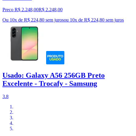
Preço R$ 2.248,00
R$
2.248
,
00
Ou 10x de R$ 224,80 sem juros
ou
10
x de
R$ 224,80
sem juros
Usado: Galaxy A56 256GB Preto
Excelente - Trocafy - Samsung
3.8