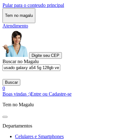
Pular para o conteudo principal
Tem no magalu
Atendimento
Digite seu CEP
Buscar no Magalu
Buscar
0
Boas vindas :)
Entre ou Cadastre-se
Tem no Magalu
Departamentos
Celulares e Smartphones