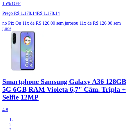
15% OFF
Preço R$ 1.178,14
R$
1.178
,
14
no Pix
Ou 11x de R$ 126,00 sem juros
ou
11
x de
R$ 126,00
sem
juros
Smartphone Samsung Galaxy A36 128GB
5G 6GB RAM Violeta 6,7" Câm. Tripla +
Selfie 12MP
4.8