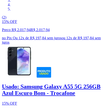
(2)
15% OFF
Preço R$ 2.017,94
R$
2.017
,
94
no Pix
Ou 12x de R$ 197,84 sem juros
ou
12
x de
R$ 197,84
sem
juros
Usado: Samsung Galaxy A55 5G 256GB
Azul Escuro Bom - Trocafone
15% OFF