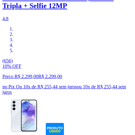
Tripla + Selfie 12MP
4.8
(656)
10% OFF
Preço R$ 2.299,00
R$
2.299
,
00
no Pix
Ou 10x de R$ 255,44 sem juros
ou
10
x de
R$ 255,44
sem
juros