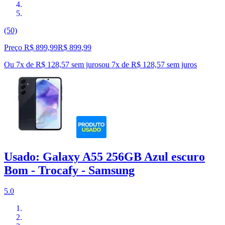
(50)
Preço R$ 899,99
R$
899
,
99
Ou 7x de R$ 128,57 sem juros
ou
7
x de
R$ 128,57
sem juros
Usado: Galaxy A55 256GB Azul escuro
Bom - Trocafy - Samsung
5.0