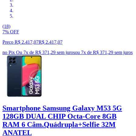
(18)
7% OFF
Preço R$ 2.417,07
R$
2.417
,
07
no Pix
Ou 7x de R$ 371,29 sem juros
ou
7
x de
R$ 371,29
sem juros
Smartphone Samsung Galaxy M53 5G
128GB DUAL CHIP Octa-Core 8GB
RAM 6 Câm.Quádrupla+Selfie 32M
ANATEL