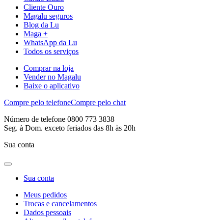
Cliente Ouro
Magalu seguros
Blog da Lu
Maga +
WhatsApp da Lu
Todos os serviços
Comprar na loja
Vender no Magalu
Baixe o aplicativo
Compre pelo telefone
Compre pelo chat
Número de telefone 0800 773 3838
Seg. à Dom. exceto feriados das 8h às 20h
Sua conta
Sua conta
Meus pedidos
Trocas e cancelamentos
Dados pessoais