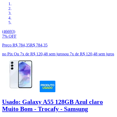
(46693)
7% OFF
Preço R$ 784,35
R$
784
,
35
no Pix
Ou 7x de R$ 120,48 sem juros
ou
7
x de
R$ 120,48
sem juros
Usado: Galaxy A55 128GB Azul claro
Muito Bom - Trocafy - Samsung