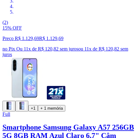
(2)
15% OFF
Preço R$ 1.129,69
R$
1.129
,
69
no Pix
Ou 11x de R$ 120,82 sem juros
ou
11
x de
R$ 120,82
sem
juros
+1
+ 1 memória
Full
Smartphone Samsung Galaxy A57 256GB
5G 8GB RAM Azul Claro 6,7" Câm