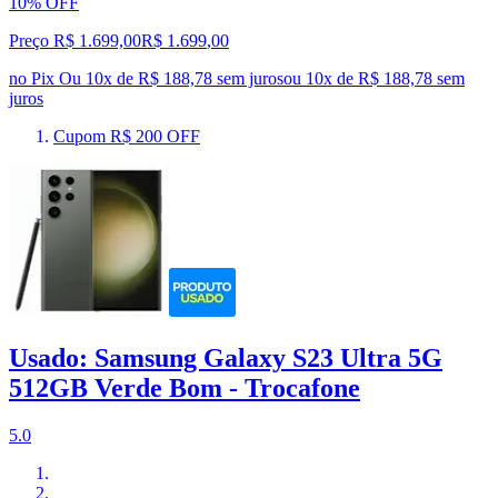
10% OFF
Preço R$ 1.699,00
R$
1.699
,
00
no Pix
Ou 10x de R$ 188,78 sem juros
ou
10
x de
R$ 188,78
sem
juros
Cupom R$ 200 OFF
Usado: Samsung Galaxy S23 Ultra 5G
512GB Verde Bom - Trocafone
5.0