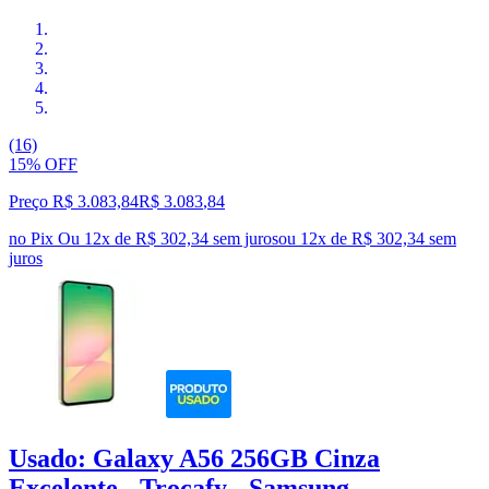
(16)
15% OFF
Preço R$ 3.083,84
R$
3.083
,
84
no Pix
Ou 12x de R$ 302,34 sem juros
ou
12
x de
R$ 302,34
sem
juros
Usado: Galaxy A56 256GB Cinza
Excelente - Trocafy - Samsung