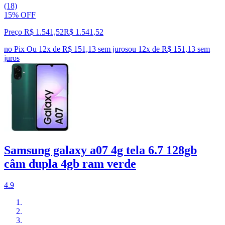
(18)
15% OFF
Preço R$ 1.541,52
R$
1.541
,
52
no Pix
Ou 12x de R$ 151,13 sem juros
ou
12
x de
R$ 151,13
sem
juros
Samsung galaxy a07 4g tela 6.7 128gb
câm dupla 4gb ram verde
4.9