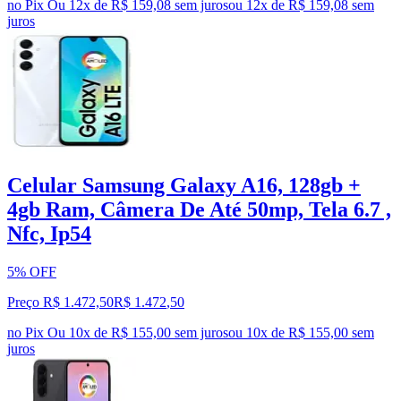
no Pix
Ou 12x de R$ 159,08 sem juros
ou
12
x de
R$ 159,08
sem
juros
Celular Samsung Galaxy A16, 128gb +
4gb Ram, Câmera De Até 50mp, Tela 6.7 ,
Nfc, Ip54
5% OFF
Preço R$ 1.472,50
R$
1.472
,
50
no Pix
Ou 10x de R$ 155,00 sem juros
ou
10
x de
R$ 155,00
sem
juros