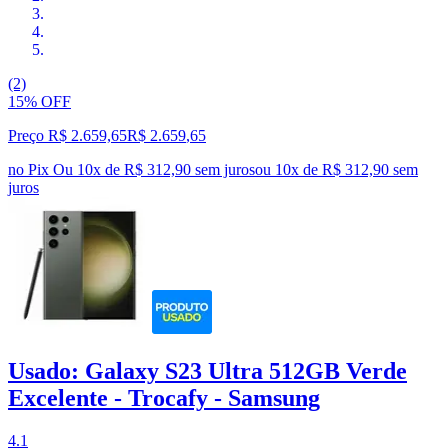
(2)
15% OFF
Preço R$ 2.659,65
R$
2.659
,
65
no Pix
Ou 10x de R$ 312,90 sem juros
ou
10
x de
R$ 312,90
sem
juros
Usado: Galaxy S23 Ultra 512GB Verde
Excelente - Trocafy - Samsung
4.1