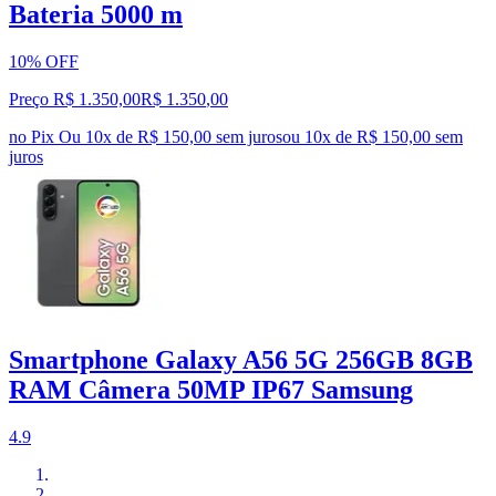
Bateria 5000 m
10% OFF
Preço R$ 1.350,00
R$
1.350
,
00
no Pix
Ou 10x de R$ 150,00 sem juros
ou
10
x de
R$ 150,00
sem
juros
Smartphone Galaxy A56 5G 256GB 8GB
RAM Câmera 50MP IP67 Samsung
4.9