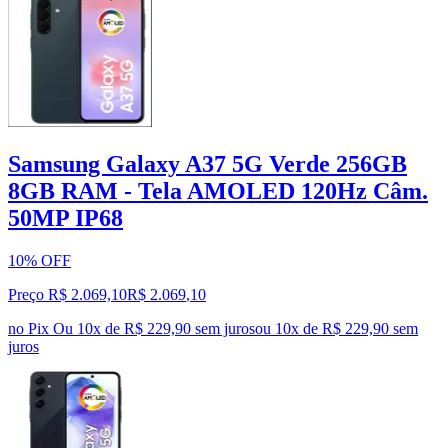
Samsung Galaxy A37 5G Verde 256GB
8GB RAM - Tela AMOLED 120Hz Câm.
50MP IP68
10% OFF
Preço R$ 2.069,10
R$
2.069
,
10
no Pix
Ou 10x de R$ 229,90 sem juros
ou
10
x de
R$ 229,90
sem
juros