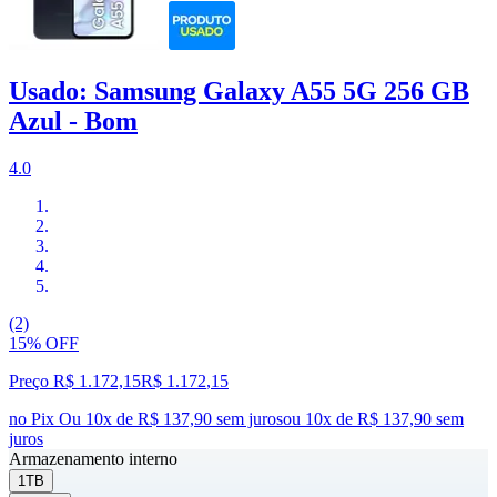
Usado: Samsung Galaxy A55 5G 256 GB
Azul - Bom
4.0
(2)
15% OFF
Preço R$ 1.172,15
R$
1.172
,
15
no Pix
Ou 10x de R$ 137,90 sem juros
ou
10
x de
R$ 137,90
sem
juros
Armazenamento interno
1TB