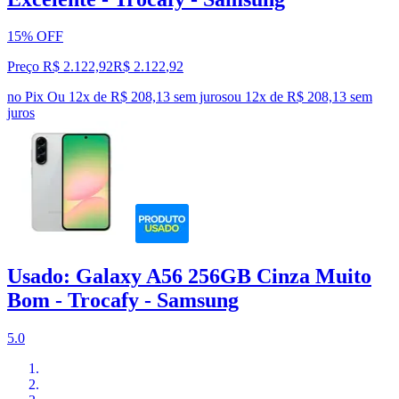
15% OFF
Preço R$ 2.122,92
R$
2.122
,
92
no Pix
Ou 12x de R$ 208,13 sem juros
ou
12
x de
R$ 208,13
sem
juros
Usado: Galaxy A56 256GB Cinza Muito
Bom - Trocafy - Samsung
5.0