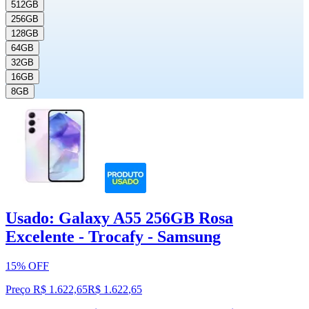
512GB
256GB
128GB
64GB
32GB
16GB
8GB
Usado: Galaxy A55 256GB Rosa
Excelente - Trocafy - Samsung
15% OFF
Preço R$ 1.622,65
R$
1.622
,
65