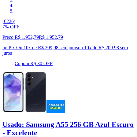
(6226)
7% OFF
Preço R$ 1.952,79
R$
1.952
,
79
no Pix
Ou 10x de R$ 209,98 sem juros
ou
10
x de
R$ 209,98
sem
juros
Cupom R$ 30 OFF
Usado: Samsung A55 256 GB Azul Escuro
- Excelente