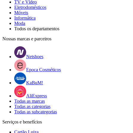
TV e Vídeo
Eletrodomésticos
Móveis
Informática
Moda
Todos os departamentos
Nossas marcas e parceiros
Netshoes
Epoca Cosméticos
KaBuM!
AliExpress
Todas as marcas
Todas as categorias
Todas as subcategorias
Serviços e benefícios
Cartão Luiza