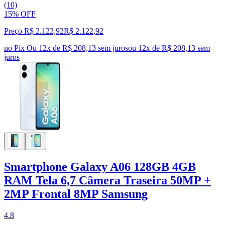
(10)
15% OFF
Preço R$ 2.122,92
R$
2.122
,
92
no Pix
Ou 12x de R$ 208,13 sem juros
ou
12
x de
R$ 208,13
sem
juros
Smartphone Galaxy A06 128GB 4GB
RAM Tela 6,7 Câmera Traseira 50MP +
2MP Frontal 8MP Samsung
4.8