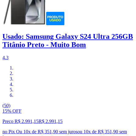
Usado: Samsung Galaxy S24 Ultra 256GB
Titânio Preto - Muito Bom
4.3
(50)
15% OFF
Preço R$ 2.991,15
R$
2.991
,
15
no Pix
Ou 10x de R$ 351,90 sem juros
ou
10
x de
R$ 351,90
sem