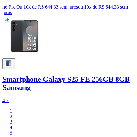
no Pix
Ou 10x de R$ 644,33 sem juros
ou
10
x de
R$ 644,33
sem
juros
Smartphone Galaxy S25 FE 256GB 8GB
Samsung
4.7