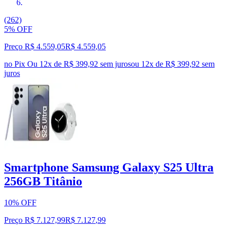
(262)
5% OFF
Preço R$ 4.559,05
R$
4.559
,
05
no Pix
Ou 12x de R$ 399,92 sem juros
ou
12
x de
R$ 399,92
sem
juros
Smartphone Samsung Galaxy S25 Ultra
256GB Titânio
10% OFF
Preço R$ 7.127,99
R$
7.127
,
99