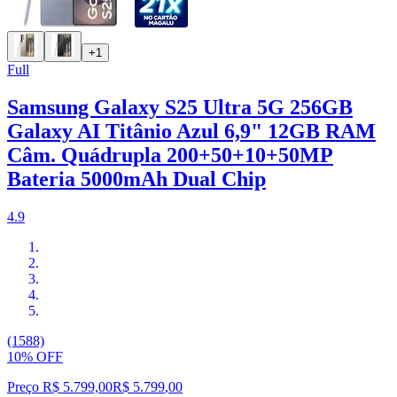
+1
Full
Samsung Galaxy S25 Ultra 5G 256GB
Galaxy AI Titânio Azul 6,9" 12GB RAM
Câm. Quádrupla 200+50+10+50MP
Bateria 5000mAh Dual Chip
4.9
(1588)
10% OFF
Preço R$ 5.799,00
R$
5.799
,
00