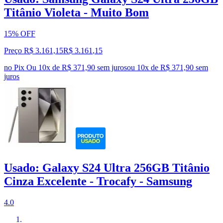
Titânio Violeta - Muito Bom
15% OFF
Preço R$ 3.161,15
R$
3.161
,
15
no Pix
Ou 10x de R$ 371,90 sem juros
ou
10
x de
R$ 371,90
sem
juros
Usado: Galaxy S24 Ultra 256GB Titânio
Cinza Excelente - Trocafy - Samsung
4.0