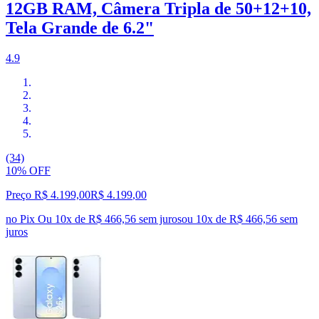
12GB RAM, Câmera Tripla de 50+12+10,
Tela Grande de 6.2"
4.9
(34)
10% OFF
Preço R$ 4.199,00
R$
4.199
,
00
no Pix
Ou 10x de R$ 466,56 sem juros
ou
10
x de
R$ 466,56
sem
juros