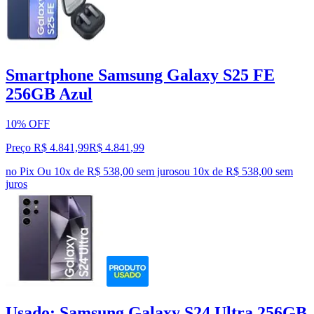
Smartphone Samsung Galaxy S25 FE
256GB Azul
10% OFF
Preço R$ 4.841,99
R$
4.841
,
99
no Pix
Ou 10x de R$ 538,00 sem juros
ou
10
x de
R$ 538,00
sem
juros
Usado: Samsung Galaxy S24 Ultra 256GB