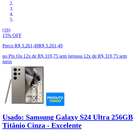
(16)
15% OFF
Preço R$ 3.261,49
R$
3.261
,
49
no Pix
Ou 12x de R$ 319,75 sem juros
ou
12
x de
R$ 319,75
sem
juros
Usado: Samsung Galaxy S24 Ultra 256GB
Titânio Cinza - Excelente