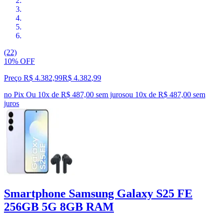
(22)
10% OFF
Preço R$ 4.382,99
R$
4.382
,
99
no Pix
Ou 10x de R$ 487,00 sem juros
ou
10
x de
R$ 487,00
sem
juros
Smartphone Samsung Galaxy S25 FE
256GB 5G 8GB RAM