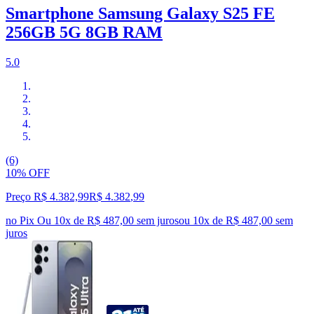
Smartphone Samsung Galaxy S25 FE
256GB 5G 8GB RAM
5.0
(6)
10% OFF
Preço R$ 4.382,99
R$
4.382
,
99
no Pix
Ou 10x de R$ 487,00 sem juros
ou
10
x de
R$ 487,00
sem
juros