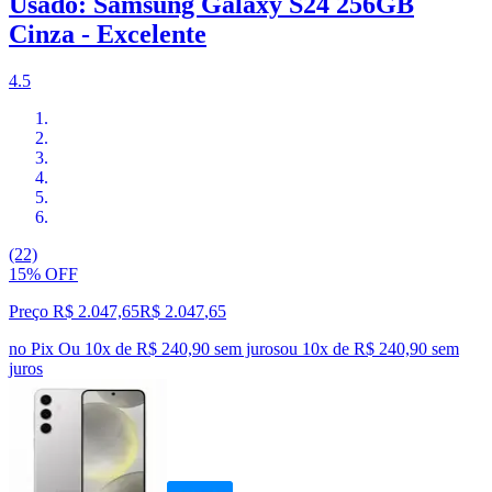
Usado: Samsung Galaxy S24 256GB
Cinza - Excelente
4.5
(22)
15% OFF
Preço R$ 2.047,65
R$
2.047
,
65
no Pix
Ou 10x de R$ 240,90 sem juros
ou
10
x de
R$ 240,90
sem
juros