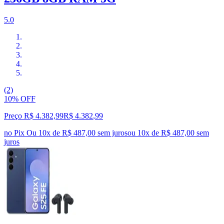
5.0
(2)
10% OFF
Preço R$ 4.382,99
R$
4.382
,
99
no Pix
Ou 10x de R$ 487,00 sem juros
ou
10
x de
R$ 487,00
sem
juros