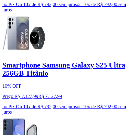
no Pix
Ou 10x de R$ 792,00 sem juros
ou
10
x de
R$ 792,00
sem
juros
Smartphone Samsung Galaxy S25 Ultra
256GB Titânio
10% OFF
Preço R$ 7.127,99
R$
7.127
,
99
no Pix
Ou 10x de R$ 792,00 sem juros
ou
10
x de
R$ 792,00
sem
juros