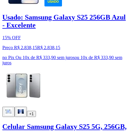
Usado: Samsung Galaxy S25 256GB Azul
- Excelente
15% OFF
Preço R$ 2.838,15
R$
2.838
,
15
no Pix
Ou 10x de R$ 333,90 sem juros
ou
10
x de
R$ 333,90
sem
juros
+1
Celular Samsung Galaxy S25 5G, 256GB,