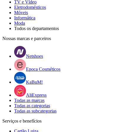
TV e Vídeo
Eletrodomésticos
Móveis
Informática
Moda
Todos os departamentos
Nossas marcas e parceiros
Netshoes
Epoca Cosméticos
KaBuM!
AliExpress
Todas as marcas
Todas as categorias
Todas as subcategorias
Serviços e benefícios
Cartão Luiza