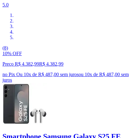
5.0
(8)
10% OFF
Preço R$ 4.382,99
R$
4.382
,
99
no Pix
Ou 10x de R$ 487,00 sem juros
ou
10
x de
R$ 487,00
sem
juros
Smartphone Samsung Galaxy S25 FE