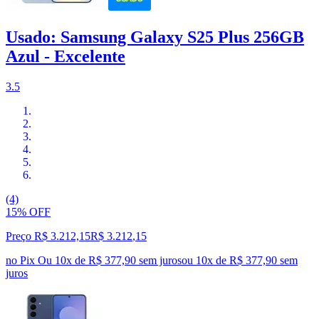
Usado: Samsung Galaxy S25 Plus 256GB
Azul - Excelente
3.5
(4)
15% OFF
Preço R$ 3.212,15
R$
3.212
,
15
no Pix
Ou 10x de R$ 377,90 sem juros
ou
10
x de
R$ 377,90
sem
juros