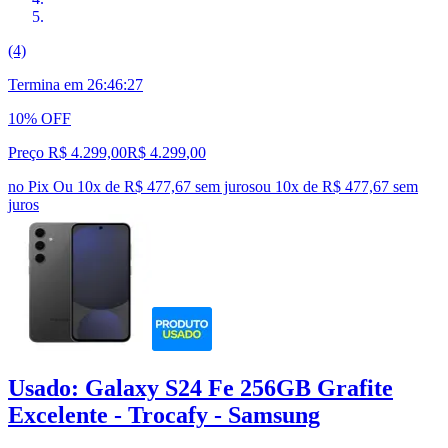
(4)
Termina em
26:46:26
10% OFF
Preço R$ 4.299,00
R$
4.299
,
00
no Pix
Ou 10x de R$ 477,67 sem juros
ou
10
x de
R$ 477,67
sem
juros
Usado: Galaxy S24 Fe 256GB Grafite
Excelente - Trocafy - Samsung