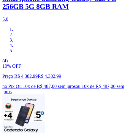
256GB 5G 8GB RAM
5.0
(4)
10% OFF
Preço R$ 4.382,99
R$
4.382
,
99
no Pix
Ou 10x de R$ 487,00 sem juros
ou
10
x de
R$ 487,00
sem
juros