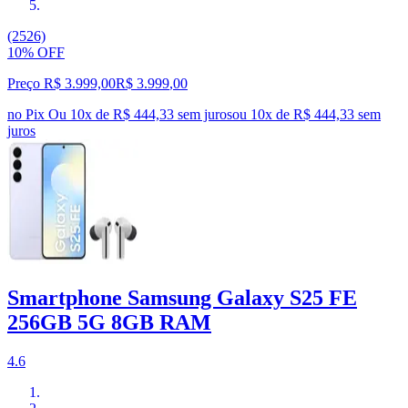
(2526)
10% OFF
Preço R$ 3.999,00
R$
3.999
,
00
no Pix
Ou 10x de R$ 444,33 sem juros
ou
10
x de
R$ 444,33
sem
juros
Smartphone Samsung Galaxy S25 FE
256GB 5G 8GB RAM
4.6