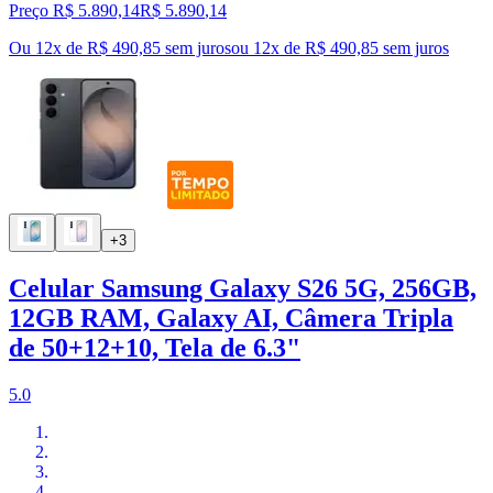
Preço R$ 5.890,14
R$
5.890
,
14
Ou 12x de R$ 490,85 sem juros
ou
12
x de
R$ 490,85
sem juros
+3
Celular Samsung Galaxy S26 5G, 256GB,
12GB RAM, Galaxy AI, Câmera Tripla
de 50+12+10, Tela de 6.3"
5.0