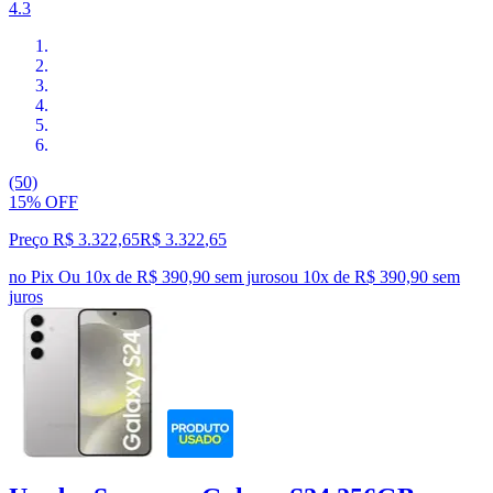
4.3
(50)
15% OFF
Preço R$ 3.322,65
R$
3.322
,
65
no Pix
Ou 10x de R$ 390,90 sem juros
ou
10
x de
R$ 390,90
sem
juros