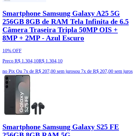
Smartphone Samsung Galaxy A25 5G
256GB 8GB de RAM Tela Infinita de 6.5
Câmera Traseira Tripla 50MP OIS +
8MP + 2MP - Azul Escuro
10% OFF
Preço R$ 1.304,10
R$
1.304
,
10
no Pix
Ou 7x de R$ 207,00 sem juros
ou
7
x de
R$ 207,00
sem juros
Smartphone Samsung Galaxy S25 FE
256GB 8GB RAM 5G