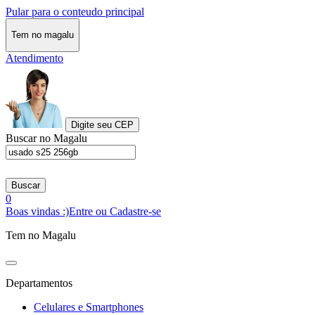
Pular para o conteudo principal
Tem no magalu
Atendimento
Digite seu CEP
Buscar no Magalu
Buscar
0
Boas vindas :)
Entre ou Cadastre-se
Tem no Magalu
Departamentos
Celulares e Smartphones