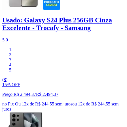
Usado: Galaxy S24 Plus 256GB Cinza
Excelente - Trocafy - Samsung
5.0
(8)
15% OFF
Preço R$ 2.494,37
R$
2.494
,
37
no Pix
Ou 12x de R$ 244,55 sem juros
ou
12
x de
R$ 244,55
sem
juros