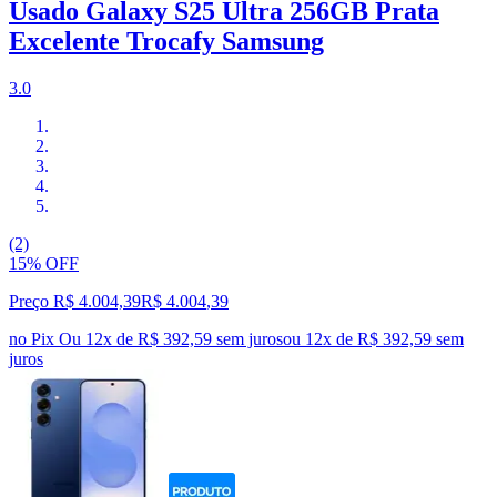
Usado Galaxy S25 Ultra 256GB Prata
Excelente Trocafy Samsung
3.0
(2)
15% OFF
Preço R$ 4.004,39
R$
4.004
,
39
no Pix
Ou 12x de R$ 392,59 sem juros
ou
12
x de
R$ 392,59
sem
juros