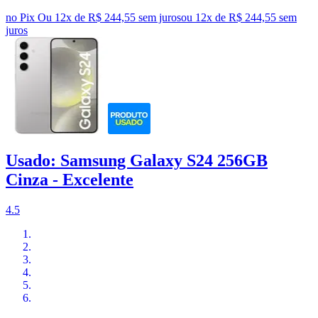
no Pix
Ou 12x de R$ 244,55 sem juros
ou
12
x de
R$ 244,55
sem
juros
Usado: Samsung Galaxy S24 256GB
Cinza - Excelente
4.5