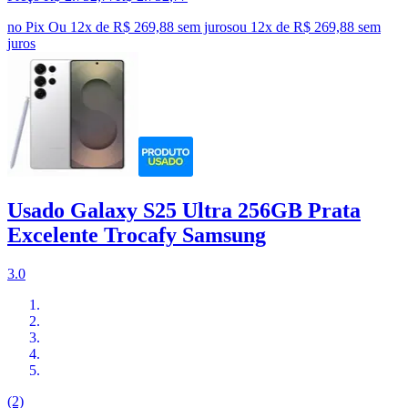
no Pix
Ou 12x de R$ 269,88 sem juros
ou
12
x de
R$ 269,88
sem
juros
Usado Galaxy S25 Ultra 256GB Prata
Excelente Trocafy Samsung
3.0
(2)