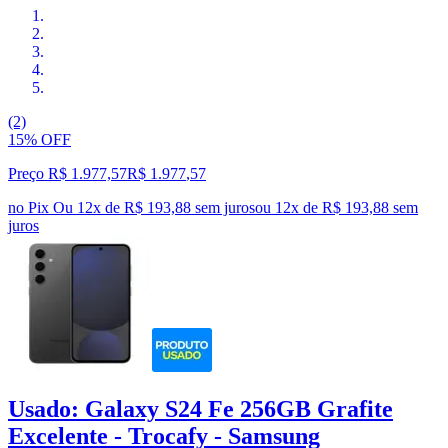
(2)
15% OFF
Preço R$ 1.977,57
R$
1.977
,
57
no Pix
Ou 12x de R$ 193,88 sem juros
ou
12
x de
R$ 193,88
sem
juros
Usado: Galaxy S24 Fe 256GB Grafite
Excelente - Trocafy - Samsung