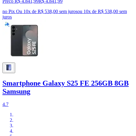
Preço R$ 4.841,99
R$
4.841
,
99
no Pix
Ou 10x de R$ 538,00 sem juros
ou
10
x de
R$ 538,00
sem
juros
Smartphone Galaxy S25 FE 256GB 8GB
Samsung
4.7