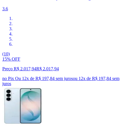
3.6
(10)
15% OFF
Preço R$ 2.017,94
R$
2.017
,
94
no Pix
Ou 12x de R$ 197,84 sem juros
ou
12
x de
R$ 197,84
sem
juros