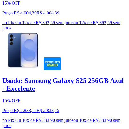
15% OFF
Preço R$ 4.004,39
R$
4.004
,
39
no Pix
Ou 12x de R$ 392,59 sem juros
ou
12
x de
R$ 392,59
sem
juros
Usado: Samsung Galaxy S25 256GB Azul
- Excelente
15% OFF
Preço R$ 2.838,15
R$
2.838
,
15
no Pix
Ou 10x de R$ 333,90 sem juros
ou
10
x de
R$ 333,90
sem
juros