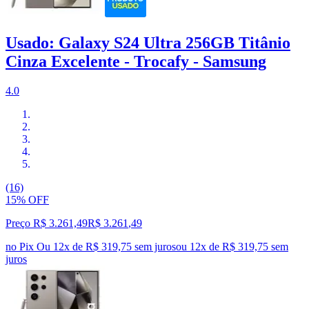
Usado: Galaxy S24 Ultra 256GB Titânio
Cinza Excelente - Trocafy - Samsung
4.0
(16)
15% OFF
Preço R$ 3.261,49
R$
3.261
,
49
no Pix
Ou 12x de R$ 319,75 sem juros
ou
12
x de
R$ 319,75
sem
juros