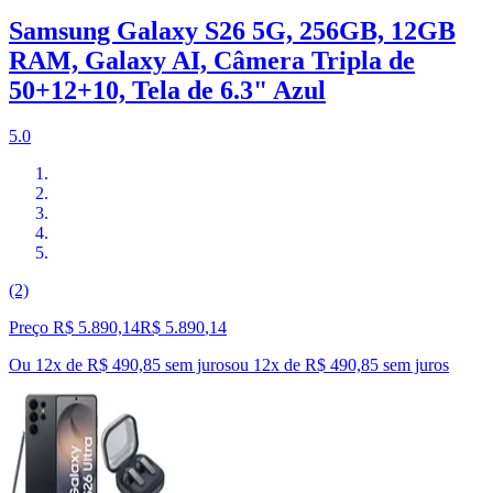
Samsung Galaxy S26 5G, 256GB, 12GB
RAM, Galaxy AI, Câmera Tripla de
50+12+10, Tela de 6.3" Azul
5.0
(2)
Preço R$ 5.890,14
R$
5.890
,
14
Ou 12x de R$ 490,85 sem juros
ou
12
x de
R$ 490,85
sem juros