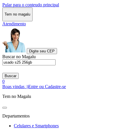
Pular para o conteudo principal
Tem no magalu
Atendimento
Digite seu CEP
Buscar no Magalu
Buscar
0
Boas vindas :)
Entre ou Cadastre-se
Tem no Magalu
Departamentos
Celulares e Smartphones