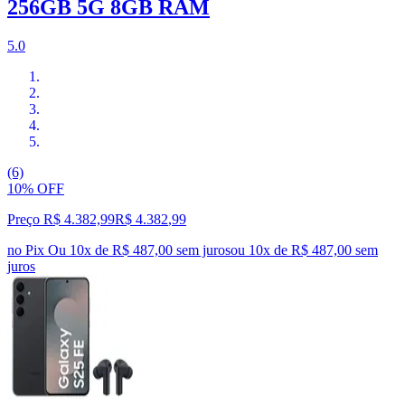
256GB 5G 8GB RAM
5.0
(6)
10% OFF
Preço R$ 4.382,99
R$
4.382
,
99
no Pix
Ou 10x de R$ 487,00 sem juros
ou
10
x de
R$ 487,00
sem
juros