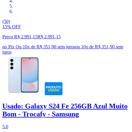
(50)
15% OFF
Preço R$ 2.991,15
R$
2.991
,
15
no Pix
Ou 10x de R$ 351,90 sem juros
ou
10
x de
R$ 351,90
sem
juros
Usado: Galaxy S24 Fe 256GB Azul Muito
Bom - Trocafy - Samsung
5.0