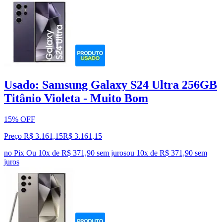
Usado: Samsung Galaxy S24 Ultra 256GB
Titânio Violeta - Muito Bom
15% OFF
Preço R$ 3.161,15
R$
3.161
,
15
no Pix
Ou 10x de R$ 371,90 sem juros
ou
10
x de
R$ 371,90
sem
juros