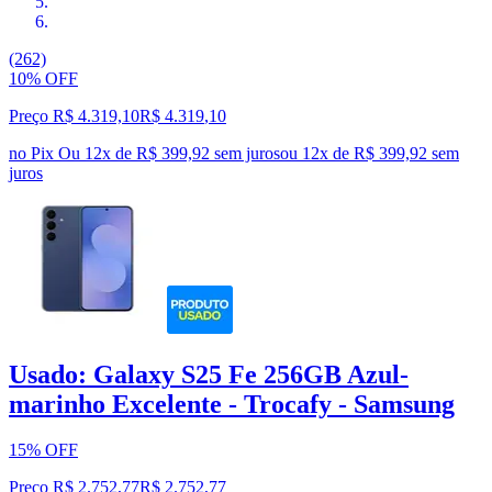
(262)
10% OFF
Preço R$ 4.319,10
R$
4.319
,
10
no Pix
Ou 12x de R$ 399,92 sem juros
ou
12
x de
R$ 399,92
sem
juros
Usado: Galaxy S25 Fe 256GB Azul-
marinho Excelente - Trocafy - Samsung
15% OFF
Preço R$ 2.752,77
R$
2.752
,
77