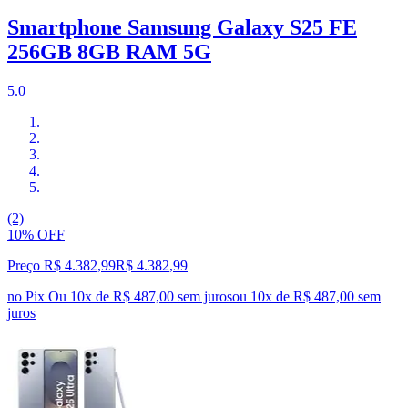
Smartphone Samsung Galaxy S25 FE
256GB 8GB RAM 5G
5.0
(2)
10% OFF
Preço R$ 4.382,99
R$
4.382
,
99
no Pix
Ou 10x de R$ 487,00 sem juros
ou
10
x de
R$ 487,00
sem
juros