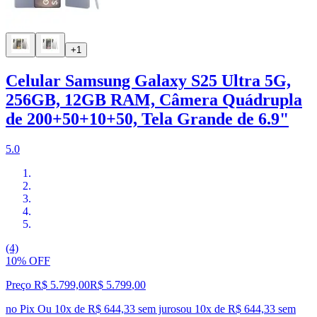
+1
Celular Samsung Galaxy S25 Ultra 5G,
256GB, 12GB RAM, Câmera Quádrupla
de 200+50+10+50, Tela Grande de 6.9"
5.0
(4)
10% OFF
Preço R$ 5.799,00
R$
5.799
,
00
no Pix
Ou 10x de R$ 644,33 sem juros
ou
10
x de
R$ 644,33
sem