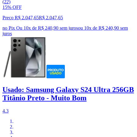
(22)
15% OFF
Preço R$ 2.047,65
R$
2.047
,
65
no Pix
Ou 10x de R$ 240,90 sem juros
ou
10
x de
R$ 240,90
sem
juros
Usado: Samsung Galaxy S24 Ultra 256GB
Titânio Preto - Muito Bom
4.3