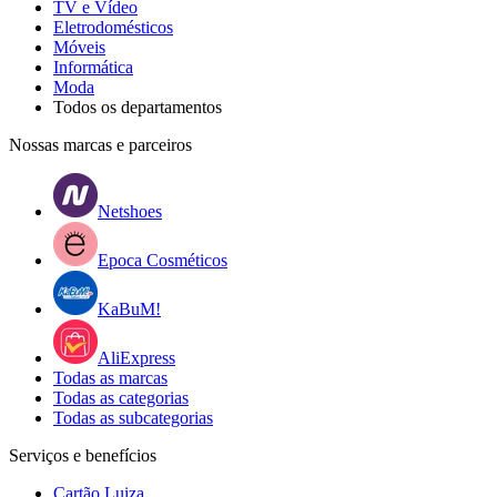
TV e Vídeo
Eletrodomésticos
Móveis
Informática
Moda
Todos os departamentos
Nossas marcas e parceiros
Netshoes
Epoca Cosméticos
KaBuM!
AliExpress
Todas as marcas
Todas as categorias
Todas as subcategorias
Serviços e benefícios
Cartão Luiza