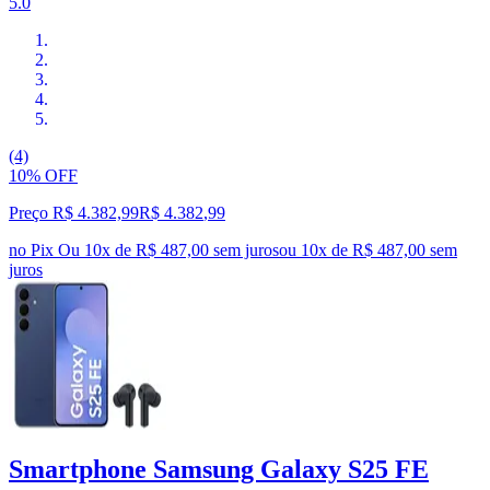
5.0
(4)
10% OFF
Preço R$ 4.382,99
R$
4.382
,
99
no Pix
Ou 10x de R$ 487,00 sem juros
ou
10
x de
R$ 487,00
sem
juros
Smartphone Samsung Galaxy S25 FE