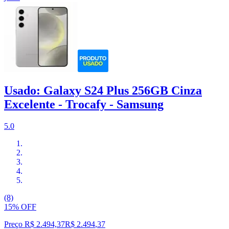
Usado: Galaxy S24 Plus 256GB Cinza
Excelente - Trocafy - Samsung
5.0
(8)
15% OFF
Preço R$ 2.494,37
R$
2.494
,
37