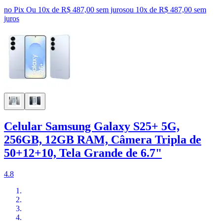
no Pix
Ou 10x de R$ 487,00 sem juros
ou
10
x de
R$ 487,00
sem
juros
Celular Samsung Galaxy S25+ 5G,
256GB, 12GB RAM, Câmera Tripla de
50+12+10, Tela Grande de 6.7"
4.8