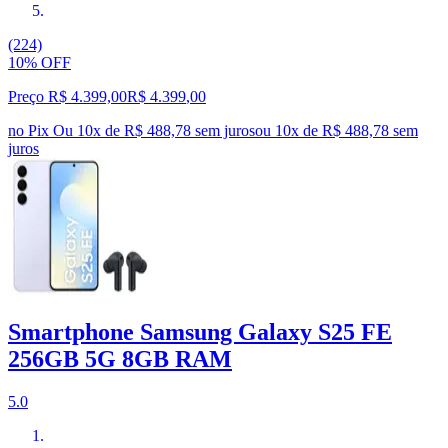
(224)
10% OFF
Preço R$ 4.399,00
R$
4.399
,
00
no Pix
Ou 10x de R$ 488,78 sem juros
ou
10
x de
R$ 488,78
sem
juros
Smartphone Samsung Galaxy S25 FE
256GB 5G 8GB RAM
5.0