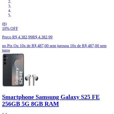
(8)
10% OFF
Preço R$ 4.382,99
R$
4.382
,
99
no Pix
Ou 10x de R$ 487,00 sem juros
ou
10
x de
R$ 487,00
sem
juros
Smartphone Samsung Galaxy S25 FE
256GB 5G 8GB RAM