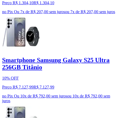
Preço R$ 1.304,10
R$
1.304
,
10
no Pix
Ou 7x de R$ 207,00 sem juros
ou
7
x de
R$ 207,00
sem juros
Smartphone Samsung Galaxy S25 Ultra
256GB Titânio
10% OFF
Preço R$ 7.127,99
R$
7.127
,
99
no Pix
Ou 10x de R$ 792,00 sem juros
ou
10
x de
R$ 792,00
sem
juros