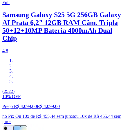
Full
Samsung Galaxy S25 5G 256GB Galaxy
AI Prata 6,2" 12GB RAM Câm. Tripla
50+12+10MP Bateria 4000mAh Dual
Chip
4.8
(2522)
10% OFF
Preço R$ 4.099,00
R$
4.099
,
00
no Pix
Ou 10x de R$ 455,44 sem juros
ou
10
x de
R$ 455,44
sem
juros