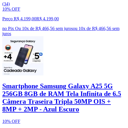
(34)
10% OFF
Preço R$ 4.199,00
R$
4.199
,
00
no Pix
Ou 10x de R$ 466,56 sem juros
ou
10
x de
R$ 466,56
sem
juros
Smartphone Samsung Galaxy A25 5G
256GB 8GB de RAM Tela Infinita de 6.5
Câmera Traseira Tripla 50MP OIS +
8MP + 2MP - Azul Escuro
10% OFF