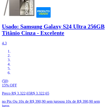
Usado: Samsung Galaxy S24 Ultra 256GB
Titânio Cinza - Excelente
4.3
(50)
15% OFF
Preço R$ 3.322,65
R$
3.322
,
65
no Pix
Ou 10x de R$ 390,90 sem juros
ou
10
x de
R$ 390,90
sem
juros