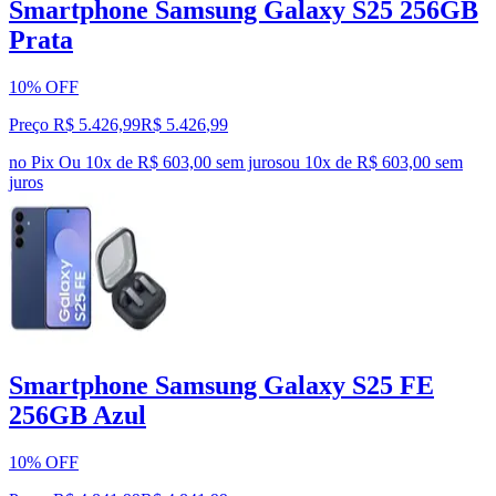
Smartphone Samsung Galaxy S25 256GB
Prata
10% OFF
Preço R$ 5.426,99
R$
5.426
,
99
no Pix
Ou 10x de R$ 603,00 sem juros
ou
10
x de
R$ 603,00
sem
juros
Smartphone Samsung Galaxy S25 FE
256GB Azul
10% OFF