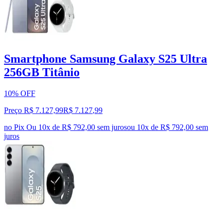
Smartphone Samsung Galaxy S25 Ultra
256GB Titânio
10% OFF
Preço R$ 7.127,99
R$
7.127
,
99
no Pix
Ou 10x de R$ 792,00 sem juros
ou
10
x de
R$ 792,00
sem
juros