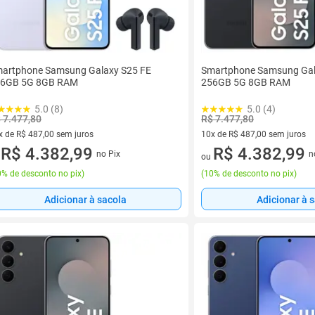
artphone Samsung Galaxy S25 FE
Smartphone Samsung Gal
6GB 5G 8GB RAM
256GB 5G 8GB RAM
5.0 (8)
5.0 (4)
 7.477,80
R$ 7.477,80
x de R$ 487,00 sem juros
10x de R$ 487,00 sem juros
vez de R$ 487,00 sem juros
R$ 4.382,99
10 vez de R$ 487,00 sem juro
R$ 4.382,99
no Pix
n
u
ou
% de desconto no pix
)
(
10% de desconto no pix
)
Adicionar à sacola
Adicionar à 