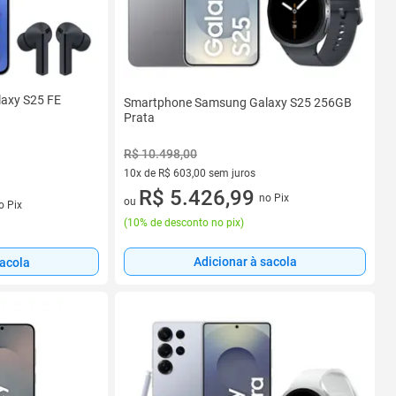
axy S25 FE
Smartphone Samsung Galaxy S25 256GB
Prata
R$ 10.498,00
10x de R$ 603,00 sem juros
10 vez de R$ 603,00 sem juros
R$ 5.426,99
no Pix
s
ou
o Pix
(
10% de desconto no pix
)
Adicionar à sacola
sacola