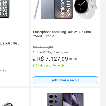
Smartphone Samsung Galaxy S25 Ultra
256GB Titânio
FE 256GB 8GB
R$ 14.998,00
10x de R$ 792,00 sem juros
10 vez de R$ 792,00 sem juros
R$ 7.127,99
no Pix
ou
(
10% de desconto no pix
)
s
o Pix
Adicionar à sacola