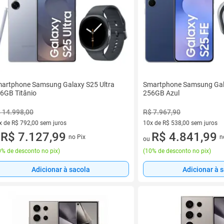
artphone Samsung Galaxy S25 Ultra
Smartphone Samsung Gal
6GB Titânio
256GB Azul
 14.998,00
R$ 7.967,90
x de R$ 792,00 sem juros
10x de R$ 538,00 sem juros
vez de R$ 792,00 sem juros
R$ 7.127,99
10 vez de R$ 538,00 sem juro
R$ 4.841,99
no Pix
n
u
ou
% de desconto no pix
)
(
10% de desconto no pix
)
Adicionar à sacola
Adicionar à 