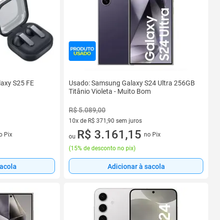
axy S25 FE
Usado: Samsung Galaxy S24 Ultra 256GB
Titânio Violeta - Muito Bom
R$ 5.089,00
10x de R$ 371,90 sem juros
s
10 vez de R$ 371,90 sem juros
R$ 3.161,15
o Pix
no Pix
ou
(
15% de desconto no pix
)
sacola
Adicionar à sacola