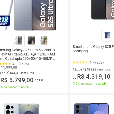
Smartphone Galaxy S25 
msung Galaxy S25 Ultra 5G 256GB
Samsung
laxy AI Titânio Azul 6,9" 12GB RAM
m. Quádrupla 200+50+10+50MP
4.7 (262)
teria 5000mAh Dual Chip
4.9 (1606)
 11.999,00
12x de R$ 399,92 sem juros
x de R$ 644,33 sem juros
12 vez de R$ 399,92 sem juro
R$ 4.319,10
n
ou
vez de R$ 644,33 sem juros
R$ 5.799,00
no Pix
u
(
10% de desconto no pix
)
% de desconto no pix
)