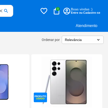
0
Boas vindas :)
Entre ou Cadastre-se
Atendimento
Ordenar por