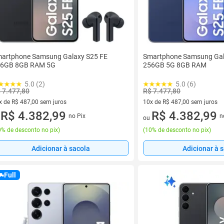
artphone Samsung Galaxy S25 FE
Smartphone Samsung Gal
6GB 8GB RAM 5G
256GB 5G 8GB RAM
5.0 (2)
5.0 (6)
 7.477,80
R$ 7.477,80
x de R$ 487,00 sem juros
10x de R$ 487,00 sem juros
vez de R$ 487,00 sem juros
R$ 4.382,99
10 vez de R$ 487,00 sem juro
R$ 4.382,99
no Pix
n
u
ou
% de desconto no pix
)
(
10% de desconto no pix
)
Adicionar à sacola
Adicionar à 
Full