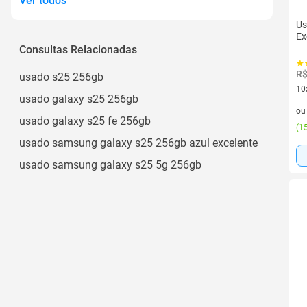
Ver todos
Us
Ex
Consultas Relacionadas
R$
usado s25 256gb
10
usado galaxy s25 256gb
10 
o
usado galaxy s25 fe 256gb
(
15
usado samsung galaxy s25 256gb azul excelente
usado samsung galaxy s25 5g 256gb