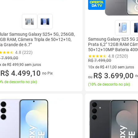
lular Samsung Galaxy S25+ 5G, 256GB,
Samsung Galaxy S25 5G 
GB RAM, Câmera Tripla de 50+12+10,
Prata 6,2" 12GB RAM Câm.
la Grande de 6.7"
50+12+10MP Bateria 400
4.8 (222)
4.8 (2520)
 7.999,00
R$ 7.499,00
x de R$ 499,90 sem juros
10x de R$ 411,00 sem juros
vez de R$ 499,90 sem juros
R$ 4.499,10
no Pix
10 vez de R$ 411,00 sem juro
R$ 3.699,00
u
n
ou
% de desconto no pix
)
(
10% de desconto no pix
)