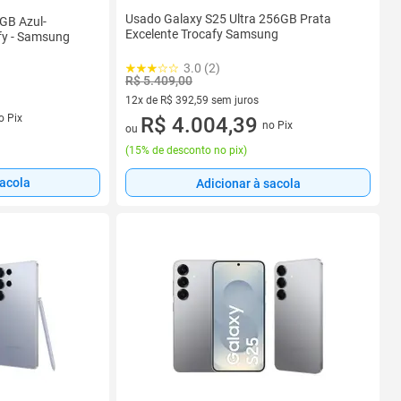
Usado Galaxy S25 Ultra 256GB Prata
GB Azul-
Excelente Trocafy Samsung
afy - Samsung
3.0 (2)
R$ 5.409,00
12x de R$ 392,59 sem juros
s
o Pix
12 vez de R$ 392,59 sem juros
R$ 4.004,39
no Pix
ou
(
15% de desconto no pix
)
sacola
Adicionar à sacola