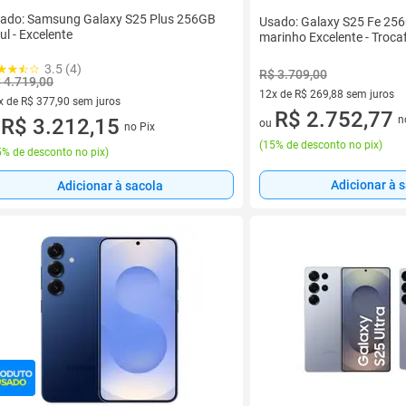
ado: Samsung Galaxy S25 Plus 256GB
Usado: Galaxy S25 Fe 256
ul - Excelente
marinho Excelente - Troc
3.5 (4)
R$ 3.709,00
 4.719,00
12x de R$ 269,88 sem juros
x de R$ 377,90 sem juros
12 vez de R$ 269,88 sem juro
R$ 2.752,77
n
vez de R$ 377,90 sem juros
R$ 3.212,15
ou
no Pix
u
(
15% de desconto no pix
)
% de desconto no pix
)
Adicionar à 
Adicionar à sacola