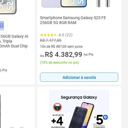
Smartphone Samsung Galaxy S25 FE
256GB 5G 8GB RAM
4.6 (22)
256GB Galaxy AI
R$ 7.477,80
 Tripla
0mAh Dual Chip
10x de R$ 487,00 sem juros
10 vez de R$ 487,00 sem juros
R$ 4.382,99
no Pix
ou
(
10% de desconto no pix
)
s
o Pix
Adicionar à sacola