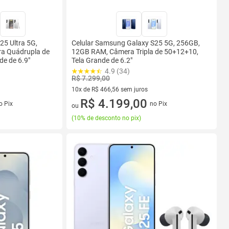
25 Ultra 5G,
Celular Samsung Galaxy S25 5G, 256GB,
a Quádrupla de
12GB RAM, Câmera Tripla de 50+12+10,
e de 6.9"
Tela Grande de 6.2"
4.9 (34)
R$ 7.299,00
10x de R$ 466,56 sem juros
s
10 vez de R$ 466,56 sem juros
R$ 4.199,00
o Pix
no Pix
ou
(
10% de desconto no pix
)