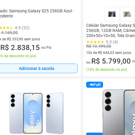
ado: Samsung Galaxy S25 256GB Azul -
celente
Celular Samsung Galaxy S
4.9 (32)
256GB, 12GB RAM, Câmer
 4.169,00
200+50+10+50, Tela Grand
x de R$ 333,90 sem juros
5.0 (4)
vez de R$ 333,90 sem juros
R$ 2.838,15
R$ 10.499,00
no Pix
u
10x de R$ 644,33 sem juros
% de desconto no pix
)
10 vez de R$ 644,33 sem juro
R$ 5.799,00
n
ou
Adicionar à sacola
(
10% de desconto no pix
)
Full