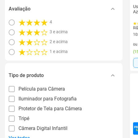
Us
Avaliação
Az
4
R$
3 e acima
10
10 
2 e acima
o
1 e acima
(
15
Tipo de produto
Película para Câmera
Iluminador para Fotografia
Protetor de Tela para Câmera
Tripé
Câmera Digital Infantil