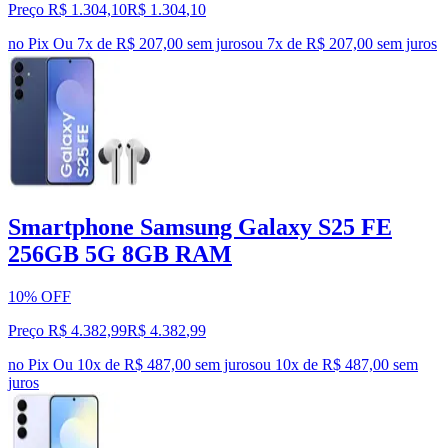
Preço R$ 1.304,10
R$
1.304
,
10
no Pix
Ou 7x de R$ 207,00 sem juros
ou
7
x de
R$ 207,00
sem juros
Smartphone Samsung Galaxy S25 FE
256GB 5G 8GB RAM
10% OFF
Preço R$ 4.382,99
R$
4.382
,
99
no Pix
Ou 10x de R$ 487,00 sem juros
ou
10
x de
R$ 487,00
sem
juros