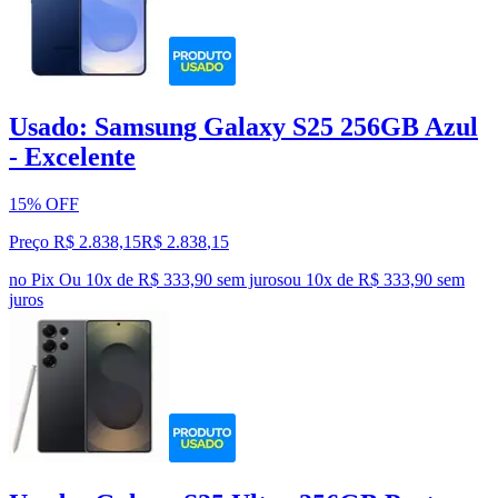
Usado: Samsung Galaxy S25 256GB Azul
- Excelente
15% OFF
Preço R$ 2.838,15
R$
2.838
,
15
no Pix
Ou 10x de R$ 333,90 sem juros
ou
10
x de
R$ 333,90
sem
juros