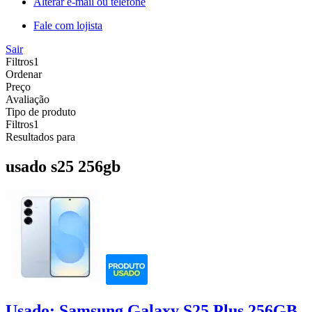
Alterar e-mail ou telefone
Fale com lojista
Sair
Filtros
1
Ordenar
Preço
Avaliação
Tipo de produto
Filtros
1
Resultados para
usado s25 256gb
Usado: Samsung Galaxy S25 Plus 256GB