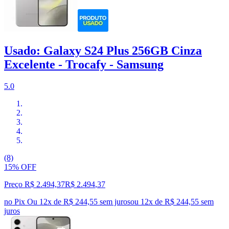
Usado: Galaxy S24 Plus 256GB Cinza
Excelente - Trocafy - Samsung
5.0
(8)
15% OFF
Preço R$ 2.494,37
R$
2.494
,
37
no Pix
Ou 12x de R$ 244,55 sem juros
ou
12
x de
R$ 244,55
sem
juros