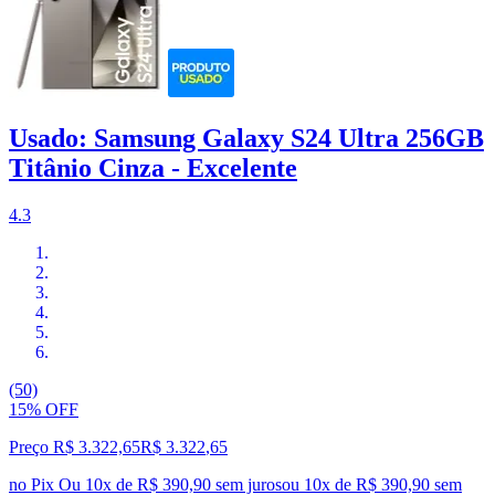
Usado: Samsung Galaxy S24 Ultra 256GB
Titânio Cinza - Excelente
4.3
(50)
15% OFF
Preço R$ 3.322,65
R$
3.322
,
65
no Pix
Ou 10x de R$ 390,90 sem juros
ou
10
x de
R$ 390,90
sem