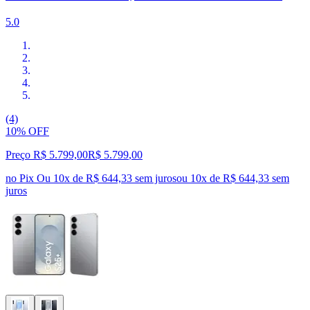
5.0
(4)
10% OFF
Preço R$ 5.799,00
R$
5.799
,
00
no Pix
Ou 10x de R$ 644,33 sem juros
ou
10
x de
R$ 644,33
sem
juros