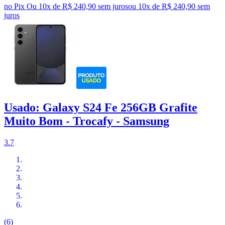
no Pix
Ou 10x de R$ 240,90 sem juros
ou
10
x de
R$ 240,90
sem
juros
Usado: Galaxy S24 Fe 256GB Grafite
Muito Bom - Trocafy - Samsung
3.7
(6)