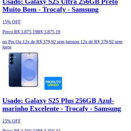
Usado: Galaxy S25 Ultra 256GB Preto
Muito Bom - Trocafy - Samsung
15% OFF
Preço R$ 3.875,19
R$
3.875
,
19
no Pix
Ou 12x de R$ 379,92 sem juros
ou
12
x de
R$ 379,92
sem
juros
Usado: Galaxy S25 Plus 256GB Azul-
marinho Excelente - Trocafy - Samsung
15% OFF
Preço R$ 3.350,32
R$
3.350
,
32