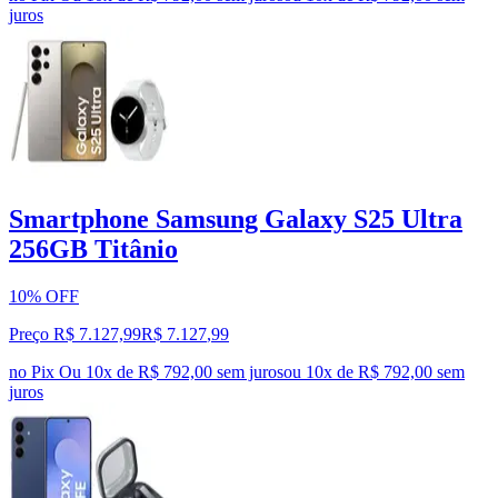
juros
Smartphone Samsung Galaxy S25 Ultra
256GB Titânio
10% OFF
Preço R$ 7.127,99
R$
7.127
,
99
no Pix
Ou 10x de R$ 792,00 sem juros
ou
10
x de
R$ 792,00
sem
juros