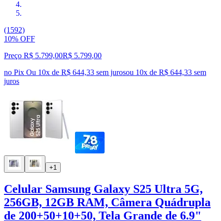
(1592)
10% OFF
Preço R$ 5.799,00
R$
5.799
,
00
no Pix
Ou 10x de R$ 644,33 sem juros
ou
10
x de
R$ 644,33
sem
juros
+1
Celular Samsung Galaxy S25 Ultra 5G,
256GB, 12GB RAM, Câmera Quádrupla
de 200+50+10+50, Tela Grande de 6.9"