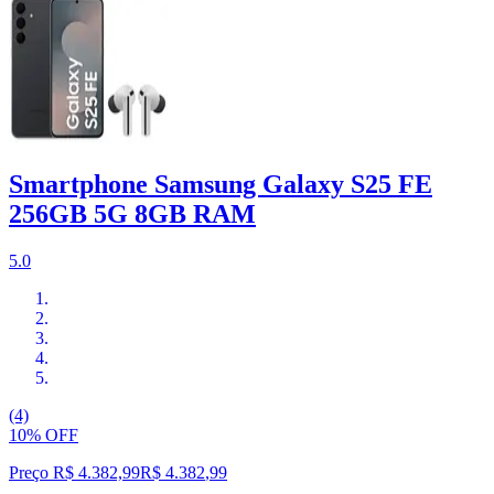
Smartphone Samsung Galaxy S25 FE
256GB 5G 8GB RAM
5.0
(4)
10% OFF
Preço R$ 4.382,99
R$
4.382
,
99