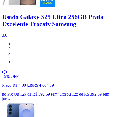
Usado Galaxy S25 Ultra 256GB Prata
Excelente Trocafy Samsung
3.0
(2)
15% OFF
Preço R$ 4.004,39
R$
4.004
,
39
no Pix
Ou 12x de R$ 392,59 sem juros
ou
12
x de
R$ 392,59
sem
juros