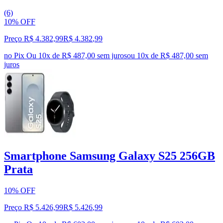
(6)
10% OFF
Preço R$ 4.382,99
R$
4.382
,
99
no Pix
Ou 10x de R$ 487,00 sem juros
ou
10
x de
R$ 487,00
sem
juros
Smartphone Samsung Galaxy S25 256GB
Prata
10% OFF
Preço R$ 5.426,99
R$
5.426
,
99