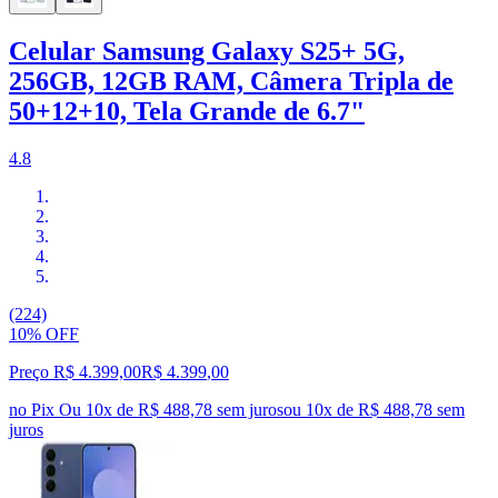
Celular Samsung Galaxy S25+ 5G,
256GB, 12GB RAM, Câmera Tripla de
50+12+10, Tela Grande de 6.7"
4.8
(224)
10% OFF
Preço R$ 4.399,00
R$
4.399
,
00
no Pix
Ou 10x de R$ 488,78 sem juros
ou
10
x de
R$ 488,78
sem
juros