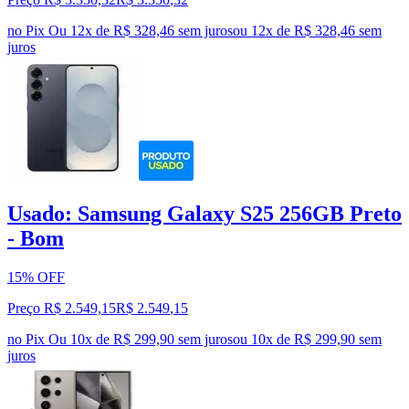
no Pix
Ou 12x de R$ 328,46 sem juros
ou
12
x de
R$ 328,46
sem
juros
Usado: Samsung Galaxy S25 256GB Preto
- Bom
15% OFF
Preço R$ 2.549,15
R$
2.549
,
15
no Pix
Ou 10x de R$ 299,90 sem juros
ou
10
x de
R$ 299,90
sem
juros