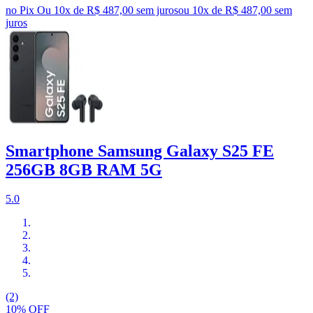
no Pix
Ou 10x de R$ 487,00 sem juros
ou
10
x de
R$ 487,00
sem
juros
Smartphone Samsung Galaxy S25 FE
256GB 8GB RAM 5G
5.0
(2)
10% OFF