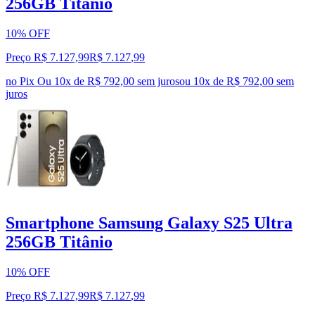
256GB Titânio
10% OFF
Preço R$ 7.127,99
R$
7.127
,
99
no Pix
Ou 10x de R$ 792,00 sem juros
ou
10
x de
R$ 792,00
sem
juros
Smartphone Samsung Galaxy S25 Ultra
256GB Titânio
10% OFF
Preço R$ 7.127,99
R$
7.127
,
99