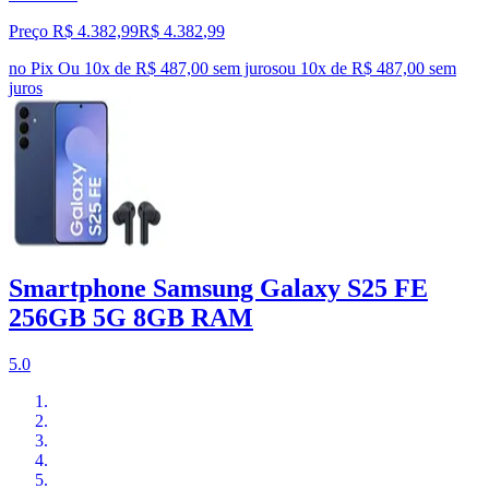
Preço R$ 4.382,99
R$
4.382
,
99
no Pix
Ou 10x de R$ 487,00 sem juros
ou
10
x de
R$ 487,00
sem
juros
Smartphone Samsung Galaxy S25 FE
256GB 5G 8GB RAM
5.0