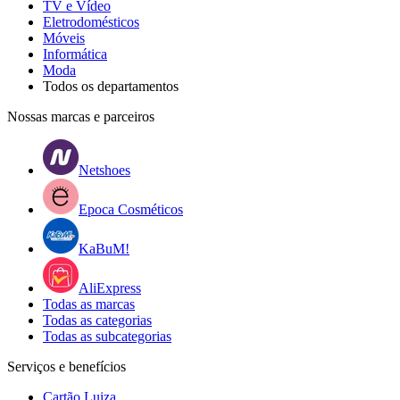
TV e Vídeo
Eletrodomésticos
Móveis
Informática
Moda
Todos os departamentos
Nossas marcas e parceiros
Netshoes
Epoca Cosméticos
KaBuM!
AliExpress
Todas as marcas
Todas as categorias
Todas as subcategorias
Serviços e benefícios
Cartão Luiza