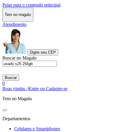
Pular para o conteudo principal
Tem no magalu
Atendimento
Digite seu CEP
Buscar no Magalu
Buscar
0
Boas vindas :)
Entre ou Cadastre-se
Tem no Magalu
Departamentos
Celulares e Smartphones