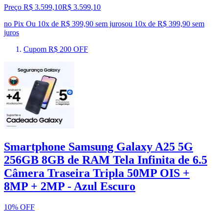
Preço R$ 3.599,10
R$
3.599
,
10
no Pix
Ou 10x de R$ 399,90 sem juros
ou
10
x de
R$ 399,90
sem
juros
Cupom R$ 200 OFF
Smartphone Samsung Galaxy A25 5G
256GB 8GB de RAM Tela Infinita de 6.5
Câmera Traseira Tripla 50MP OIS +
8MP + 2MP - Azul Escuro
10% OFF