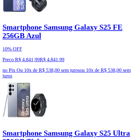
Smartphone Samsung Galaxy S25 FE
256GB Azul
10% OFF
Preço R$ 4.841,99
R$
4.841
,
99
no Pix
Ou 10x de R$ 538,00 sem juros
ou
10
x de
R$ 538,00
sem
juros
Smartphone Samsung Galaxy S25 Ultra