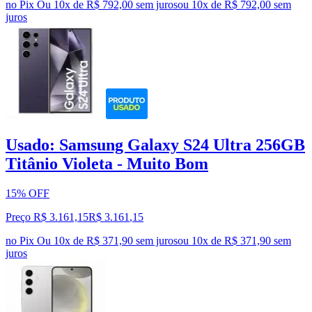
no Pix
Ou 10x de R$ 792,00 sem juros
ou
10
x de
R$ 792,00
sem
juros
Usado: Samsung Galaxy S24 Ultra 256GB
Titânio Violeta - Muito Bom
15% OFF
Preço R$ 3.161,15
R$
3.161
,
15
no Pix
Ou 10x de R$ 371,90 sem juros
ou
10
x de
R$ 371,90
sem
juros