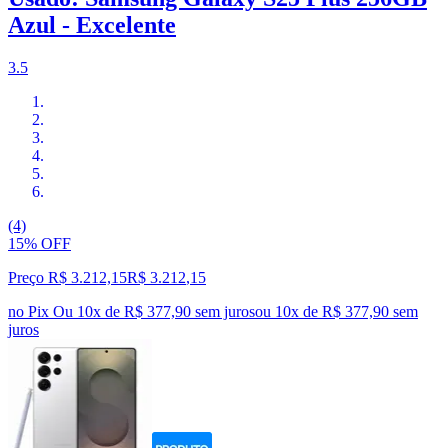
Azul - Excelente
3.5
(4)
15% OFF
Preço R$ 3.212,15
R$
3.212
,
15
no Pix
Ou 10x de R$ 377,90 sem juros
ou
10
x de
R$ 377,90
sem
juros