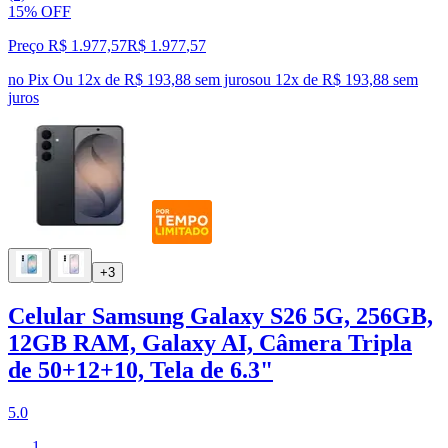
15% OFF
Preço R$ 1.977,57
R$
1.977
,
57
no Pix
Ou 12x de R$ 193,88 sem juros
ou
12
x de
R$ 193,88
sem
juros
+3
Celular Samsung Galaxy S26 5G, 256GB,
12GB RAM, Galaxy AI, Câmera Tripla
de 50+12+10, Tela de 6.3"
5.0