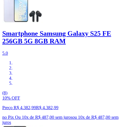
Smartphone Samsung Galaxy S25 FE
256GB 5G 8GB RAM
5.0
(8)
10% OFF
Preço R$ 4.382,99
R$
4.382
,
99
no Pix
Ou 10x de R$ 487,00 sem juros
ou
10
x de
R$ 487,00
sem
juros