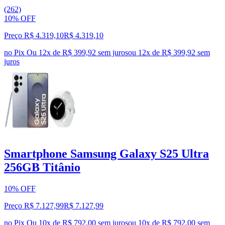
(262)
10% OFF
Preço R$ 4.319,10
R$
4.319
,
10
no Pix
Ou 12x de R$ 399,92 sem juros
ou
12
x de
R$ 399,92
sem
juros
Smartphone Samsung Galaxy S25 Ultra
256GB Titânio
10% OFF
Preço R$ 7.127,99
R$
7.127
,
99
no Pix
Ou 10x de R$ 792,00 sem juros
ou
10
x de
R$ 792,00
sem