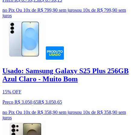
no Pix
Ou 10x de R$ 799,90 sem juros
ou
10
x de
R$ 799,90
sem
juros
Usado: Samsung Galaxy S25 Plus 256GB
Azul Claro - Muito Bom
15% OFF
Preço R$ 3.050,65
R$
3.050
,
65
no Pix
Ou 10x de R$ 358,90 sem juros
ou
10
x de
R$ 358,90
sem
juros