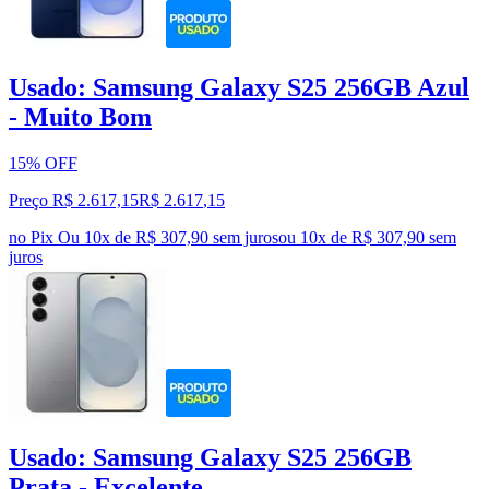
Usado: Samsung Galaxy S25 256GB Azul
- Muito Bom
15% OFF
Preço R$ 2.617,15
R$
2.617
,
15
no Pix
Ou 10x de R$ 307,90 sem juros
ou
10
x de
R$ 307,90
sem
juros
Usado: Samsung Galaxy S25 256GB
Prata - Excelente