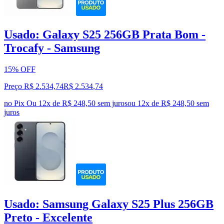
Usado: Galaxy S25 256GB Prata Bom -
Trocafy - Samsung
15% OFF
Preço R$ 2.534,74
R$
2.534
,
74
no Pix
Ou 12x de R$ 248,50 sem juros
ou
12
x de
R$ 248,50
sem
juros
Usado: Samsung Galaxy S25 Plus 256GB
Preto - Excelente