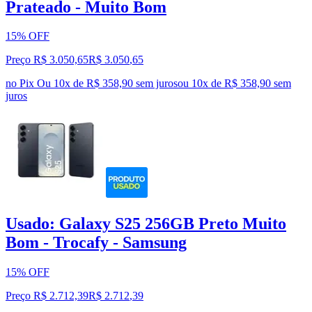
Prateado - Muito Bom
15% OFF
Preço R$ 3.050,65
R$
3.050
,
65
no Pix
Ou 10x de R$ 358,90 sem juros
ou
10
x de
R$ 358,90
sem
juros
Usado: Galaxy S25 256GB Preto Muito
Bom - Trocafy - Samsung
15% OFF
Preço R$ 2.712,39
R$
2.712
,
39