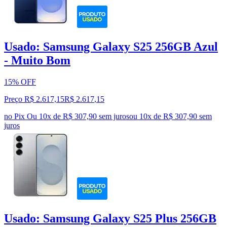
Usado: Samsung Galaxy S25 256GB Azul
- Muito Bom
15% OFF
Preço R$ 2.617,15
R$
2.617
,
15
no Pix
Ou 10x de R$ 307,90 sem juros
ou
10
x de
R$ 307,90
sem
juros
Usado: Samsung Galaxy S25 Plus 256GB