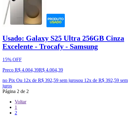
Usado: Galaxy S25 Ultra 256GB Cinza
Excelente - Trocafy - Samsung
15% OFF
Preço R$ 4.004,39
R$
4.004
,
39
no Pix
Ou 12x de R$ 392,59 sem juros
ou
12
x de
R$ 392,59
sem
juros
Página
2
de
2
Voltar
1
2