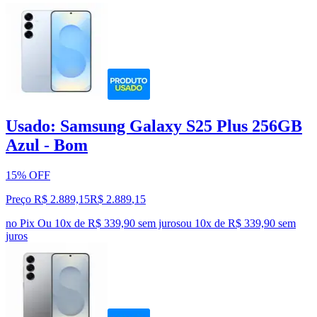
Usado: Samsung Galaxy S25 Plus 256GB
Azul - Bom
15% OFF
Preço R$ 2.889,15
R$
2.889
,
15
no Pix
Ou 10x de R$ 339,90 sem juros
ou
10
x de
R$ 339,90
sem
juros