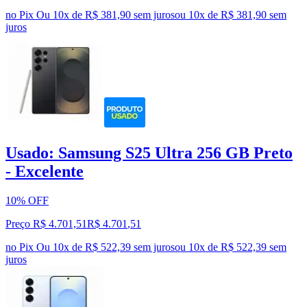
no Pix
Ou 10x de R$ 381,90 sem juros
ou
10
x de
R$ 381,90
sem
juros
Usado: Samsung S25 Ultra 256 GB Preto
- Excelente
10% OFF
Preço R$ 4.701,51
R$
4.701
,
51
no Pix
Ou 10x de R$ 522,39 sem juros
ou
10
x de
R$ 522,39
sem
juros