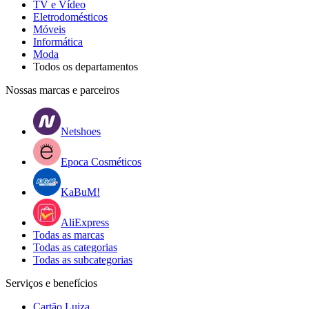
TV e Vídeo
Eletrodomésticos
Móveis
Informática
Moda
Todos os departamentos
Nossas marcas e parceiros
Netshoes
Epoca Cosméticos
KaBuM!
AliExpress
Todas as marcas
Todas as categorias
Todas as subcategorias
Serviços e benefícios
Cartão Luiza