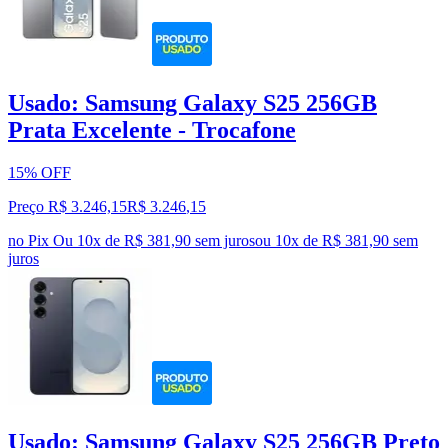
Usado: Samsung Galaxy S25 256GB
Prata Excelente - Trocafone
15% OFF
Preço R$ 3.246,15
R$
3.246
,
15
no Pix
Ou 10x de R$ 381,90 sem juros
ou
10
x de
R$ 381,90
sem
juros
Usado: Samsung Galaxy S25 256GB Preto