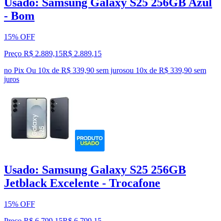
Usado: Samsung Galaxy S25 256GB Azul
- Bom
15% OFF
Preço R$ 2.889,15
R$
2.889
,
15
no Pix
Ou 10x de R$ 339,90 sem juros
ou
10
x de
R$ 339,90
sem
juros
Usado: Samsung Galaxy S25 256GB
Jetblack Excelente - Trocafone
15% OFF
Preço R$ 6.799,15
R$
6.799
,
15