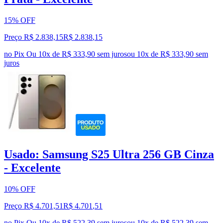
15% OFF
Preço R$ 2.838,15
R$
2.838
,
15
no Pix
Ou 10x de R$ 333,90 sem juros
ou
10
x de
R$ 333,90
sem
juros
Usado: Samsung S25 Ultra 256 GB Cinza
- Excelente
10% OFF
Preço R$ 4.701,51
R$
4.701
,
51
no Pix
Ou 10x de R$ 522,39 sem juros
ou
10
x de
R$ 522,39
sem