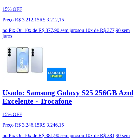
15% OFF
Preço R$ 3.212,15
R$
3.212
,
15
no Pix
Ou 10x de R$ 377,90 sem juros
ou
10
x de
R$ 377,90
sem
juros
Usado: Samsung Galaxy S25 256GB Azul
Excelente - Trocafone
15% OFF
Preço R$ 3.246,15
R$
3.246
,
15
no Pix
Ou 10x de R$ 381,90 sem juros
ou
10
x de
R$ 381,90
sem