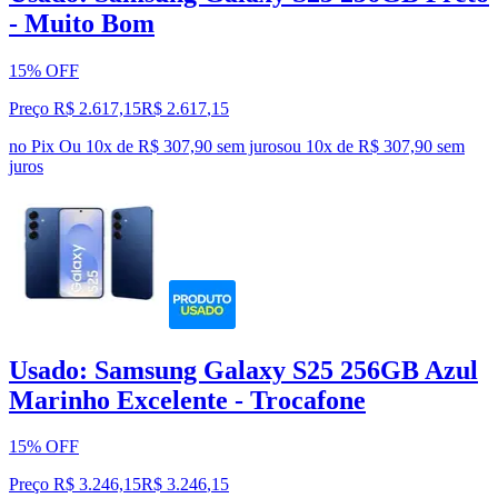
- Muito Bom
15% OFF
Preço R$ 2.617,15
R$
2.617
,
15
no Pix
Ou 10x de R$ 307,90 sem juros
ou
10
x de
R$ 307,90
sem
juros
Usado: Samsung Galaxy S25 256GB Azul
Marinho Excelente - Trocafone
15% OFF
Preço R$ 3.246,15
R$
3.246
,
15