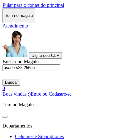
Pular para o conteudo principal
Tem no magalu
Atendimento
Digite seu CEP
Buscar no Magalu
Buscar
0
Boas vindas :)
Entre ou Cadastre-se
Tem no Magalu
Departamentos
Celulares e Smartphones