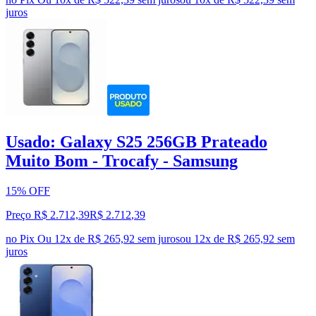
juros
Usado: Galaxy S25 256GB Prateado
Muito Bom - Trocafy - Samsung
15% OFF
Preço R$ 2.712,39
R$
2.712
,
39
no Pix
Ou 12x de R$ 265,92 sem juros
ou
12
x de
R$ 265,92
sem
juros