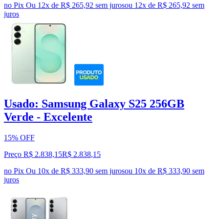
no Pix
Ou 12x de R$ 265,92 sem juros
ou
12
x de
R$ 265,92
sem
juros
Usado: Samsung Galaxy S25 256GB
Verde - Excelente
15% OFF
Preço R$ 2.838,15
R$
2.838
,
15
no Pix
Ou 10x de R$ 333,90 sem juros
ou
10
x de
R$ 333,90
sem
juros