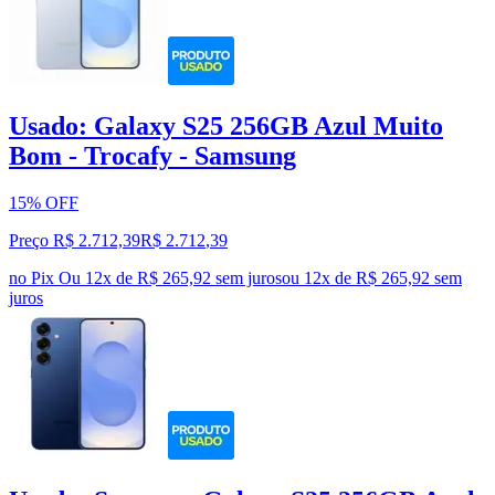
Usado: Galaxy S25 256GB Azul Muito
Bom - Trocafy - Samsung
15% OFF
Preço R$ 2.712,39
R$
2.712
,
39
no Pix
Ou 12x de R$ 265,92 sem juros
ou
12
x de
R$ 265,92
sem
juros