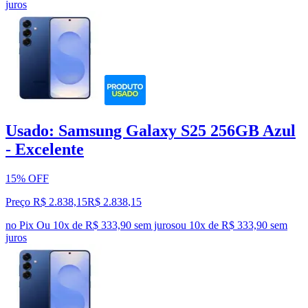
juros
Usado: Samsung Galaxy S25 256GB Azul
- Excelente
15% OFF
Preço R$ 2.838,15
R$
2.838
,
15
no Pix
Ou 10x de R$ 333,90 sem juros
ou
10
x de
R$ 333,90
sem
juros