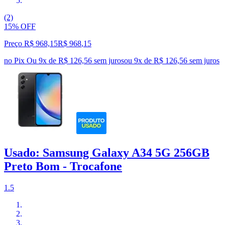
(2)
15% OFF
Preço R$ 968,15
R$
968
,
15
no Pix
Ou 9x de R$ 126,56 sem juros
ou
9
x de
R$ 126,56
sem juros
Usado: Samsung Galaxy A34 5G 256GB
Preto Bom - Trocafone
1.5