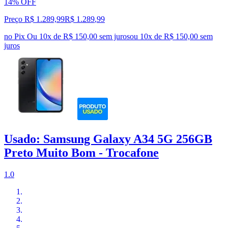
14% OFF
Preço R$ 1.289,99
R$
1.289
,
99
no Pix
Ou 10x de R$ 150,00 sem juros
ou
10
x de
R$ 150,00
sem
juros
Usado: Samsung Galaxy A34 5G 256GB
Preto Muito Bom - Trocafone
1.0