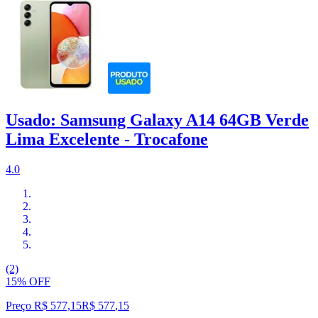
Usado: Samsung Galaxy A14 64GB Verde
Lima Excelente - Trocafone
4.0
(2)
15% OFF
Preço R$ 577,15
R$
577
,
15