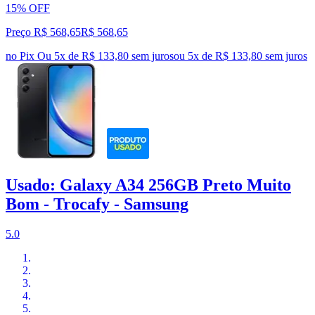
15% OFF
Preço R$ 568,65
R$
568
,
65
no Pix
Ou 5x de R$ 133,80 sem juros
ou
5
x de
R$ 133,80
sem juros
Usado: Galaxy A34 256GB Preto Muito
Bom - Trocafy - Samsung
5.0