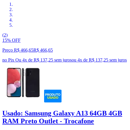
(2)
15% OFF
Preço R$ 466,65
R$
466
,
65
no Pix
Ou 4x de R$ 137,25 sem juros
ou
4
x de
R$ 137,25
sem juros
Usado: Samsung Galaxy A13 64GB 4GB
RAM Preto Outlet - Trocafone