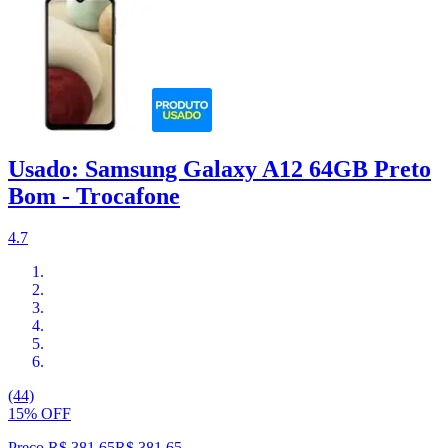
Usado: Samsung Galaxy A12 64GB Preto
Bom - Trocafone
4.7
(44)
15% OFF
Preço R$ 381,65
R$
381
,
65