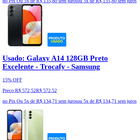
no Pix
Ou 5x de R$ 135,80 sem juros
ou
5
x de
R$ 135,80
sem juros
Usado: Galaxy A14 128GB Preto
Excelente - Trocafy - Samsung
15% OFF
Preço R$ 572,52
R$
572
,
52
no Pix
Ou 5x de R$ 134,71 sem juros
ou
5
x de
R$ 134,71
sem juros