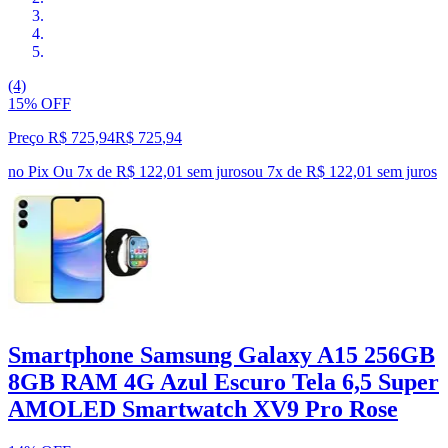
(4)
15% OFF
Preço R$ 725,94
R$
725
,
94
no Pix
Ou 7x de R$ 122,01 sem juros
ou
7
x de
R$ 122,01
sem juros
Smartphone Samsung Galaxy A15 256GB
8GB RAM 4G Azul Escuro Tela 6,5 Super
AMOLED Smartwatch XV9 Pro Rose