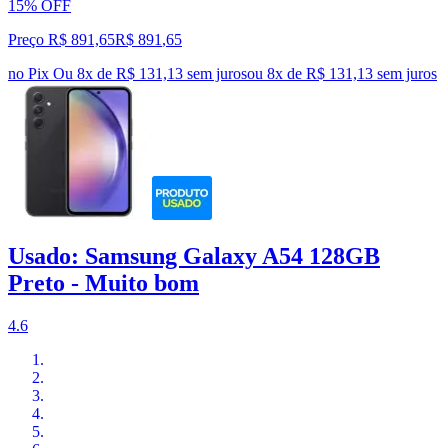
15% OFF
Preço R$ 891,65
R$
891
,
65
no Pix
Ou 8x de R$ 131,13 sem juros
ou
8
x de
R$ 131,13
sem juros
Usado: Samsung Galaxy A54 128GB
Preto - Muito bom
4.6