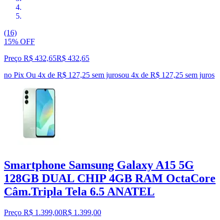
(16)
15% OFF
Preço R$ 432,65
R$
432
,
65
no Pix
Ou 4x de R$ 127,25 sem juros
ou
4
x de
R$ 127,25
sem juros
Smartphone Samsung Galaxy A15 5G
128GB DUAL CHIP 4GB RAM OctaCore
Câm.Tripla Tela 6.5 ANATEL
Preço R$ 1.399,00
R$
1.399
,
00