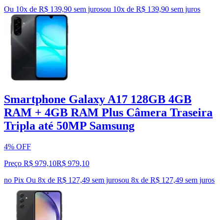
Ou 10x de R$ 139,90 sem juros
ou
10
x de
R$ 139,90
sem juros
Smartphone Galaxy A17 128GB 4GB
RAM + 4GB RAM Plus Câmera Traseira
Tripla até 50MP Samsung
4% OFF
Preço R$ 979,10
R$
979
,
10
no Pix
Ou 8x de R$ 127,49 sem juros
ou
8
x de
R$ 127,49
sem juros