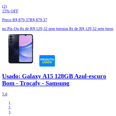
(2)
15% OFF
Preço R$ 879,37
R$
879
,
37
no Pix
Ou 8x de R$ 129,32 sem juros
ou
8
x de
R$ 129,32
sem juros
Usado: Galaxy A15 128GB Azul-escuro
Bom - Trocafy - Samsung
5.0