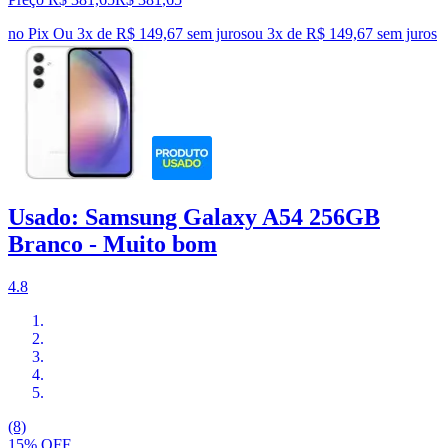
no Pix
Ou 3x de R$ 149,67 sem juros
ou
3
x de
R$ 149,67
sem juros
Usado: Samsung Galaxy A54 256GB
Branco - Muito bom
4.8
(8)
15% OFF