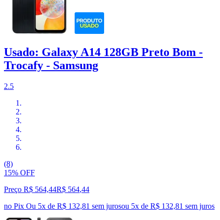
Usado: Galaxy A14 128GB Preto Bom -
Trocafy - Samsung
2.5
(8)
15% OFF
Preço R$ 564,44
R$
564
,
44
no Pix
Ou 5x de R$ 132,81 sem juros
ou
5
x de
R$ 132,81
sem juros