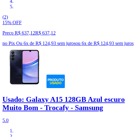
(2)
15% OFF
Preço R$ 637,12
R$
637
,
12
no Pix
Ou 6x de R$ 124,93 sem juros
ou
6
x de
R$ 124,93
sem juros
Usado: Galaxy A15 128GB Azul escuro
Muito Bom - Trocafy - Samsung
5.0