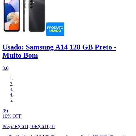
Usado: Samsung A14 128 GB Preto -
Muito Bom
3.0
(8)
10% OFF
Preço R$ 611,10
R$
611
,
10