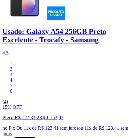
Usado: Galaxy A54 256GB Preto
Excelente - Trocafy - Samsung
4.5
(4)
15% OFF
Preço R$ 1.153,92
R$
1.153
,
92
no Pix
Ou 11x de R$ 123,41 sem juros
ou
11
x de
R$ 123,41
sem
juros