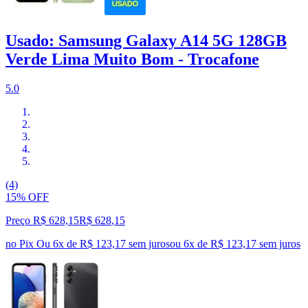
Usado: Samsung Galaxy A14 5G 128GB
Verde Lima Muito Bom - Trocafone
5.0
(4)
15% OFF
Preço R$ 628,15
R$
628
,
15
no Pix
Ou 6x de R$ 123,17 sem juros
ou
6
x de
R$ 123,17
sem juros