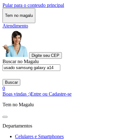
Pular para o conteudo principal
Tem no magalu
Atendimento
Digite seu CEP
Buscar no Magalu
Buscar
0
Boas vindas :)
Entre ou Cadastre-se
Tem no Magalu
Departamentos
Celulares e Smartphones