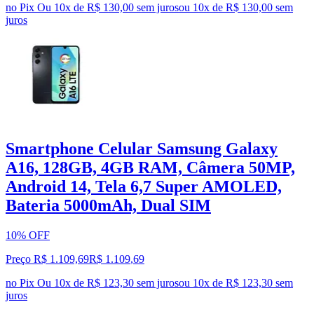
no Pix
Ou 10x de R$ 130,00 sem juros
ou
10
x de
R$ 130,00
sem
juros
Smartphone Celular Samsung Galaxy
A16, 128GB, 4GB RAM, Câmera 50MP,
Android 14, Tela 6,7 Super AMOLED,
Bateria 5000mAh, Dual SIM
10% OFF
Preço R$ 1.109,69
R$
1.109
,
69
no Pix
Ou 10x de R$ 123,30 sem juros
ou
10
x de
R$ 123,30
sem
juros