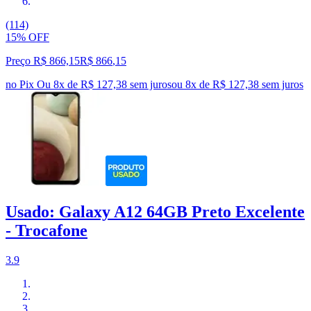
(114)
15% OFF
Preço R$ 866,15
R$
866
,
15
no Pix
Ou 8x de R$ 127,38 sem juros
ou
8
x de
R$ 127,38
sem juros
Usado: Galaxy A12 64GB Preto Excelente
- Trocafone
3.9