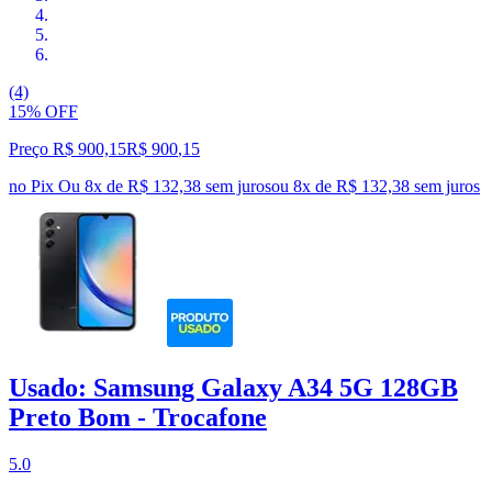
(4)
15% OFF
Preço R$ 900,15
R$
900
,
15
no Pix
Ou 8x de R$ 132,38 sem juros
ou
8
x de
R$ 132,38
sem juros
Usado: Samsung Galaxy A34 5G 128GB
Preto Bom - Trocafone
5.0