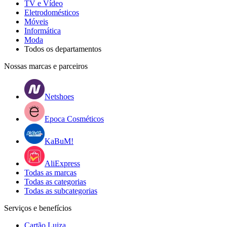
TV e Vídeo
Eletrodomésticos
Móveis
Informática
Moda
Todos os departamentos
Nossas marcas e parceiros
Netshoes
Epoca Cosméticos
KaBuM!
AliExpress
Todas as marcas
Todas as categorias
Todas as subcategorias
Serviços e benefícios
Cartão Luiza