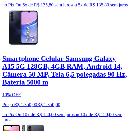
no Pix
Ou 5x de R$ 135,80 sem juros
ou
5
x de
R$ 135,80
sem juros
Smartphone Celular Samsung Galaxy
A15 5G 128GB, 4GB RAM, Android 14,
Câmera 50 MP, Tela 6,5 polegadas 90 Hz,
Bateria 5000 m
10% OFF
Preço R$ 1.350,00
R$
1.350
,
00
no Pix
Ou 10x de R$ 150,00 sem juros
ou
10
x de
R$ 150,00
sem
juros