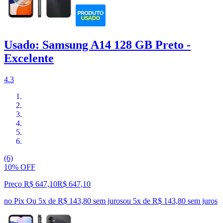
Usado: Samsung A14 128 GB Preto -
Excelente
4.3
(6)
10% OFF
Preço R$ 647,10
R$
647
,
10
no Pix
Ou 5x de R$ 143,80 sem juros
ou
5
x de
R$ 143,80
sem juros