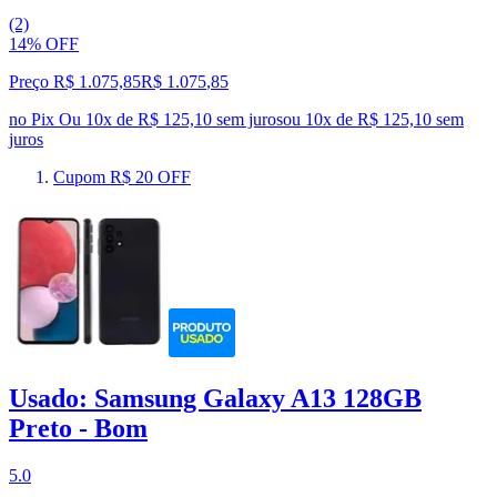
(2)
14% OFF
Preço R$ 1.075,85
R$
1.075
,
85
no Pix
Ou 10x de R$ 125,10 sem juros
ou
10
x de
R$ 125,10
sem
juros
Cupom R$ 20 OFF
Usado: Samsung Galaxy A13 128GB
Preto - Bom
5.0