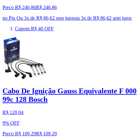
Preço R$ 246,86
R$
246
,
86
no Pix
Ou 3x de R$ 86,62 sem juros
ou
3
x de
R$ 86,62
sem juros
Cupom R$ 40 OFF
Cabo De Ignição Gauss Equivalente F 000
99c 128 Bosch
R$ 120,04
9% OFF
Preço R$ 109,29
R$
109
,
29