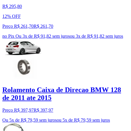
R$ 295,80
12% OFF
Preço R$ 261,70
R$
261
,
70
no Pix
Ou 3x de R$ 91,82 sem juros
ou
3
x de
R$ 91,82
sem juros
Rolamento Caixa de Direcao BMW 128
de 2011 ate 2015
Preço R$ 397,97
R$
397
,
97
Ou 5x de R$ 79,59 sem juros
ou
5
x de
R$ 79,59
sem juros