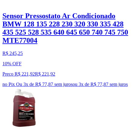
Sensor Pressostato Ar Condicionado
BMW 128 135 228 230 320 330 335 428
435 525 528 535 640 645 650 740 745 750
MTE77004
R$ 245,25
10% OFF
Preço R$ 221,92
R$
221
,
92
no Pix
Ou 3x de R$ 77,87 sem juros
ou
3
x de
R$ 77,87
sem juros