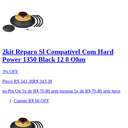
2kit Reparo Sl Compatível Com Hard
Power 1350 Black 12 8 Ohm
3% OFF
Preço R$ 343,38
R$
343
,
38
no Pix
Ou 5x de R$ 70,80 sem juros
ou
5
x de
R$ 70,80
sem juros
Cupom R$ 60 OFF