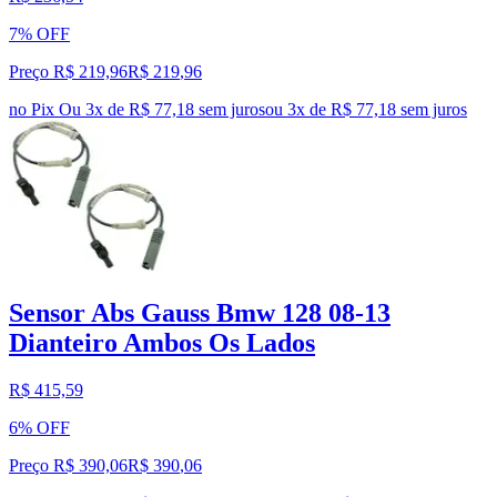
7% OFF
Preço R$ 219,96
R$
219
,
96
no Pix
Ou 3x de R$ 77,18 sem juros
ou
3
x de
R$ 77,18
sem juros
Sensor Abs Gauss Bmw 128 08-13
Dianteiro Ambos Os Lados
R$ 415,59
6% OFF
Preço R$ 390,06
R$
390
,
06