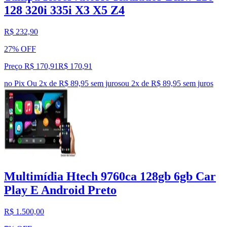
128 320i 335i X3 X5 Z4
R$ 232,90
27% OFF
Preço R$ 170,91
R$
170
,
91
no Pix
Ou 2x de R$ 89,95 sem juros
ou
2
x de
R$ 89,95
sem juros
Multimídia Htech 9760ca 128gb 6gb Car
Play E Android Preto
R$ 1.500,00