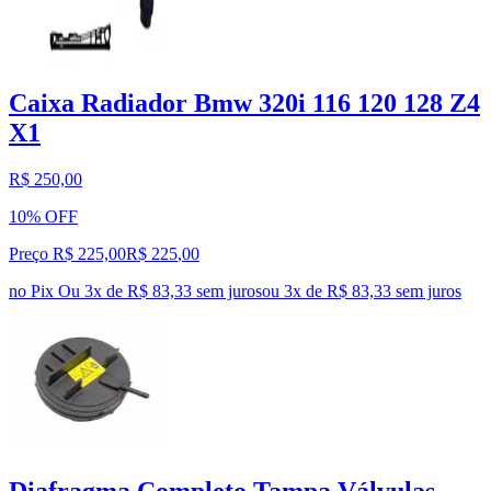
Caixa Radiador Bmw 320i 116 120 128 Z4
X1
R$ 250,00
10% OFF
Preço R$ 225,00
R$
225
,
00
no Pix
Ou 3x de R$ 83,33 sem juros
ou
3
x de
R$ 83,33
sem juros