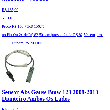
R$ 165,00
5% OFF
Preço R$ 156,75
R$
156
,
75
no Pix
Ou 2x de R$ 82,50 sem juros
ou
2
x de
R$ 82,50
sem juros
Cupom R$ 20 OFF
Sensor Abs Gauss Bmw 128 2008-2013
Dianteiro Ambos Os Lados
R$ 236,54