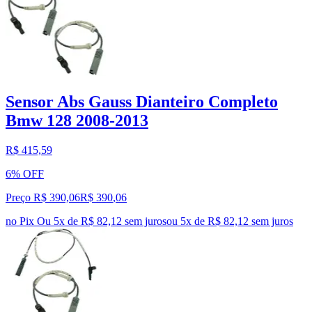
Sensor Abs Gauss Dianteiro Completo
Bmw 128 2008-2013
R$ 415,59
6% OFF
Preço R$ 390,06
R$
390
,
06
no Pix
Ou 5x de R$ 82,12 sem juros
ou
5
x de
R$ 82,12
sem juros