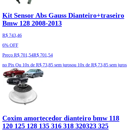
Kit Sensor Abs Gauss Dianteiro+traseiro
Bmw 128 2008-2013
R$ 743,46
6% OFF
Preço R$ 701,54
R$
701
,
54
no Pix
Ou 10x de R$ 73,85 sem juros
ou
10
x de
R$ 73,85
sem juros
Coxim amortecedor dianteiro bmw 118
120 125 128 135 316 318 320323 325