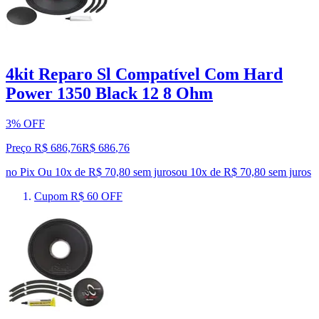
4kit Reparo Sl Compatível Com Hard
Power 1350 Black 12 8 Ohm
3% OFF
Preço R$ 686,76
R$
686
,
76
no Pix
Ou 10x de R$ 70,80 sem juros
ou
10
x de
R$ 70,80
sem juros
Cupom R$ 60 OFF