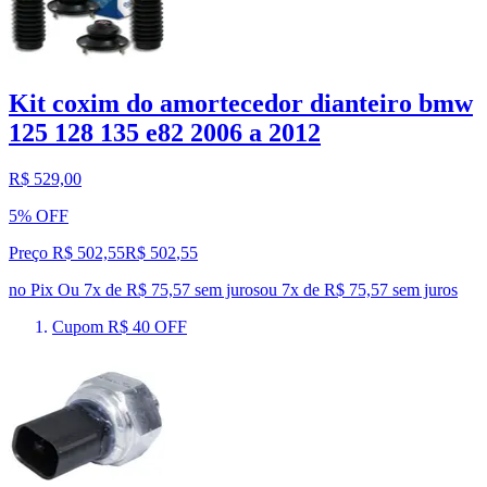
Kit coxim do amortecedor dianteiro bmw
125 128 135 e82 2006 a 2012
R$ 529,00
5% OFF
Preço R$ 502,55
R$
502
,
55
no Pix
Ou 7x de R$ 75,57 sem juros
ou
7
x de
R$ 75,57
sem juros
Cupom R$ 40 OFF