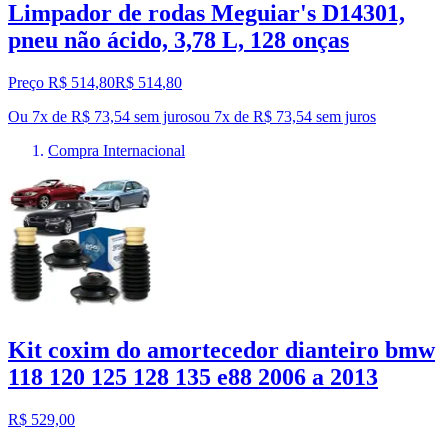
Limpador de rodas Meguiar's D14301,
pneu não ácido, 3,78 L, 128 onças
Preço R$ 514,80
R$
514
,
80
Ou 7x de R$ 73,54 sem juros
ou
7
x de
R$ 73,54
sem juros
Compra Internacional
Kit coxim do amortecedor dianteiro bmw
118 120 125 128 135 e88 2006 a 2013
R$ 529,00