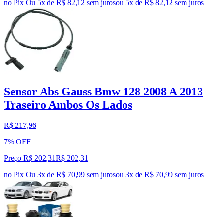
no Pix
Ou 5x de R$ 82,12 sem juros
ou
5
x de
R$ 82,12
sem juros
Sensor Abs Gauss Bmw 128 2008 A 2013
Traseiro Ambos Os Lados
R$ 217,96
7% OFF
Preço R$ 202,31
R$
202
,
31
no Pix
Ou 3x de R$ 70,99 sem juros
ou
3
x de
R$ 70,99
sem juros