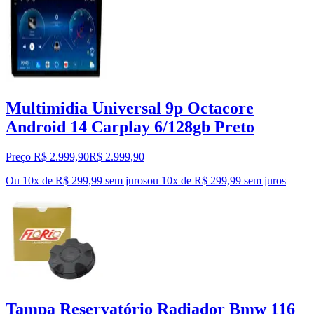
Multimidia Universal 9p Octacore
Android 14 Carplay 6/128gb Preto
Preço R$ 2.999,90
R$
2.999
,
90
Ou 10x de R$ 299,99 sem juros
ou
10
x de
R$ 299,99
sem juros
Tampa Reservatório Radiador Bmw 116