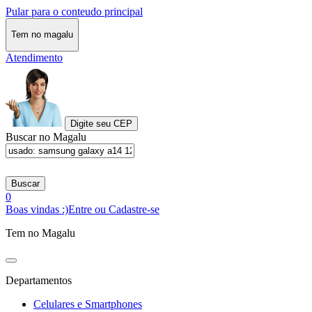
Pular para o conteudo principal
Tem no magalu
Atendimento
Digite seu CEP
Buscar no Magalu
Buscar
0
Boas vindas :)
Entre ou Cadastre-se
Tem no Magalu
Departamentos
Celulares e Smartphones