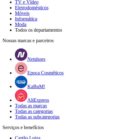
TV e Vídeo
Eletrodomésticos
Móveis
Informática
Moda
Todos os departamentos
Nossas marcas e parceiros
Netshoes
Epoca Cosméticos
KaBuM!
AliExpress
Todas as marcas
Todas as categorias
Todas as subcategorias
Serviços e benefícios
Cartão Luiza