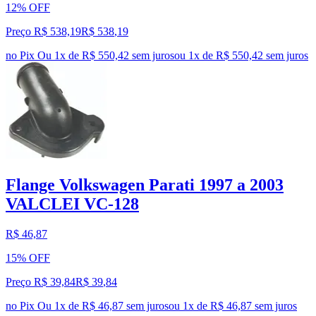
12% OFF
Preço R$ 538,19
R$
538
,
19
no Pix
Ou 1x de R$ 550,42 sem juros
ou
1
x de
R$ 550,42
sem juros
Flange Volkswagen Parati 1997 a 2003
VALCLEI VC-128
R$ 46,87
15% OFF
Preço R$ 39,84
R$
39
,
84
no Pix
Ou 1x de R$ 46,87 sem juros
ou
1
x de
R$ 46,87
sem juros