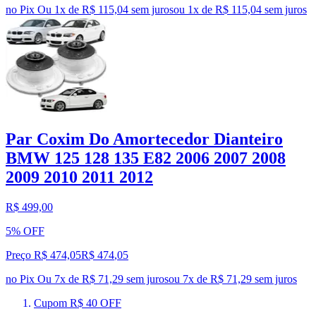
no Pix
Ou 1x de R$ 115,04 sem juros
ou
1
x de
R$ 115,04
sem juros
Par Coxim Do Amortecedor Dianteiro
BMW 125 128 135 E82 2006 2007 2008
2009 2010 2011 2012
R$ 499,00
5% OFF
Preço R$ 474,05
R$
474
,
05
no Pix
Ou 7x de R$ 71,29 sem juros
ou
7
x de
R$ 71,29
sem juros
Cupom R$ 40 OFF