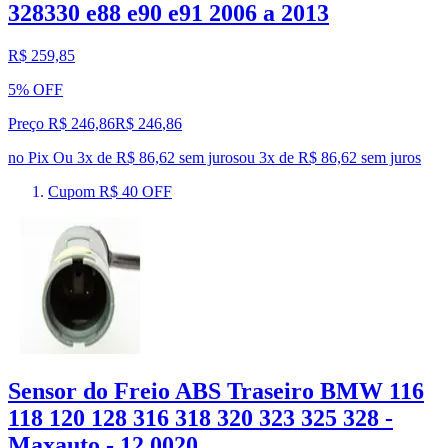
328330 e88 e90 e91 2006 a 2013
R$ 259,85
5% OFF
Preço R$ 246,86
R$
246
,
86
no Pix
Ou 3x de R$ 86,62 sem juros
ou
3
x de
R$ 86,62
sem juros
Cupom R$ 40 OFF
Sensor do Freio ABS Traseiro BMW 116
118 120 128 316 318 320 323 325 328 -
Maxauto - 12.0020