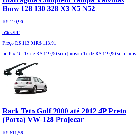
Diafragma Completo Tampa Válvulas
Bmw 128 130 328 X3 X5 N52
R$ 119,90
5% OFF
Preço R$ 113,91
R$
113
,
91
no Pix
Ou 1x de R$ 119,90 sem juros
ou
1
x de
R$ 119,90
sem juros
Rack Teto Golf 2000 até 2012 4P Preto
(Porta) VW-128 Projecar
R$ 611,58