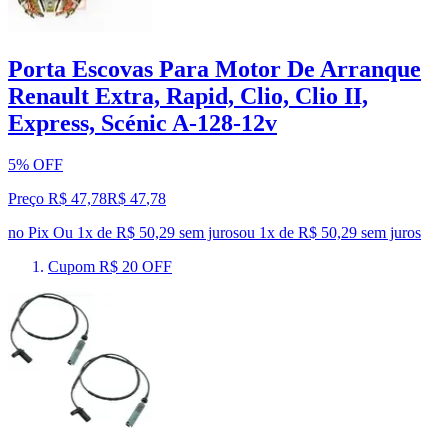
Porta Escovas Para Motor De Arranque
Renault Extra, Rapid, Clio, Clio II,
Express, Scénic A-128-12v
5% OFF
Preço R$ 47,78
R$
47
,
78
no Pix
Ou 1x de R$ 50,29 sem juros
ou
1
x de
R$ 50,29
sem juros
Cupom R$ 20 OFF