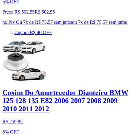
5% OFF
Preço R$ 502,55
R$
502
,
55
no Pix
Ou 7x de R$ 75,57 sem juros
ou
7
x de
R$ 75,57
sem juros
Cupom R$ 40 OFF
Coxim Do Amortecedor Dianteiro BMW
125 128 135 E82 2006 2007 2008 2009
2010 2011 2012
R$ 259,85
5% OFF