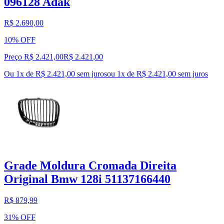
096128 Adak
R$ 2.690,00
10% OFF
Preço R$ 2.421,00
R$
2.421
,
00
Ou 1x de R$ 2.421,00 sem juros
ou
1
x de
R$ 2.421,00
sem juros
Grade Moldura Cromada Direita
Original Bmw 128i 51137166440
R$ 879,99
31% OFF