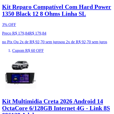
Kit Reparo Compatível Com Hard Power
1350 Black 12 8 Ohms Linha SL
3% OFF
Preço R$ 179,84
R$
179
,
84
no Pix
Ou 2x de R$ 92,70 sem juros
ou
2
x de
R$ 92,70
sem juros
Cupom R$ 60 OFF
Kit Multimidia Creta 2026 Android 14
OctaCore 6/128GB Internet 4G - Link 8S