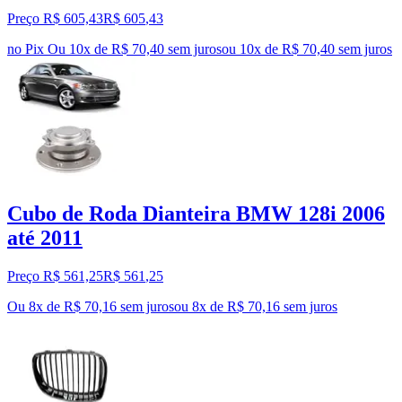
Preço R$ 605,43
R$
605
,
43
no Pix
Ou 10x de R$ 70,40 sem juros
ou
10
x de
R$ 70,40
sem juros
Cubo de Roda Dianteira BMW 128i 2006
até 2011
Preço R$ 561,25
R$
561
,
25
Ou 8x de R$ 70,16 sem juros
ou
8
x de
R$ 70,16
sem juros