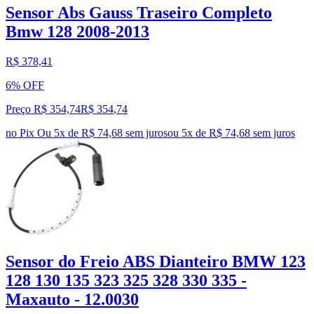
Sensor Abs Gauss Traseiro Completo
Bmw 128 2008-2013
R$ 378,41
6% OFF
Preço R$ 354,74
R$
354
,
74
no Pix
Ou 5x de R$ 74,68 sem juros
ou
5
x de
R$ 74,68
sem juros
Sensor do Freio ABS Dianteiro BMW 123
128 130 135 323 325 328 330 335 -
Maxauto - 12.0030