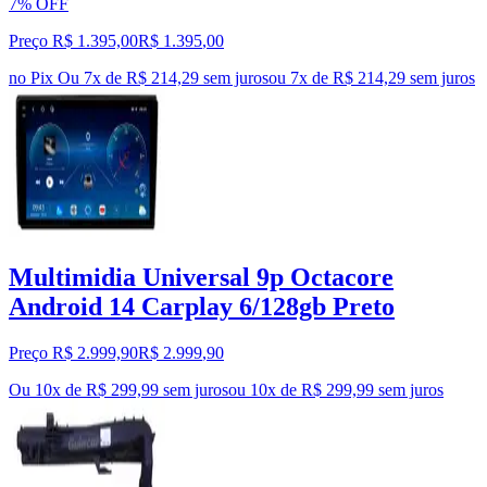
7% OFF
Preço R$ 1.395,00
R$
1.395
,
00
no Pix
Ou 7x de R$ 214,29 sem juros
ou
7
x de
R$ 214,29
sem juros
Multimidia Universal 9p Octacore
Android 14 Carplay 6/128gb Preto
Preço R$ 2.999,90
R$
2.999
,
90
Ou 10x de R$ 299,99 sem juros
ou
10
x de
R$ 299,99
sem juros