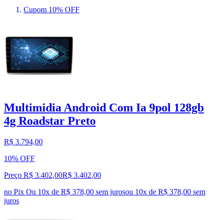
Cupom 10% OFF
Multimidia Android Com Ia 9pol 128gb
4g Roadstar Preto
R$ 3.794,00
10% OFF
Preço R$ 3.402,00
R$
3.402
,
00
no Pix
Ou 10x de R$ 378,00 sem juros
ou
10
x de
R$ 378,00
sem
juros