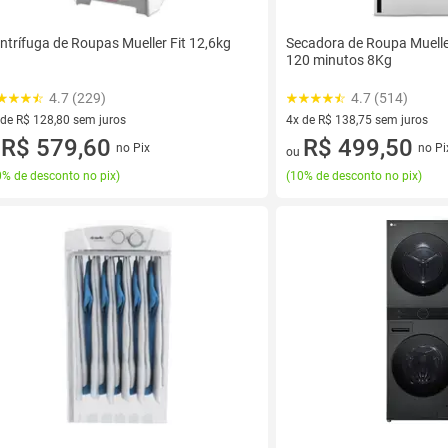
ntrífuga de Roupas Mueller Fit 12,6kg
Secadora de Roupa Muelle
120 minutos 8Kg
4.7 (229)
4.7 (514)
 de R$ 128,80 sem juros
4x de R$ 138,75 sem juros
ez de R$ 128,80 sem juros
R$ 579,60
4 vez de R$ 138,75 sem juros
R$ 499,50
no Pix
no Pi
u
ou
% de desconto no pix
)
(
10% de desconto no pix
)