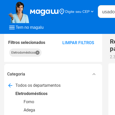
Buscar n
Digite seu CEP
Buscar
Tem no magalu
R
Filtros selecionados
LIMPAR FILTROS
p
Eletrodomésticos
2.
Categoria
Todos os departamentos
Eletrodomésticos
Forno
Adega