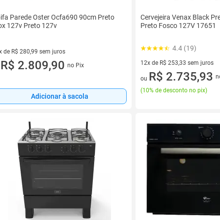
ifa Parede Oster Ocfa690 90cm Preto
Cervejeira Venax Black P
ox 127v Preto 127v
Preto Fosco 127V 17651
4.4 (19)
x de R$ 280,99 sem juros
vez de R$ 280,99 sem juros
R$ 2.809,90
12x de R$ 253,33 sem juros
no Pix
u
12 vez de R$ 253,33 sem juro
R$ 2.735,93
n
ou
(
10% de desconto no pix
)
Adicionar à sacola