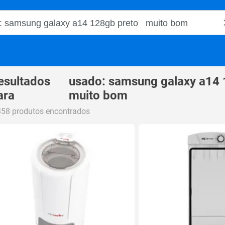
o Magalu
esultados
usado: samsung galaxy a14 
ara
muito bom
358 produtos encontrados