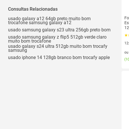
Consultas Relacionadas
Fo
usado galaxy a12 64gb preto muito bom
trocafone samsung galaxy a12
Es
12
usado samsung galaxy s23 ultra 256gb preto bom
usado samsung galaxy z flip5 512gb verde claro
muito bom trocafone
12
usado galaxy s24 ultra 512gb muito bom trocafy
12 
samsung
o
usado iphone 14 128gb branco bom trocafy apple
(
10