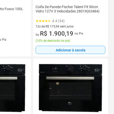
Coifa De Parede Fischer Talent Fit 90cm
reto Fosco 100L
Vidro 127V 3 Velocidades 28019(63484)
4.4 (34)
12x de R$ 175,94 sem juros
12 vez de R$ 175,94 sem juros
R$ 1.900,19
no Pix
ou
s
o Pix
(
10% de desconto no pix
)
Adicionar à sacola