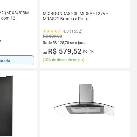
1/2"(M)X3/8"BM
MICROONDAS 20L MIDEA - 127V -
t com 12
MRAS21 Branco e Preto
4.8 (1532)
R$ 699,90
x
5x de R$ 128,78 sem juros
5 vez de R$ 128,78 sem juros
R$ 579,52
no Pix
ou
(
10% de desconto no pix
)
sacola