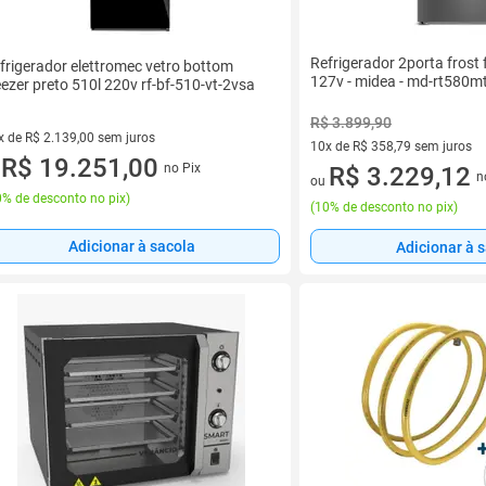
Refrigerador 2porta frost f
frigerador elettromec vetro bottom
127v - midea - md-rt580
eezer preto 510l 220v rf-bf-510-vt-2vsa
R$ 3.899,90
x de R$ 2.139,00 sem juros
10x de R$ 358,79 sem juros
vez de R$ 2.139,00 sem juros
R$ 19.251,00
no Pix
10 vez de R$ 358,79 sem juro
R$ 3.229,12
u
n
ou
% de desconto no pix
)
(
10% de desconto no pix
)
Adicionar à sacola
Adicionar à 