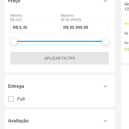
Preço
Se
12
Mínimo:
Máximo:
R$ 6,35
R$ 95.999,99
5x
5 v
o
(
10
APLICAR FILTRO
Entrega
Full
Avaliação