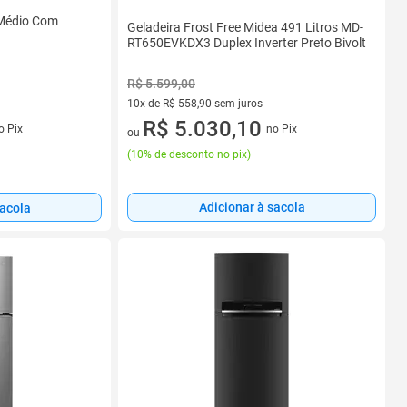
Médio Com
Geladeira Frost Free Midea 491 Litros MD-
RT650EVKDX3 Duplex Inverter Preto Bivolt
R$ 5.599,00
10x de R$ 558,90 sem juros
s
10 vez de R$ 558,90 sem juros
R$ 5.030,10
o Pix
no Pix
ou
(
10% de desconto no pix
)
Adicionar à sacola
sacola