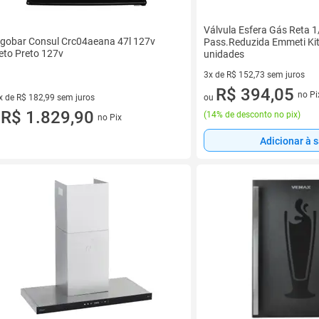
Válvula Esfera Gás Reta 
igobar Consul Crc04aeana 47l 127v
Pass.Reduzida Emmeti Ki
eto Preto 127v
unidades
3x de R$ 152,73 sem juros
3 vez de R$ 152,73 sem juros
R$ 394,05
no Pi
x de R$ 182,99 sem juros
ou
vez de R$ 182,99 sem juros
R$ 1.829,90
(
14% de desconto no pix
)
no Pix
u
Adicionar à 