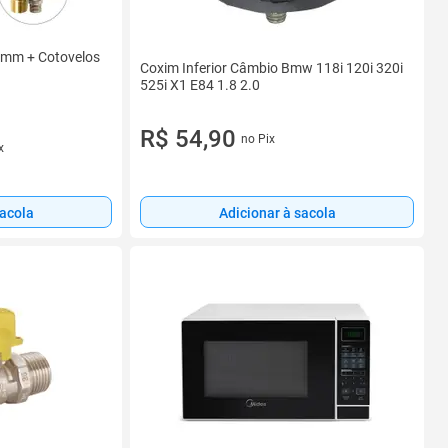
6mm + Cotovelos
Coxim Inferior Câmbio Bmw 118i 120i 320i
525i X1 E84 1.8 2.0
R$ 54,90
no Pix
x
sacola
Adicionar à sacola