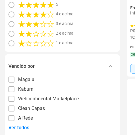
5
Fo
In
4 e acima
3 e acima
R$
2 e acima
10
1 e acima
10 
o
Vendido por
Magalu
Kabum!
Webcontinental Marketplace
Clean Capas
A Rede
Ver todos