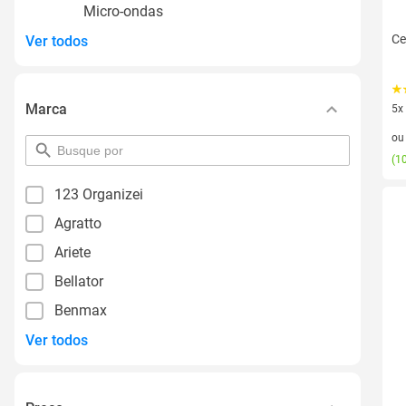
Micro-ondas
Ce
Ver todos
Marca
5x
5 v
o
pesquisar
(
10
por
filtro
123 Organizei
Agratto
Ariete
Bellator
Benmax
Ver todos