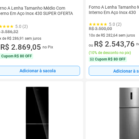
Forno A Lenha Tamanho 
rno A Lenha Tamanho Médio Com
Interno Em Aço Inox 430
terno Em Aço Inox 430 SUPER OFERTA
5.0 (2)
5.0 (2)
R$ 3.500,00
 3.586,32
10x de R$ 282,64 sem juros
x de R$ 286,91 sem juros
10 vez de R$ 282,64 sem juro
R$ 2.543,76
n
vez de R$ 286,91 sem juros
R$ 2.869,05
ou
no Pix
u
(
10% de desconto no pix
)
Cupom
R$ 80 OFF
Cupom
R$ 80 OFF
Adicionar à sacola
Adicionar à 