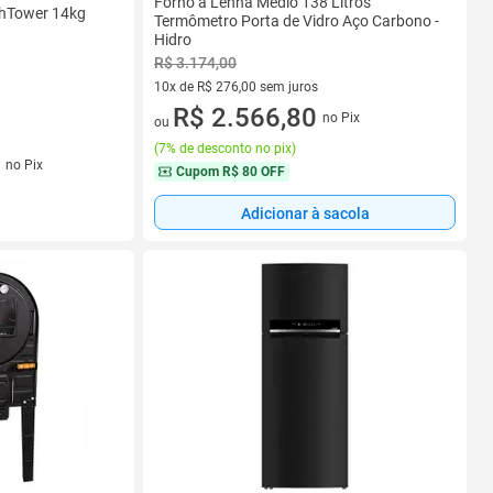
Forno a Lenha Médio 138 Litros
shTower 14kg
Termômetro Porta de Vidro Aço Carbono -
Hidro
R$ 3.174,00
10x de R$ 276,00 sem juros
10 vez de R$ 276,00 sem juros
R$ 2.566,80
no Pix
ou
(
7% de desconto no pix
)
os
no Pix
Cupom
R$ 80 OFF
Adicionar à sacola