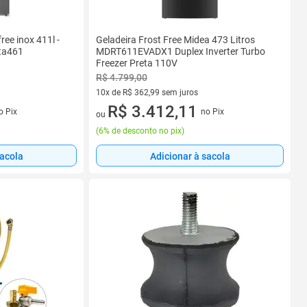
ree inox 411l -
Geladeira Frost Free Midea 473 Litros
mta461
MDRT611EVADX1 Duplex Inverter Turbo
Freezer Preta 110V
R$ 4.799,00
10x de R$ 362,99 sem juros
s
10 vez de R$ 362,99 sem juros
R$ 3.412,11
o Pix
no Pix
ou
(
6% de desconto no pix
)
sacola
Adicionar à sacola