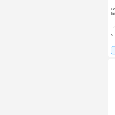
Co
In
10
10 
o