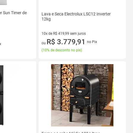
r Sun Timer de
Lava e Seca Electrolux LSC12 Inverter
12kg
10x de R$ 419,99 sem juros
10 vez de R$ 419,99 sem juros
R$ 3.779,91
no Pix
ou
x
(
10% de desconto no pix
)