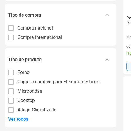
Tipo de compra
Re
fr
Compra nacional
Compra internacional
10
10 
o
(
10
Tipo de produto
Forno
Capa Decorativa para Eletrodomésticos
Microondas
Cooktop
Adega Climatizada
Ver todos