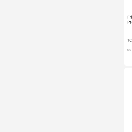
Fr
Pr
10
10 
o