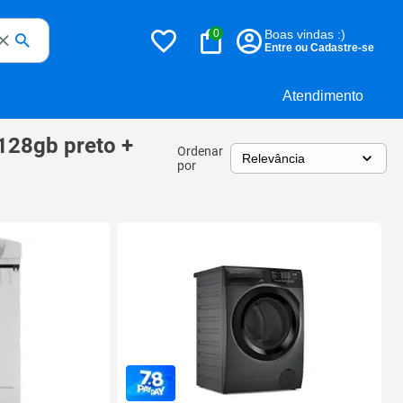
0
Boas vindas :)
Entre ou Cadastre-se
Atendimento
128gb preto +
Ordenar
por