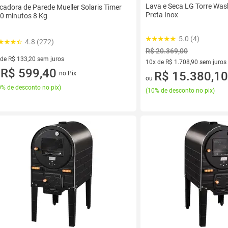
Lava e Seca LG Torre Wa
cadora de Parede Mueller Solaris Timer
Preta Inox
0 minutos 8 Kg
5.0 (4)
4.8 (272)
R$ 20.369,00
 de R$ 133,20 sem juros
10x de R$ 1.708,90 sem juros
ez de R$ 133,20 sem juros
R$ 599,40
10 vez de R$ 1.708,90 sem jur
R$ 15.380,10
no Pix
u
ou
% de desconto no pix
)
(
10% de desconto no pix
)