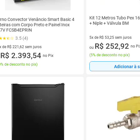
Kit 12 Metros Tubo Pex 1
rno Convector Venâncio Smart Basic 4
+ Niple + Válvula BM
teiras com Corpo Preto e Painel Inox
7V FCSB4EPRIN
5x de R$ 53,25 sem juros
3.5 (4)
5 vez de R$ 53,25 sem juros
R$ 252,92
no Pi
x de R$ 221,62 sem juros
ou
vez de R$ 221,62 sem juros
R$ 2.393,54
(
5% de desconto no pix
)
no Pix
u
% de desconto no pix
)
Adicionar à 