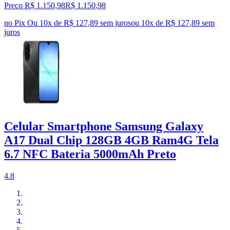
Preço R$ 1.150,98
R$
1.150
,
98
no Pix
Ou 10x de R$ 127,89 sem juros
ou
10
x de
R$ 127,89
sem
juros
Celular Smartphone Samsung Galaxy
A17 Dual Chip 128GB 4GB Ram4G Tela
6.7 NFC Bateria 5000mAh Preto
4.8