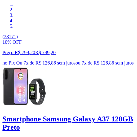
(28171)
10% OFF
Preço R$ 799,20
R$
799
,
20
no Pix
Ou 7x de R$ 126,86 sem juros
ou
7
x de
R$ 126,86
sem juros
Smartphone Samsung Galaxy A37 128GB
Preto