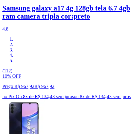
Samsung galaxy a17 4g 128gb tela 6.7 4gb
ram camera tripla cor:preto
4.8
(112)
10% OFF
Preço R$ 967,92
R$
967
,
92
no Pix
Ou 8x de R$ 134,43 sem juros
ou
8
x de
R$ 134,43
sem juros