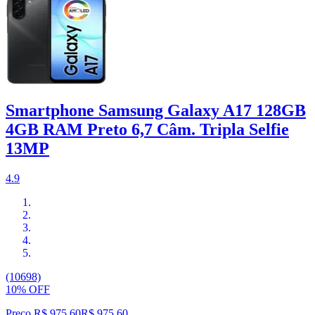
Smartphone Samsung Galaxy A17 128GB
4GB RAM Preto 6,7 Câm. Tripla Selfie
13MP
4.9
(10698)
10% OFF
Preço R$ 975,60
R$
975
,
60