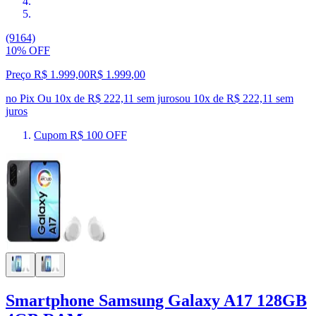
(9164)
10% OFF
Preço R$ 1.999,00
R$
1.999
,
00
no Pix
Ou 10x de R$ 222,11 sem juros
ou
10
x de
R$ 222,11
sem
juros
Cupom R$ 100 OFF
Smartphone Samsung Galaxy A17 128GB