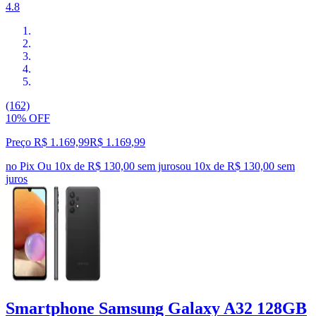
4.8
(162)
10% OFF
Preço R$ 1.169,99
R$
1.169
,
99
no Pix
Ou 10x de R$ 130,00 sem juros
ou
10
x de
R$ 130,00
sem
juros
Smartphone Samsung Galaxy A32 128GB