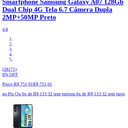
Smartphone Samsung Galaxy A07 128Gb
Dual Chip 4G Tela 6.7 Câmera Dupla
2MP+50MP Preto
4.8
(28171)
6% OFF
Preço R$ 751,91
R$
751
,
91
no Pix
Ou 6x de R$ 133,32 sem juros
ou
6
x de
R$ 133,32
sem juros