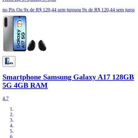
no Pix
Ou 9x de R$ 120,44 sem juros
ou
9
x de
R$ 120,44
sem juros
Smartphone Samsung Galaxy A17 128GB
5G 4GB RAM
4.7