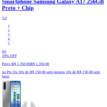
Smartphone Samsung Galaxy A17 256GB
Preto + Chip
5.0
(6)
10% OFF
Preço R$ 1.350,00
R$
1.350
,
00
no Pix
Ou 10x de R$ 150,00 sem juros
ou
10
x de
R$ 150,00
sem
juros