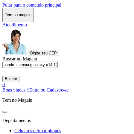
Pular para o conteudo principal
Tem no magalu
Atendimento
Digite seu CEP
Buscar no Magalu
Buscar
0
Boas vindas :)
Entre ou Cadastre-se
Tem no Magalu
Departamentos
Celulares e Smartphones