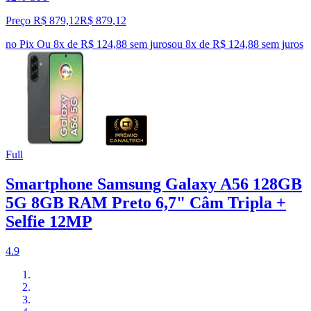
Preço R$ 879,12
R$
879
,
12
no Pix
Ou 8x de R$ 124,88 sem juros
ou
8
x de
R$ 124,88
sem juros
Full
Smartphone Samsung Galaxy A56 128GB
5G 8GB RAM Preto 6,7" Câm Tripla +
Selfie 12MP
4.9