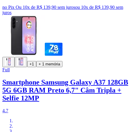
no Pix
Ou 10x de R$ 139,90 sem juros
ou
10
x de
R$ 139,90
sem
juros
+1
+ 1 memória
Full
Smartphone Samsung Galaxy A37 128GB
5G 6GB RAM Preto 6,7" Câm Tripla +
Selfie 12MP
4.7