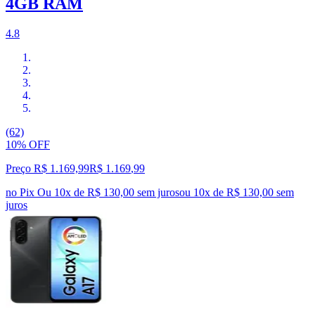
4GB RAM
4.8
(62)
10% OFF
Preço R$ 1.169,99
R$
1.169
,
99
no Pix
Ou 10x de R$ 130,00 sem juros
ou
10
x de
R$ 130,00
sem
juros