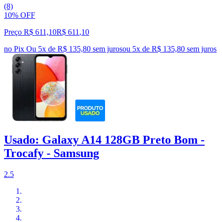
(8)
10% OFF
Preço R$ 611,10
R$
611
,
10
no Pix
Ou 5x de R$ 135,80 sem juros
ou
5
x de
R$ 135,80
sem juros
Usado: Galaxy A14 128GB Preto Bom -
Trocafy - Samsung
2.5