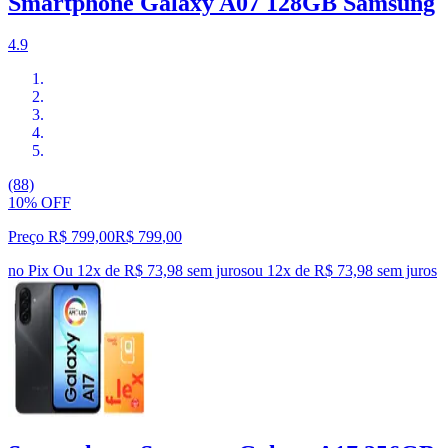
Smartphone Galaxy A07 128GB Samsung
4.9
(88)
10% OFF
Preço R$ 799,00
R$
799
,
00
no Pix
Ou 12x de R$ 73,98 sem juros
ou
12
x de
R$ 73,98
sem juros