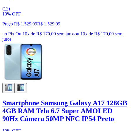
(12)
10% OFF
Preço R$ 1.529,99
R$
1.529
,
99
no Pix
Ou 10x de R$ 170,00 sem juros
ou
10
x de
R$ 170,00
sem
juros
Smartphone Samsung Galaxy A17 128GB
4GB RAM Tela 6.7 Super AMOLED
90Hz Câmera 50MP NFC IP54 Preto
10% OFF