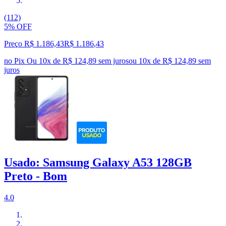
(112)
5% OFF
Preço R$ 1.186,43
R$
1.186
,
43
no Pix
Ou 10x de R$ 124,89 sem juros
ou
10
x de
R$ 124,89
sem
juros
Usado: Samsung Galaxy A53 128GB
Preto - Bom
4.0