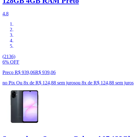
128GB 4GB RAM Preto
4.8
(2136)
6% OFF
Preço R$ 939,06
R$
939
,
06
no Pix
Ou 8x de R$ 124,88 sem juros
ou
8
x de
R$ 124,88
sem juros