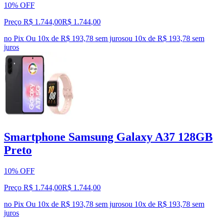
10% OFF
Preço R$ 1.744,00
R$
1.744
,
00
no Pix
Ou 10x de R$ 193,78 sem juros
ou
10
x de
R$ 193,78
sem
juros
Smartphone Samsung Galaxy A37 128GB
Preto
10% OFF
Preço R$ 1.744,00
R$
1.744
,
00
no Pix
Ou 10x de R$ 193,78 sem juros
ou
10
x de
R$ 193,78
sem
juros