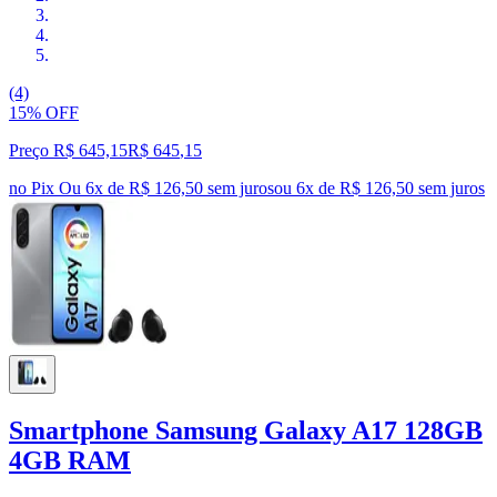
(4)
15% OFF
Preço R$ 645,15
R$
645
,
15
no Pix
Ou 6x de R$ 126,50 sem juros
ou
6
x de
R$ 126,50
sem juros
Smartphone Samsung Galaxy A17 128GB
4GB RAM