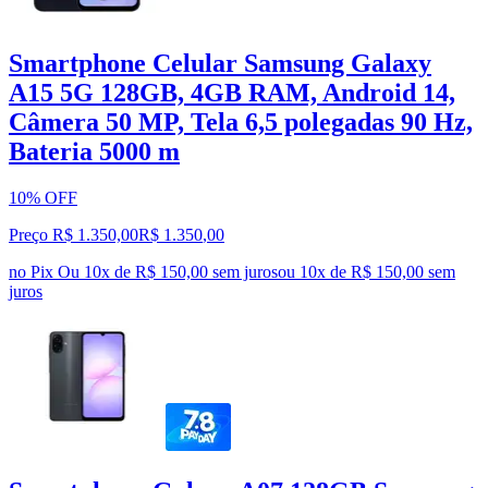
Smartphone Celular Samsung Galaxy
A15 5G 128GB, 4GB RAM, Android 14,
Câmera 50 MP, Tela 6,5 polegadas 90 Hz,
Bateria 5000 m
10% OFF
Preço R$ 1.350,00
R$
1.350
,
00
no Pix
Ou 10x de R$ 150,00 sem juros
ou
10
x de
R$ 150,00
sem
juros