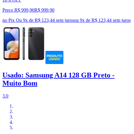
Preço R$ 999,90
R$
999
,
90
no Pix
Ou 9x de R$ 123,44 sem juros
ou
9
x de
R$ 123,44
sem juros
Usado: Samsung A14 128 GB Preto -
Muito Bom
3.0