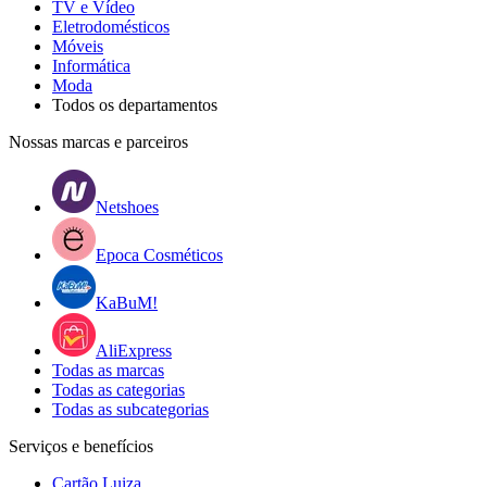
TV e Vídeo
Eletrodomésticos
Móveis
Informática
Moda
Todos os departamentos
Nossas marcas e parceiros
Netshoes
Epoca Cosméticos
KaBuM!
AliExpress
Todas as marcas
Todas as categorias
Todas as subcategorias
Serviços e benefícios
Cartão Luiza