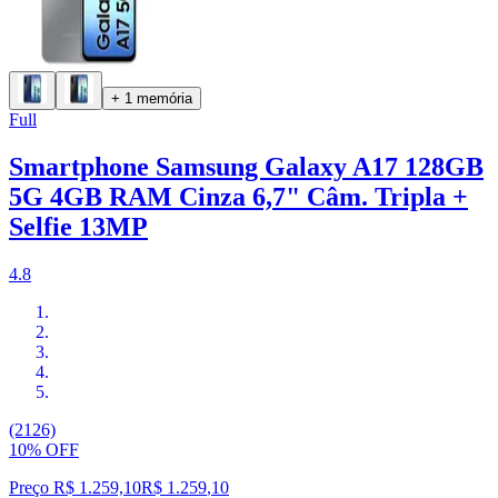
+ 1 memória
Full
Smartphone Samsung Galaxy A17 128GB
5G 4GB RAM Cinza 6,7" Câm. Tripla +
Selfie 13MP
4.8
(2126)
10% OFF
Preço R$ 1.259,10
R$
1.259
,
10