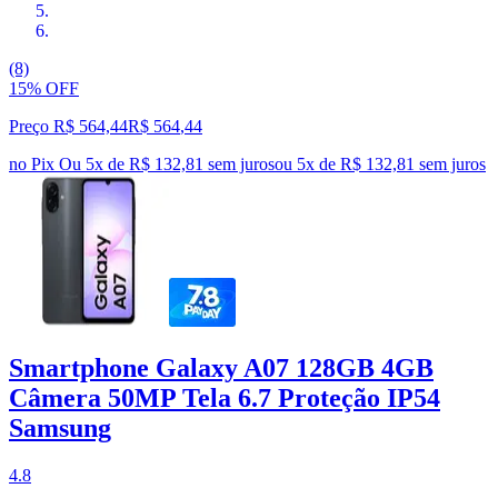
(8)
15% OFF
Preço R$ 564,44
R$
564
,
44
no Pix
Ou 5x de R$ 132,81 sem juros
ou
5
x de
R$ 132,81
sem juros
Smartphone Galaxy A07 128GB 4GB
Câmera 50MP Tela 6.7 Proteção IP54
Samsung
4.8