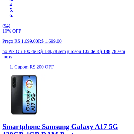
(94)
10% OFF
Preço R$ 1.699,00
R$
1.699
,
00
no Pix
Ou 10x de R$ 188,78 sem juros
ou
10
x de
R$ 188,78
sem
juros
Cupom R$ 200 OFF
Smartphone Samsung Galaxy A17 5G