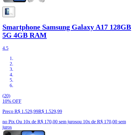
Smartphone Samsung Galaxy A17 128GB
5G 4GB RAM
4.5
(20)
10% OFF
Preço R$ 1.529,99
R$
1.529
,
99
no Pix
Ou 10x de R$ 170,00 sem juros
ou
10
x de
R$ 170,00
sem
juros