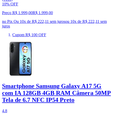
10% OFF
Preço R$ 1.999,00
R$
1.999
,
00
no Pix
Ou 10x de R$ 222,11 sem juros
ou
10
x de
R$ 222,11
sem
juros
Cupom R$ 100 OFF
Smartphone Samsung Galaxy A17 5G
com IA 128GB 4GB RAM Câmera 50MP
Tela de 6.7 NFC IP54 Preto
4.8