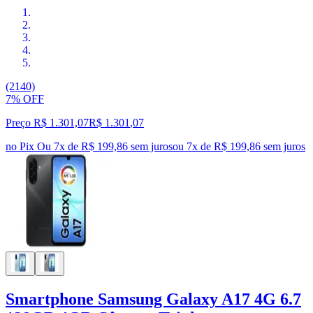
(2140)
7% OFF
Preço R$ 1.301,07
R$
1.301
,
07
no Pix
Ou 7x de R$ 199,86 sem juros
ou
7
x de
R$ 199,86
sem juros
Smartphone Samsung Galaxy A17 4G 6.7