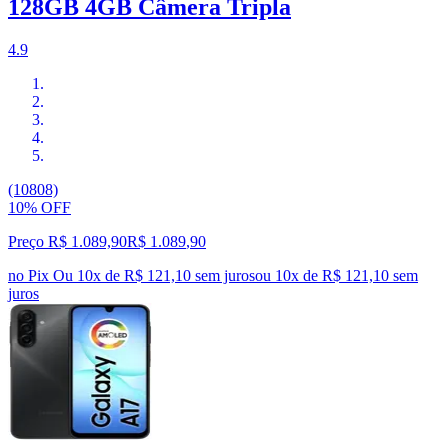
128GB 4GB Câmera Tripla
4.9
(10808)
10% OFF
Preço R$ 1.089,90
R$
1.089
,
90
no Pix
Ou 10x de R$ 121,10 sem juros
ou
10
x de
R$ 121,10
sem
juros