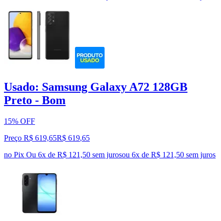
Usado: Samsung Galaxy A72 128GB
Preto - Bom
15% OFF
Preço R$ 619,65
R$
619
,
65
no Pix
Ou 6x de R$ 121,50 sem juros
ou
6
x de
R$ 121,50
sem juros