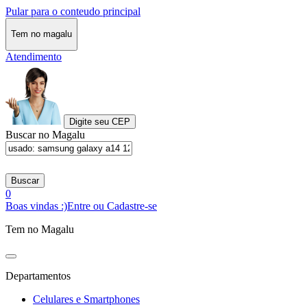
Pular para o conteudo principal
Tem no magalu
Atendimento
Digite seu CEP
Buscar no Magalu
Buscar
0
Boas vindas :)
Entre ou Cadastre-se
Tem no Magalu
Departamentos
Celulares e Smartphones