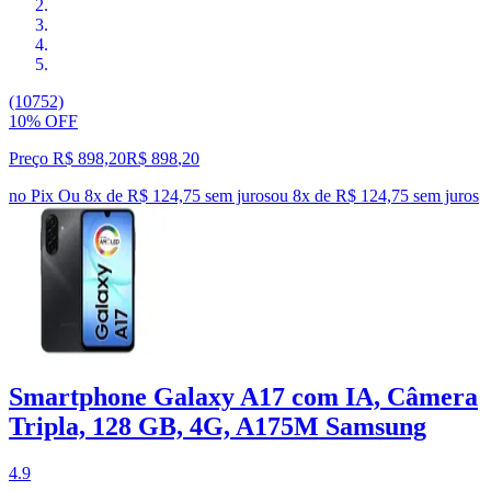
(10752)
10% OFF
Preço R$ 898,20
R$
898
,
20
no Pix
Ou 8x de R$ 124,75 sem juros
ou
8
x de
R$ 124,75
sem juros
Smartphone Galaxy A17 com IA, Câmera
Tripla, 128 GB, 4G, A175M Samsung
4.9