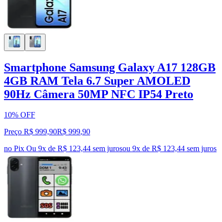
Smartphone Samsung Galaxy A17 128GB
4GB RAM Tela 6.7 Super AMOLED
90Hz Câmera 50MP NFC IP54 Preto
10% OFF
Preço R$ 999,90
R$
999
,
90
no Pix
Ou 9x de R$ 123,44 sem juros
ou
9
x de
R$ 123,44
sem juros