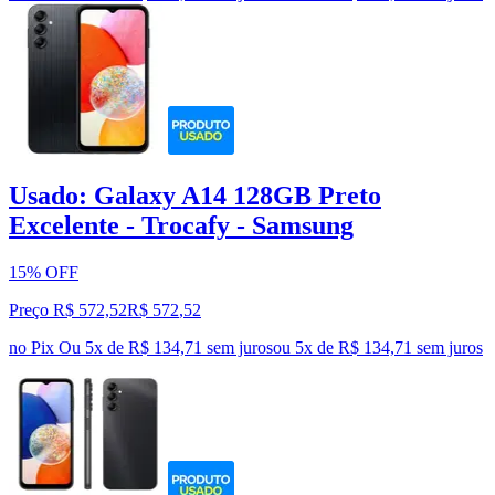
Usado: Galaxy A14 128GB Preto
Excelente - Trocafy - Samsung
15% OFF
Preço R$ 572,52
R$
572
,
52
no Pix
Ou 5x de R$ 134,71 sem juros
ou
5
x de
R$ 134,71
sem juros