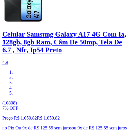
Celular Samsung Galaxy A17 4G Com Ia,
128gb, 8gb Ram, Câm De 50mp, Tela De
6.7 , Nfc, Ip54 Preto
4.9
(10808)
7% OFF
Preço R$ 1.050,82
R$
1.050
,
82
no Pix
Ou 9x de R$ 125,55 sem juros
ou
9
x de
R$ 125,55
sem juros