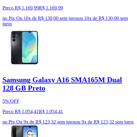
Preço R$ 1.169,99
R$
1.169
,
99
no Pix
Ou 10x de R$ 130,00 sem juros
ou
10
x de
R$ 130,00
sem
juros
Samsung Galaxy A16 SMA165M Dual
128 GB Preto
5% OFF
Preço R$ 1.054,41
R$
1.054
,
41
no Pix
Ou 9x de R$ 123,32 sem juros
ou
9
x de
R$ 123,32
sem juros