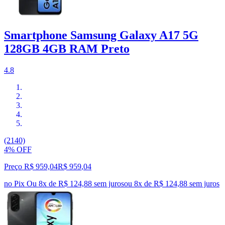
Smartphone Samsung Galaxy A17 5G
128GB 4GB RAM Preto
4.8
(2140)
4% OFF
Preço R$ 959,04
R$
959
,
04
no Pix
Ou 8x de R$ 124,88 sem juros
ou
8
x de
R$ 124,88
sem juros