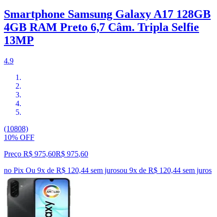
Smartphone Samsung Galaxy A17 128GB
4GB RAM Preto 6,7 Câm. Tripla Selfie
13MP
4.9
(10808)
10% OFF
Preço R$ 975,60
R$
975
,
60
no Pix
Ou 9x de R$ 120,44 sem juros
ou
9
x de
R$ 120,44
sem juros