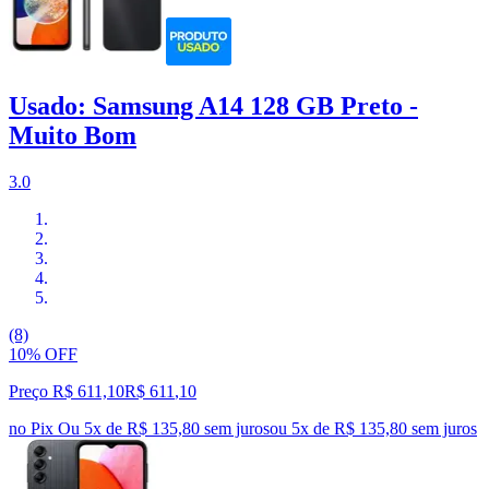
Usado: Samsung A14 128 GB Preto -
Muito Bom
3.0
(8)
10% OFF
Preço R$ 611,10
R$
611
,
10
no Pix
Ou 5x de R$ 135,80 sem juros
ou
5
x de
R$ 135,80
sem juros