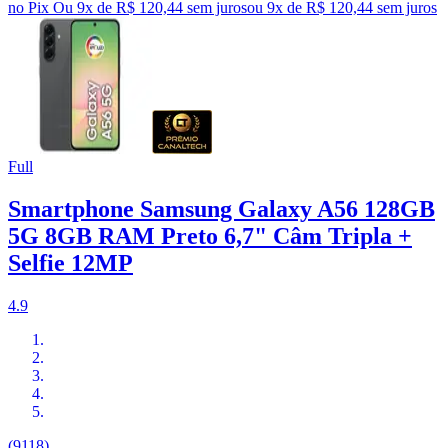
no Pix
Ou 9x de R$ 120,44 sem juros
ou
9
x de
R$ 120,44
sem juros
Full
Smartphone Samsung Galaxy A56 128GB
5G 8GB RAM Preto 6,7" Câm Tripla +
Selfie 12MP
4.9
(9118)