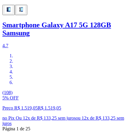
Smartphone Galaxy A17 5G 128GB
Samsung
4.7
(108)
5% OFF
Preço R$ 1.519,05
R$
1.519
,
05
no Pix
Ou 12x de R$ 133,25 sem juros
ou
12
x de
R$ 133,25
sem
juros
Página
1
de
25