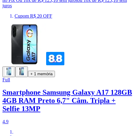
no Pix
Ou 10x de R$ 125,10 sem juros
ou
10
x de
R$ 125,10
sem
juros
Cupom R$ 20 OFF
+ 1 memória
Full
Smartphone Samsung Galaxy A17 128GB
4GB RAM Preto 6,7" Câm. Tripla +
Selfie 13MP
4.9