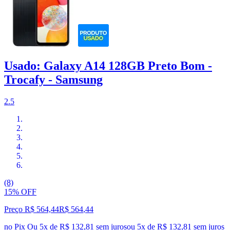
Usado: Galaxy A14 128GB Preto Bom -
Trocafy - Samsung
2.5
(8)
15% OFF
Preço R$ 564,44
R$
564
,
44
no Pix
Ou 5x de R$ 132,81 sem juros
ou
5
x de
R$ 132,81
sem juros