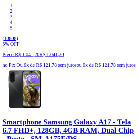
(10808)
5% OFF
Preço R$ 1.041,20
R$
1.041
,
20
no Pix
Ou 9x de R$ 121,78 sem juros
ou
9
x de
R$ 121,78
sem juros
Smartphone Samsung Galaxy A17 - Tela
6.7 FHD+, 128GB, 4GB RAM, Dual Chip
- Preto - SM-A175F/DS