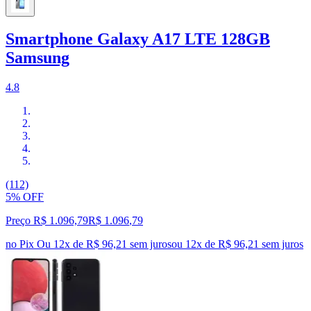
Smartphone Galaxy A17 LTE 128GB
Samsung
4.8
(112)
5% OFF
Preço R$ 1.096,79
R$
1.096
,
79
no Pix
Ou 12x de R$ 96,21 sem juros
ou
12
x de
R$ 96,21
sem juros