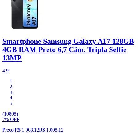
Smartphone Samsung Galaxy A17 128GB
4GB RAM Preto 6,7 Câm. Tripla Selfie
13MP
4.9
(10808)
7% OFF
Preço R$ 1.008,12
R$
1.008
,
12