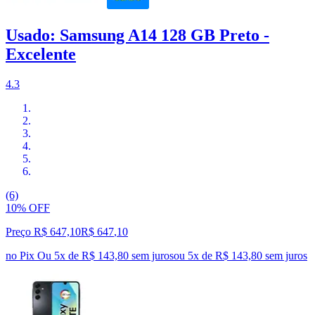
Usado: Samsung A14 128 GB Preto -
Excelente
4.3
(6)
10% OFF
Preço R$ 647,10
R$
647
,
10
no Pix
Ou 5x de R$ 143,80 sem juros
ou
5
x de
R$ 143,80
sem juros