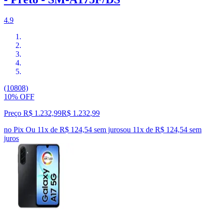
4.9
(10808)
10% OFF
Preço R$ 1.232,99
R$
1.232
,
99
no Pix
Ou 11x de R$ 124,54 sem juros
ou
11
x de
R$ 124,54
sem
juros