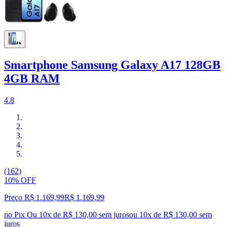
Smartphone Samsung Galaxy A17 128GB
4GB RAM
4.8
(162)
10% OFF
Preço R$ 1.169,99
R$
1.169
,
99
no Pix
Ou 10x de R$ 130,00 sem juros
ou
10
x de
R$ 130,00
sem
juros