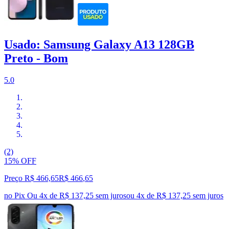
Usado: Samsung Galaxy A13 128GB
Preto - Bom
5.0
(2)
15% OFF
Preço R$ 466,65
R$
466
,
65
no Pix
Ou 4x de R$ 137,25 sem juros
ou
4
x de
R$ 137,25
sem juros