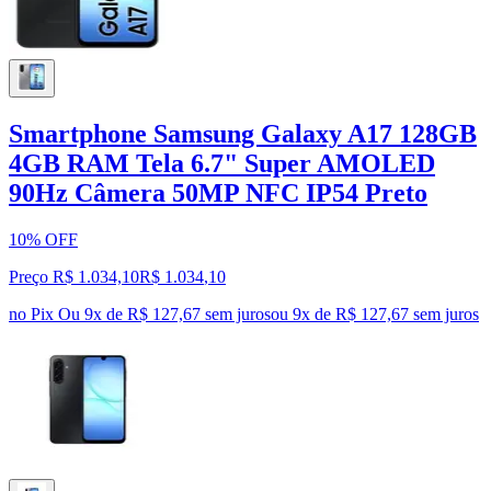
Smartphone Samsung Galaxy A17 128GB
4GB RAM Tela 6.7" Super AMOLED
90Hz Câmera 50MP NFC IP54 Preto
10% OFF
Preço R$ 1.034,10
R$
1.034
,
10
no Pix
Ou 9x de R$ 127,67 sem juros
ou
9
x de
R$ 127,67
sem juros