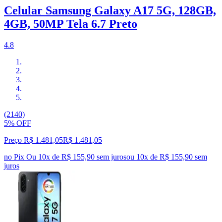
Celular Samsung Galaxy A17 5G, 128GB,
4GB, 50MP Tela 6.7 Preto
4.8
(2140)
5% OFF
Preço R$ 1.481,05
R$
1.481
,
05
no Pix
Ou 10x de R$ 155,90 sem juros
ou
10
x de
R$ 155,90
sem
juros