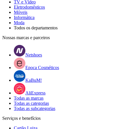
TV e Vídeo
Eletrodomésticos
Móveis
Informática
Moda
Todos os departamentos
Nossas marcas e parceiros
Netshoes
Epoca Cosméticos
KaBuM!
AliExpress
Todas as marcas
Todas as categorias
Todas as subcategorias
Serviços e benefícios
Cartão Luiza