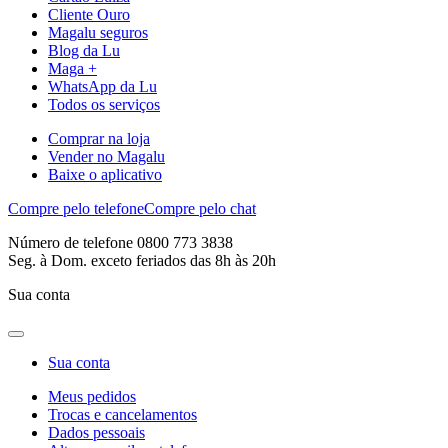
Cliente Ouro
Magalu seguros
Blog da Lu
Maga +
WhatsApp da Lu
Todos os serviços
Comprar na loja
Vender no Magalu
Baixe o aplicativo
Compre pelo telefone
Compre pelo chat
Número de telefone 0800 773 3838
Seg. à Dom. exceto feriados das 8h às 20h
Sua conta
Sua conta
Meus pedidos
Trocas e cancelamentos
Dados pessoais