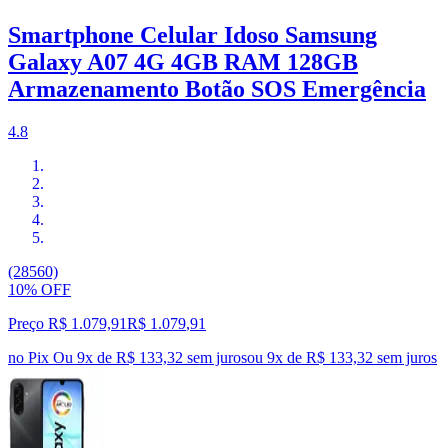
Smartphone Celular Idoso Samsung
Galaxy A07 4G 4GB RAM 128GB
Armazenamento Botão SOS Emergência
4.8
(28560)
10% OFF
Preço R$ 1.079,91
R$
1.079
,
91
no Pix
Ou 9x de R$ 133,32 sem juros
ou
9
x de
R$ 133,32
sem juros