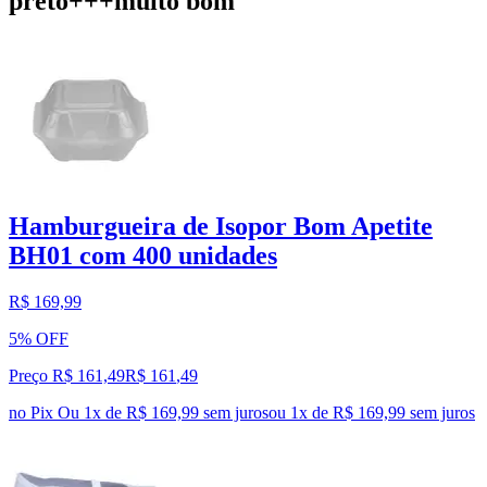
preto+++muito bom
Hamburgueira de Isopor Bom Apetite
BH01 com 400 unidades
R$ 169,99
5% OFF
Preço R$ 161,49
R$
161
,
49
no Pix
Ou 1x de R$ 169,99 sem juros
ou
1
x de
R$ 169,99
sem juros