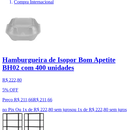
Compra Internacional
Hamburgueira de Isopor Bom Apetite
BH02 com 400 unidades
R$ 222,80
5% OFF
Preço R$ 211,66
R$
211
,
66
no Pix
Ou 1x de R$ 222,80 sem juros
ou
1
x de
R$ 222,80
sem juros