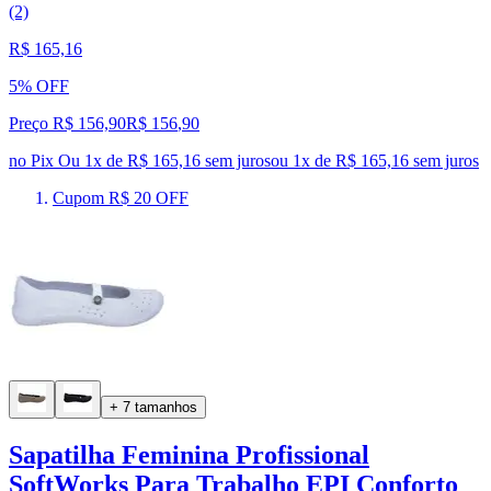
(2)
R$ 165,16
5% OFF
Preço R$ 156,90
R$
156
,
90
no Pix
Ou 1x de R$ 165,16 sem juros
ou
1
x de
R$ 165,16
sem juros
Cupom R$ 20 OFF
+ 7 tamanhos
Sapatilha Feminina Profissional
SoftWorks Para Trabalho EPI Conforto