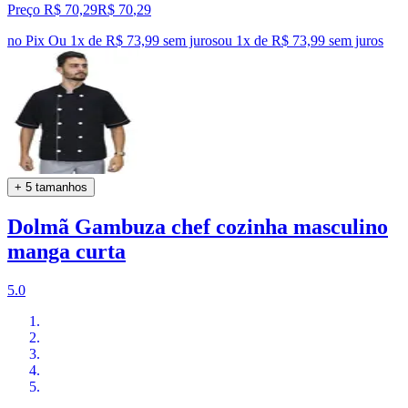
Preço R$ 70,29
R$
70
,
29
no Pix
Ou 1x de R$ 73,99 sem juros
ou
1
x de
R$ 73,99
sem juros
+ 5 tamanhos
Dolmã Gambuza chef cozinha masculino
manga curta
5.0