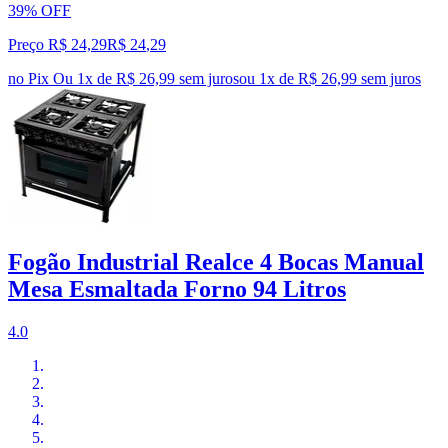
39% OFF
Preço R$ 24,29
R$
24
,
29
no Pix
Ou 1x de R$ 26,99 sem juros
ou
1
x de
R$ 26,99
sem juros
Fogão Industrial Realce 4 Bocas Manual
Mesa Esmaltada Forno 94 Litros
4.0