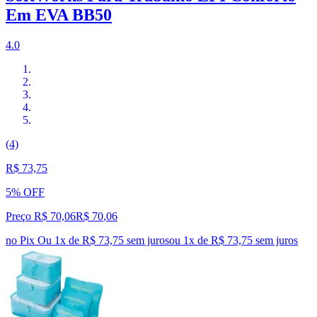
Em EVA BB50
4.0
(4)
R$ 73,75
5% OFF
Preço R$ 70,06
R$
70
,
06
no Pix
Ou 1x de R$ 73,75 sem juros
ou
1
x de
R$ 73,75
sem juros