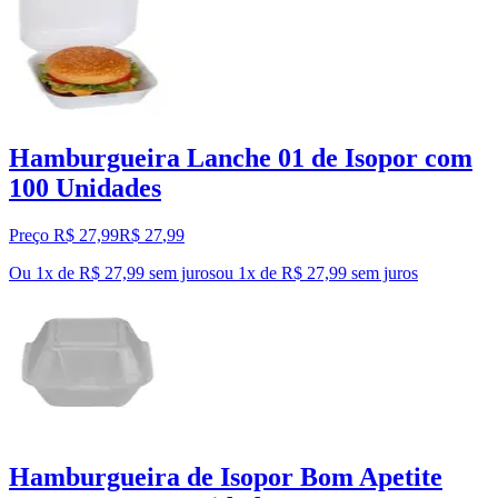
Hamburgueira Lanche 01 de Isopor com
100 Unidades
Preço R$ 27,99
R$
27
,
99
Ou 1x de R$ 27,99 sem juros
ou
1
x de
R$ 27,99
sem juros
Hamburgueira de Isopor Bom Apetite