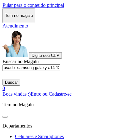
Pular para o conteudo principal
Tem no magalu
Atendimento
Digite seu CEP
Buscar no Magalu
Buscar
0
Boas vindas :)
Entre ou Cadastre-se
Tem no Magalu
Departamentos
Celulares e Smartphones