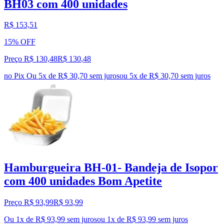
BH03 com 400 unidades
R$ 153,51
15% OFF
Preço R$ 130,48
R$
130
,
48
no Pix
Ou 5x de R$ 30,70 sem juros
ou
5
x de
R$ 30,70
sem juros
Hamburgueira BH-01- Bandeja de Isopor
com 400 unidades Bom Apetite
Preço R$ 93,99
R$
93
,
99
Ou 1x de R$ 93,99 sem juros
ou
1
x de
R$ 93,99
sem juros