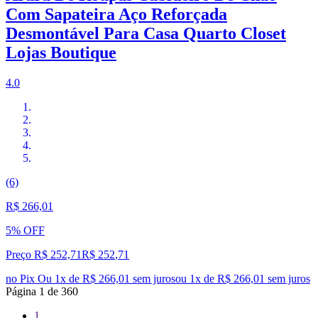
Com Sapateira Aço Reforçada
Desmontável Para Casa Quarto Closet
Lojas Boutique
4.0
(6)
R$ 266,01
5% OFF
Preço R$ 252,71
R$
252
,
71
no Pix
Ou 1x de R$ 266,01 sem juros
ou
1
x de
R$ 266,01
sem juros
Página
1
de
360
1