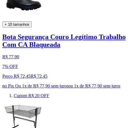
+ 10 tamanhos
Bota Segurança Couro Legítimo Trabalho
Com CA Blaqueada
R$ 77,90
7% OFF
Preço R$ 72,45
R$
72
,
45
no Pix
Ou 1x de R$ 77,90 sem juros
ou
1
x de
R$ 77,90
sem juros
Cupom R$ 20 OFF