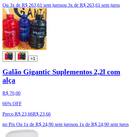
Ou 3x de R$ 263,61 sem juros
ou
3
x de
R$ 263,61
sem juros
+1
Galão Gigantic Suplementos 2,2l com
alça
R$ 70,00
66% OFF
Preço R$ 23,66
R$
23
,
66
no Pix
Ou 1x de R$ 24,90 sem juros
ou
1
x de
R$ 24,90
sem juros