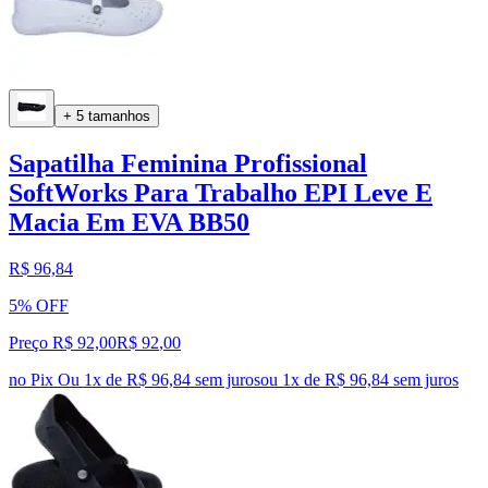
+ 5 tamanhos
Sapatilha Feminina Profissional
SoftWorks Para Trabalho EPI Leve E
Macia Em EVA BB50
R$ 96,84
5% OFF
Preço R$ 92,00
R$
92
,
00
no Pix
Ou 1x de R$ 96,84 sem juros
ou
1
x de
R$ 96,84
sem juros