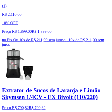
(1)
R$ 2.110,00
10% OFF
Preço R$ 1.899,00
R$
1.899
,
00
no Pix
Ou 10x de R$ 211,00 sem juros
ou
10
x de
R$ 211,00
sem
juros
Extrator de Sucos de Laranja e Limão
Skymsen 1/4CV - EX Bivolt (110/220)
Preço R$ 790,82
R$
790
,
82