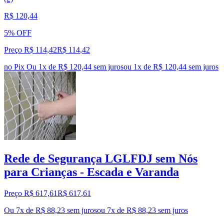
R$ 120,44
5% OFF
Preço R$ 114,42
R$
114
,
42
no Pix
Ou 1x de R$ 120,44 sem juros
ou
1
x de
R$ 120,44
sem juros
Rede de Segurança LGLFDJ sem Nós
para Crianças - Escada e Varanda
Preço R$ 617,61
R$
617
,
61
Ou 7x de R$ 88,23 sem juros
ou
7
x de
R$ 88,23
sem juros