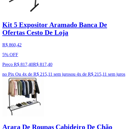
Kit 5 Expositor Aramado Banca De
Ofertas Cesto De Loja
R$ 860,42
5% OFF
Preço R$ 817,40
R$
817
,
40
no Pix
Ou 4x de R$ 215,11 sem juros
ou
4
x de
R$ 215,11
sem juros
Arara De Roupas Cabideiro De Chão