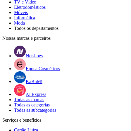
TV e Vídeo
Eletrodomésticos
Móveis
Informática
Moda
Todos os departamentos
Nossas marcas e parceiros
Netshoes
Epoca Cosméticos
KaBuM!
AliExpress
Todas as marcas
Todas as categorias
Todas as subcategorias
Serviços e benefícios
Cartão Luiza