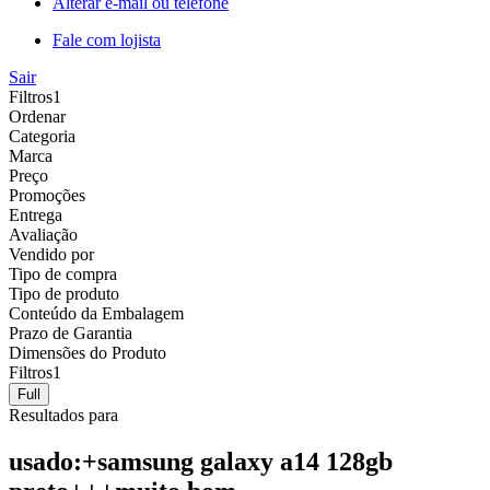
Alterar e-mail ou telefone
Fale com lojista
Sair
Filtros
1
Ordenar
Categoria
Marca
Preço
Promoções
Entrega
Avaliação
Vendido por
Tipo de compra
Tipo de produto
Conteúdo da Embalagem
Prazo de Garantia
Dimensões do Produto
Filtros
1
Full
Resultados para
usado:+samsung galaxy a14 128gb