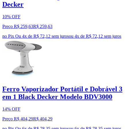
Decker
10% OFF
Preço R$ 259,63
R$
259
,
63
no Pix
Ou 4x de R$ 72,12 sem juros
ou
4
x de
R$ 72,12
sem juros
Ferro Vaporizador Portátil e Dobrável 3
em 1 Black Decker Modelo BDV3000
14% OFF
Preço R$ 404,29
R$
404
,
29
no Pix
Ou 6x de R$ 78,35 sem juros
ou
6
x de
R$ 78,35
sem juros