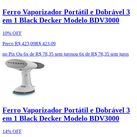
Ferro Vaporizador Portátil e Dobrável 3
em 1 Black Decker Modelo BDV3000
10% OFF
Preço R$ 423,09
R$
423
,
09
no Pix
Ou 6x de R$ 78,35 sem juros
ou
6
x de
R$ 78,35
sem juros
Ferro Vaporizador Portátil e Dobrável 3
em 1 Black Decker Modelo BDV3000
14% OFF