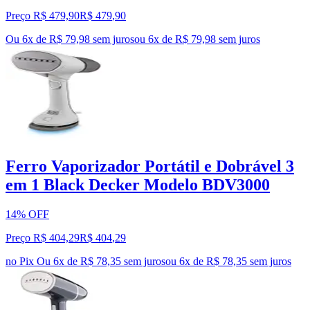
Preço R$ 479,90
R$
479
,
90
Ou 6x de R$ 79,98 sem juros
ou
6
x de
R$ 79,98
sem juros
Ferro Vaporizador Portátil e Dobrável 3
em 1 Black Decker Modelo BDV3000
14% OFF
Preço R$ 404,29
R$
404
,
29
no Pix
Ou 6x de R$ 78,35 sem juros
ou
6
x de
R$ 78,35
sem juros