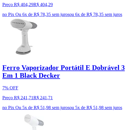
Preço R$ 404,29
R$
404
,
29
no Pix
Ou 6x de R$ 78,35 sem juros
ou
6
x de
R$ 78,35
sem juros
Ferro Vaporizador Portátil E Dobrável 3
Em 1 Black Decker
7% OFF
Preço R$ 241,71
R$
241
,
71
no Pix
Ou 5x de R$ 51,98 sem juros
ou
5
x de
R$ 51,98
sem juros