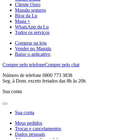
Cliente Ouro
Magalu seguros
Blog da Lu
Maga +
WhatsApp da Lu
Todos os serviços
Comprar na loja
Vender no Magalu
Baixe o aplicativo
Compre pelo telefone
Compre pelo chat
Número de telefone 0800 773 3838
Seg. à Dom. exceto feriados das 8h às 20h
Sua conta
Sua conta
Meus pedidos
Trocas e cancelamentos
Dados pessoais