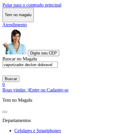
Pular para o conteudo principal
Tem no magalu
Atendimento
Digite seu CEP
Buscar no Magalu
Buscar
0
Boas vindas :)
Entre ou Cadastre-se
Tem no Magalu
Departamentos
Celulares e Smartphones