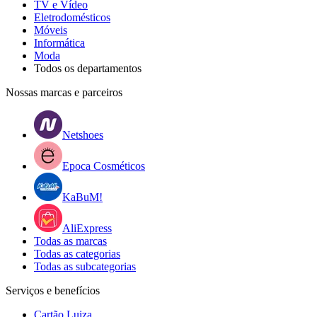
TV e Vídeo
Eletrodomésticos
Móveis
Informática
Moda
Todos os departamentos
Nossas marcas e parceiros
Netshoes
Epoca Cosméticos
KaBuM!
AliExpress
Todas as marcas
Todas as categorias
Todas as subcategorias
Serviços e benefícios
Cartão Luiza