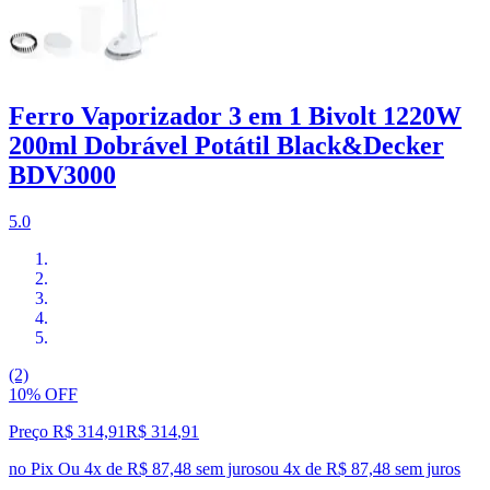
Ferro Vaporizador 3 em 1 Bivolt 1220W
200ml Dobrável Potátil Black&Decker
BDV3000
5.0
(2)
10% OFF
Preço R$ 314,91
R$
314
,
91
no Pix
Ou 4x de R$ 87,48 sem juros
ou
4
x de
R$ 87,48
sem juros