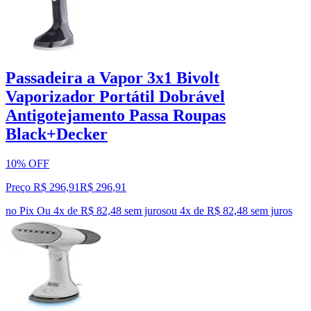
Passadeira a Vapor 3x1 Bivolt
Vaporizador Portátil Dobrável
Antigotejamento Passa Roupas
Black+Decker
10% OFF
Preço R$ 296,91
R$
296
,
91
no Pix
Ou 4x de R$ 82,48 sem juros
ou
4
x de
R$ 82,48
sem juros