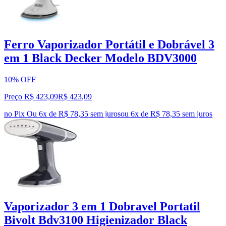
Ferro Vaporizador Portátil e Dobrável 3
em 1 Black Decker Modelo BDV3000
10% OFF
Preço R$ 423,09
R$
423
,
09
no Pix
Ou 6x de R$ 78,35 sem juros
ou
6
x de
R$ 78,35
sem juros
Vaporizador 3 em 1 Dobravel Portatil
Bivolt Bdv3100 Higienizador Black