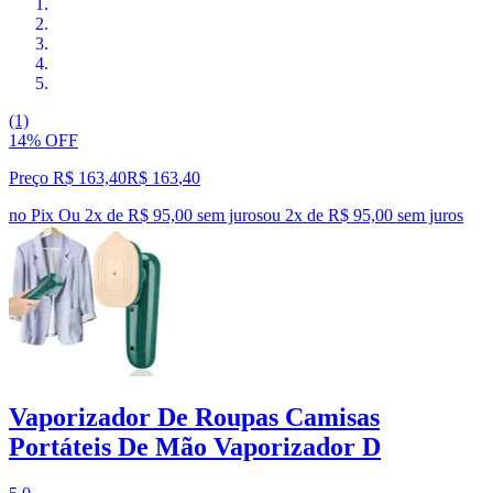
(1)
14% OFF
Preço R$ 163,40
R$
163
,
40
no Pix
Ou 2x de R$ 95,00 sem juros
ou
2
x de
R$ 95,00
sem juros
Vaporizador De Roupas Camisas
Portáteis De Mão Vaporizador D