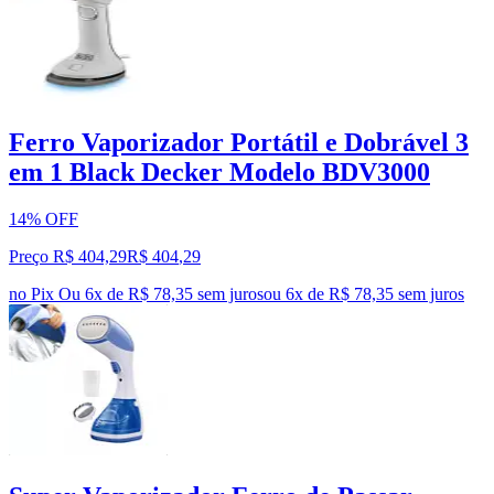
Ferro Vaporizador Portátil e Dobrável 3
em 1 Black Decker Modelo BDV3000
14% OFF
Preço R$ 404,29
R$
404
,
29
no Pix
Ou 6x de R$ 78,35 sem juros
ou
6
x de
R$ 78,35
sem juros