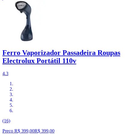
Ferro Vaporizador Passadeira Roupas
Electrolux Portátil 110v
4.3
(16)
Preço R$ 399,00
R$
399
,
00