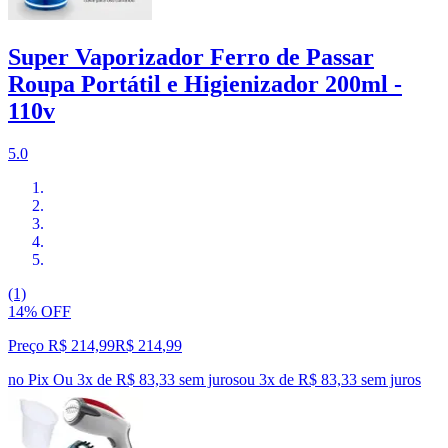
Super Vaporizador Ferro de Passar
Roupa Portátil e Higienizador 200ml -
110v
5.0
(1)
14% OFF
Preço R$ 214,99
R$
214
,
99
no Pix
Ou 3x de R$ 83,33 sem juros
ou
3
x de
R$ 83,33
sem juros