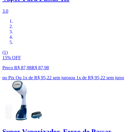
3.0
(1)
15% OFF
Preço R$ 87,98
R$
87
,
98
no Pix
Ou 1x de R$ 95,22 sem juros
ou
1
x de
R$ 95,22
sem juros
Super Vaporizador, Ferro de Passar