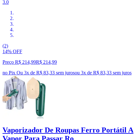
3.0
(2)
14% OFF
Preço R$ 214,99
R$
214
,
99
no Pix
Ou 3x de R$ 83,33 sem juros
ou
3
x de
R$ 83,33
sem juros
Vaporizador De Roupas Ferro Portátil A
Vapor Para Passar Ro