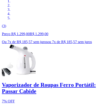
(3)
Preço R$ 1.299,00
R$
1.299
,
00
Ou 7x de R$ 185,57 sem juros
ou
7
x de
R$ 185,57
sem juros
Vaporizador de Roupas Ferro Portátil:
Passar Cabide
7% OFF