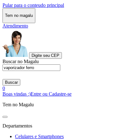
Pular para o conteudo principal
Tem no magalu
Atendimento
Digite seu CEP
Buscar no Magalu
Buscar
0
Boas vindas :)
Entre ou Cadastre-se
Tem no Magalu
Departamentos
Celulares e Smartphones