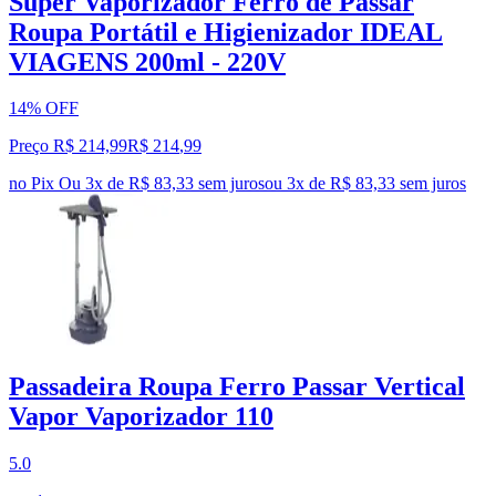
Super Vaporizador Ferro de Passar
Roupa Portátil e Higienizador IDEAL
VIAGENS 200ml - 220V
14% OFF
Preço R$ 214,99
R$
214
,
99
no Pix
Ou 3x de R$ 83,33 sem juros
ou
3
x de
R$ 83,33
sem juros
Passadeira Roupa Ferro Passar Vertical
Vapor Vaporizador 110
5.0