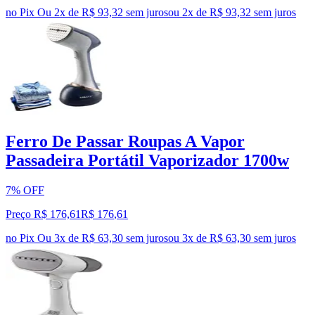
no Pix
Ou 2x de R$ 93,32 sem juros
ou
2
x de
R$ 93,32
sem juros
Ferro De Passar Roupas A Vapor
Passadeira Portátil Vaporizador 1700w
7% OFF
Preço R$ 176,61
R$
176
,
61
no Pix
Ou 3x de R$ 63,30 sem juros
ou
3
x de
R$ 63,30
sem juros