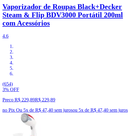
Vaporizador de Roupas Black+Decker
Steam & Flip BDV3000 Portátil 200ml
com Acessórios
4.6
(654)
3% OFF
Preço R$ 229,89
R$
229
,
89
no Pix
Ou 5x de R$ 47,40 sem juros
ou
5
x de
R$ 47,40
sem juros