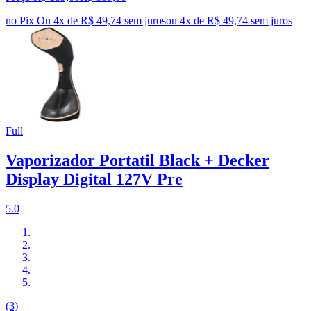
no Pix
Ou 4x de R$ 49,74 sem juros
ou
4
x de
R$ 49,74
sem juros
Full
Vaporizador Portatil Black + Decker
Display Digital 127V Pre
5.0
(3)