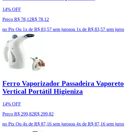
14% OFF
Preço R$ 78,12
R$
78
,
12
no Pix
Ou 1x de R$ 83,57 sem juros
ou
1
x de
R$ 83,57
sem juros
Ferro Vaporizador Passadeira Vaporeto
Vertical Portátil Higieniza
14% OFF
Preço R$ 299,82
R$
299
,
82
no Pix
Ou 4x de R$ 87,16 sem juros
ou
4
x de
R$ 87,16
sem juros