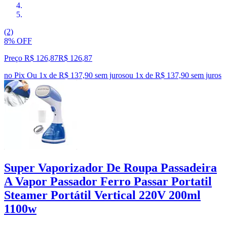
(2)
8% OFF
Preço R$ 126,87
R$
126
,
87
no Pix
Ou 1x de R$ 137,90 sem juros
ou
1
x de
R$ 137,90
sem juros
Super Vaporizador De Roupa Passadeira
A Vapor Passador Ferro Passar Portatil
Steamer Portátil Vertical 220V 200ml
1100w