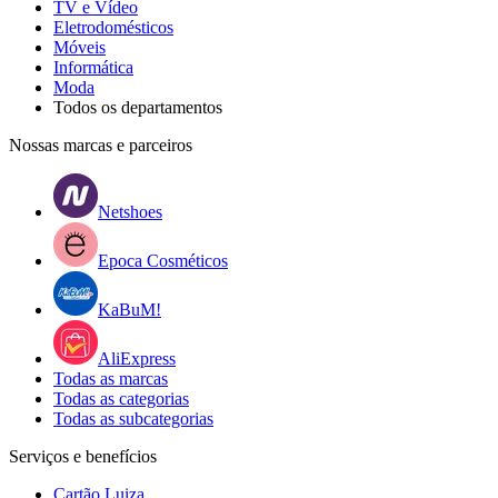
TV e Vídeo
Eletrodomésticos
Móveis
Informática
Moda
Todos os departamentos
Nossas marcas e parceiros
Netshoes
Epoca Cosméticos
KaBuM!
AliExpress
Todas as marcas
Todas as categorias
Todas as subcategorias
Serviços e benefícios
Cartão Luiza