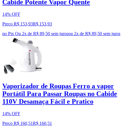
Cabide Potente Vapor Quente
14% OFF
Preço R$ 153,93
R$
153
,
93
no Pix
Ou 2x de R$ 89,50 sem juros
ou
2
x de
R$ 89,50
sem juros
Vaporizador de Roupas Ferro a vapor
Portátil Para Passar Roupas no Cabide
110V Desamaça Fácil e Pratico
14% OFF
Preço R$ 160,51
R$
160
,
51