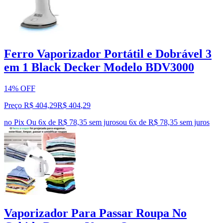
Ferro Vaporizador Portátil e Dobrável 3
em 1 Black Decker Modelo BDV3000
14% OFF
Preço R$ 404,29
R$
404
,
29
no Pix
Ou 6x de R$ 78,35 sem juros
ou
6
x de
R$ 78,35
sem juros
Vaporizador Para Passar Roupa No