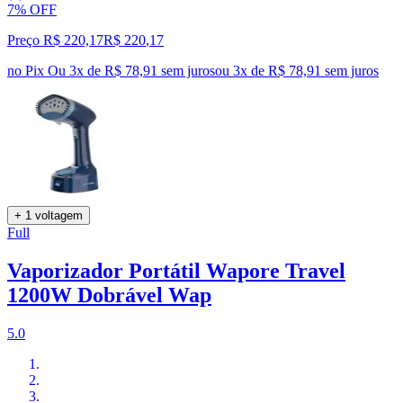
7% OFF
Preço R$ 220,17
R$
220
,
17
no Pix
Ou 3x de R$ 78,91 sem juros
ou
3
x de
R$ 78,91
sem juros
+ 1 voltagem
Full
Vaporizador Portátil Wapore Travel
1200W Dobrável Wap
5.0