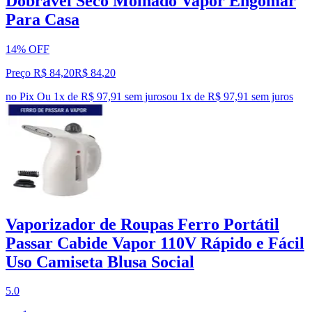
Dobrável Seco Molhado Vapor Engomar
Para Casa
14% OFF
Preço R$ 84,20
R$
84
,
20
no Pix
Ou 1x de R$ 97,91 sem juros
ou
1
x de
R$ 97,91
sem juros
Vaporizador de Roupas Ferro Portátil
Passar Cabide Vapor 110V Rápido e Fácil
Uso Camiseta Blusa Social
5.0