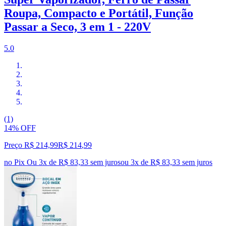
Roupa, Compacto e Portátil, Função
Passar a Seco, 3 em 1 - 220V
5.0
(1)
14% OFF
Preço R$ 214,99
R$
214
,
99
no Pix
Ou 3x de R$ 83,33 sem juros
ou
3
x de
R$ 83,33
sem juros