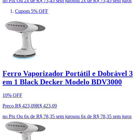
no Pix
Ou 2x de R$ 73,45 sem juros
ou
2
x de
R$ 73,45
sem juros
Cupom 5% OFF
Ferro Vaporizador Portátil e Dobrável 3
em 1 Black Decker Modelo BDV3000
10% OFF
Preço R$ 423,09
R$
423
,
09
no Pix
Ou 6x de R$ 78,35 sem juros
ou
6
x de
R$ 78,35
sem juros