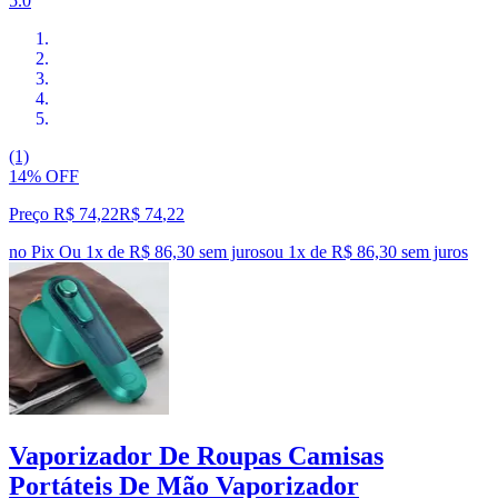
5.0
(1)
14% OFF
Preço R$ 74,22
R$
74
,
22
no Pix
Ou 1x de R$ 86,30 sem juros
ou
1
x de
R$ 86,30
sem juros
Vaporizador De Roupas Camisas
Portáteis De Mão Vaporizador