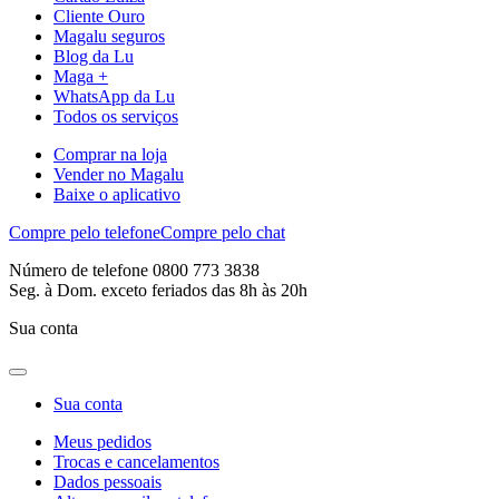
Cliente Ouro
Magalu seguros
Blog da Lu
Maga +
WhatsApp da Lu
Todos os serviços
Comprar na loja
Vender no Magalu
Baixe o aplicativo
Compre pelo telefone
Compre pelo chat
Número de telefone 0800 773 3838
Seg. à Dom. exceto feriados das 8h às 20h
Sua conta
Sua conta
Meus pedidos
Trocas e cancelamentos
Dados pessoais