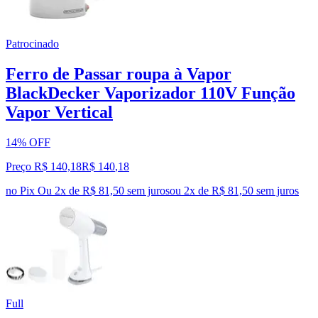
Patrocinado
Ferro de Passar roupa à Vapor
BlackDecker Vaporizador 110V Função
Vapor Vertical
14% OFF
Preço R$ 140,18
R$
140
,
18
no Pix
Ou 2x de R$ 81,50 sem juros
ou
2
x de
R$ 81,50
sem juros
Full