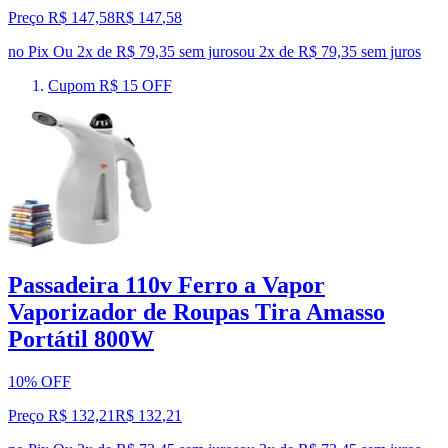
Preço R$ 147,58
R$
147
,
58
no Pix
Ou 2x de R$ 79,35 sem juros
ou
2
x de
R$ 79,35
sem juros
Cupom R$ 15 OFF
Passadeira 110v Ferro a Vapor
Vaporizador de Roupas Tira Amasso
Portátil 800W
10% OFF
Preço R$ 132,21
R$
132
,
21