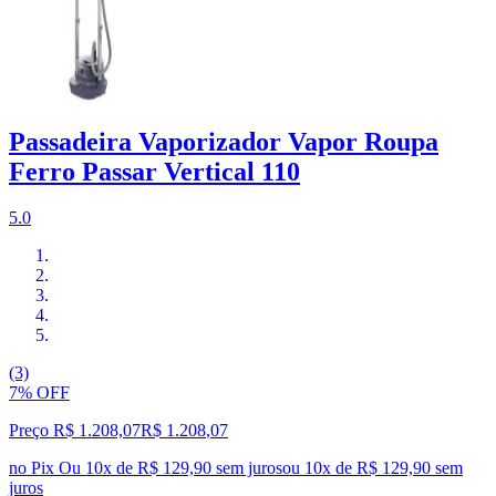
Passadeira Vaporizador Vapor Roupa
Ferro Passar Vertical 110
5.0
(3)
7% OFF
Preço R$ 1.208,07
R$
1.208
,
07
no Pix
Ou 10x de R$ 129,90 sem juros
ou
10
x de
R$ 129,90
sem
juros