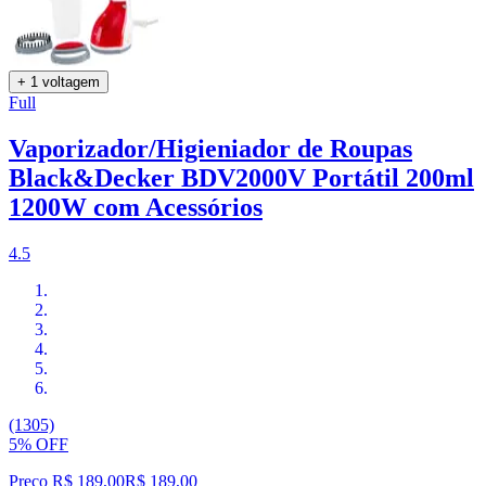
+ 1 voltagem
Full
Vaporizador/Higieniador de Roupas
Black&Decker BDV2000V Portátil 200ml
1200W com Acessórios
4.5
(1305)
5% OFF
Preço R$ 189,00
R$
189
,
00