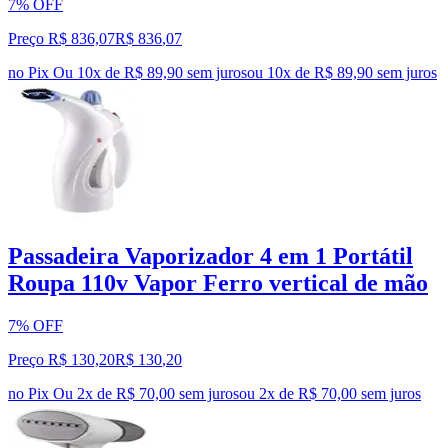
7% OFF
Preço R$ 836,07
R$
836
,
07
no Pix
Ou 10x de R$ 89,90 sem juros
ou
10
x de
R$ 89,90
sem juros
Passadeira Vaporizador 4 em 1 Portátil
Roupa 110v Vapor Ferro vertical de mão
7% OFF
Preço R$ 130,20
R$
130
,
20
no Pix
Ou 2x de R$ 70,00 sem juros
ou
2
x de
R$ 70,00
sem juros