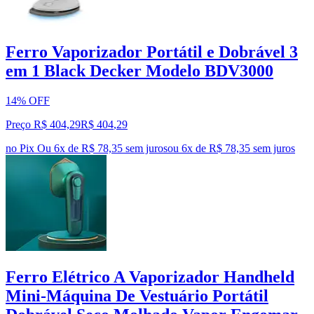
Ferro Vaporizador Portátil e Dobrável 3
em 1 Black Decker Modelo BDV3000
14% OFF
Preço R$ 404,29
R$
404
,
29
no Pix
Ou 6x de R$ 78,35 sem juros
ou
6
x de
R$ 78,35
sem juros
Ferro Elétrico A Vaporizador Handheld
Mini-Máquina De Vestuário Portátil