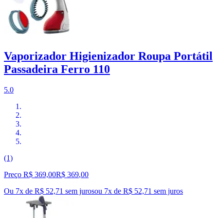
Vaporizador Higienizador Roupa Portátil
Passadeira Ferro 110
5.0
(1)
Preço R$ 369,00
R$
369
,
00
Ou 7x de R$ 52,71 sem juros
ou
7
x de
R$ 52,71
sem juros