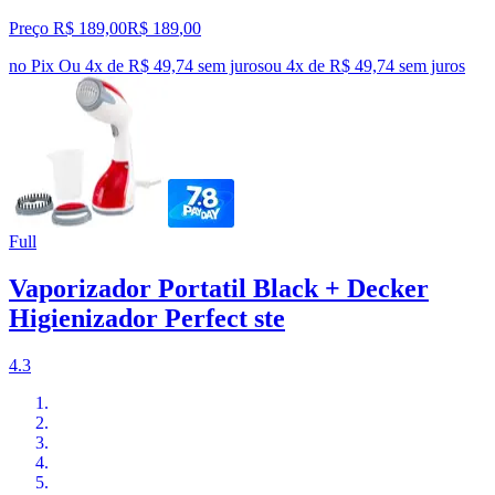
Preço R$ 189,00
R$
189
,
00
no Pix
Ou 4x de R$ 49,74 sem juros
ou
4
x de
R$ 49,74
sem juros
Full
Vaporizador Portatil Black + Decker
Higienizador Perfect ste
4.3