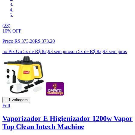
(28)
10% OFF
Preço R$ 373,20
R$
373
,
20
no Pix
Ou 5x de R$ 82,93 sem juros
ou
5
x de
R$ 82,93
sem juros
+ 1 voltagem
Full
Vaporizador E Higienizador 1200w Vapor
Top Clean Intech Machine