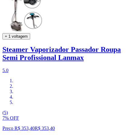
+ 1 voltagem
Steamer Vaporizador Passador Roupa
Semi Profissional Lanmax
5.0
(5)
7% OFF
Preço R$ 353,40
R$
353
,
40