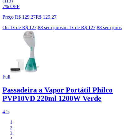
(113)
7% OFF
Preço R$ 129,27
R$
129
,
27
Ou 1x de R$ 127,88 sem juros
ou
1
x de
R$ 127,88
sem juros
Full
Passadeira a Vapor Portátil Philco
PVP10VD 220ml 1200W Verde
4.5