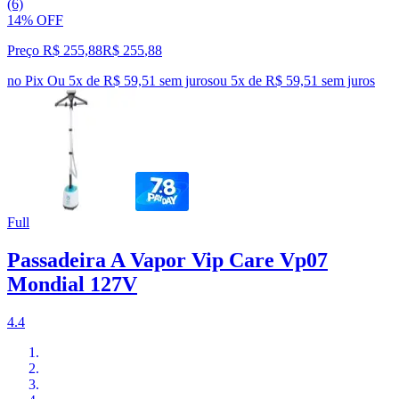
(6)
14% OFF
Preço R$ 255,88
R$
255
,
88
no Pix
Ou 5x de R$ 59,51 sem juros
ou
5
x de
R$ 59,51
sem juros
Full
Passadeira A Vapor Vip Care Vp07
Mondial 127V
4.4