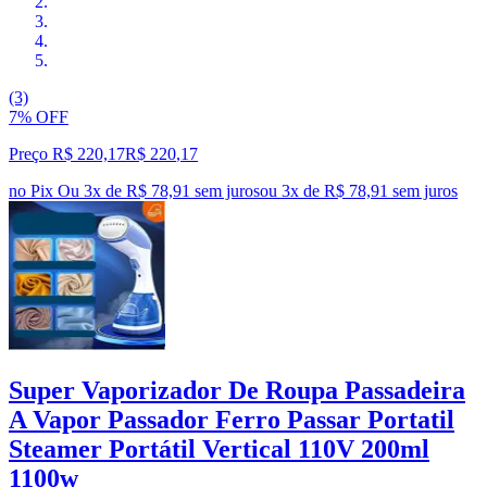
(3)
7% OFF
Preço R$ 220,17
R$
220
,
17
no Pix
Ou 3x de R$ 78,91 sem juros
ou
3
x de
R$ 78,91
sem juros
Super Vaporizador De Roupa Passadeira
A Vapor Passador Ferro Passar Portatil
Steamer Portátil Vertical 110V 200ml
1100w