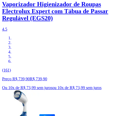
Vaporizador Higienizador de Roupas
Electrolux Expert com Tábua de Passar
Regulável (EGS20)
4.5
(161)
Preço R$ 739,90
R$
739
,
90
Ou 10x de R$ 73,99 sem juros
ou
10
x de
R$ 73,99
sem juros