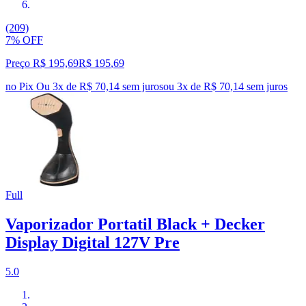
(209)
7% OFF
Preço R$ 195,69
R$
195
,
69
no Pix
Ou 3x de R$ 70,14 sem juros
ou
3
x de
R$ 70,14
sem juros
Full
Vaporizador Portatil Black + Decker
Display Digital 127V Pre
5.0