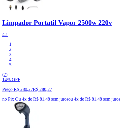
Limpador Portatil Vapor 2500w 220v
4.1
(7)
14% OFF
Preço R$ 280,27
R$
280
,
27
no Pix
Ou 4x de R$ 81,48 sem juros
ou
4
x de
R$ 81,48
sem juros