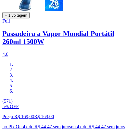
+ 1 voltagem
Full
Passadeira a Vapor Mondial Portátil
260ml 1500W
4.6
(571)
5% OFF
Preço R$ 169,00
R$
169
,
00
no Pix
Ou 4x de R$ 44,47 sem juros
ou
4
x de
R$ 44,47
sem juros