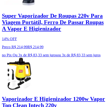
Super Vaporizador De Roupas 220v Para
Viagem Portátil, Ferro De Passar Roupas
A Vapor E Higienizador
14% OFF
Preço R$ 214,99
R$
214
,
99
no Pix
Ou 3x de R$ 83,33 sem juros
ou
3
x de
R$ 83,33
sem juros
Vaporizador E Higienizador 1200w Vapor
Top Clean Intech 220v