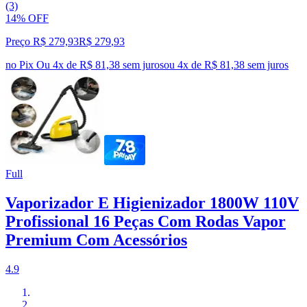
(3)
14% OFF
Preço R$ 279,93
R$
279
,
93
no Pix
Ou 4x de R$ 81,38 sem juros
ou
4
x de
R$ 81,38
sem juros
Full
Vaporizador E Higienizador 1800W 110V
Profissional 16 Peças Com Rodas Vapor
Premium Com Acessórios
4.9