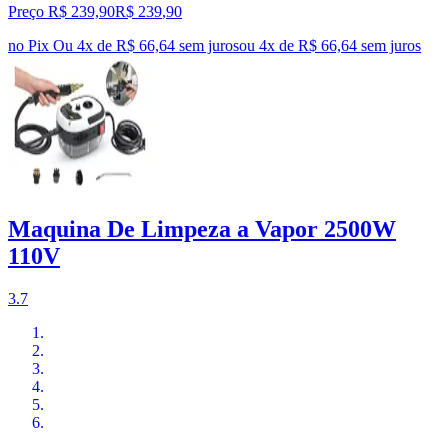
Preço R$ 239,90
R$
239
,
90
no Pix
Ou 4x de R$ 66,64 sem juros
ou
4
x de
R$ 66,64
sem juros
Maquina De Limpeza a Vapor 2500W
110V
3.7