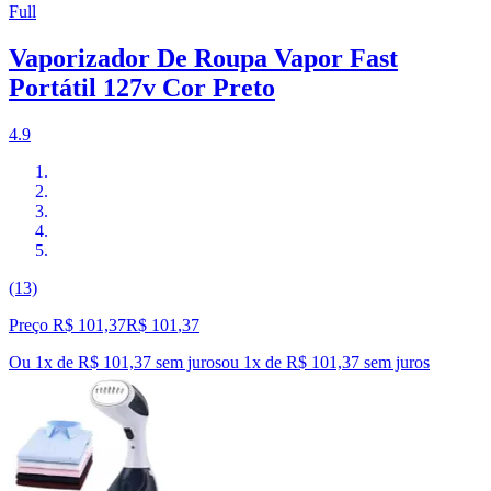
Full
Vaporizador De Roupa Vapor Fast
Portátil 127v Cor Preto
4.9
(13)
Preço R$ 101,37
R$
101
,
37
Ou 1x de R$ 101,37 sem juros
ou
1
x de
R$ 101,37
sem juros