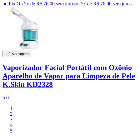
no Pix
Ou 5x de R$ 76,00 sem juros
ou
5
x de
R$ 76,00
sem juros
+ 1 voltagem
Vaporizador Facial Portátil com Ozônio
Aparelho de Vapor para Limpeza de Pele
K.Skin KD2328
5.0