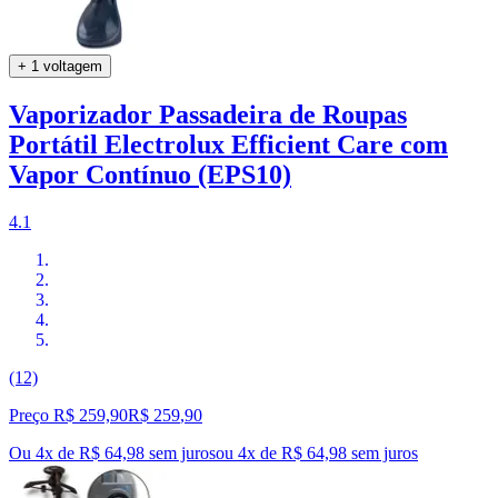
+ 1 voltagem
Vaporizador Passadeira de Roupas
Portátil Electrolux Efficient Care com
Vapor Contínuo (EPS10)
4.1
(12)
Preço R$ 259,90
R$
259
,
90
Ou 4x de R$ 64,98 sem juros
ou
4
x de
R$ 64,98
sem juros