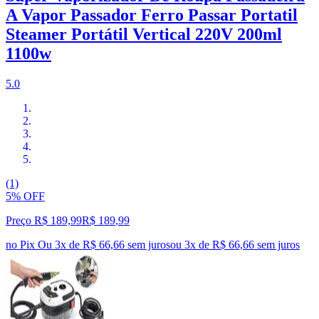
A Vapor Passador Ferro Passar Portatil
Steamer Portátil Vertical 220V 200ml
1100w
5.0
(1)
5% OFF
Preço R$ 189,99
R$
189
,
99
no Pix
Ou 3x de R$ 66,66 sem juros
ou
3
x de
R$ 66,66
sem juros