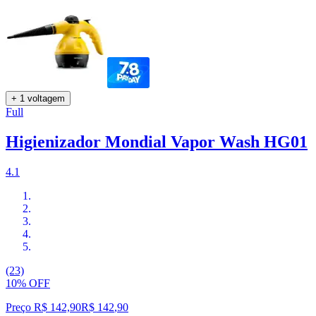
+ 1 voltagem
Full
Higienizador Mondial Vapor Wash HG01
4.1
(23)
10% OFF
Preço R$ 142,90
R$
142
,
90