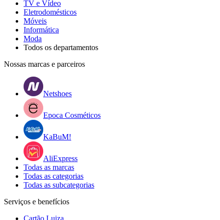
TV e Vídeo
Eletrodomésticos
Móveis
Informática
Moda
Todos os departamentos
Nossas marcas e parceiros
Netshoes
Epoca Cosméticos
KaBuM!
AliExpress
Todas as marcas
Todas as categorias
Todas as subcategorias
Serviços e benefícios
Cartão Luiza