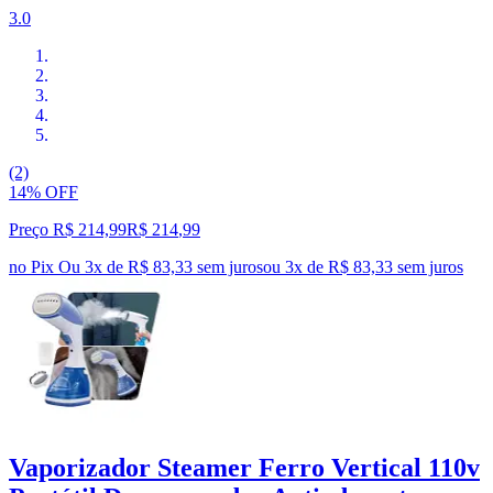
3.0
(2)
14% OFF
Preço R$ 214,99
R$
214
,
99
no Pix
Ou 3x de R$ 83,33 sem juros
ou
3
x de
R$ 83,33
sem juros
Vaporizador Steamer Ferro Vertical 110v