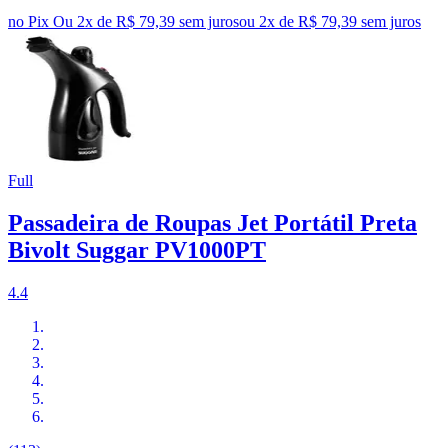
no Pix
Ou 2x de R$ 79,39 sem juros
ou
2
x de
R$ 79,39
sem juros
Full
Passadeira de Roupas Jet Portátil Preta
Bivolt Suggar PV1000PT
4.4