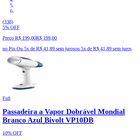
(338)
5% OFF
Preço R$ 199,00
R$
199
,
00
no Pix
Ou 5x de R$ 41,89 sem juros
ou
5
x de
R$ 41,89
sem juros
Full
Passadeira a Vapor Dobrável Mondial
Branco Azul Bivolt VP10DB
10% OFF