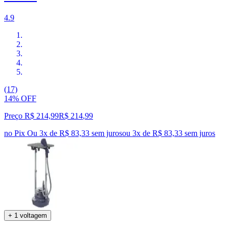
4.9
(17)
14% OFF
Preço R$ 214,99
R$
214
,
99
no Pix
Ou 3x de R$ 83,33 sem juros
ou
3
x de
R$ 83,33
sem juros
+ 1 voltagem