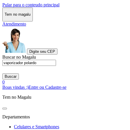
Pular para o conteudo principal
Tem no magalu
Atendimento
Digite seu CEP
Buscar no Magalu
Buscar
0
Boas vindas :)
Entre ou Cadastre-se
Tem no Magalu
Departamentos
Celulares e Smartphones