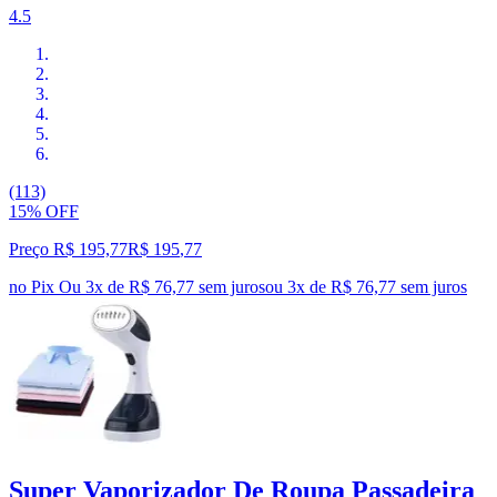
4.5
(113)
15% OFF
Preço R$ 195,77
R$
195
,
77
no Pix
Ou 3x de R$ 76,77 sem juros
ou
3
x de
R$ 76,77
sem juros
Super Vaporizador De Roupa Passadeira