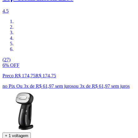
4.5
(27)
6% OFF
Preço R$ 174,75
R$
174
,
75
no Pix
Ou 3x de R$ 61,97 sem juros
ou
3
x de
R$ 61,97
sem juros
+ 1 voltagem