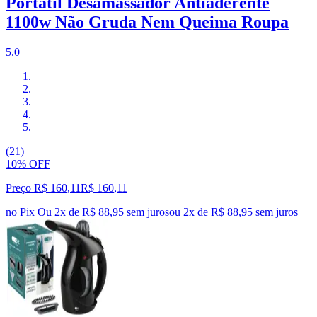
Portátil Desamassador Antiaderente
1100w Não Gruda Nem Queima Roupa
5.0
(21)
10% OFF
Preço R$ 160,11
R$
160
,
11
no Pix
Ou 2x de R$ 88,95 sem juros
ou
2
x de
R$ 88,95
sem juros