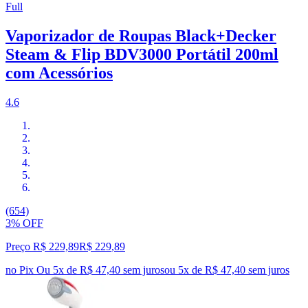
Full
Vaporizador de Roupas Black+Decker
Steam & Flip BDV3000 Portátil 200ml
com Acessórios
4.6
(654)
3% OFF
Preço R$ 229,89
R$
229
,
89
no Pix
Ou 5x de R$ 47,40 sem juros
ou
5
x de
R$ 47,40
sem juros