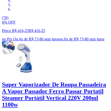
(78)
6% OFF
Preço R$ 416,25
R$
416
,
25
no Pix
Ou 6x de R$ 73,80 sem juros
ou
6
x de
R$ 73,80
sem juros
Super Vaporizador De Roupa Passadeira
A Vapor Passador Ferro Passar Portatil
Steamer Portátil Vertical 220V 200ml
1100w