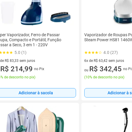
per Vaporizador, Ferro de Passar
Vaporizador de Roupas Po
upa, Compacto e Portátil, Função
Steam Power HS81 1460
ssar a Seco, 3 em 1 - 220V
5.0 (1)
4.0 (27)
 de R$ 83,33 sem juros
6x de R$ 63,42 sem juros
ez de R$ 83,33 sem juros
R$ 214,99
6 vez de R$ 63,42 sem juros
R$ 342,45
no Pix
no Pi
u
ou
% de desconto no pix
)
(
10% de desconto no pix
)
Adicionar à sacola
Adicionar à 