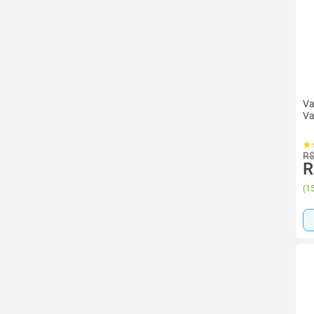
Va
Va
R$
R
(
15