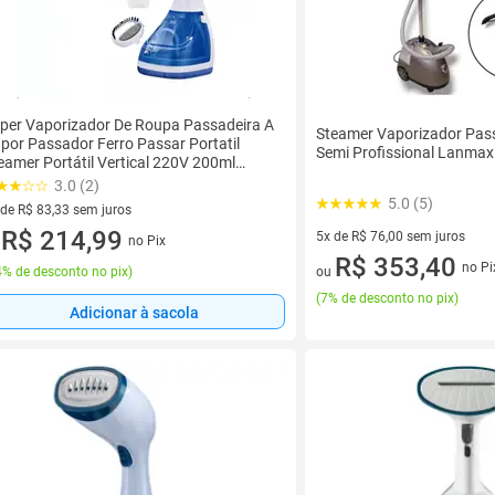
per Vaporizador De Roupa Passadeira A
Steamer Vaporizador Pas
por Passador Ferro Passar Portatil
Semi Profissional Lanmax
eamer Portátil Vertical 220V 200ml
100w
3.0 (2)
5.0 (5)
 de R$ 83,33 sem juros
ez de R$ 83,33 sem juros
R$ 214,99
5x de R$ 76,00 sem juros
no Pix
u
5 vez de R$ 76,00 sem juros
R$ 353,40
no Pi
% de desconto no pix
)
ou
(
7% de desconto no pix
)
Adicionar à sacola