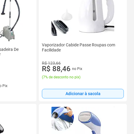
Vaporizador Cabide Passe Roupas com
sadeira De
Facilidade
r
R$ 123,66
R$ 88,46
no Pix
(
7% de desconto no pix
)
s
o Pix
Adicionar à sacola