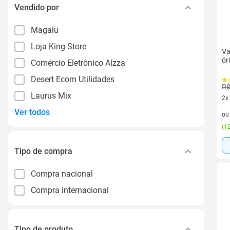
Vendido por
Magalu
Loja King Store
Va
ór
Comércio Eletrônico Alzza
Desert Ecom Utilidades
R$
Laurus Mix
2x
2 v
Ver todos
o
(
12
Tipo de compra
Compra nacional
Compra internacional
Tipo de produto