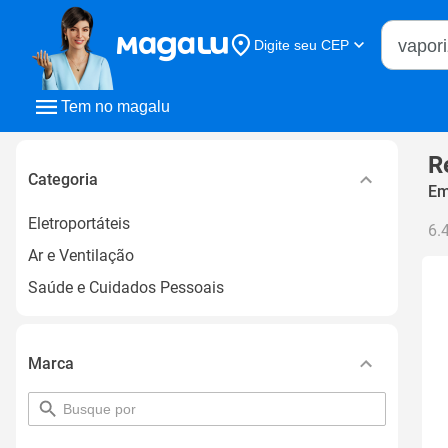
Buscar n
Digite seu CEP
Buscar
Tem no magalu
R
Categoria
Em
Eletroportáteis
6.
Ar e Ventilação
Saúde e Cuidados Pessoais
Marca
pesquisar
por
filtro