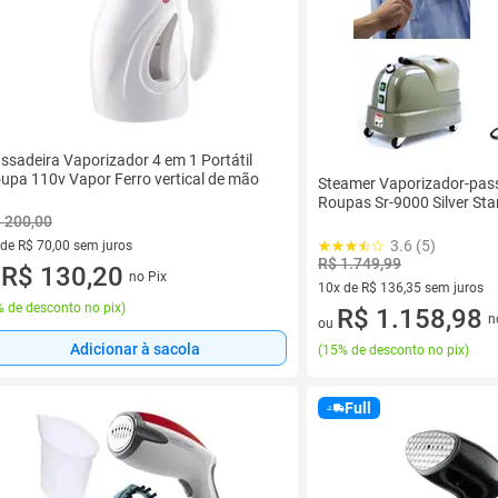
ssadeira Vaporizador 4 em 1 Portátil
upa 110v Vapor Ferro vertical de mão
Steamer Vaporizador-pas
Roupas Sr-9000 Silver Sta
 200,00
3.6 (5)
 de R$ 70,00 sem juros
R$ 1.749,99
ez de R$ 70,00 sem juros
R$ 130,20
no Pix
u
10x de R$ 136,35 sem juros
 de desconto no pix
)
10 vez de R$ 136,35 sem juro
R$ 1.158,98
n
ou
Adicionar à sacola
(
15% de desconto no pix
)
Full