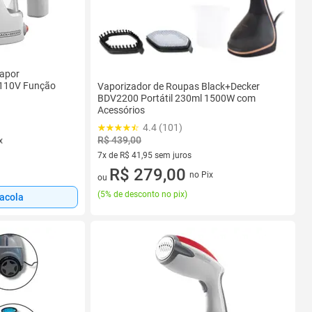
Vapor
 110V Função
Vaporizador de Roupas Black+Decker
BDV2200 Portátil 230ml 1500W com
Acessórios
4.4 (101)
R$ 439,00
x
7x de R$ 41,95 sem juros
7 vez de R$ 41,95 sem juros
R$ 279,00
no Pix
ou
(
5% de desconto no pix
)
sacola