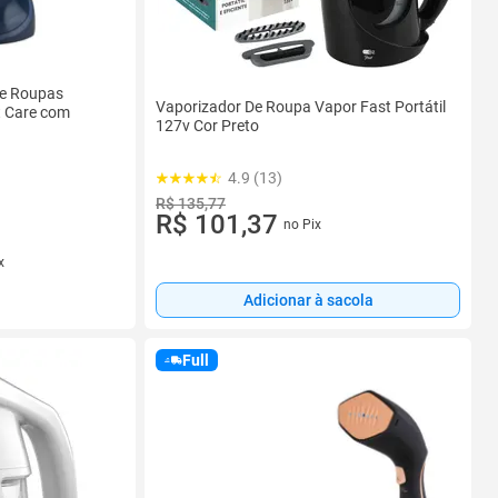
de Roupas
Vaporizador De Roupa Vapor Fast Portátil
nt Care com
127v Cor Preto
4.9 (13)
R$ 135,77
R$ 101,37
no Pix
x
Adicionar à sacola
Full