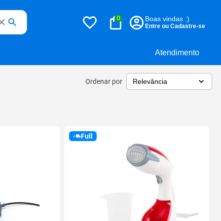
0
Boas vindas :)
Entre ou Cadastre-se
Atendimento
Ordenar por
Full