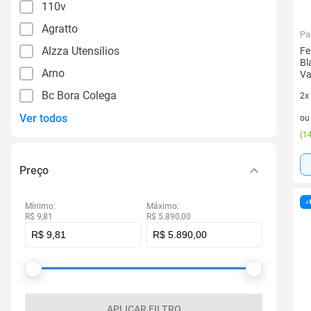
110v
Agratto
Pa
Alzza Utensílios
Fe
Bl
Arno
Va
Bc Bora Colega
2x
2 v
Ver todos
o
(
14
Preço
Mínimo:
Máximo:
R$ 9,81
R$ 5.890,00
APLICAR FILTRO