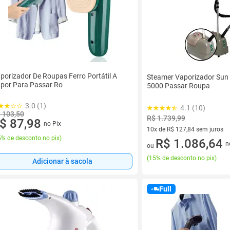
porizador De Roupas Ferro Portátil A
Steamer Vaporizador Sun 
por Para Passar Ro
5000 Passar Roupa
3.0 (1)
4.1 (10)
 103,50
R$ 1.739,99
$ 87,98
no Pix
10x de R$ 127,84 sem juros
% de desconto no pix
)
10 vez de R$ 127,84 sem juro
R$ 1.086,64
n
ou
(
15% de desconto no pix
)
Adicionar à sacola
Full