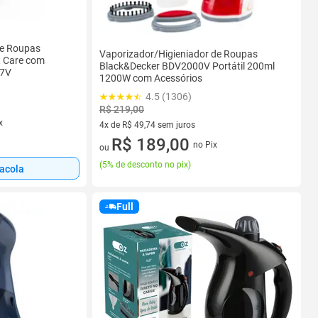
de Roupas
Vaporizador/Higieniador de Roupas
nt Care com
Black&Decker BDV2000V Portátil 200ml
27V
1200W com Acessórios
4.5 (1306)
R$ 219,00
x
4x de R$ 49,74 sem juros
4 vez de R$ 49,74 sem juros
R$ 189,00
no Pix
ou
(
5% de desconto no pix
)
sacola
Full