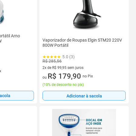
rtátil Arno
Vaporizador de Roupas Elgin STM20 220V
W
800W Portátil
5.0 (3)
R$ 285,56
2x de R$ 99,95 sem juros
x
2 vez de R$ 99,95 sem juros
R$ 179,90
no Pix
ou
(
10% de desconto no pix
)
sacola
Adicionar à sacola