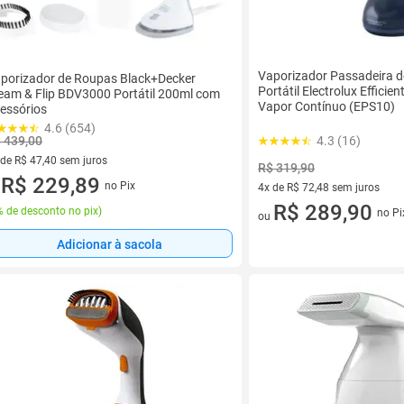
Vaporizador Passadeira 
porizador de Roupas Black+Decker
Portátil Electrolux Efficie
eam & Flip BDV3000 Portátil 200ml com
Vapor Contínuo (EPS10)
essórios
4.6 (654)
4.3 (16)
 439,00
 de R$ 47,40 sem juros
R$ 319,90
ez de R$ 47,40 sem juros
R$ 229,89
no Pix
4x de R$ 72,48 sem juros
u
4 vez de R$ 72,48 sem juros
R$ 289,90
 de desconto no pix
)
no Pi
ou
Adicionar à sacola