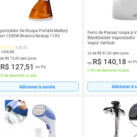
porizador De Roupa Portátil Mallory
Ferro de Passar roupa à 
ion 1200W Branco/laranja 110V
BlackDecker Vaporizador
Vapor Vertical
1.0 (1)
 153,90
2x de R$ 81,50 sem juros
 de R$ 72,45 sem juros
2 vez de R$ 81,50 sem juros
R$ 140,18
no Pi
ou
ez de R$ 72,45 sem juros
R$ 127,51
no Pix
u
(
14% de desconto no pix
)
% de desconto no pix
)
Adicionar à 
Adicionar à sacola