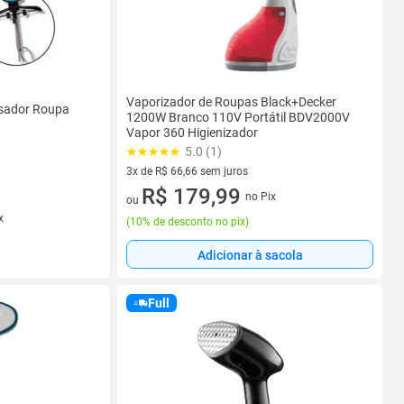
Vaporizador de Roupas Black+Decker
sador Roupa
1200W Branco 110V Portátil BDV2000V
Vapor 360 Higienizador
5.0 (1)
3x de R$ 66,66 sem juros
3 vez de R$ 66,66 sem juros
R$ 179,99
no Pix
ou
x
(
10% de desconto no pix
)
Adicionar à sacola
Full