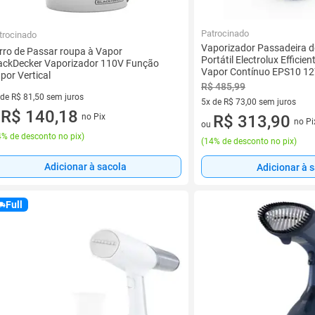
Patrocinado
trocinado
Vaporizador Passadeira 
rro de Passar roupa à Vapor
Portátil Electrolux Efficie
ackDecker Vaporizador 110V Função
Vapor Contínuo EPS10 1
por Vertical
R$ 485,99
 de R$ 81,50 sem juros
5x de R$ 73,00 sem juros
ez de R$ 81,50 sem juros
R$ 140,18
no Pix
5 vez de R$ 73,00 sem juros
R$ 313,90
u
no Pi
ou
% de desconto no pix
)
(
14% de desconto no pix
)
Adicionar à sacola
Adicionar à 
Full