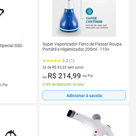
Super Vaporizador Ferro de Passar Roupa
Special SSG-
Portátil e Higienizador 200ml - 110v
5.0 (1)
3x de R$ 83,33 sem juros
3 vez de R$ 83,33 sem juros
R$ 214,99
no Pix
ou
s
(
14% de desconto no pix
)
o Pix
Adicionar à sacola