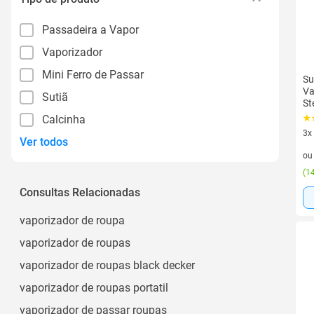
Passadeira a Vapor
Vaporizador
Mini Ferro de Passar
Su
Va
Sutiã
St
1
Calcinha
3x
Ver todos
3 v
o
(
14
Consultas Relacionadas
vaporizador de roupa
vaporizador de roupas
vaporizador de roupas black decker
vaporizador de roupas portatil
vaporizador de passar roupas