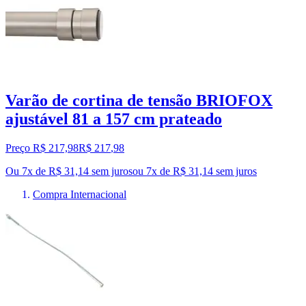
Varão de cortina de tensão BRIOFOX
ajustável 81 a 157 cm prateado
Preço R$ 217,98
R$
217
,
98
Ou 7x de R$ 31,14 sem juros
ou
7
x de
R$ 31,14
sem juros
Compra Internacional