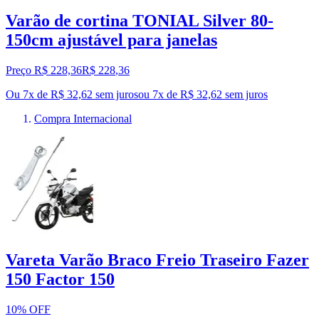
Varão de cortina TONIAL Silver 80-
150cm ajustável para janelas
Preço R$ 228,36
R$
228
,
36
Ou 7x de R$ 32,62 sem juros
ou
7
x de
R$ 32,62
sem juros
Compra Internacional
Vareta Varão Braco Freio Traseiro Fazer
150 Factor 150
10% OFF