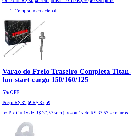
Ou 7x de R$ 30,40 sem juros
ou
7
x de
R$ 30,40
sem juros
Compra Internacional
Varao do Freio Traseiro Completa Titan-
fan-start-cargo 150/160/125
5% OFF
Preço R$ 35,69
R$
35
,
69
no Pix
Ou 1x de R$ 37,57 sem juros
ou
1
x de
R$ 37,57
sem juros