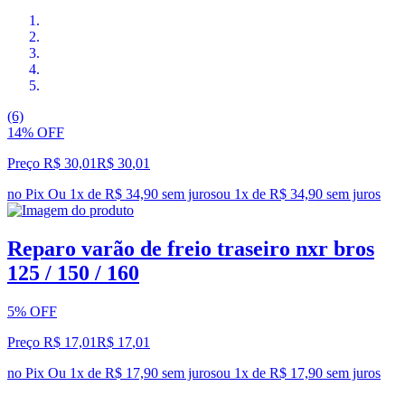
(6)
14% OFF
Preço R$ 30,01
R$
30
,
01
no Pix
Ou 1x de R$ 34,90 sem juros
ou
1
x de
R$ 34,90
sem juros
Reparo varão de freio traseiro nxr bros
125 / 150 / 160
5% OFF
Preço R$ 17,01
R$
17
,
01
no Pix
Ou 1x de R$ 17,90 sem juros
ou
1
x de
R$ 17,90
sem juros