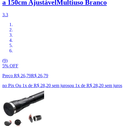
a 150cm AjustávelMultiuso Branco
3.3
(9)
5% OFF
Preço R$ 26,79
R$
26
,
79
no Pix
Ou 1x de R$ 28,20 sem juros
ou
1
x de
R$ 28,20
sem juros