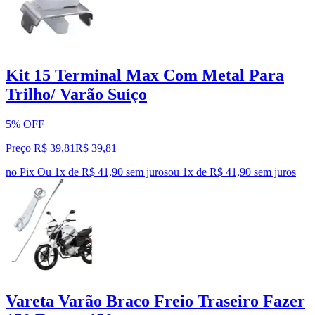
Kit 15 Terminal Max Com Metal Para
Trilho/ Varão Suíço
5% OFF
Preço R$ 39,81
R$
39
,
81
no Pix
Ou 1x de R$ 41,90 sem juros
ou
1
x de
R$ 41,90
sem juros
Vareta Varão Braco Freio Traseiro Fazer