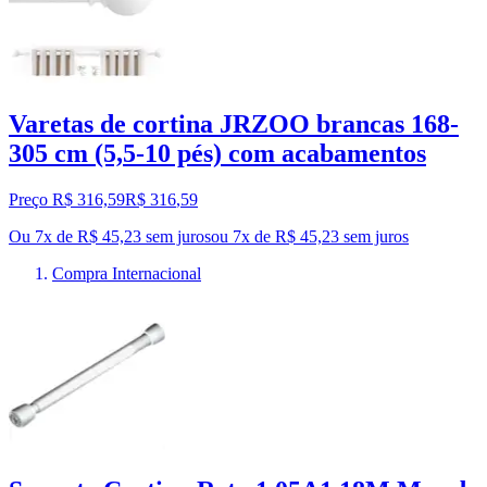
Varetas de cortina JRZOO brancas 168-
305 cm (5,5-10 pés) com acabamentos
Preço R$ 316,59
R$
316
,
59
Ou 7x de R$ 45,23 sem juros
ou
7
x de
R$ 45,23
sem juros
Compra Internacional