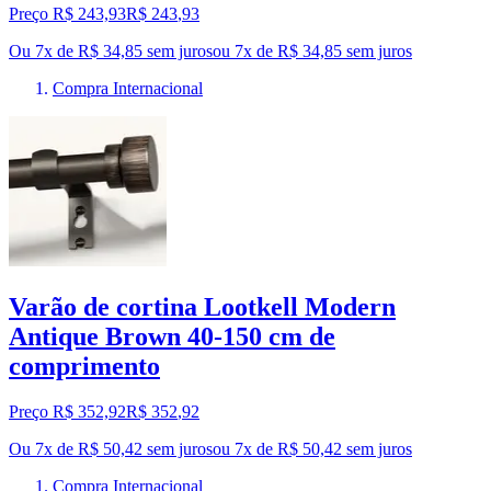
Preço R$ 243,93
R$
243
,
93
Ou 7x de R$ 34,85 sem juros
ou
7
x de
R$ 34,85
sem juros
Compra Internacional
Varão de cortina Lootkell Modern
Antique Brown 40-150 cm de
comprimento
Preço R$ 352,92
R$
352
,
92
Ou 7x de R$ 50,42 sem juros
ou
7
x de
R$ 50,42
sem juros
Compra Internacional