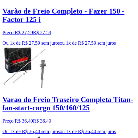
Varão de Freio Completo - Fazer 150 -
Factor 125 i
Preço R$ 27,59
R$
27
,
59
Ou 1x de R$ 27,59 sem juros
ou
1
x de
R$ 27,59
sem juros
Varao do Freio Traseiro Completa Titan-
fan-start-cargo 150/160/125
Preço R$ 36,40
R$
36
,
40
Ou 1x de R$ 36,40 sem juros
ou
1
x de
R$ 36,40
sem juros