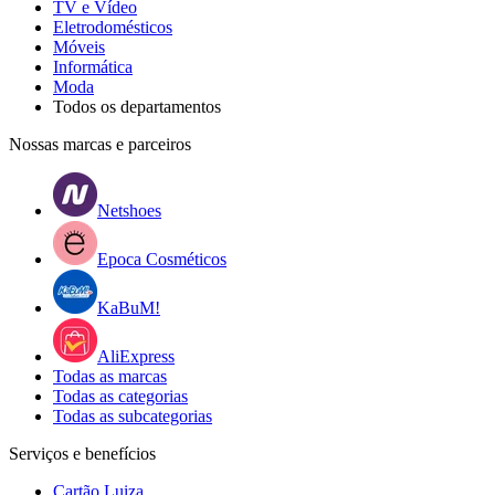
TV e Vídeo
Eletrodomésticos
Móveis
Informática
Moda
Todos os departamentos
Nossas marcas e parceiros
Netshoes
Epoca Cosméticos
KaBuM!
AliExpress
Todas as marcas
Todas as categorias
Todas as subcategorias
Serviços e benefícios
Cartão Luiza