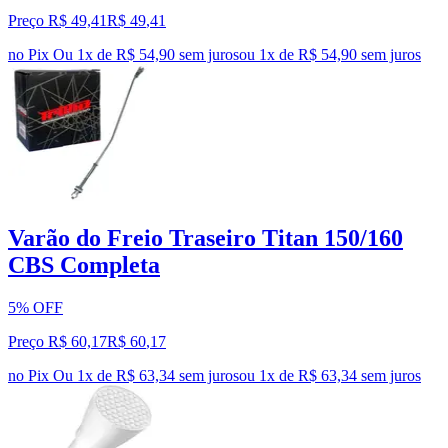
Preço R$ 49,41
R$
49
,
41
no Pix
Ou 1x de R$ 54,90 sem juros
ou
1
x de
R$ 54,90
sem juros
Varão do Freio Traseiro Titan 150/160
CBS Completa
5% OFF
Preço R$ 60,17
R$
60
,
17
no Pix
Ou 1x de R$ 63,34 sem juros
ou
1
x de
R$ 63,34
sem juros