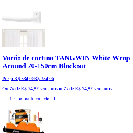
Varão de cortina TANGWIN White Wrap
Around 70-150cm Blackout
Preço R$ 384,06
R$
384
,
06
Ou 7x de R$ 54,87 sem juros
ou
7
x de
R$ 54,87
sem juros
Compra Internacional