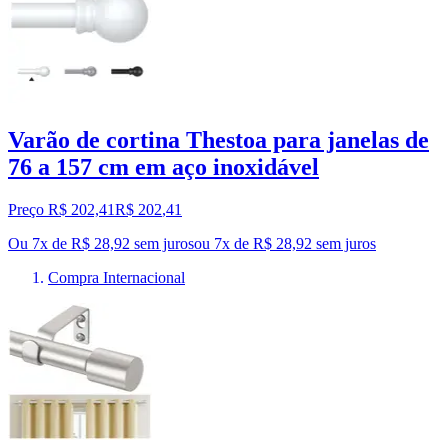
Varão de cortina Thestoa para janelas de
76 a 157 cm em aço inoxidável
Preço R$ 202,41
R$
202
,
41
Ou 7x de R$ 28,92 sem juros
ou
7
x de
R$ 28,92
sem juros
Compra Internacional