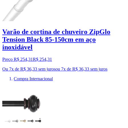
Varão de cortina de chuveiro ZipGlo
Tension Black 85-150cm em aço
inoxidável
Preço R$ 254,31
R$
254
,
31
Ou 7x de R$ 36,33 sem juros
ou
7
x de
R$ 36,33
sem juros
Compra Internacional