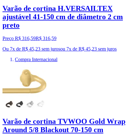
Varão de cortina H.VERSAILTEX
ajustável 41-150 cm de diâmetro 2 cm
preto
Preço R$ 316,59
R$
316
,
59
Ou 7x de R$ 45,23 sem juros
ou
7
x de
R$ 45,23
sem juros
Compra Internacional
Varão de cortina TVWOO Gold Wrap
Around 5/8 Blackout 70-150 cm