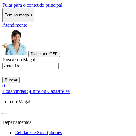
Pular para o conteudo principal
Tem no magalu
Atendimento
Digite seu CEP
Buscar no Magalu
Buscar
0
Boas vindas :)
Entre ou Cadastre-se
Tem no Magalu
Departamentos
Celulares e Smartphones