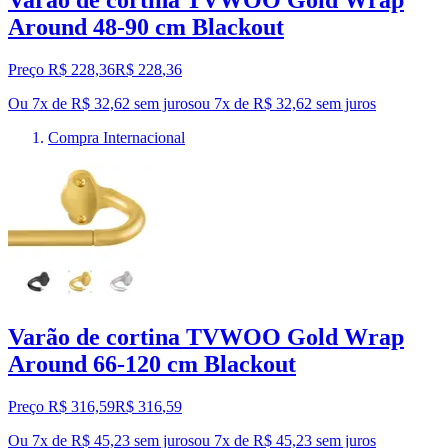
Around 48-90 cm Blackout
Preço R$ 228,36
R$
228
,
36
Ou 7x de R$ 32,62 sem juros
ou
7
x de
R$ 32,62
sem juros
Compra Internacional
Varão de cortina TVWOO Gold Wrap
Around 66-120 cm Blackout
Preço R$ 316,59
R$
316
,
59
Ou 7x de R$ 45,23 sem juros
ou
7
x de
R$ 45,23
sem juros