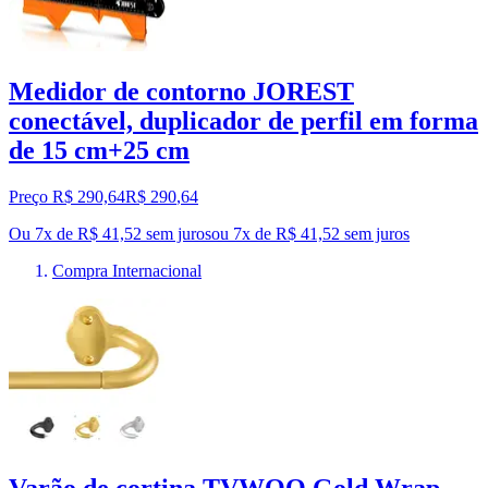
Medidor de contorno JOREST
conectável, duplicador de perfil em forma
de 15 cm+25 cm
Preço R$ 290,64
R$
290
,
64
Ou 7x de R$ 41,52 sem juros
ou
7
x de
R$ 41,52
sem juros
Compra Internacional
Varão de cortina TVWOO Gold Wrap