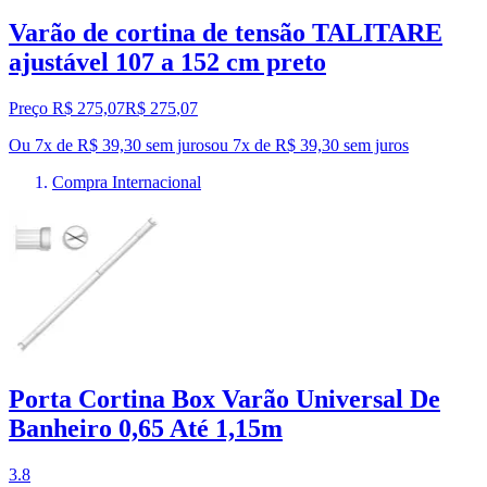
Varão de cortina de tensão TALITARE
ajustável 107 a 152 cm preto
Preço R$ 275,07
R$
275
,
07
Ou 7x de R$ 39,30 sem juros
ou
7
x de
R$ 39,30
sem juros
Compra Internacional
Porta Cortina Box Varão Universal De
Banheiro 0,65 Até 1,15m
3.8