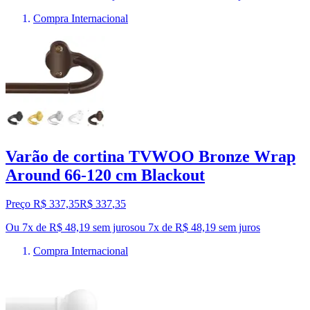
Compra Internacional
Varão de cortina TVWOO Bronze Wrap
Around 66-120 cm Blackout
Preço R$ 337,35
R$
337
,
35
Ou 7x de R$ 48,19 sem juros
ou
7
x de
R$ 48,19
sem juros
Compra Internacional