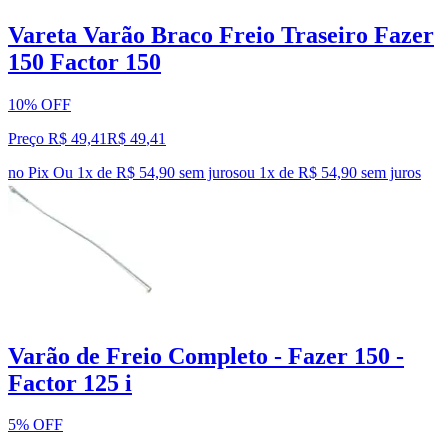
Vareta Varão Braco Freio Traseiro Fazer
150 Factor 150
10% OFF
Preço R$ 49,41
R$
49
,
41
no Pix
Ou 1x de R$ 54,90 sem juros
ou
1
x de
R$ 54,90
sem juros
Varão de Freio Completo - Fazer 150 -
Factor 125 i
5% OFF