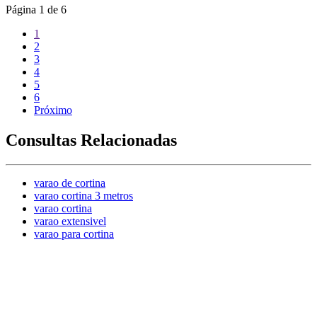
Página
1
de
6
1
2
3
4
5
6
Próximo
Consultas Relacionadas
varao de cortina
varao cortina 3 metros
varao cortina
varao extensivel
varao para cortina