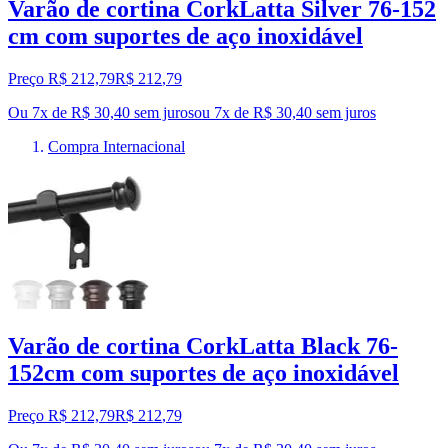
Varão de cortina CorkLatta Silver 76-152
cm com suportes de aço inoxidável
Preço R$ 212,79
R$
212
,
79
Ou 7x de R$ 30,40 sem juros
ou
7
x de
R$ 30,40
sem juros
Compra Internacional
Varão de cortina CorkLatta Black 76-
152cm com suportes de aço inoxidável
Preço R$ 212,79
R$
212
,
79