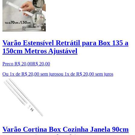
Varão Estensível Retrátil para Box 135 a
150cm Metros Ajustável
Preço R$ 20,00
R$
20
,
00
Ou 1x de R$ 20,00 sem juros
ou
1
x de
R$ 20,00
sem juros
Varão Cortina Box Cozinha Janela 90cm