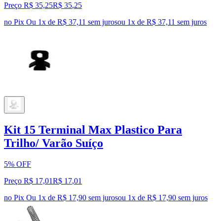
Preço R$ 35,25
R$
35
,
25
no Pix
Ou 1x de R$ 37,11 sem juros
ou
1
x de
R$ 37,11
sem juros
Kit 15 Terminal Max Plastico Para
Trilho/ Varão Suíço
5% OFF
Preço R$ 17,01
R$
17
,
01
no Pix
Ou 1x de R$ 17,90 sem juros
ou
1
x de
R$ 17,90
sem juros