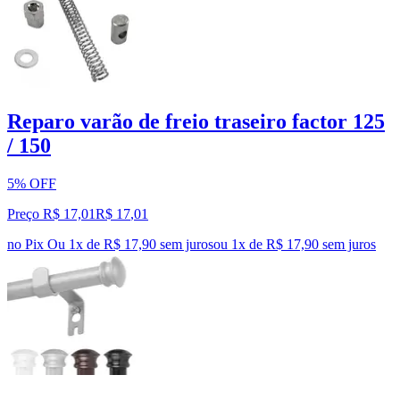
Reparo varão de freio traseiro factor 125
/ 150
5% OFF
Preço R$ 17,01
R$
17
,
01
no Pix
Ou 1x de R$ 17,90 sem juros
ou
1
x de
R$ 17,90
sem juros