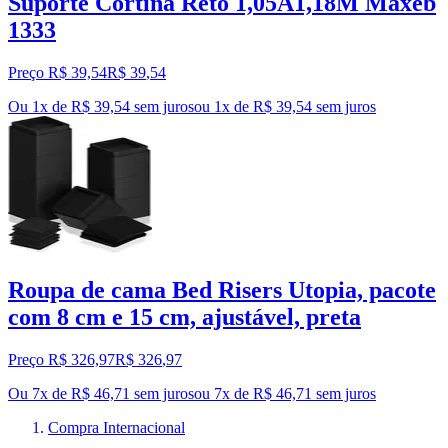
Suporte Cortina Reto 1,05A1,18M Maxeb
1333
Preço R$ 39,54
R$
39
,
54
Ou 1x de R$ 39,54 sem juros
ou
1
x de
R$ 39,54
sem juros
Roupa de cama Bed Risers Utopia, pacote
com 8 cm e 15 cm, ajustável, preta
Preço R$ 326,97
R$
326
,
97
Ou 7x de R$ 46,71 sem juros
ou
7
x de
R$ 46,71
sem juros
Compra Internacional