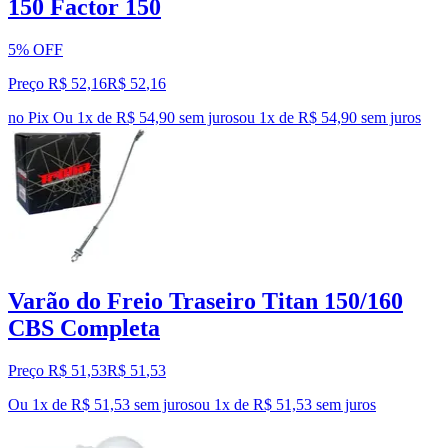
150 Factor 150
5% OFF
Preço R$ 52,16
R$
52
,
16
no Pix
Ou 1x de R$ 54,90 sem juros
ou
1
x de
R$ 54,90
sem juros
Varão do Freio Traseiro Titan 150/160
CBS Completa
Preço R$ 51,53
R$
51
,
53
Ou 1x de R$ 51,53 sem juros
ou
1
x de
R$ 51,53
sem juros