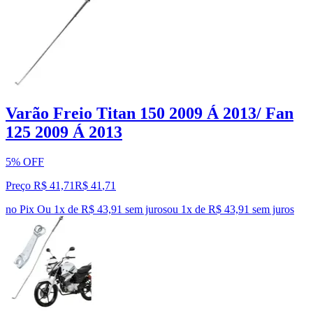
Varão Freio Titan 150 2009 Á 2013/ Fan
125 2009 Á 2013
5% OFF
Preço R$ 41,71
R$
41
,
71
no Pix
Ou 1x de R$ 43,91 sem juros
ou
1
x de
R$ 43,91
sem juros