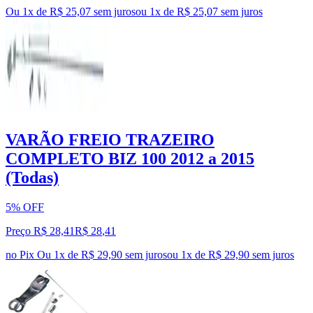
Ou 1x de R$ 25,07 sem juros
ou
1
x de
R$ 25,07
sem juros
VARÃO FREIO TRAZEIRO
COMPLETO BIZ 100 2012 a 2015
(Todas)
5% OFF
Preço R$ 28,41
R$
28
,
41
no Pix
Ou 1x de R$ 29,90 sem juros
ou
1
x de
R$ 29,90
sem juros