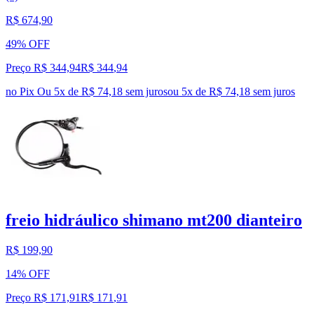
R$ 674,90
49% OFF
Preço R$ 344,94
R$
344
,
94
no Pix
Ou 5x de R$ 74,18 sem juros
ou
5
x de
R$ 74,18
sem juros
freio hidráulico shimano mt200 dianteiro
R$ 199,90
14% OFF
Preço R$ 171,91
R$
171
,
91