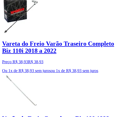
Vareta do Freio Varão Traseiro Completo
Biz 110i 2018 a 2022
Preço R$ 38,93
R$
38
,
93
Ou 1x de R$ 38,93 sem juros
ou
1
x de
R$ 38,93
sem juros