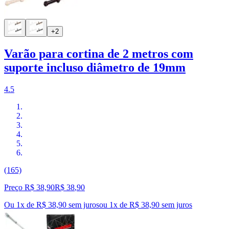
+2
Varão para cortina de 2 metros com
suporte incluso diâmetro de 19mm
4.5
(165)
Preço R$ 38,90
R$
38
,
90
Ou 1x de R$ 38,90 sem juros
ou
1
x de
R$ 38,90
sem juros