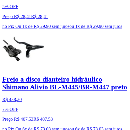
5% OFF
Preço R$ 28,41
R$
28
,
41
no Pix
Ou 1x de R$ 29,90 sem juros
ou
1
x de
R$ 29,90
sem juros
Freio a disco dianteiro hidráulico
Shimano Alivio BL-M445/BR-M447 preto
R$ 438,20
7% OFF
Preço R$ 407,53
R$
407
,
53
no Pix
Ou 6x de R$ 73,03 sem juros
ou
6
x de
R$ 73,03
sem juros