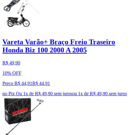
Vareta Varão+ Braço Freio Traseiro
Honda Biz 100 2000 A 2005
R$ 49,90
10% OFF
Preço R$ 44,91
R$
44
,
91
no Pix
Ou 1x de R$ 49,90 sem juros
ou
1
x de
R$ 49,90
sem juros