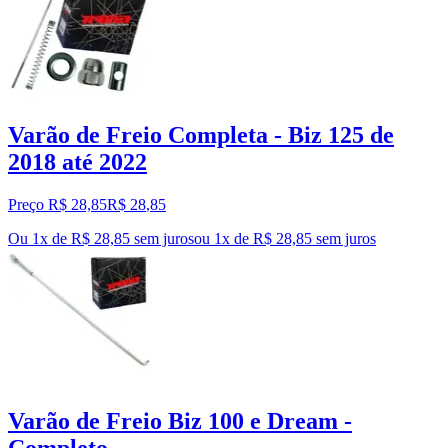
Varão de Freio Completa - Biz 125 de
2018 até 2022
Preço R$ 28,85
R$
28
,
85
Ou 1x de R$ 28,85 sem juros
ou
1
x de
R$ 28,85
sem juros
Varão de Freio Biz 100 e Dream -