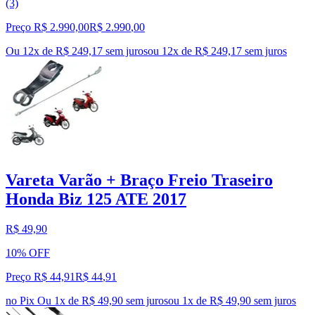
(3)
Preço R$ 2.990,00
R$
2.990
,
00
Ou 12x de R$ 249,17 sem juros
ou
12
x de
R$ 249,17
sem juros
Vareta Varão + Braço Freio Traseiro
Honda Biz 125 ATE 2017
R$ 49,90
10% OFF
Preço R$ 44,91
R$
44
,
91
no Pix
Ou 1x de R$ 49,90 sem juros
ou
1
x de
R$ 49,90
sem juros