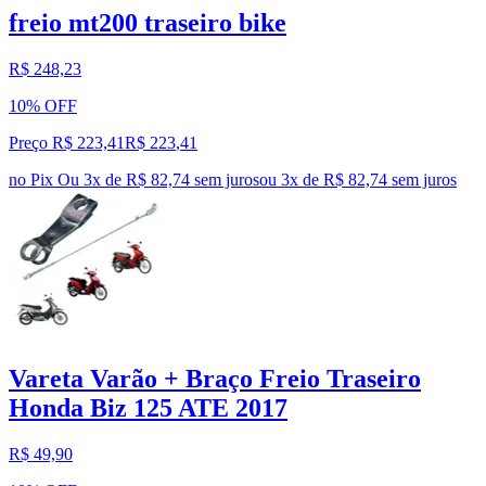
freio mt200 traseiro bike
R$ 248,23
10% OFF
Preço R$ 223,41
R$
223
,
41
no Pix
Ou 3x de R$ 82,74 sem juros
ou
3
x de
R$ 82,74
sem juros
Vareta Varão + Braço Freio Traseiro
Honda Biz 125 ATE 2017
R$ 49,90