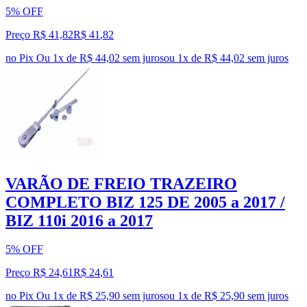
5% OFF
Preço R$ 41,82
R$
41
,
82
no Pix
Ou 1x de R$ 44,02 sem juros
ou
1
x de
R$ 44,02
sem juros
VARÃO DE FREIO TRAZEIRO
COMPLETO BIZ 125 DE 2005 a 2017 /
BIZ 110i 2016 a 2017
5% OFF
Preço R$ 24,61
R$
24
,
61
no Pix
Ou 1x de R$ 25,90 sem juros
ou
1
x de
R$ 25,90
sem juros