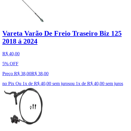
Vareta Varão De Freio Traseiro Biz 125
2018 á 2024
R$ 40,00
5% OFF
Preço R$ 38,00
R$
38
,
00
no Pix
Ou 1x de R$ 40,00 sem juros
ou
1
x de
R$ 40,00
sem juros