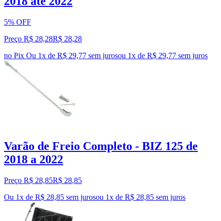
2018 até 2022
5% OFF
Preço R$ 28,28
R$
28
,
28
no Pix
Ou 1x de R$ 29,77 sem juros
ou
1
x de
R$ 29,77
sem juros
Varão de Freio Completo - BIZ 125 de
2018 a 2022
Preço R$ 28,85
R$
28
,
85
Ou 1x de R$ 28,85 sem juros
ou
1
x de
R$ 28,85
sem juros