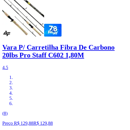
Vara P/ Carretilha Fibra De Carbono
20lbs Pro Staff C602 1,80M
4.5
(8)
Preço R$ 129,88
R$
129
,
88