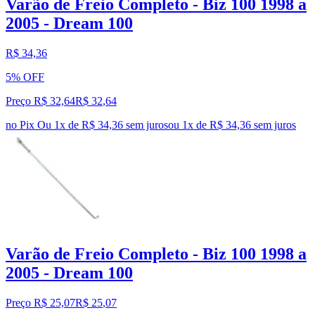
Varão de Freio Completo - Biz 100 1998 a
2005 - Dream 100
R$ 34,36
5% OFF
Preço R$ 32,64
R$
32
,
64
no Pix
Ou 1x de R$ 34,36 sem juros
ou
1
x de
R$ 34,36
sem juros
Varão de Freio Completo - Biz 100 1998 a
2005 - Dream 100
Preço R$ 25,07
R$
25
,
07