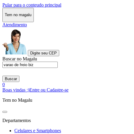
Pular para o conteudo principal
Tem no magalu
Atendimento
Digite seu CEP
Buscar no Magalu
Buscar
0
Boas vindas :)
Entre ou Cadastre-se
Tem no Magalu
Departamentos
Celulares e Smartphones