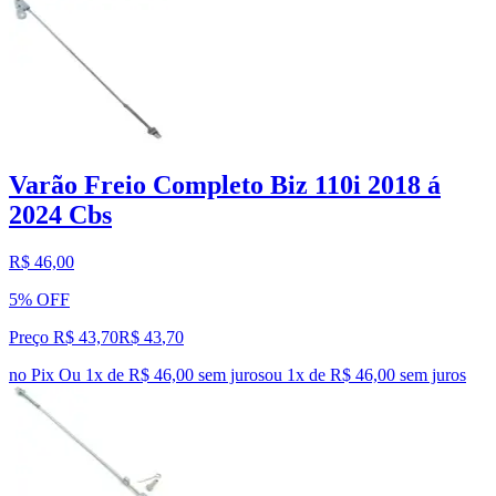
Varão Freio Completo Biz 110i 2018 á
2024 Cbs
R$ 46,00
5% OFF
Preço R$ 43,70
R$
43
,
70
no Pix
Ou 1x de R$ 46,00 sem juros
ou
1
x de
R$ 46,00
sem juros