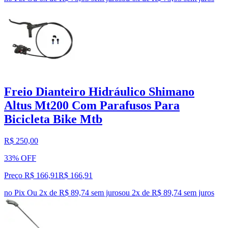
Freio Dianteiro Hidráulico Shimano
Altus Mt200 Com Parafusos Para
Bicicleta Bike Mtb
R$ 250,00
33% OFF
Preço R$ 166,91
R$
166
,
91
no Pix
Ou 2x de R$ 89,74 sem juros
ou
2
x de
R$ 89,74
sem juros