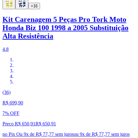
+16
Kit Carenagem 5 Peças Pro Tork Moto
Honda Biz 100 1998 a 2005 Substituição
Alta Resistência
4.8
(36)
R$ 699,90
7% OFF
Preço R$ 650,91
R$
650
,
91
no Pix
Ou 9x de R$ 77,77 sem juros
ou
9
x de
R$ 77,77
sem juros