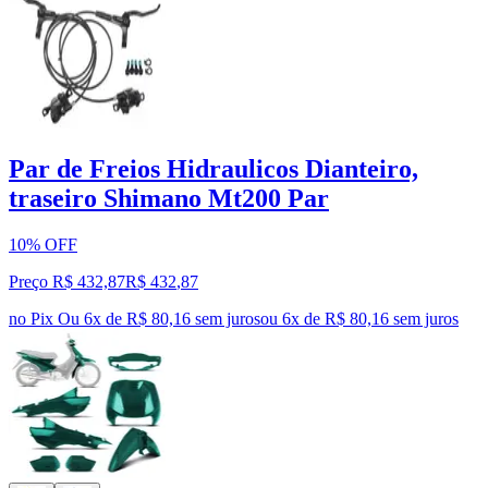
Par de Freios Hidraulicos Dianteiro,
traseiro Shimano Mt200 Par
10% OFF
Preço R$ 432,87
R$
432
,
87
no Pix
Ou 6x de R$ 80,16 sem juros
ou
6
x de
R$ 80,16
sem juros