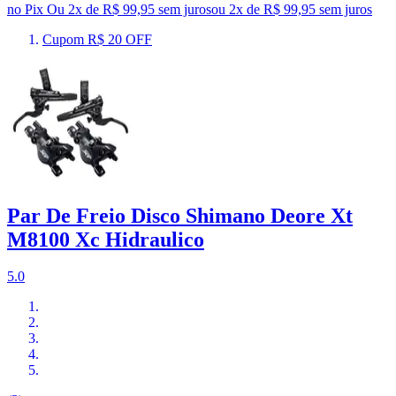
no Pix
Ou 2x de R$ 99,95 sem juros
ou
2
x de
R$ 99,95
sem juros
Cupom R$ 20 OFF
Par De Freio Disco Shimano Deore Xt
M8100 Xc Hidraulico
5.0