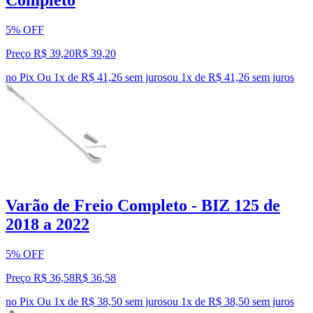
Completo
5% OFF
Preço R$ 39,20
R$
39
,
20
no Pix
Ou 1x de R$ 41,26 sem juros
ou
1
x de
R$ 41,26
sem juros
Varão de Freio Completo - BIZ 125 de
2018 a 2022
5% OFF
Preço R$ 36,58
R$
36
,
58
no Pix
Ou 1x de R$ 38,50 sem juros
ou
1
x de
R$ 38,50
sem juros