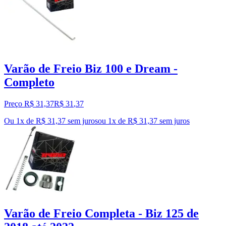
Varão de Freio Biz 100 e Dream -
Completo
Preço R$ 31,37
R$
31
,
37
Ou 1x de R$ 31,37 sem juros
ou
1
x de
R$ 31,37
sem juros
Varão de Freio Completa - Biz 125 de