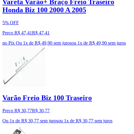
Vareta Varão+ Braço Freio Traseiro
Honda Biz 100 2000 A 2005
5% OFF
Preço R$ 47,41
R$
47
,
41
no Pix
Ou 1x de R$ 49,90 sem juros
ou
1
x de
R$ 49,90
sem juros
Varão Freio Biz 100 Traseiro
Preço R$ 30,77
R$
30
,
77
Ou 1x de R$ 30,77 sem juros
ou
1
x de
R$ 30,77
sem juros