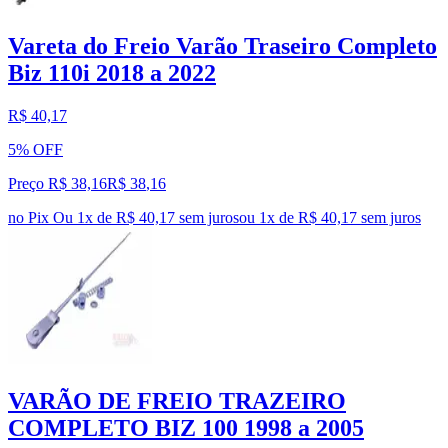
Vareta do Freio Varão Traseiro Completo
Biz 110i 2018 a 2022
R$ 40,17
5% OFF
Preço R$ 38,16
R$
38
,
16
no Pix
Ou 1x de R$ 40,17 sem juros
ou
1
x de
R$ 40,17
sem juros
VARÃO DE FREIO TRAZEIRO
COMPLETO BIZ 100 1998 a 2005