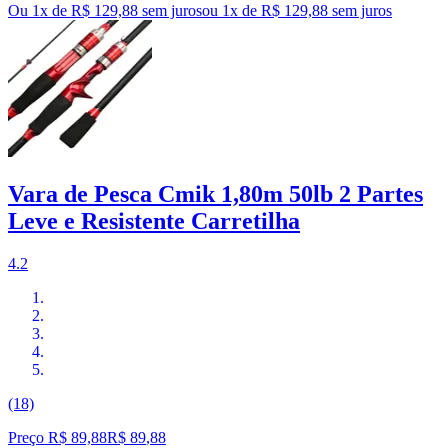
Ou 1x de R$ 129,88 sem juros
ou
1
x de
R$ 129,88
sem juros
Vara de Pesca Cmik 1,80m 50lb 2 Partes
Leve e Resistente Carretilha
4.2
(18)
Preço R$ 89,88
R$
89
,
88