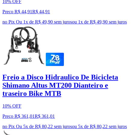
10% OFF
Preço R$ 44,91
R$
44
,
91
no Pix
Ou 1x de R$ 49,90 sem juros
ou
1
x de
R$ 49,90
sem juros
Freio a Disco Hidraulico De Bicicleta
Shimano Altus MT200 Dianteiro e
traseiro Bike MTB
10% OFF
Preço R$ 361,01
R$
361
,
01
no Pix
Ou 5x de R$ 80,22 sem juros
ou
5
x de
R$ 80,22
sem juros