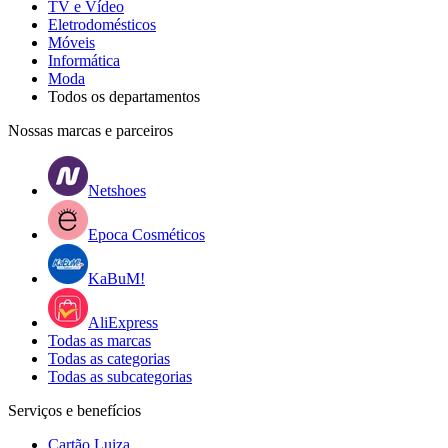
TV e Vídeo
Eletrodomésticos
Móveis
Informática
Moda
Todos os departamentos
Nossas marcas e parceiros
Netshoes
Epoca Cosméticos
KaBuM!
AliExpress
Todas as marcas
Todas as categorias
Todas as subcategorias
Serviços e benefícios
Cartão Luiza