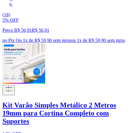
(18)
5% OFF
Preço R$ 56,91
R$
56
,
91
no Pix
Ou 1x de R$ 59,90 sem juros
ou
1
x de
R$ 59,90
sem juros
Kit Varão Simples Metálico 2 Metros
19mm para Cortina Completo com
Suportes