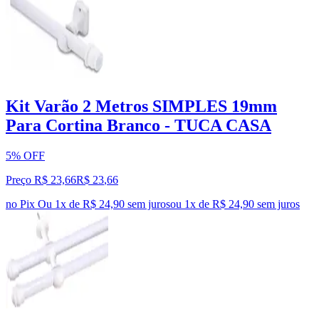
Kit Varão 2 Metros SIMPLES 19mm
Para Cortina Branco - TUCA CASA
5% OFF
Preço R$ 23,66
R$
23
,
66
no Pix
Ou 1x de R$ 24,90 sem juros
ou
1
x de
R$ 24,90
sem juros