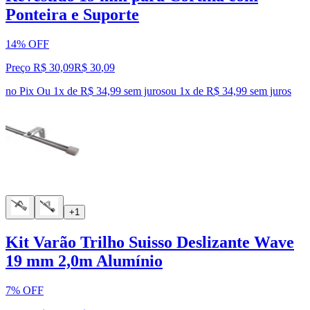
Ponteira e Suporte
14% OFF
Preço R$ 30,09
R$
30
,
09
no Pix
Ou 1x de R$ 34,99 sem juros
ou
1
x de
R$ 34,99
sem juros
+1
Kit Varão Trilho Suisso Deslizante Wave
19 mm 2,0m Alumínio
7% OFF