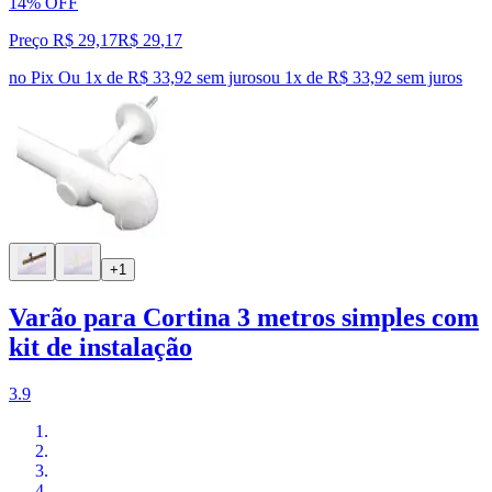
14% OFF
Preço R$ 29,17
R$
29
,
17
no Pix
Ou 1x de R$ 33,92 sem juros
ou
1
x de
R$ 33,92
sem juros
+1
Varão para Cortina 3 metros simples com
kit de instalação
3.9