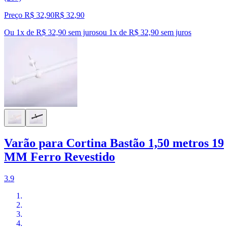
Preço R$ 32,90
R$
32
,
90
Ou 1x de R$ 32,90 sem juros
ou
1
x de
R$ 32,90
sem juros
Varão para Cortina Bastão 1,50 metros 19
MM Ferro Revestido
3.9