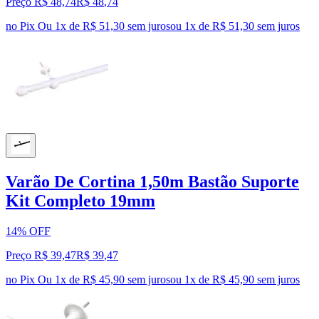
Preço R$ 48,74
R$
48
,
74
no Pix
Ou 1x de R$ 51,30 sem juros
ou
1
x de
R$ 51,30
sem juros
Varão De Cortina 1,50m Bastão Suporte
Kit Completo 19mm
14% OFF
Preço R$ 39,47
R$
39
,
47
no Pix
Ou 1x de R$ 45,90 sem juros
ou
1
x de
R$ 45,90
sem juros