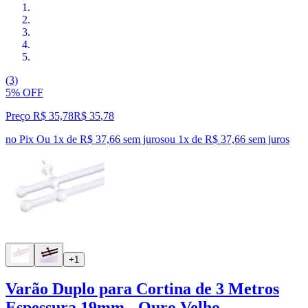
(3)
5% OFF
Preço R$ 35,78
R$
35
,
78
no Pix
Ou 1x de R$ 37,66 sem juros
ou
1
x de
R$ 37,66
sem juros
+1
Varão Duplo para Cortina de 3 Metros
Espessura 19mm - Ouro Velho