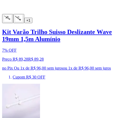
+1
Kit Varão Trilho Suisso Deslizante Wave
19mm 1,5m Alumínio
7% OFF
Preço R$ 89,28
R$
89
,
28
no Pix
Ou 1x de R$ 96,00 sem juros
ou
1
x de
R$ 96,00
sem juros
Cupom R$ 30 OFF