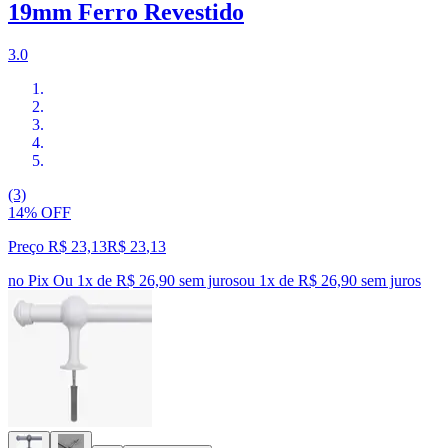
19mm Ferro Revestido
3.0
(3)
14% OFF
Preço R$ 23,13
R$
23
,
13
no Pix
Ou 1x de R$ 26,90 sem juros
ou
1
x de
R$ 26,90
sem juros