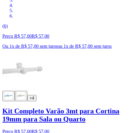
(6)
Preço R$ 57,00
R$
57
,
00
Ou 1x de R$ 57,00 sem juros
ou
1
x de
R$ 57,00
sem juros
+4
Kit Completo Varão 3mt para Cortina
19mm para Sala ou Quarto
Preço R$ 57,00
R$
57
,
00