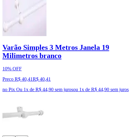
Varão Simples 3 Metros Janela 19
Milimetros branco
10% OFF
Preço R$ 40,41
R$
40
,
41
no Pix
Ou 1x de R$ 44,90 sem juros
ou
1
x de
R$ 44,90
sem juros