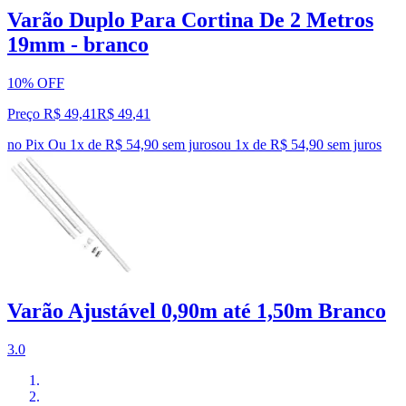
Varão Duplo Para Cortina De 2 Metros
19mm - branco
10% OFF
Preço R$ 49,41
R$
49
,
41
no Pix
Ou 1x de R$ 54,90 sem juros
ou
1
x de
R$ 54,90
sem juros
Varão Ajustável 0,90m até 1,50m Branco
3.0