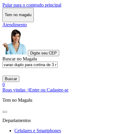
Pular para o conteudo principal
Tem no magalu
Atendimento
Digite seu CEP
Buscar no Magalu
Buscar
0
Boas vindas :)
Entre ou Cadastre-se
Tem no Magalu
Departamentos
Celulares e Smartphones