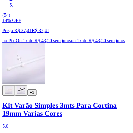
(54)
14% OFF
Preço R$ 37,41
R$
37
,
41
no Pix
Ou 1x de R$ 43,50 sem juros
ou
1
x de
R$ 43,50
sem juros
+1
Kit Varão Simples 3mts Para Cortina
19mm Varias Cores
5.0