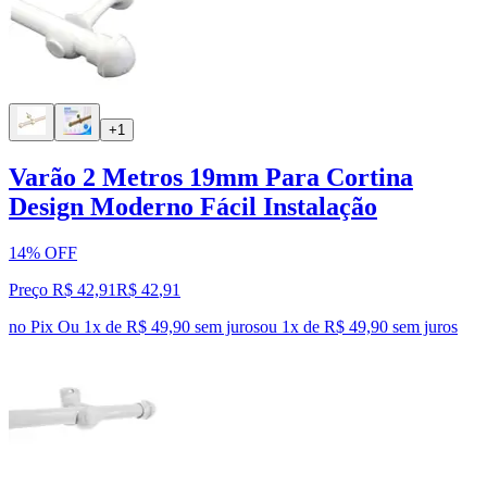
+1
Varão 2 Metros 19mm Para Cortina
Design Moderno Fácil Instalação
14% OFF
Preço R$ 42,91
R$
42
,
91
no Pix
Ou 1x de R$ 49,90 sem juros
ou
1
x de
R$ 49,90
sem juros