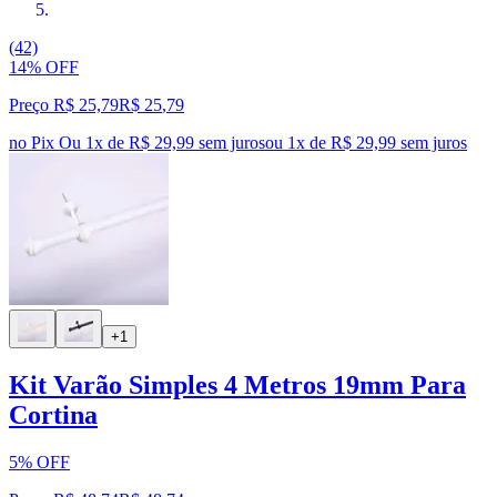
(42)
14% OFF
Preço R$ 25,79
R$
25
,
79
no Pix
Ou 1x de R$ 29,99 sem juros
ou
1
x de
R$ 29,99
sem juros
+1
Kit Varão Simples 4 Metros 19mm Para
Cortina
5% OFF