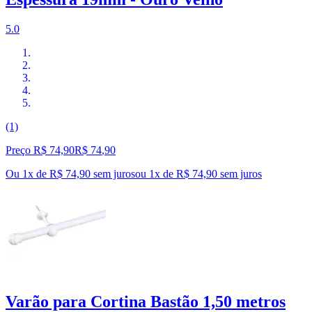
5.0
(1)
Preço R$ 74,90
R$
74
,
90
Ou 1x de R$ 74,90 sem juros
ou
1
x de
R$ 74,90
sem juros
Varão para Cortina Bastão 1,50 metros