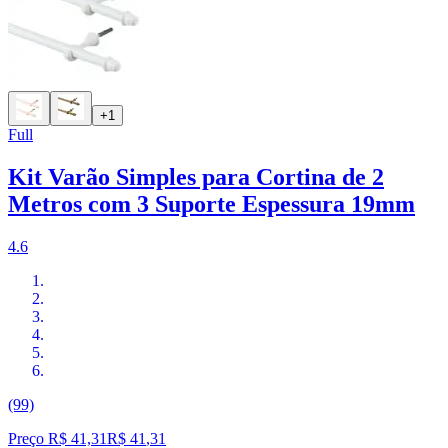
+1
Full
Kit Varão Simples para Cortina de 2
Metros com 3 Suporte Espessura 19mm
4.6
(99)
Preço R$ 41,31
R$
41
,
31