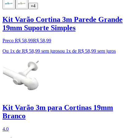
+4
Kit Varão Cortina 3m Parede Grande
19mm Suporte Simples
Preço R$ 58,99
R$
58
,
99
Ou 1x de R$ 58,99 sem juros
ou
1
x de
R$ 58,99
sem juros
Kit Varão 3m para Cortinas 19mm
Branco
4.0