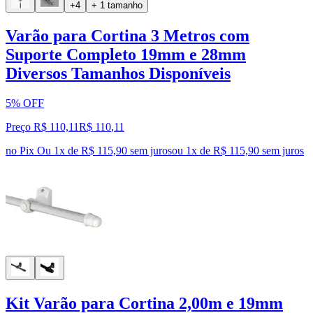
+4
+ 1 tamanho
Varão para Cortina 3 Metros com
Suporte Completo 19mm e 28mm
Diversos Tamanhos Disponíveis
5% OFF
Preço R$ 110,11
R$
110
,
11
no Pix
Ou 1x de R$ 115,90 sem juros
ou
1
x de
R$ 115,90
sem juros
Kit Varão para Cortina 2,00m e 19mm