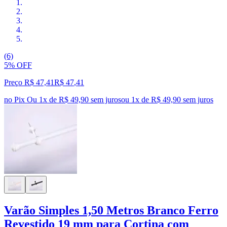
(6)
5% OFF
Preço R$ 47,41
R$
47
,
41
no Pix
Ou 1x de R$ 49,90 sem juros
ou
1
x de
R$ 49,90
sem juros
Varão Simples 1,50 Metros Branco Ferro
Revestido 19 mm para Cortina com