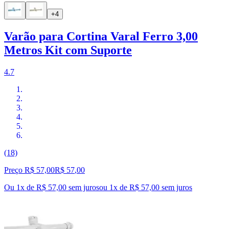
+4
Varão para Cortina Varal Ferro 3,00
Metros Kit com Suporte
4.7
(18)
Preço R$ 57,00
R$
57
,
00
Ou 1x de R$ 57,00 sem juros
ou
1
x de
R$ 57,00
sem juros