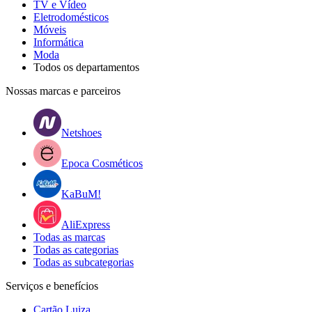
TV e Vídeo
Eletrodomésticos
Móveis
Informática
Moda
Todos os departamentos
Nossas marcas e parceiros
Netshoes
Epoca Cosméticos
KaBuM!
AliExpress
Todas as marcas
Todas as categorias
Todas as subcategorias
Serviços e benefícios
Cartão Luiza