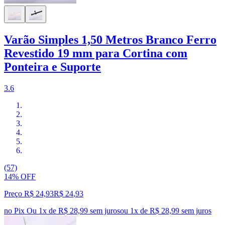
Varão Simples 1,50 Metros Branco Ferro
Revestido 19 mm para Cortina com
Ponteira e Suporte
3.6
(57)
14% OFF
Preço R$ 24,93
R$
24
,
93
no Pix
Ou 1x de R$ 28,99 sem juros
ou
1
x de
R$ 28,99
sem juros