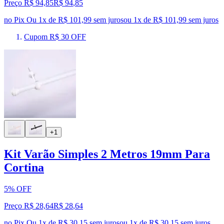
Preço R$ 94,85
R$
94
,
85
no Pix
Ou 1x de R$ 101,99 sem juros
ou
1
x de
R$ 101,99
sem juros
Cupom R$ 30 OFF
+1
Kit Varão Simples 2 Metros 19mm Para
Cortina
5% OFF
Preço R$ 28,64
R$
28
,
64
no Pix
Ou 1x de R$ 30,15 sem juros
ou
1
x de
R$ 30,15
sem juros