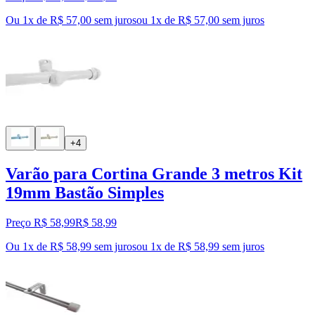
Ou 1x de R$ 57,00 sem juros
ou
1
x de
R$ 57,00
sem juros
+4
Varão para Cortina Grande 3 metros Kit
19mm Bastão Simples
Preço R$ 58,99
R$
58
,
99
Ou 1x de R$ 58,99 sem juros
ou
1
x de
R$ 58,99
sem juros