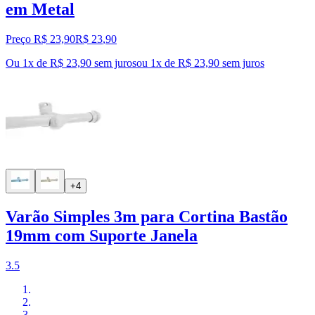
em Metal
Preço R$ 23,90
R$
23
,
90
Ou 1x de R$ 23,90 sem juros
ou
1
x de
R$ 23,90
sem juros
+4
Varão Simples 3m para Cortina Bastão
19mm com Suporte Janela
3.5