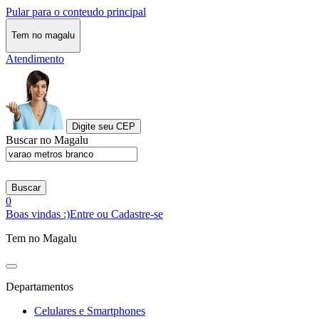
Pular para o conteudo principal
Tem no magalu
Atendimento
Digite seu CEP
Buscar no Magalu
Buscar
0
Boas vindas :)
Entre ou Cadastre-se
Tem no Magalu
Departamentos
Celulares e Smartphones