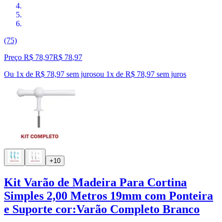
(75)
Preço R$ 78,97
R$
78
,
97
Ou 1x de R$ 78,97 sem juros
ou
1
x de
R$ 78,97
sem juros
+10
Kit Varão de Madeira Para Cortina
Simples 2,00 Metros 19mm com Ponteira
e Suporte cor:Varão Completo Branco