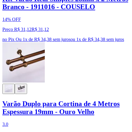
Branco - 1911016 - COUSELO
14% OFF
Preço R$ 31,12
R$
31
,
12
no Pix
Ou 1x de R$ 34,38 sem juros
ou
1
x de
R$ 34,38
sem juros
Varão Duplo para Cortina de 4 Metros
Espessura 19mm - Ouro Velho
3.0