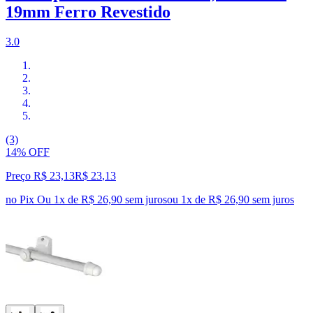
19mm Ferro Revestido
3.0
(3)
14% OFF
Preço R$ 23,13
R$
23
,
13
no Pix
Ou 1x de R$ 26,90 sem juros
ou
1
x de
R$ 26,90
sem juros