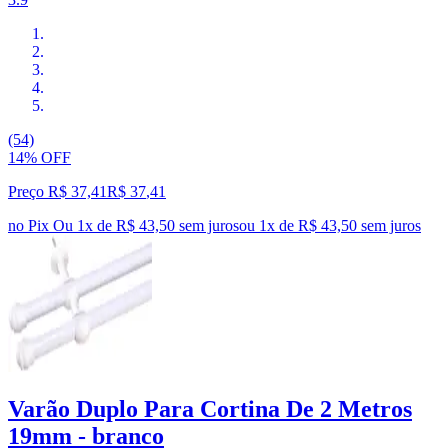
(54)
14% OFF
Preço R$ 37,41
R$
37
,
41
no Pix
Ou 1x de R$ 43,50 sem juros
ou
1
x de
R$ 43,50
sem juros
Varão Duplo Para Cortina De 2 Metros
19mm - branco