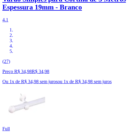
Espessura 19mm - Branco
4.1
(27)
Preço R$ 34,98
R$
34
,
98
Ou 1x de R$ 34,98 sem juros
ou
1
x de
R$ 34,98
sem juros
Full