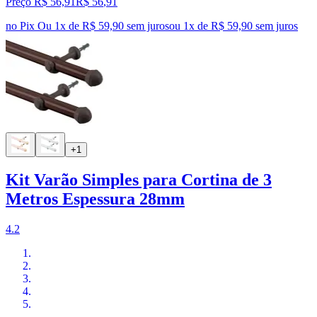
Preço R$ 56,91
R$
56
,
91
no Pix
Ou 1x de R$ 59,90 sem juros
ou
1
x de
R$ 59,90
sem juros
+1
Kit Varão Simples para Cortina de 3
Metros Espessura 28mm
4.2