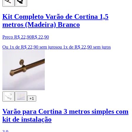
Kit Completo Varão de Cortina 1,5
metros (Madeira) Branco
Preço R$ 22,90
R$
22
,
90
Ou 1x de R$ 22,90 sem juros
ou
1
x de
R$ 22,90
sem juros
+1
Varão para Cortina 3 metros simples com
kit de instalação
3.9