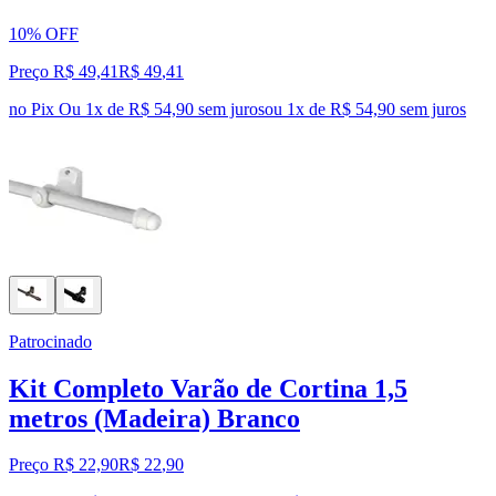
10% OFF
Preço R$ 49,41
R$
49
,
41
no Pix
Ou 1x de R$ 54,90 sem juros
ou
1
x de
R$ 54,90
sem juros
Patrocinado
Kit Completo Varão de Cortina 1,5
metros (Madeira) Branco
Preço R$ 22,90
R$
22
,
90