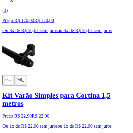
(3)
Preço R$ 170,00
R$
170
,
00
Ou 3x de R$ 56,67 sem juros
ou
3
x de
R$ 56,67
sem juros
Kit Varão Simples para Cortina 1,5
metros
Preço R$ 22,90
R$
22
,
90
Ou 1x de R$ 22,90 sem juros
ou
1
x de
R$ 22,90
sem juros