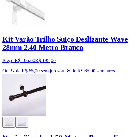
Kit Varão Trilho Suíço Deslizante Wave
28mm 2.40 Metro Branco
Preço R$ 195,00
R$
195
,
00
Ou 3x de R$ 65,00 sem juros
ou
3
x de
R$ 65,00
sem juros