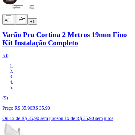
+1
Varão Pra Cortina 2 Metros 19mm Fino
Kit Instalação Completo
5.0
(9)
Preço R$ 35,90
R$
35
,
90
Ou 1x de R$ 35,90 sem juros
ou
1
x de
R$ 35,90
sem juros