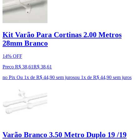
Kit Varão Para Cortinas 2.00 Metros
28mm Branco
14% OFF
Preço R$ 38,61
R$
38
,
61
no Pix
Ou 1x de R$ 44,90 sem juros
ou
1
x de
R$ 44,90
sem juros
Varão Branco 3.50 Metro Duplo 19 /19