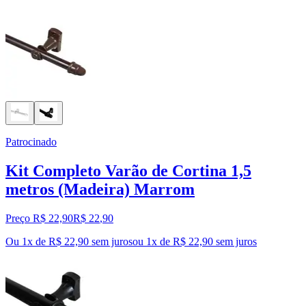
Patrocinado
Kit Completo Varão de Cortina 1,5
metros (Madeira) Marrom
Preço R$ 22,90
R$
22
,
90
Ou 1x de R$ 22,90 sem juros
ou
1
x de
R$ 22,90
sem juros