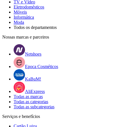
TV e Vídeo
Eletrodomésticos
Móveis
Informática
Moda
Todos os departamentos
Nossas marcas e parceiros
Netshoes
Epoca Cosméticos
KaBuM!
AliExpress
Todas as marcas
Todas as categorias
Todas as subcategorias
Serviços e benefícios
Cartão Luiza