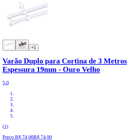
+1
Varão Duplo para Cortina de 3 Metros
Espessura 19mm - Ouro Velho
5.0
(1)
Preço R$ 74,90
R$
74
,
90