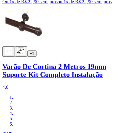
Ou 1x de R$ 22,90 sem juros
ou
1
x de
R$ 22,90
sem juros
+1
Varão De Cortina 2 Metros 19mm
Suporte Kit Completo Instalação
4.6