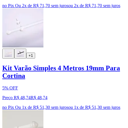
no Pix
Ou 2x de R$ 71,70 sem juros
ou
2
x de
R$ 71,70
sem juros
+1
Kit Varão Simples 4 Metros 19mm Para
Cortina
5% OFF
Preço R$ 48,74
R$
48
,
74
no Pix
Ou 1x de R$ 51,30 sem juros
ou
1
x de
R$ 51,30
sem juros