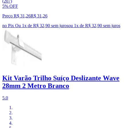
(207)
5% OFF
Preço R$ 31,26
R$
31
,
26
no Pix
Ou 1x de R$ 32,90 sem juros
ou
1
x de
R$ 32,90
sem juros
Kit Varão Trilho Suíço Deslizante Wave
28mm 2 Metro Branco
5.0