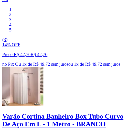
(3)
14% OFF
Preço R$ 42,76
R$
42
,
76
no Pix
Ou 1x de R$ 49,72 sem juros
ou
1
x de
R$ 49,72
sem juros
Varão Cortina Banheiro Box Tubo Curvo
De Aço Em L - 1 Metro - BRANCO