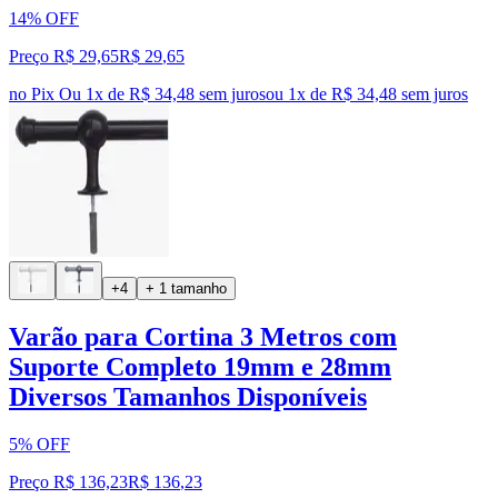
14% OFF
Preço R$ 29,65
R$
29
,
65
no Pix
Ou 1x de R$ 34,48 sem juros
ou
1
x de
R$ 34,48
sem juros
+4
+ 1 tamanho
Varão para Cortina 3 Metros com
Suporte Completo 19mm e 28mm
Diversos Tamanhos Disponíveis
5% OFF
Preço R$ 136,23
R$
136
,
23