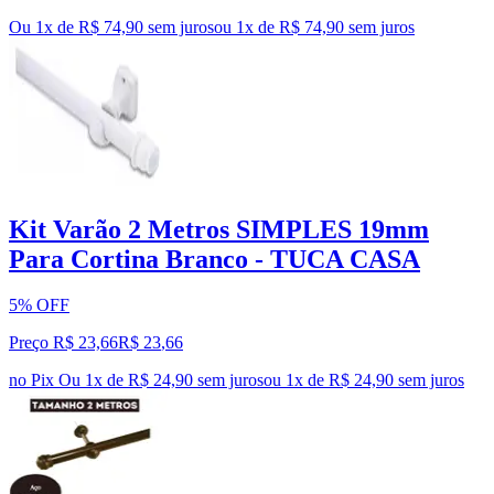
Ou 1x de R$ 74,90 sem juros
ou
1
x de
R$ 74,90
sem juros
Kit Varão 2 Metros SIMPLES 19mm
Para Cortina Branco - TUCA CASA
5% OFF
Preço R$ 23,66
R$
23
,
66
no Pix
Ou 1x de R$ 24,90 sem juros
ou
1
x de
R$ 24,90
sem juros