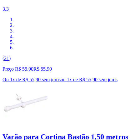
3.3
(21)
Preço R$ 55,90
R$
55
,
90
Ou 1x de R$ 55,90 sem juros
ou
1
x de
R$ 55,90
sem juros
Varão para Cortina Bastão 1,50 metros