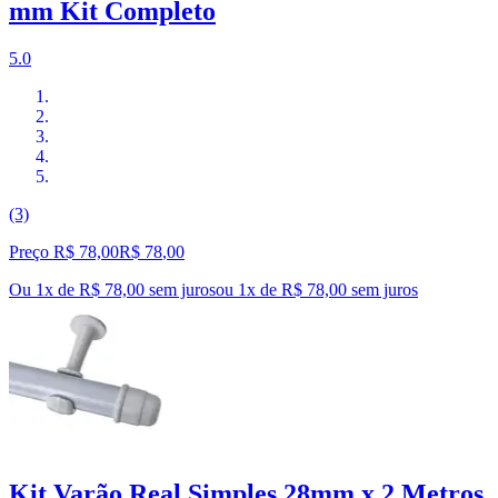
mm Kit Completo
5.0
(3)
Preço R$ 78,00
R$
78
,
00
Ou 1x de R$ 78,00 sem juros
ou
1
x de
R$ 78,00
sem juros
Kit Varão Real Simples 28mm x 2 Metros