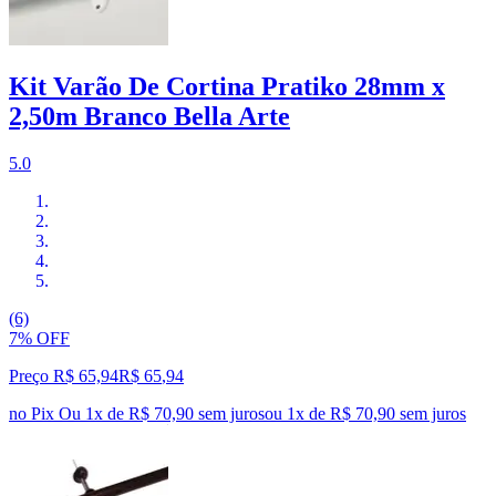
Kit Varão De Cortina Pratiko 28mm x
2,50m Branco Bella Arte
5.0
(6)
7% OFF
Preço R$ 65,94
R$
65
,
94
no Pix
Ou 1x de R$ 70,90 sem juros
ou
1
x de
R$ 70,90
sem juros