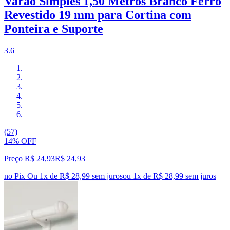
Varão Simples 1,50 Metros Branco Ferro
Revestido 19 mm para Cortina com
Ponteira e Suporte
3.6
(57)
14% OFF
Preço R$ 24,93
R$
24
,
93
no Pix
Ou 1x de R$ 28,99 sem juros
ou
1
x de
R$ 28,99
sem juros