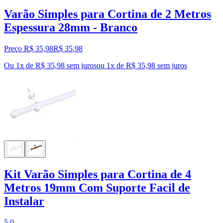
Varão Simples para Cortina de 2 Metros
Espessura 28mm - Branco
Preço R$ 35,98
R$
35
,
98
Ou 1x de R$ 35,98 sem juros
ou
1
x de
R$ 35,98
sem juros
Kit Varão Simples para Cortina de 4
Metros 19mm Com Suporte Facil de
Instalar
5.0