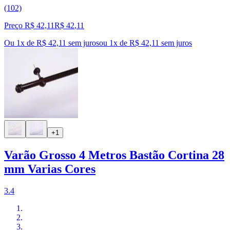
(102)
Preço R$ 42,11
R$
42
,
11
Ou 1x de R$ 42,11 sem juros
ou
1
x de
R$ 42,11
sem juros
+1
Varão Grosso 4 Metros Bastão Cortina 28
mm Varias Cores
3.4