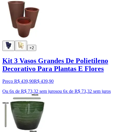
+2
Kit 3 Vasos Grandes De Polietileno
Decorativo Para Plantas E Flores
Preço R$ 439,90
R$
439
,
90
Ou 6x de R$ 73,32 sem juros
ou
6
x de
R$ 73,32
sem juros