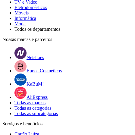
TV e Vídeo
Eletrodomésticos
Móveis
Informática
Moda
Todos os departamentos
Nossas marcas e parceiros
Netshoes
Epoca Cosméticos
KaBuM!
AliExpress
Todas as marcas
Todas as categorias
Todas as subcategorias
Serviços e benefícios
Cartão Luiza