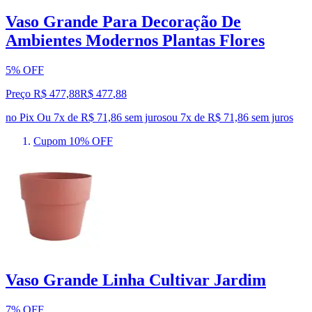
Vaso Grande Para Decoração De
Ambientes Modernos Plantas Flores
5% OFF
Preço R$ 477,88
R$
477
,
88
no Pix
Ou 7x de R$ 71,86 sem juros
ou
7
x de
R$ 71,86
sem juros
Cupom 10% OFF
Vaso Grande Linha Cultivar Jardim
7% OFF