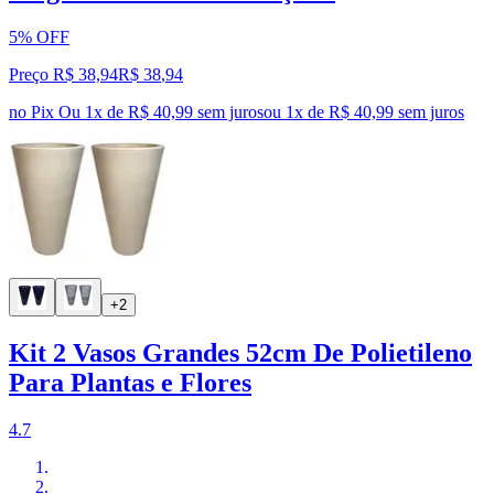
5% OFF
Preço R$ 38,94
R$
38
,
94
no Pix
Ou 1x de R$ 40,99 sem juros
ou
1
x de
R$ 40,99
sem juros
+2
Kit 2 Vasos Grandes 52cm De Polietileno
Para Plantas e Flores
4.7