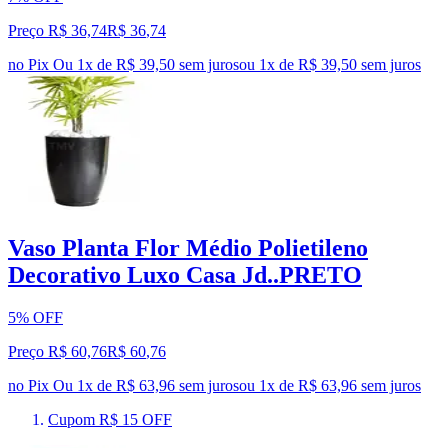
Preço R$ 36,74
R$
36
,
74
no Pix
Ou 1x de R$ 39,50 sem juros
ou
1
x de
R$ 39,50
sem juros
Vaso Planta Flor Médio Polietileno
Decorativo Luxo Casa Jd..PRETO
5% OFF
Preço R$ 60,76
R$
60
,
76
no Pix
Ou 1x de R$ 63,96 sem juros
ou
1
x de
R$ 63,96
sem juros
Cupom R$ 15 OFF