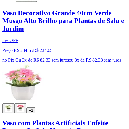
Vaso Decorativo Grande 40cm Verde
Musgo Alto Brilho para Plantas de Sala e
Jardim
5% OFF
Preço R$ 234,65
R$
234
,
65
no Pix
Ou 3x de R$ 82,33 sem juros
ou
3
x de
R$ 82,33
sem juros
+1
Vaso com Plantas Artificiais Enfeite