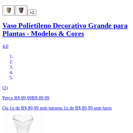
+1
Vaso Polietileno Decorativo Grande para
Plantas - Modelos & Cores
4.0
(2)
Preço R$ 89,99
R$
89
,
99
Ou 1x de R$ 89,99 sem juros
ou
1
x de
R$ 89,99
sem juros