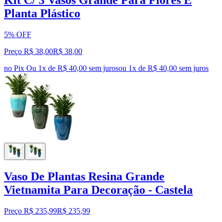
Kit C/ 3 Vasos Grande Para Flores E
Planta Plástico
5% OFF
Preço R$ 38,00
R$
38
,
00
no Pix
Ou 1x de R$ 40,00 sem juros
ou
1
x de
R$ 40,00
sem juros
Vaso De Plantas Resina Grande
Vietnamita Para Decoração - Castela
Preço R$ 235,99
R$
235
,
99