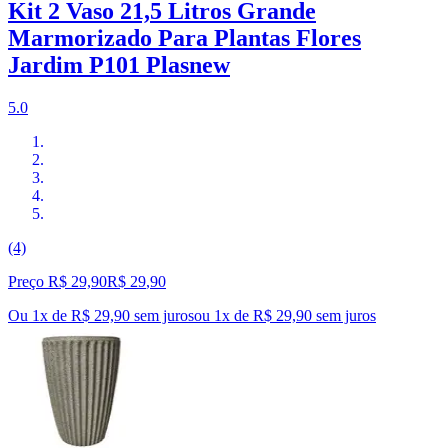
Kit 2 Vaso 21,5 Litros Grande
Marmorizado Para Plantas Flores
Jardim P101 Plasnew
5.0
(4)
Preço R$ 29,90
R$
29
,
90
Ou 1x de R$ 29,90 sem juros
ou
1
x de
R$ 29,90
sem juros