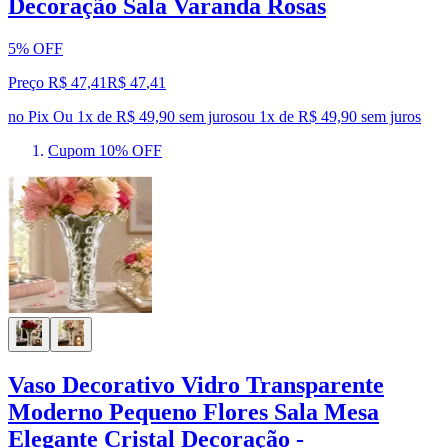
Decoração Sala Varanda Rosas
5% OFF
Preço R$ 47,41
R$
47
,
41
no Pix
Ou 1x de R$ 49,90 sem juros
ou
1
x de
R$ 49,90
sem juros
Cupom 10% OFF
Vaso Decorativo Vidro Transparente
Moderno Pequeno Flores Sala Mesa
Elegante Cristal Decoração -