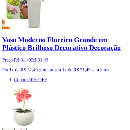
Vaso Moderno Floreira Grande em
Plástico Brilhoso Decorativo Decoração
Preço R$ 31,49
R$
31
,
49
Ou 1x de R$ 31,49 sem juros
ou
1
x de
R$ 31,49
sem juros
Cupom 10% OFF