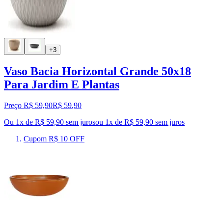
+3
Vaso Bacia Horizontal Grande 50x18
Para Jardim E Plantas
Preço R$ 59,90
R$
59
,
90
Ou 1x de R$ 59,90 sem juros
ou
1
x de
R$ 59,90
sem juros
Cupom R$ 10 OFF