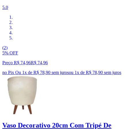
5.0
(2)
5% OFF
Preço R$ 74,96
R$
74
,
96
no Pix
Ou 1x de R$ 78,90 sem juros
ou
1
x de
R$ 78,90
sem juros
Vaso Decorativo 20cm Com Tripé De