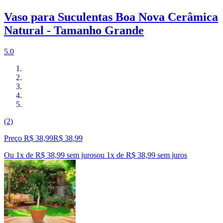
Vaso para Suculentas Boa Nova Cerâmica
Natural - Tamanho Grande
5.0
(2)
Preço R$ 38,99
R$
38
,
99
Ou 1x de R$ 38,99 sem juros
ou
1
x de
R$ 38,99
sem juros