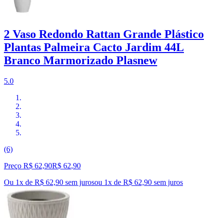
2 Vaso Redondo Rattan Grande Plástico
Plantas Palmeira Cacto Jardim 44L
Branco Marmorizado Plasnew
5.0
(6)
Preço R$ 62,90
R$
62
,
90
Ou 1x de R$ 62,90 sem juros
ou
1
x de
R$ 62,90
sem juros