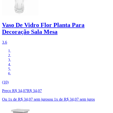
Vaso De Vidro Flor Planta Para
Decoração Sala Mesa
3.6
(10)
Preço R$ 34,07
R$
34
,
07
Ou 1x de R$ 34,07 sem juros
ou
1
x de
R$ 34,07
sem juros