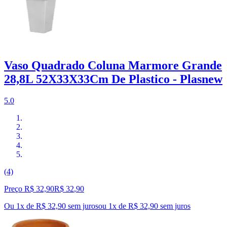
Vaso Quadrado Coluna Marmore Grande
28,8L 52X33X33Cm De Plastico - Plasnew
5.0
(4)
Preço R$ 32,90
R$
32
,
90
Ou 1x de R$ 32,90 sem juros
ou
1
x de
R$ 32,90
sem juros