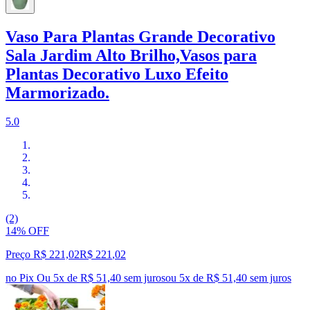
Vaso Para Plantas Grande Decorativo
Sala Jardim Alto Brilho,Vasos para
Plantas Decorativo Luxo Efeito
Marmorizado.
5.0
(2)
14% OFF
Preço R$ 221,02
R$
221
,
02
no Pix
Ou 5x de R$ 51,40 sem juros
ou
5
x de
R$ 51,40
sem juros