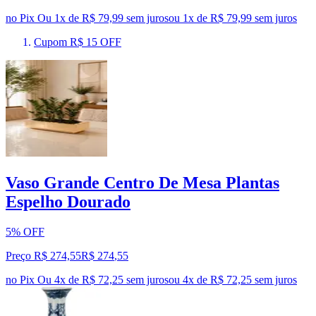
no Pix
Ou 1x de R$ 79,99 sem juros
ou
1
x de
R$ 79,99
sem juros
Cupom R$ 15 OFF
Vaso Grande Centro De Mesa Plantas
Espelho Dourado
5% OFF
Preço R$ 274,55
R$
274
,
55
no Pix
Ou 4x de R$ 72,25 sem juros
ou
4
x de
R$ 72,25
sem juros