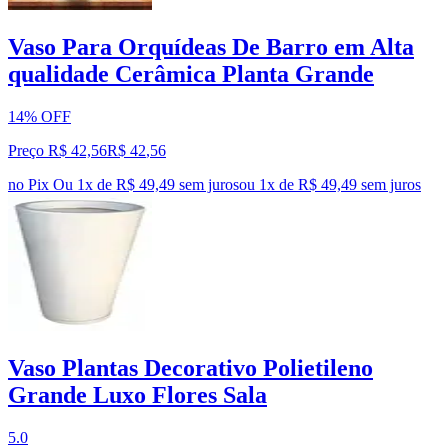
Vaso Para Orquídeas De Barro em Alta
qualidade Cerâmica Planta Grande
14% OFF
Preço R$ 42,56
R$
42
,
56
no Pix
Ou 1x de R$ 49,49 sem juros
ou
1
x de
R$ 49,49
sem juros
Vaso Plantas Decorativo Polietileno
Grande Luxo Flores Sala
5.0