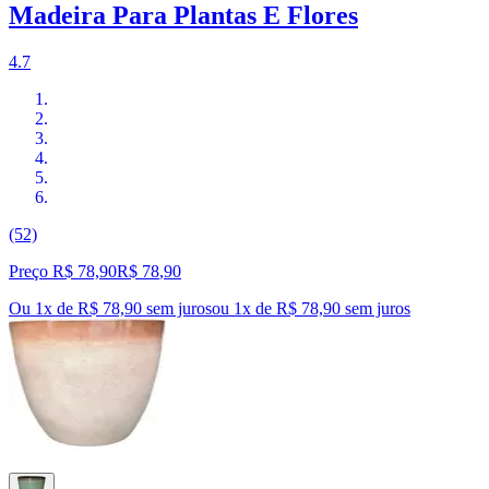
Madeira Para Plantas E Flores
4.7
(52)
Preço R$ 78,90
R$
78
,
90
Ou 1x de R$ 78,90 sem juros
ou
1
x de
R$ 78,90
sem juros