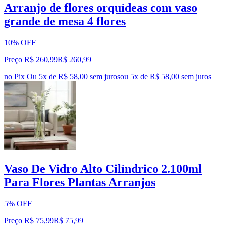
Arranjo de flores orquídeas com vaso
grande de mesa 4 flores
10% OFF
Preço R$ 260,99
R$
260
,
99
no Pix
Ou 5x de R$ 58,00 sem juros
ou
5
x de
R$ 58,00
sem juros
Vaso De Vidro Alto Cilíndrico 2.100ml
Para Flores Plantas Arranjos
5% OFF
Preço R$ 75,99
R$
75
,
99