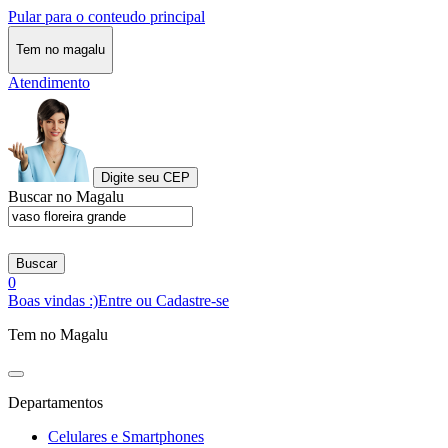
Pular para o conteudo principal
Tem no magalu
Atendimento
Digite seu CEP
Buscar no Magalu
Buscar
0
Boas vindas :)
Entre ou Cadastre-se
Tem no Magalu
Departamentos
Celulares e Smartphones