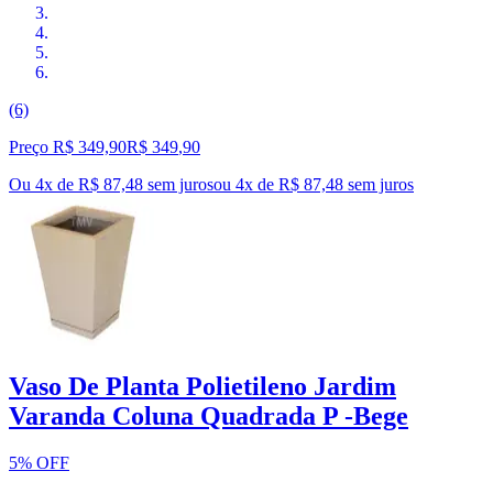
(6)
Preço R$ 349,90
R$
349
,
90
Ou 4x de R$ 87,48 sem juros
ou
4
x de
R$ 87,48
sem juros
Vaso De Planta Polietileno Jardim
Varanda Coluna Quadrada P -Bege
5% OFF