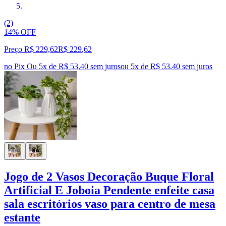
(2)
14% OFF
Preço R$ 229,62
R$
229
,
62
no Pix
Ou 5x de R$ 53,40 sem juros
ou
5
x de
R$ 53,40
sem juros
Jogo de 2 Vasos Decoração Buque Floral
Artificial E Joboia Pendente enfeite casa
sala escritórios vaso para centro de mesa
estante