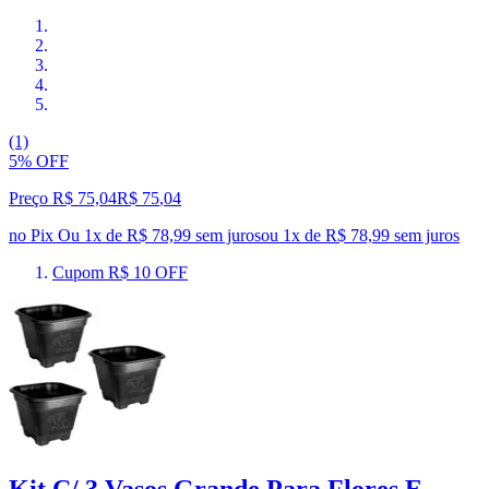
(1)
5% OFF
Preço R$ 75,04
R$
75
,
04
no Pix
Ou 1x de R$ 78,99 sem juros
ou
1
x de
R$ 78,99
sem juros
Cupom R$ 10 OFF