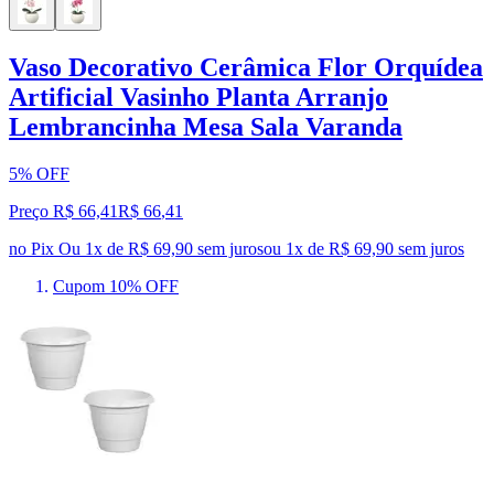
Vaso Decorativo Cerâmica Flor Orquídea
Artificial Vasinho Planta Arranjo
Lembrancinha Mesa Sala Varanda
5% OFF
Preço R$ 66,41
R$
66
,
41
no Pix
Ou 1x de R$ 69,90 sem juros
ou
1
x de
R$ 69,90
sem juros
Cupom 10% OFF