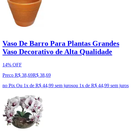
Vaso De Barro Para Plantas Grandes
Vaso Decorativo de Alta Qualidade
14% OFF
Preço R$ 38,69
R$
38
,
69
no Pix
Ou 1x de R$ 44,99 sem juros
ou
1
x de
R$ 44,99
sem juros