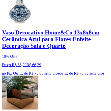
Vaso Decorativo Home&Co 13x8x8cm
Cerâmica Azul para Flores Enfeite
Decoração Sala e Quarto
10% OFF
Preço R$ 66,29
R$
66
,
29
no Pix
Ou 1x de R$ 73,65 sem juros
ou
1
x de
R$ 73,65
sem juros