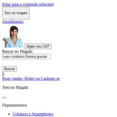
Pular para o conteudo principal
Tem no magalu
Atendimento
Digite seu CEP
Buscar no Magalu
Buscar
0
Boas vindas :)
Entre ou Cadastre-se
Tem no Magalu
Departamentos
Celulares e Smartphones