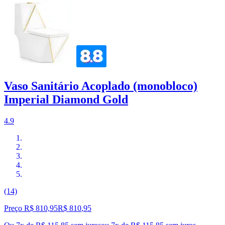
Vaso Sanitário Acoplado (monobloco)
Imperial Diamond Gold
4.9
(14)
Preço R$ 810,95
R$
810
,
95