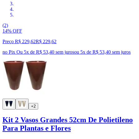
(2)
14% OFF
Preço R$ 229,62
R$
229
,
62
no Pix
Ou 5x de R$ 53,40 sem juros
ou
5
x de
R$ 53,40
sem juros
+2
Kit 2 Vasos Grandes 52cm De Polietileno
Para Plantas e Flores