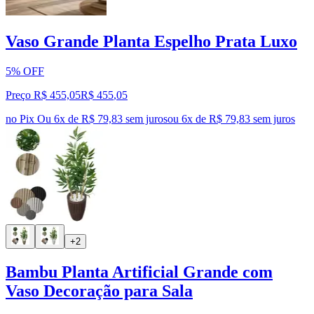
Vaso Grande Planta Espelho Prata Luxo
5% OFF
Preço R$ 455,05
R$
455
,
05
no Pix
Ou 6x de R$ 79,83 sem juros
ou
6
x de
R$ 79,83
sem juros
+2
Bambu Planta Artificial Grande com
Vaso Decoração para Sala