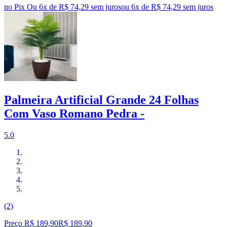
no Pix
Ou 6x de R$ 74,29 sem juros
ou
6
x de
R$ 74,29
sem juros
Palmeira Artificial Grande 24 Folhas
Com Vaso Romano Pedra -
5.0
(2)
Preço R$ 189,90
R$
189
,
90