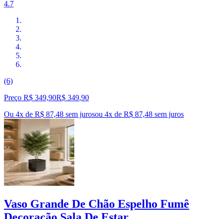
4.7
(6)
Preço R$ 349,90
R$
349
,
90
Ou 4x de R$ 87,48 sem juros
ou
4
x de
R$ 87,48
sem juros
Vaso Grande De Chão Espelho Fumê
Decoração Sala De Estar