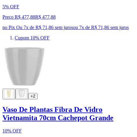
5% OFF
Preço R$ 477,88
R$
477
,
88
no Pix
Ou 7x de R$ 71,86 sem juros
ou
7
x de
R$ 71,86
sem juros
Cupom 10% OFF
+2
Vaso De Plantas Fibra De Vidro
Vietnamita 70cm Cachepot Grande
10% OFF