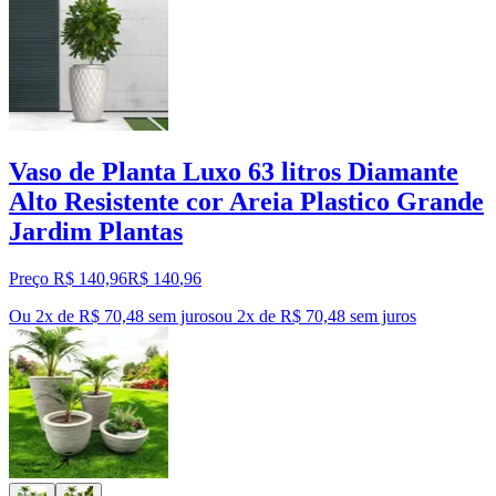
Vaso de Planta Luxo 63 litros Diamante
Alto Resistente cor Areia Plastico Grande
Jardim Plantas
Preço R$ 140,96
R$
140
,
96
Ou 2x de R$ 70,48 sem juros
ou
2
x de
R$ 70,48
sem juros