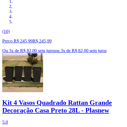
(10)
Preço R$ 245,99
R$
245
,
99
Ou 3x de R$ 82,00 sem juros
ou
3
x de
R$ 82,00
sem juros
Kit 4 Vasos Quadrado Rattan Grande
Decoração Casa Preto 28L - Plasnew
5.0