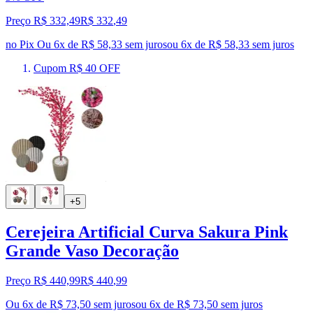
Preço R$ 332,49
R$
332
,
49
no Pix
Ou 6x de R$ 58,33 sem juros
ou
6
x de
R$ 58,33
sem juros
Cupom R$ 40 OFF
+5
Cerejeira Artificial Curva Sakura Pink
Grande Vaso Decoração
Preço R$ 440,99
R$
440
,
99
Ou 6x de R$ 73,50 sem juros
ou
6
x de
R$ 73,50
sem juros