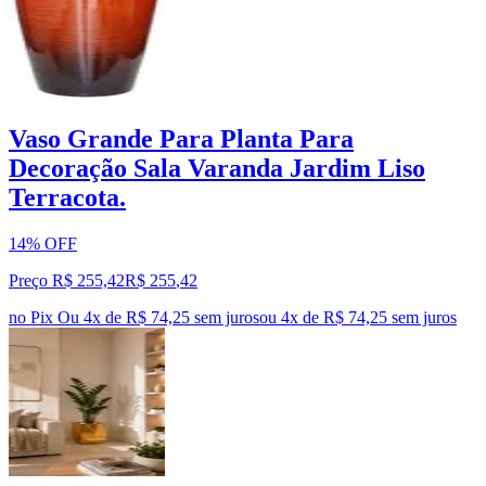
Vaso Grande Para Planta Para
Decoração Sala Varanda Jardim Liso
Terracota.
14% OFF
Preço R$ 255,42
R$
255
,
42
no Pix
Ou 4x de R$ 74,25 sem juros
ou
4
x de
R$ 74,25
sem juros