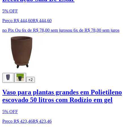
5% OFF
Preço R$ 444,60
R$
444
,
60
no Pix
Ou 6x de R$ 78,00 sem juros
ou
6
x de
R$ 78,00
sem juros
+2
Vaso para plantas grandes em Polietileno
escovado 50 litros com Rodízio em gel
5% OFF
Preço R$ 423,46
R$
423
,
46