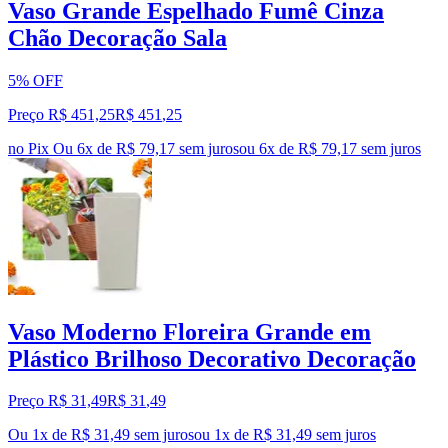
Vaso Grande Espelhado Fumê Cinza
Chão Decoração Sala
5% OFF
Preço R$ 451,25
R$
451
,
25
no Pix
Ou 6x de R$ 79,17 sem juros
ou
6
x de
R$ 79,17
sem juros
Vaso Moderno Floreira Grande em
Plástico Brilhoso Decorativo Decoração
Preço R$ 31,49
R$
31
,
49
Ou 1x de R$ 31,49 sem juros
ou
1
x de
R$ 31,49
sem juros