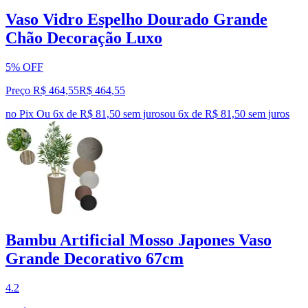
Vaso Vidro Espelho Dourado Grande
Chão Decoração Luxo
5% OFF
Preço R$ 464,55
R$
464
,
55
no Pix
Ou 6x de R$ 81,50 sem juros
ou
6
x de
R$ 81,50
sem juros
Bambu Artificial Mosso Japones Vaso
Grande Decorativo 67cm
4.2