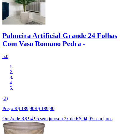
Palmeira Artificial Grande 24 Folhas
Com Vaso Romano Pedra -
5.0
(2)
Preço R$ 189,90
R$
189
,
90
Ou 2x de R$ 94,95 sem juros
ou
2
x de
R$ 94,95
sem juros