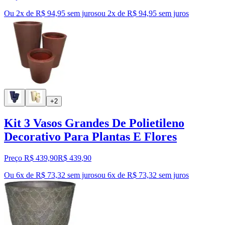
Ou 2x de R$ 94,95 sem juros
ou
2
x de
R$ 94,95
sem juros
+2
Kit 3 Vasos Grandes De Polietileno
Decorativo Para Plantas E Flores
Preço R$ 439,90
R$
439
,
90
Ou 6x de R$ 73,32 sem juros
ou
6
x de
R$ 73,32
sem juros