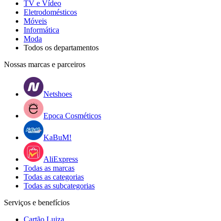
TV e Vídeo
Eletrodomésticos
Móveis
Informática
Moda
Todos os departamentos
Nossas marcas e parceiros
Netshoes
Epoca Cosméticos
KaBuM!
AliExpress
Todas as marcas
Todas as categorias
Todas as subcategorias
Serviços e benefícios
Cartão Luiza