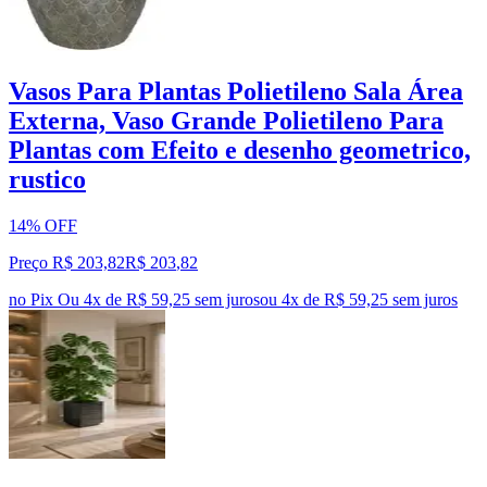
Vasos Para Plantas Polietileno Sala Área
Externa, Vaso Grande Polietileno Para
Plantas com Efeito e desenho geometrico,
rustico
14% OFF
Preço R$ 203,82
R$
203
,
82
no Pix
Ou 4x de R$ 59,25 sem juros
ou
4
x de
R$ 59,25
sem juros