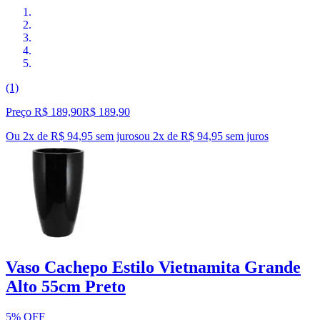
(1)
Preço R$ 189,90
R$
189
,
90
Ou 2x de R$ 94,95 sem juros
ou
2
x de
R$ 94,95
sem juros
Vaso Cachepo Estilo Vietnamita Grande
Alto 55cm Preto
5% OFF