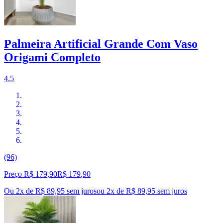
Palmeira Artificial Grande Com Vaso
Origami Completo
4.5
(96)
Preço R$ 179,90
R$
179
,
90
Ou 2x de R$ 89,95 sem juros
ou
2
x de
R$ 89,95
sem juros