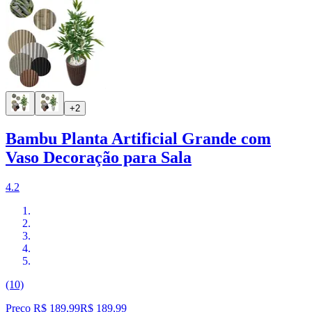
+2
Bambu Planta Artificial Grande com
Vaso Decoração para Sala
4.2
(10)
Preço R$ 189,99
R$
189
,
99