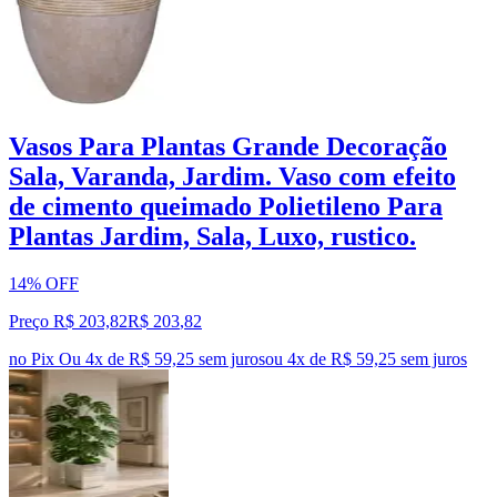
Vasos Para Plantas Grande Decoração
Sala, Varanda, Jardim. Vaso com efeito
de cimento queimado Polietileno Para
Plantas Jardim, Sala, Luxo, rustico.
14% OFF
Preço R$ 203,82
R$
203
,
82
no Pix
Ou 4x de R$ 59,25 sem juros
ou
4
x de
R$ 59,25
sem juros