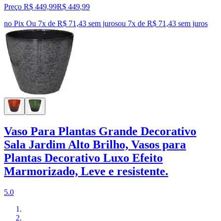
Preço R$ 449,99
R$
449
,
99
no Pix
Ou 7x de R$ 71,43 sem juros
ou
7
x de
R$ 71,43
sem juros
Vaso Para Plantas Grande Decorativo
Sala Jardim Alto Brilho, Vasos para
Plantas Decorativo Luxo Efeito
Marmorizado, Leve e resistente.
5.0