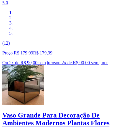
5.0
(12)
Preço R$ 179,99
R$
179
,
99
Ou 2x de R$ 90,00 sem juros
ou
2
x de
R$ 90,00
sem juros
Vaso Grande Para Decoração De
Ambientes Modernos Plantas Flores