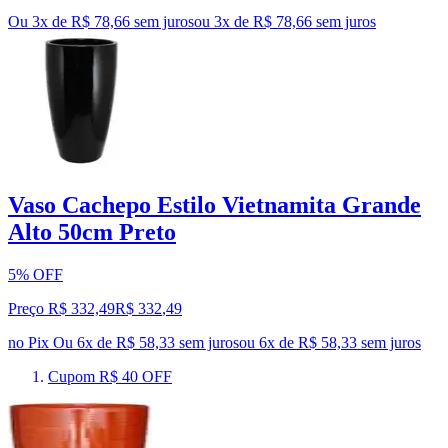
Ou 3x de R$ 78,66 sem juros
ou
3
x de
R$ 78,66
sem juros
Vaso Cachepo Estilo Vietnamita Grande
Alto 50cm Preto
5% OFF
Preço R$ 332,49
R$
332
,
49
no Pix
Ou 6x de R$ 58,33 sem juros
ou
6
x de
R$ 58,33
sem juros
Cupom R$ 40 OFF