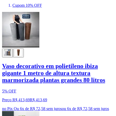
Cupom 10% OFF
Vaso decorativo em polietileno ibiza
gigante 1 metro de altura textura
marmorizada plantas grandes 80 litros
5% OFF
Preço R$ 413,69
R$
413
,
69
no Pix
Ou 6x de R$ 72,58 sem juros
ou
6
x de
R$ 72,58
sem juros