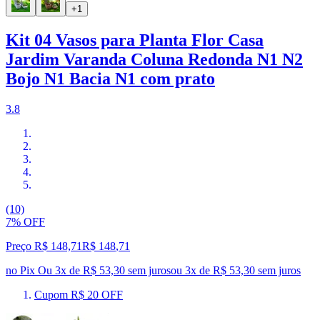
+1
Kit 04 Vasos para Planta Flor Casa
Jardim Varanda Coluna Redonda N1 N2
Bojo N1 Bacia N1 com prato
3.8
(10)
7% OFF
Preço R$ 148,71
R$
148
,
71
no Pix
Ou 3x de R$ 53,30 sem juros
ou
3
x de
R$ 53,30
sem juros
Cupom R$ 20 OFF