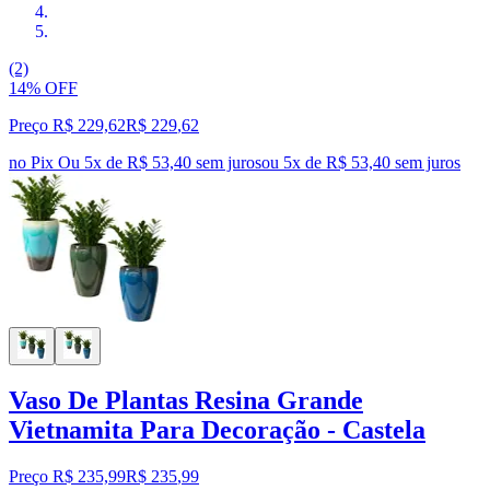
(2)
14% OFF
Preço R$ 229,62
R$
229
,
62
no Pix
Ou 5x de R$ 53,40 sem juros
ou
5
x de
R$ 53,40
sem juros
Vaso De Plantas Resina Grande
Vietnamita Para Decoração - Castela
Preço R$ 235,99
R$
235
,
99