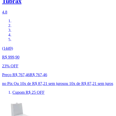
Tubrax
4.8
(1449)
R$ 999,90
23% OFF
Preço R$ 767,46
R$
767
,
46
no Pix
Ou 10x de R$ 87,21 sem juros
ou
10
x de
R$ 87,21
sem juros
Cupom R$ 25 OFF