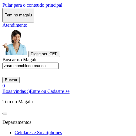
Pular para o conteudo principal
Tem no magalu
Atendimento
Digite seu CEP
Buscar no Magalu
Buscar
0
Boas vindas :)
Entre ou Cadastre-se
Tem no Magalu
Departamentos
Celulares e Smartphones