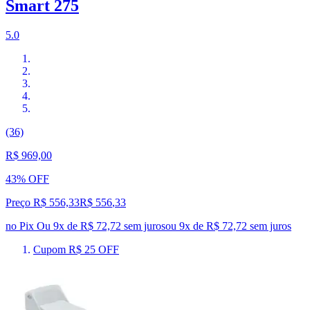
Smart 275
5.0
(36)
R$ 969,00
43% OFF
Preço R$ 556,33
R$
556
,
33
no Pix
Ou 9x de R$ 72,72 sem juros
ou
9
x de
R$ 72,72
sem juros
Cupom R$ 25 OFF