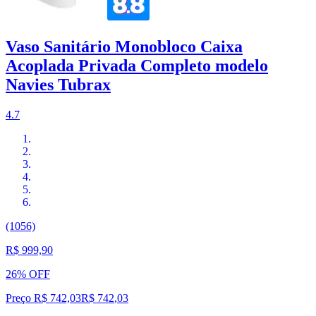
Vaso Sanitário Monobloco Caixa
Acoplada Privada Completo modelo
Navies Tubrax
4.7
(1056)
R$ 999,90
26% OFF
Preço R$ 742,03
R$
742
,
03