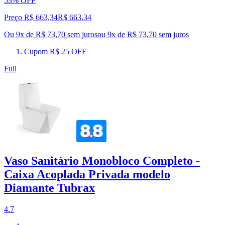
53% OFF
Preço R$ 663,34
R$
663
,
34
Ou 9x de R$ 73,70 sem juros
ou
9
x de
R$ 73,70
sem juros
Cupom R$ 25 OFF
Full
Vaso Sanitário Monobloco Completo -
Caixa Acoplada Privada modelo
Diamante Tubrax
4.7