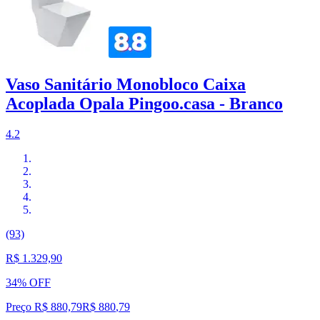
Vaso Sanitário Monobloco Caixa
Acoplada Opala Pingoo.casa - Branco
4.2
(93)
R$ 1.329,90
34% OFF
Preço R$ 880,79
R$
880
,
79