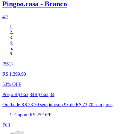
Pingoo.casa - Branco
4.7
(561)
R$ 1.399,90
53% OFF
Preço R$ 663,34
R$
663
,
34
Ou 9x de R$ 73,70 sem juros
ou
9
x de
R$ 73,70
sem juros
Cupom R$ 25 OFF
Full