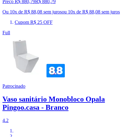
Preço R$ 880,79
R$
880
,
79
Ou 10x de R$ 88,08 sem juros
ou
10
x de
R$ 88,08
sem juros
Cupom R$ 25 OFF
Full
Patrocinado
Vaso sanitário Monobloco Opala
Pingoo.casa - Branco
4.2