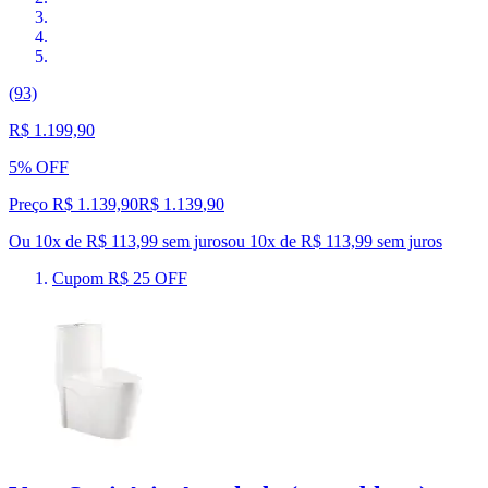
(93)
R$ 1.199,90
5% OFF
Preço R$ 1.139,90
R$
1.139
,
90
Ou 10x de R$ 113,99 sem juros
ou
10
x de
R$ 113,99
sem juros
Cupom R$ 25 OFF