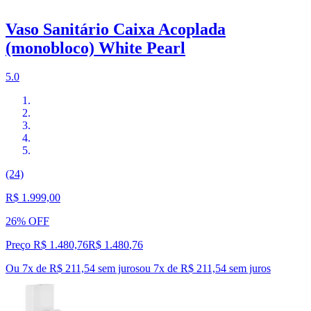
Vaso Sanitário Caixa Acoplada
(monobloco) White Pearl
5.0
(24)
R$ 1.999,00
26% OFF
Preço R$ 1.480,76
R$
1.480
,
76
Ou 7x de R$ 211,54 sem juros
ou
7
x de
R$ 211,54
sem juros