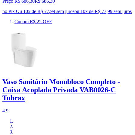
Preço R$ 686,30
R$
686
,
30
no Pix
Ou 10x de R$ 77,99 sem juros
ou
10
x de
R$ 77,99
sem juros
Cupom R$ 25 OFF
Vaso Sanitário Monobloco Completo -
Caixa Acoplada Privada VAB0026-C
Tubrax
4.9