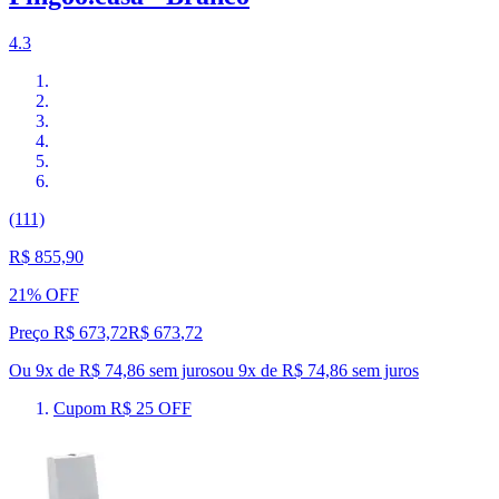
4.3
(111)
R$ 855,90
21% OFF
Preço R$ 673,72
R$
673
,
72
Ou 9x de R$ 74,86 sem juros
ou
9
x de
R$ 74,86
sem juros
Cupom R$ 25 OFF