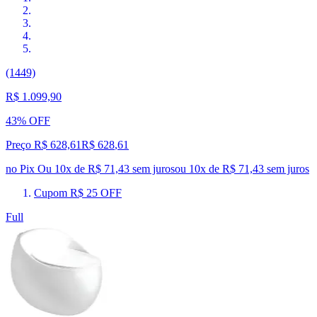
(1449)
R$ 1.099,90
43% OFF
Preço R$ 628,61
R$
628
,
61
no Pix
Ou 10x de R$ 71,43 sem juros
ou
10
x de
R$ 71,43
sem juros
Cupom R$ 25 OFF
Full