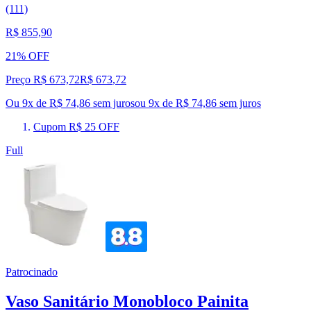
(111)
R$ 855,90
21% OFF
Preço R$ 673,72
R$
673
,
72
Ou 9x de R$ 74,86 sem juros
ou
9
x de
R$ 74,86
sem juros
Cupom R$ 25 OFF
Full
Patrocinado
Vaso Sanitário Monobloco Painita