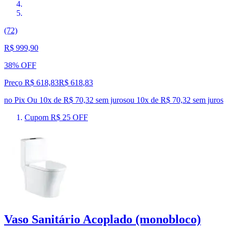
(72)
R$ 999,90
38% OFF
Preço R$ 618,83
R$
618
,
83
no Pix
Ou 10x de R$ 70,32 sem juros
ou
10
x de
R$ 70,32
sem juros
Cupom R$ 25 OFF
Vaso Sanitário Acoplado (monobloco)