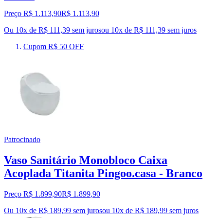
Preço R$ 1.113,90
R$
1.113
,
90
Ou 10x de R$ 111,39 sem juros
ou
10
x de
R$ 111,39
sem juros
Cupom R$ 50 OFF
Patrocinado
Vaso Sanitário Monobloco Caixa
Acoplada Titanita Pingoo.casa - Branco
Preço R$ 1.899,90
R$
1.899
,
90
Ou 10x de R$ 189,99 sem juros
ou
10
x de
R$ 189,99
sem juros