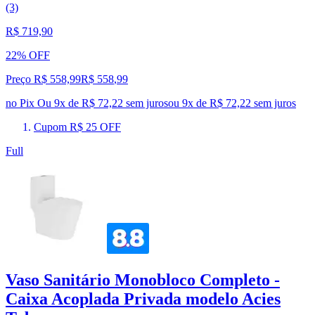
(3)
R$ 719,90
22% OFF
Preço R$ 558,99
R$
558
,
99
no Pix
Ou 9x de R$ 72,22 sem juros
ou
9
x de
R$ 72,22
sem juros
Cupom R$ 25 OFF
Full
Vaso Sanitário Monobloco Completo -
Caixa Acoplada Privada modelo Acies