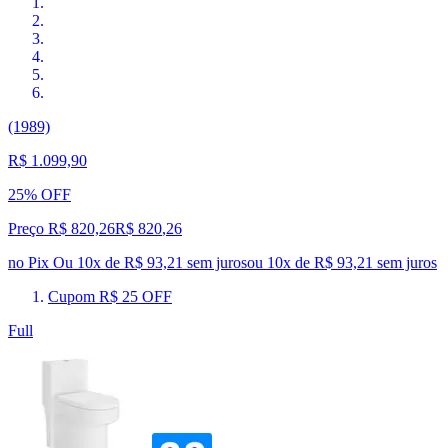
(1989)
R$ 1.099,90
25% OFF
Preço R$ 820,26
R$
820
,
26
no Pix
Ou 10x de R$ 93,21 sem juros
ou
10
x de
R$ 93,21
sem juros
Cupom R$ 25 OFF
Full