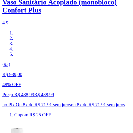
Vaso Sanitário Acoplado (monobloco)
Confort Plus
4.9
(93)
R$ 939,00
48% OFF
Preço R$ 488,99
R$
488
,
99
no Pix
Ou 8x de R$ 71,91 sem juros
ou
8
x de
R$ 71,91
sem juros
Cupom R$ 25 OFF