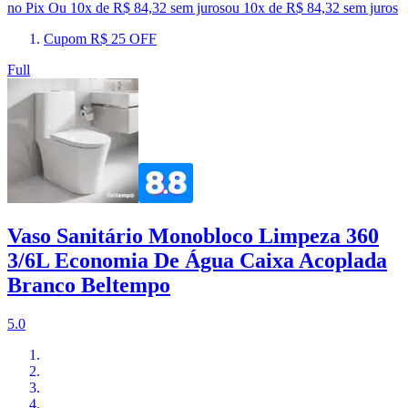
no Pix
Ou 10x de R$ 84,32 sem juros
ou
10
x de
R$ 84,32
sem juros
Cupom R$ 25 OFF
Full
Vaso Sanitário Monobloco Limpeza 360
3/6L Economia De Água Caixa Acoplada
Branco Beltempo
5.0