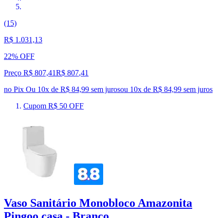
(15)
R$ 1.031,13
22% OFF
Preço R$ 807,41
R$
807
,
41
no Pix
Ou 10x de R$ 84,99 sem juros
ou
10
x de
R$ 84,99
sem juros
Cupom R$ 50 OFF
Vaso Sanitário Monobloco Amazonita
Pingoo.casa - Branco