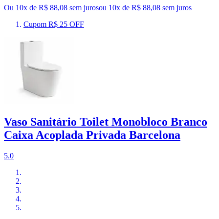
Ou 10x de R$ 88,08 sem juros
ou
10
x de
R$ 88,08
sem juros
Cupom R$ 25 OFF
Vaso Sanitário Toilet Monobloco Branco
Caixa Acoplada Privada Barcelona
5.0