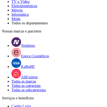
TV e Vídeo
Eletrodomésticos
Móveis
Informática
Moda
Todos os departamentos
Nossas marcas e parceiros
Netshoes
Epoca Cosméticos
KaBuM!
AliExpress
Todas as marcas
Todas as categorias
Todas as subcategorias
Serviços e benefícios
Cartão Luiza