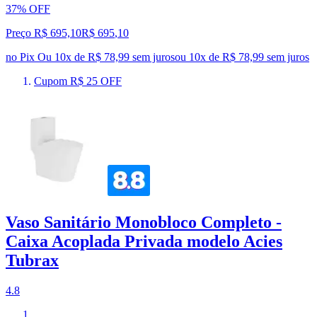
37% OFF
Preço R$ 695,10
R$
695
,
10
no Pix
Ou 10x de R$ 78,99 sem juros
ou
10
x de
R$ 78,99
sem juros
Cupom R$ 25 OFF
Vaso Sanitário Monobloco Completo -
Caixa Acoplada Privada modelo Acies
Tubrax
4.8