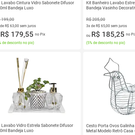
t Lavabo Cintura Vidro Sabonete Difusor
Kit Banheiro Lavabo Estr
0ml Bandeja Luxo
Bandeja Vasinho Decorati
 199,00
R$ 205,00
 de R$ 63,00 sem juros
3x de R$ 65,00 sem juros
ez de R$ 63,00 sem juros
R$ 179,55
3 vez de R$ 65,00 sem juros
R$ 185,25
no Pix
no Pi
u
ou
 de desconto no pix
)
(
5% de desconto no pix
)
t Lavabo Vidro Estrela Sabonete Difusor
Cesto Porta Ovos Galinh
0ml Bandeja Luxo
Metal Modelo Retrô Casa -