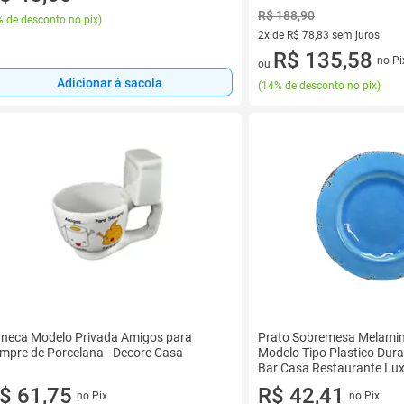
R$ 188,90
 de desconto no pix
)
2x de R$ 78,83 sem juros
2 vez de R$ 78,83 sem juros
R$ 135,58
no Pi
ou
Adicionar à sacola
(
14% de desconto no pix
)
neca Modelo Privada Amigos para
Prato Sobremesa Melami
mpre de Porcelana - Decore Casa
Modelo Tipo Plastico Dur
Bar Casa Restaurante Lux
$ 61,75
R$ 42,41
no Pix
no Pix