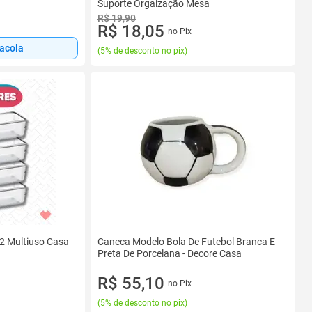
Suporte Orgaização Mesa
R$ 19,90
R$ 18,05
no Pix
sacola
(
5% de desconto no pix
)
 2 Multiuso Casa
Caneca Modelo Bola De Futebol Branca E
Preta De Porcelana - Decore Casa
R$ 55,10
no Pix
(
5% de desconto no pix
)