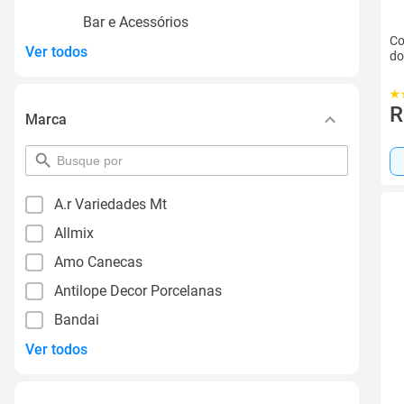
Bar e Acessórios
Co
Ver todos
do
R
Marca
pesquisar
por
filtro
A.r Variedades Mt
Allmix
Amo Canecas
Antilope Decor Porcelanas
Bandai
Ver todos