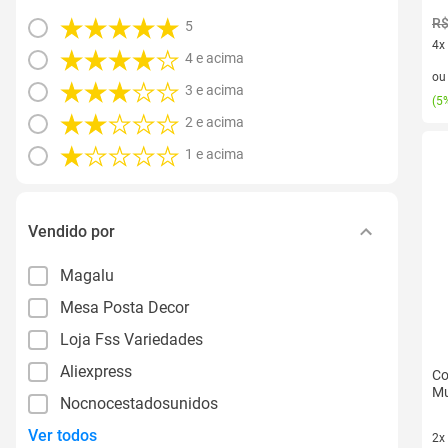
R$
5
4x
4 e acima
4 v
o
3 e acima
(
5%
2 e acima
1 e acima
Vendido por
Magalu
Mesa Posta Decor
Loja Fss Variedades
Aliexpress
Co
Mu
Nocnocestadosunidos
Ver todos
2x