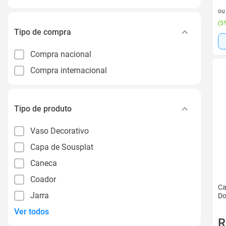
2 v
o
(
5%
Tipo de compra
Compra nacional
Compra internacional
Tipo de produto
Vaso Decorativo
Capa de Sousplat
Caneca
Coador
Ca
Jarra
Do
Ver todos
R