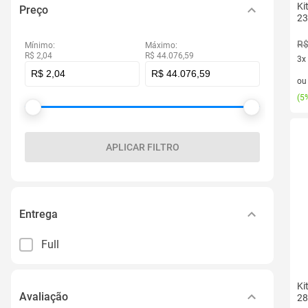
Ki
Preço
23
R$
Mínimo:
Máximo:
R$ 2,04
R$ 44.076,59
3x
3 v
o
(
5%
APLICAR FILTRO
Entrega
Full
Ki
Avaliação
28