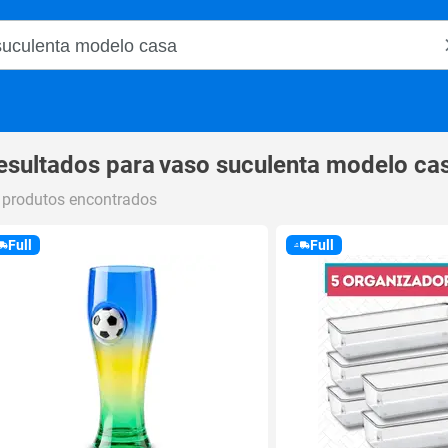
o Magalu
esultados para
vaso suculenta modelo ca
 produtos encontrados
Full
Full