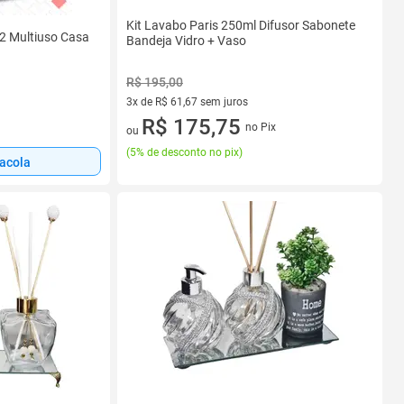
Kit Lavabo Paris 250ml Difusor Sabonete
 2 Multiuso Casa
Bandeja Vidro + Vaso
R$ 195,00
3x de R$ 61,67 sem juros
3 vez de R$ 61,67 sem juros
R$ 175,75
no Pix
ou
(
5% de desconto no pix
)
sacola