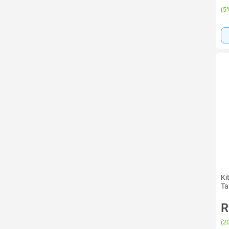
(
5%
Ki
Ta
R
(
20