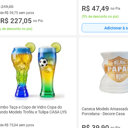
 249,00
R$ 47,49
no Pix
 de R$ 59,75 sem juros
(
5% de desconto no pix
)
ez de R$ 59,75 sem juros
R$ 227,05
no Pix
u
Adicionar à 
 de desconto no pix
)
mbo Taça e Copo de Vidro Copa do
Caneca Modelo Amassada 
ndo Modelo Troféu e Tulipa CASA LYS
Porcelana - Decore Casa
 de R$ 75,04 sem juros
R$ 39,90
no Pix