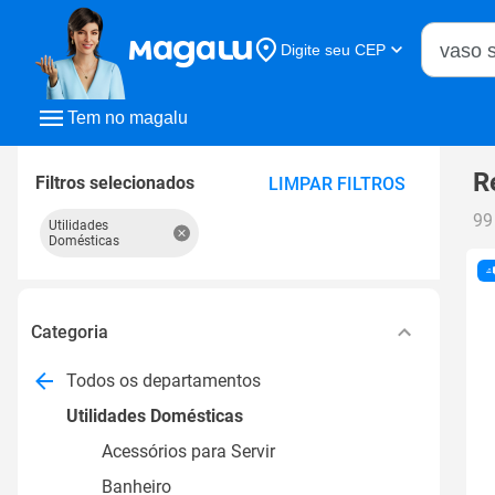
Buscar n
Digite seu CEP
Buscar
Tem no magalu
R
Filtros selecionados
LIMPAR FILTROS
99
Utilidades
Domésticas
Categoria
Todos os departamentos
Utilidades Domésticas
Acessórios para Servir
Banheiro