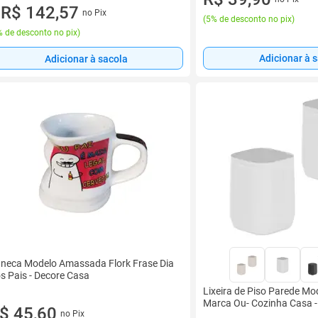
ez de R$ 75,04 sem juros
R$ 142,57
no Pix
u
(
5% de desconto no pix
)
 de desconto no pix
)
Adicionar à 
Adicionar à sacola
neca Modelo Amassada Flork Frase Dia
s Pais - Decore Casa
Lixeira de Piso Parede Mo
Marca Ou- Cozinha Casa -
$ 45,60
no Pix