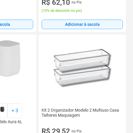
R$ 62,10
no Pix
(
10% de desconto no pix
)
sacola
Adicionar à sacola
+
3
Kit 2 Organizador Modelo 2 Multiuso Casa
Talheres Maquiagem
delo Aura 6L
R$ 29,52
no Pix