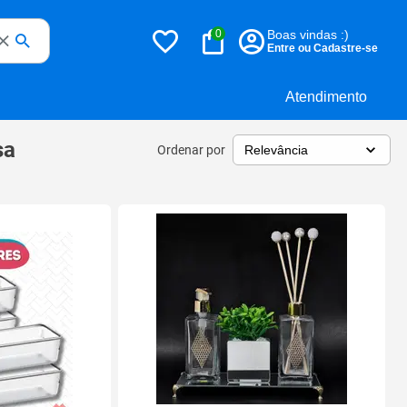
0
Boas vindas :)
Entre ou Cadastre-se
Atendimento
sa
Ordenar por