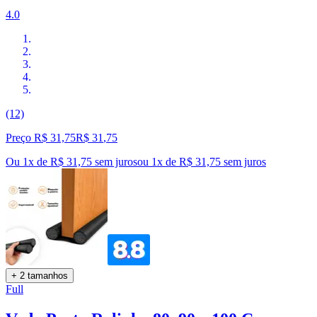
4.0
(12)
Preço R$ 31,75
R$
31
,
75
Ou 1x de R$ 31,75 sem juros
ou
1
x de
R$ 31,75
sem juros
+ 2 tamanhos
Full