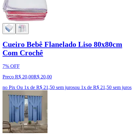
Cueiro Bebê Flanelado Liso 80x80cm
Com Crochê
7% OFF
Preço R$ 20,00
R$
20
,
00
no Pix
Ou 1x de R$ 21,50 sem juros
ou
1
x de
R$ 21,50
sem juros