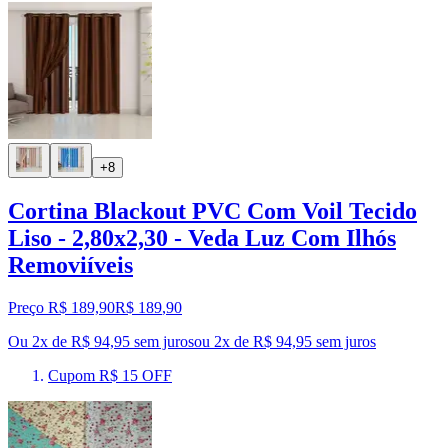
+8
Cortina Blackout PVC Com Voil Tecido
Liso - 2,80x2,30 - Veda Luz Com Ilhós
Removiíveis
Preço R$ 189,90
R$
189
,
90
Ou 2x de R$ 94,95 sem juros
ou
2
x de
R$ 94,95
sem juros
Cupom R$ 15 OFF