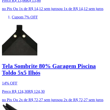
Preço R$ 13,66
R$
13
,
66
no Pix
Ou 1x de R$ 14,12 sem juros
ou
1
x de
R$ 14,12
sem juros
Cupom 7% OFF
Tela Sombrite 80% Garagem Piscina
Toldo 5x5 Ilhós
14% OFF
Preço R$ 124,30
R$
124
,
30
no Pix
Ou 2x de R$ 72,27 sem juros
ou
2
x de
R$ 72,27
sem juros