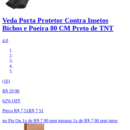
Veda Porta Protetor Contra Insetos
Bichos e Poeira 80 CM Preto de TNT
4.0
(16)
R$ 19,90
62% OFF
Preço R$ 7,51
R$
7
,
51
no Pix
Ou 1x de R$ 7,90 sem juros
ou
1
x de
R$ 7,90
sem juros