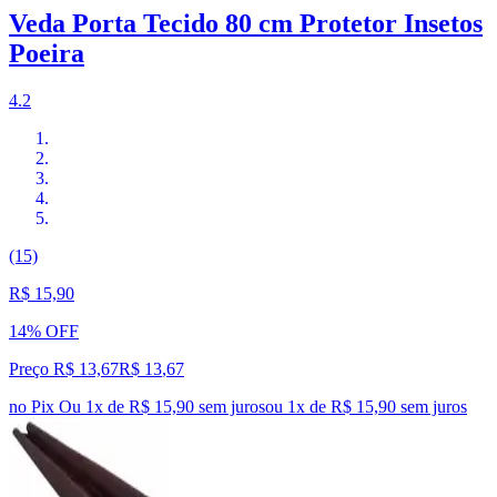
Veda Porta Tecido 80 cm Protetor Insetos
Poeira
4.2
(15)
R$ 15,90
14% OFF
Preço R$ 13,67
R$
13
,
67
no Pix
Ou 1x de R$ 15,90 sem juros
ou
1
x de
R$ 15,90
sem juros