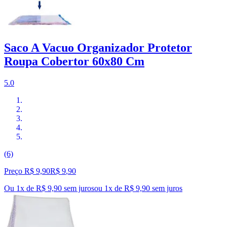
Saco A Vacuo Organizador Protetor
Roupa Cobertor 60x80 Cm
5.0
(6)
Preço R$ 9,90
R$
9
,
90
Ou 1x de R$ 9,90 sem juros
ou
1
x de
R$ 9,90
sem juros