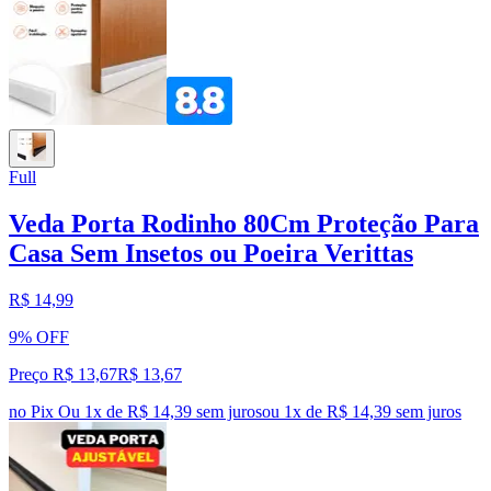
Full
Veda Porta Rodinho 80Cm Proteção Para
Casa Sem Insetos ou Poeira Verittas
R$ 14,99
9% OFF
Preço R$ 13,67
R$
13
,
67
no Pix
Ou 1x de R$ 14,39 sem juros
ou
1
x de
R$ 14,39
sem juros