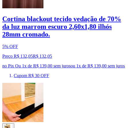
Cortina blackout tecido vedação de 70%
da luz marrom escuro 2,60x1,80 ilhós
28mm cromado.
5% OFF
Preço R$ 132,05
R$
132
,
05
no Pix
Ou 1x de R$ 139,00 sem juros
ou
1
x de
R$ 139,00
sem juros
Cupom R$ 30 OFF