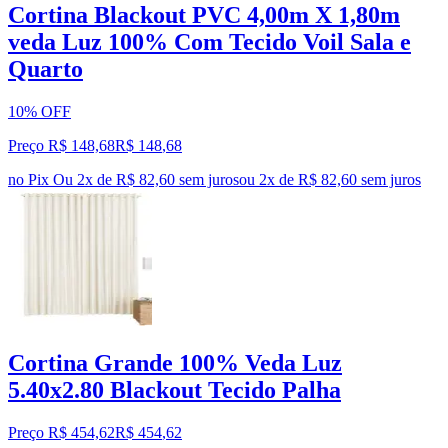
Cortina Blackout PVC 4,00m X 1,80m
veda Luz 100% Com Tecido Voil Sala e
Quarto
10% OFF
Preço R$ 148,68
R$
148
,
68
no Pix
Ou 2x de R$ 82,60 sem juros
ou
2
x de
R$ 82,60
sem juros
Cortina Grande 100% Veda Luz
5.40x2.80 Blackout Tecido Palha
Preço R$ 454,62
R$
454
,
62