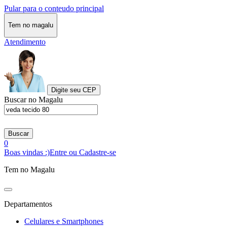
Pular para o conteudo principal
Tem no magalu
Atendimento
Digite seu CEP
Buscar no Magalu
Buscar
0
Boas vindas :)
Entre ou Cadastre-se
Tem no Magalu
Departamentos
Celulares e Smartphones