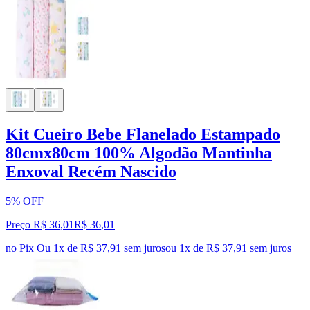
Kit Cueiro Bebe Flanelado Estampado
80cmx80cm 100% Algodão Mantinha
Enxoval Recém Nascido
5% OFF
Preço R$ 36,01
R$
36
,
01
no Pix
Ou 1x de R$ 37,91 sem juros
ou
1
x de
R$ 37,91
sem juros