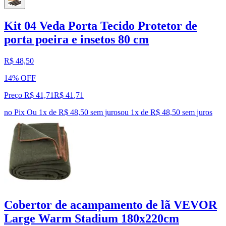
Kit 04 Veda Porta Tecido Protetor de
porta poeira e insetos 80 cm
R$ 48,50
14% OFF
Preço R$ 41,71
R$
41
,
71
no Pix
Ou 1x de R$ 48,50 sem juros
ou
1
x de
R$ 48,50
sem juros
Cobertor de acampamento de lã VEVOR
Large Warm Stadium 180x220cm