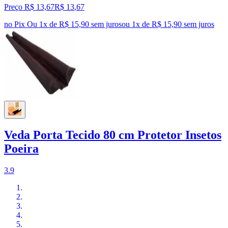
Preço R$ 13,67
R$
13
,
67
no Pix
Ou 1x de R$ 15,90 sem juros
ou
1
x de
R$ 15,90
sem juros
Veda Porta Tecido 80 cm Protetor Insetos
Poeira
3.9