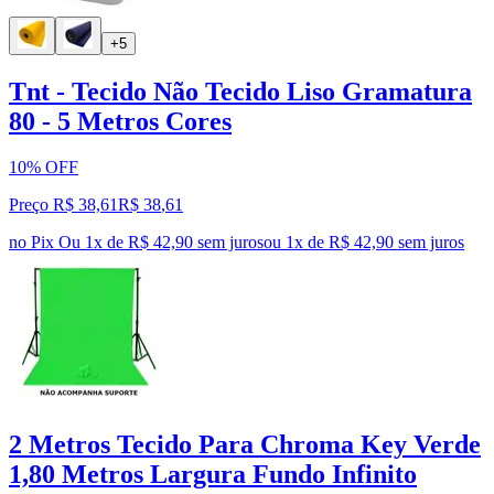
+5
Tnt - Tecido Não Tecido Liso Gramatura
80 - 5 Metros Cores
10% OFF
Preço R$ 38,61
R$
38
,
61
no Pix
Ou 1x de R$ 42,90 sem juros
ou
1
x de
R$ 42,90
sem juros
2 Metros Tecido Para Chroma Key Verde
1,80 Metros Largura Fundo Infinito