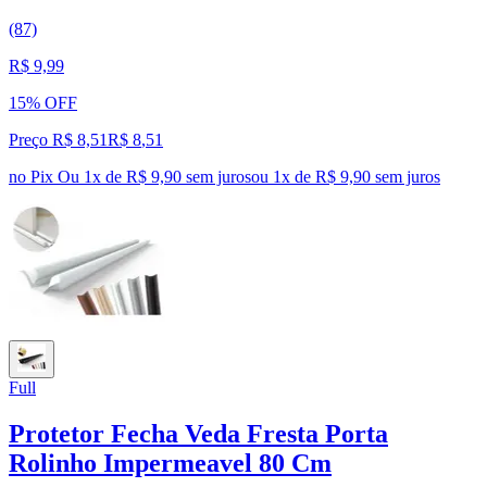
(87)
R$ 9,99
15% OFF
Preço R$ 8,51
R$
8
,
51
no Pix
Ou 1x de R$ 9,90 sem juros
ou
1
x de
R$ 9,90
sem juros
Full
Protetor Fecha Veda Fresta Porta
Rolinho Impermeavel 80 Cm