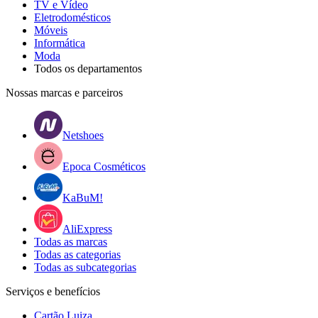
TV e Vídeo
Eletrodomésticos
Móveis
Informática
Moda
Todos os departamentos
Nossas marcas e parceiros
Netshoes
Epoca Cosméticos
KaBuM!
AliExpress
Todas as marcas
Todas as categorias
Todas as subcategorias
Serviços e benefícios
Cartão Luiza