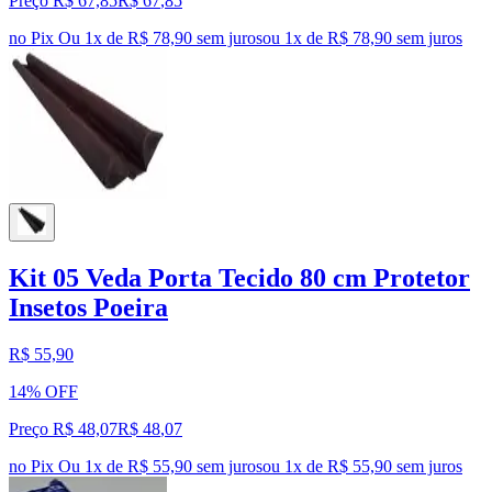
Preço R$ 67,85
R$
67
,
85
no Pix
Ou 1x de R$ 78,90 sem juros
ou
1
x de
R$ 78,90
sem juros
Kit 05 Veda Porta Tecido 80 cm Protetor
Insetos Poeira
R$ 55,90
14% OFF
Preço R$ 48,07
R$
48
,
07
no Pix
Ou 1x de R$ 55,90 sem juros
ou
1
x de
R$ 55,90
sem juros