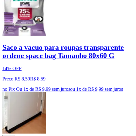
Saco a vacuo para roupas transparente
ordene space bag Tamanho 80x60 G
14% OFF
Preço R$ 8,59
R$
8
,
59
no Pix
Ou 1x de R$ 9,99 sem juros
ou
1
x de
R$ 9,99
sem juros