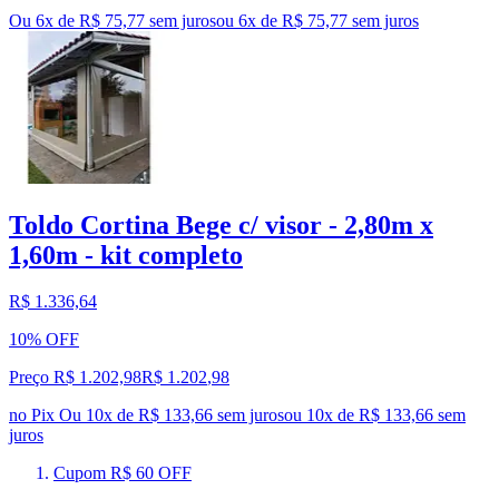
Ou 6x de R$ 75,77 sem juros
ou
6
x de
R$ 75,77
sem juros
Toldo Cortina Bege c/ visor - 2,80m x
1,60m - kit completo
R$ 1.336,64
10% OFF
Preço R$ 1.202,98
R$
1.202
,
98
no Pix
Ou 10x de R$ 133,66 sem juros
ou
10
x de
R$ 133,66
sem
juros
Cupom R$ 60 OFF