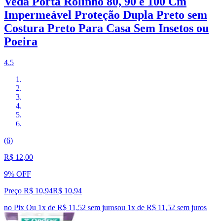
Veda Porta Rolinho 80, 90 e 100 Cm
Impermeável Proteção Dupla Preto sem
Costura Preto Para Casa Sem Insetos ou
Poeira
4.5
(6)
R$ 12,00
9% OFF
Preço R$ 10,94
R$
10
,
94
no Pix
Ou 1x de R$ 11,52 sem juros
ou
1
x de
R$ 11,52
sem juros