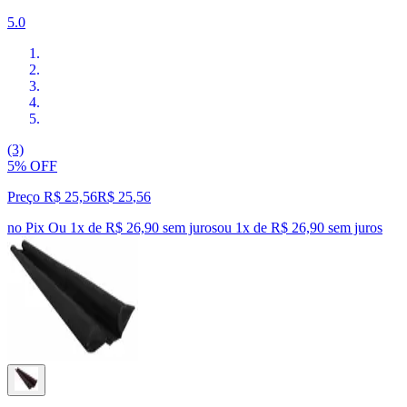
5.0
(3)
5% OFF
Preço R$ 25,56
R$
25
,
56
no Pix
Ou 1x de R$ 26,90 sem juros
ou
1
x de
R$ 26,90
sem juros