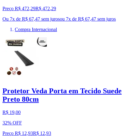
Preço R$ 472,29
R$
472
,
29
Ou 7x de R$ 67,47 sem juros
ou
7
x de
R$ 67,47
sem juros
Compra Internacional
Protetor Veda Porta em Tecido Suede
Preto 80cm
R$ 19,00
32% OFF
Preço R$ 12,93
R$
12
,
93