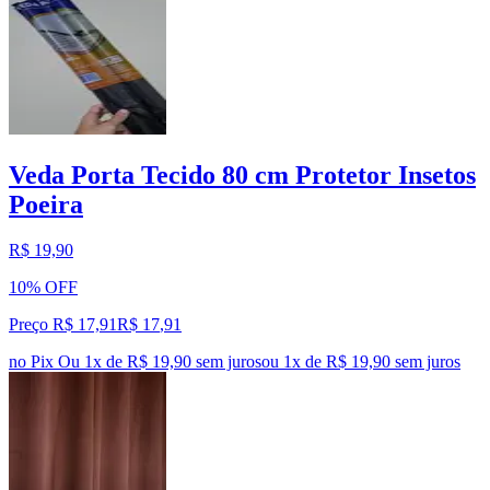
Veda Porta Tecido 80 cm Protetor Insetos
Poeira
R$ 19,90
10% OFF
Preço R$ 17,91
R$
17
,
91
no Pix
Ou 1x de R$ 19,90 sem juros
ou
1
x de
R$ 19,90
sem juros