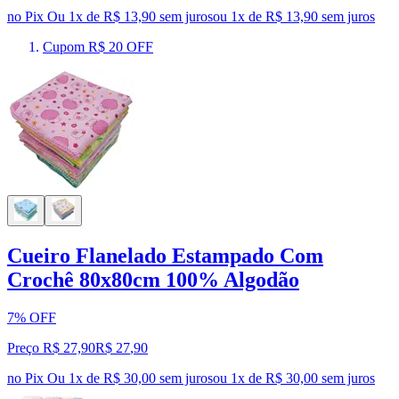
no Pix
Ou 1x de R$ 13,90 sem juros
ou
1
x de
R$ 13,90
sem juros
Cupom R$ 20 OFF
Cueiro Flanelado Estampado Com
Crochê 80x80cm 100% Algodão
7% OFF
Preço R$ 27,90
R$
27
,
90
no Pix
Ou 1x de R$ 30,00 sem juros
ou
1
x de
R$ 30,00
sem juros