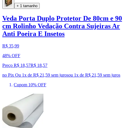
+ 1 tamanho
Veda Porta Duplo Protetor De 80cm e 90
cm Rolinho Vedação Contra Sujeiras Ar
Anti Poeira E Insetos
R$ 35,99
48% OFF
Preço R$ 18,57
R$
18
,
57
no Pix
Ou 1x de R$ 21,59 sem juros
ou
1
x de
R$ 21,59
sem juros
Cupom 10% OFF