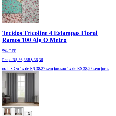
Tecidos Tricoline 4 Estampas Floral
Ramos 100 Alg O Metro
5% OFF
Preço R$ 36,36
R$
36
,
36
no Pix
Ou 1x de R$ 38,27 sem juros
ou
1
x de
R$ 38,27
sem juros
+3